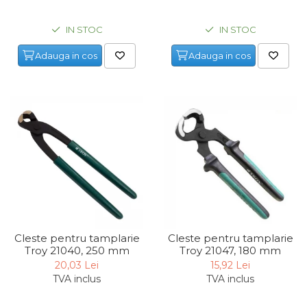
Maturi, Mopuri, Galeti &
IN STOC
IN STOC
Accesorii
Jucarii
Adauga in cos
Adauga in cos
Microscoape
Cantare
Rafturi
Baterii & Acumulatori
Baterii AAA
Baterii AA
Corpuri de Iluminat
Cleste pentru tamplarie
Cleste pentru tamplarie
Troy 21040, 250 mm
Troy 21047, 180 mm
Lanterne
20,03 Lei
15,92 Lei
Proiectoare
TVA inclus
TVA inclus
Iluminare Led