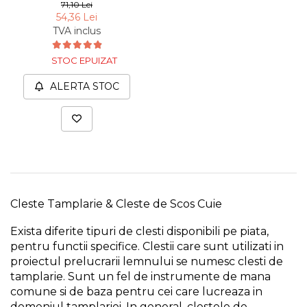
250, 250 mm
71,10 Lei
54,36 Lei
Chingi Auto & Coarde
TVA inclus
Elastice
Intretinere & Cosmetica
STOC EPUIZAT
auto
ALERTA STOC
Scule pentru coloana de
esapament
Scule de Mana
Surubelnite
Scule Tamplarie
Accesorii Pentru Taiat,
Cleste Tamplarie & Cleste de Scos Cuie
Gaurit si Slefuit
Exista diferite tipuri de clesti disponibili pe piata,
Truse Scule
pentru functii specifice. Clestii care sunt utilizati in
Baroase
proiectul prelucrarii lemnului se numesc clesti de
tamplarie. Sunt un fel de instrumente de mana
Set Biti
comune si de baza pentru cei care lucreaza in
Adaptoare Pentru Biti
domeniul tamplariei. In general, clestele de