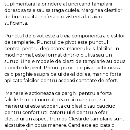
suplimentara la prindere atunci cand tamplarii
Unelte de Zugravit
doresc sa taie sau sa traga cuiele. Marginea clestilor
de buna calitate ofera o rezistenta la taiere
Roata de Masurat
suficienta.
Lacate & Incuietori
Scripete Manual
Punctul de pivot este a treia componenta a clestilor
de tamplarie.. Punctul de pivot este punctul
Banc de lucru – tamplarie
central pentru deplasarea manerului si falcilor. In
Transpalet / carucior
mod normal, este format dintr-o piulita sau un
transport marfa
surub. Unele modele de clesti de tamplarie au doua
Perie de Sarma
puncte de pivot. Primul punct de pivot actioneaza
ca o parghie asupra celui de-al doilea, marind forta
Capsator Manual
aplicata falcilor pentru aceeasi cantitate de efort.
Poansoane Cifre & Litere
Manerele actioneaza ca parghii pentru a forta
Adaptor Unghiular
falcile. In mod normal, cea mai mare parte a
Bormasina
manerului este acoperita cu plastic sau cauciuc
Nicovala fierarie
pentru confort utilizatorului si pentru a oferi
Chei
clestelui un aspect frumos. Clestii de tamplarie sunt
alcatuite din doua manere. Cand este aplicata o
Scari