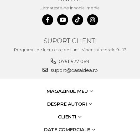
Demolatoare cu SDS-MAX / SDS-
Plus
Urmareste-ne in social media
Flex & Polizor Unghiular,
Suporti & Discuri
Pompe, Turbojet, Aparate &
Utilaje Spalat Auto
SUPORT CLIENTI
Masini de Frezat Verticale
Programul de lucru este de Luni - Vineri intre orele 9 - 17
Masini de Taiat / Frezat
!
Caneluri
0751 577 069
Masina de tuns oi
suport@casaidea.ro
profesionala
Pistoale de Vopsit
MAGAZINUL MEU
Letcoane & Consumabile
DESPRE AUTORI
Pistol de lipit si accesorii
Suflante cu Aer Cald
CLIENTI
Pietre si polizoare de banc
DATE COMERCIALE
profesionale
Masina de gaurit cu coloana