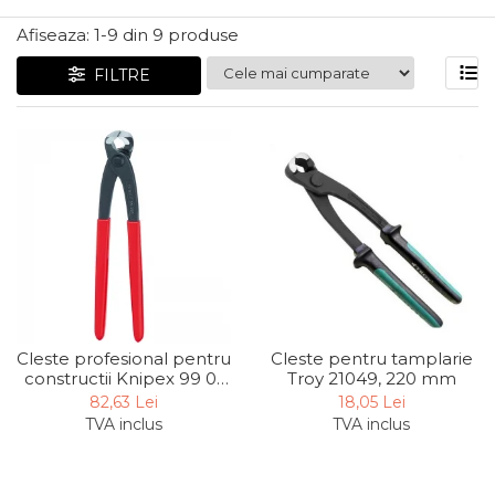
Articole Pentru Gradina
Afiseaza:
1-
9
din
9
produse
Accesorii Bucatarie
FILTRE
Cabluri Incalzitoare cu
Termostat
Sisteme de Supraveghere &
Alarme Casa
Accesorii Baie
Accesorii Telefoane
Casti Audio
Accesorii Laptop & PC
Aparate de Curatat cu
Cleste profesional pentru
Cleste pentru tamplarie
Ultrasunete
constructii Knipex 99 01
Troy 21049, 220 mm
280, 280 mm
Cutii Depozitare
82,63 Lei
18,05 Lei
TVA inclus
TVA inclus
Chinga & Suport Mobila
Organizatoare
imbracaminte si incaltaminte