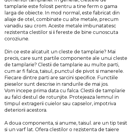
Indoit Tevi
tamplarie este folosit pentru a tine ferm o gama
larga de obiecte. In mod normal, este fabricat din
Ciocane Profesionale
aliaje de otel, combinate cu alte metale, precum
Pile Metalice
vanadiu sau crom. Aceste metale imbunatatesc
rezistenta clestilor si ii fereste de bine cunoscuta
Clesti
coroziune.
Scule Electrician
Din ce este alcatuit un cleste de tamplarie? Mai
Subler
precis, care sunt partile componente ale unui cleste
Topoare & Toporisti
de tamplarie? Clestii de tamplarie au multe parti,
Sarpe Desfundat Tevi
cum ar fi falca, taisul, punctul de pivot si manerele.
Fiecare dintre parti are sarcini specifice. Functiile
Nivele
pieselor sunt descrise in randurile de mai jos.
Ruleta de Masurat
Vom incepe prima data cu falca. Clestii de tamplarie
au falci destul de rotunjite. Protejeaza lemnul in
Amortizoare Hidraulice
timpul extragerii cuielor sau capselor, impotriva
Dalta si dornuri
deteriorii acestora.
Rigla de Masurat Pentru
Constructii
A doua componenta, si anume, taisul. are un tip tesit
si un varf lat. Ofera clestilor o rezistenta de taiere
Scule Unelte Accesorii