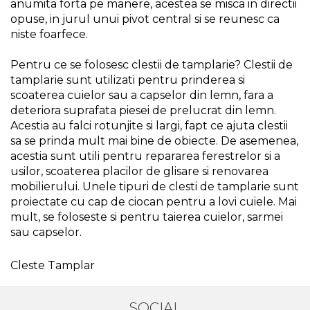
anumita forta pe manere, acestea se misca in directii
Echipamente de Lucru &
opuse, in jurul unui pivot central si se reunesc ca
Protectia Muncii
niste foarfece.
Multidetector
Pentru ce se folosesc clestii de tamplarie? Clestii de
Pistol Spuma Poliuretanica
tamplarie sunt utilizati pentru prinderea si
Pistol Silicon (Tub de
scoaterea cuielor sau a capselor din lemn, fara a
Silicon)
deteriora suprafata piesei de prelucrat din lemn.
Acestia au falci rotunjite si largi, fapt ce ajuta clestii
Termometru Infrarosu
sa se prinda mult mai bine de obiecte. De asemenea,
Menghina de banc –
acestia sunt utili pentru repararea ferestrelor si a
tamplarie si alte domenii
usilor, scoaterea placilor de glisare si renovarea
Suruburi si dibluri
mobilierului. Unele tipuri de clesti de tamplarie sunt
proiectate cu cap de ciocan pentru a lovi cuiele. Mai
Carlige de Ridicare
mult, se foloseste si pentru taierea cuielor, sarmei
Dispozitive de Taiat si
sau capselor.
Manipulat Sticla
Cleste Tamplar
Scule Electrice & Unelte
Ciocane Rotopercutoare &
SOCIAL