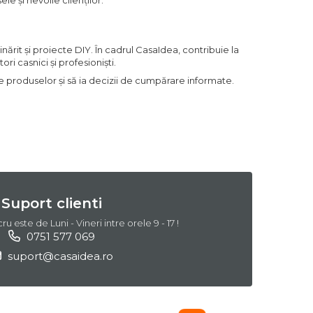
e și nevoile clienților.
ărit și proiecte DIY. În cadrul CasaIdea, contribuie la
ri casnici și profesioniști.
ile produselor și să ia decizii de cumpărare informate.
Suport clienti
 este de Luni - Vineri intre orele 9 - 17 !
0751 577 069
suport@casaidea.ro