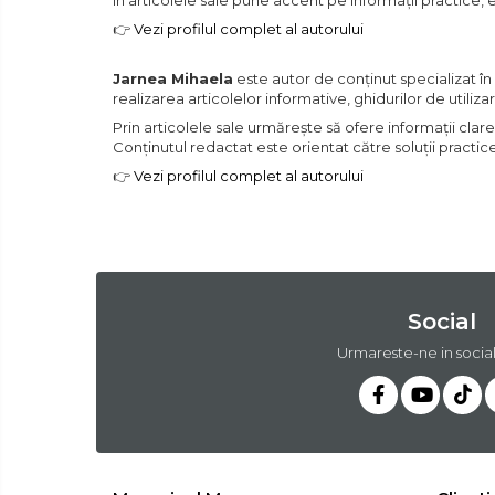
În articolele sale pune accent pe informații practice, 
Banda Izolatoare
👉
Vezi profilul complet al autorului
Banda Teflon
Jarnea Mihaela
este autor de conținut specializat în
realizarea articolelor informative, ghidurilor de utiliza
Articole Pentru Casa
Prin articolele sale urmărește să ofere informații clare
Conținutul redactat este orientat către soluții practic
👉
Vezi profilul complet al autorului
Articole Pentru Gradina
Accesorii Bucatarie
Cabluri Incalzitoare cu
Termostat
Social
Urmareste-ne in socia
Sisteme de Supraveghere &
Alarme Casa
Accesorii Baie