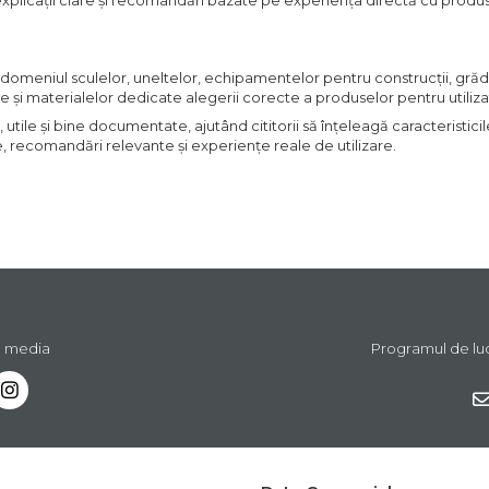
explicații clare și recomandări bazate pe experiența directă cu produsel
 domeniul sculelor, uneltelor, echipamentelor pentru construcții, grădin
re și materialelor dedicate alegerii corecte a produselor pentru utilizato
, utile și bine documentate, ajutând cititorii să înțeleagă caracteristic
e, recomandări relevante și experiențe reale de utilizare.
l media
Programul de lucru