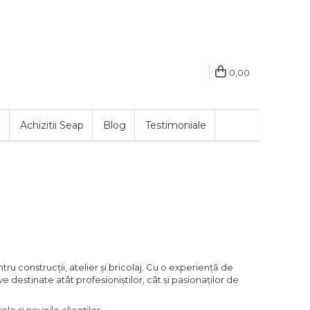
0,00
e
Achizitii Seap
Blog
Testimoniale
ru construcții, atelier și bricolaj. Cu o experiență de
e destinate atât profesioniștilor, cât și pasionaților de