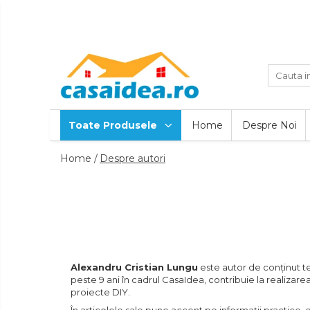
Toate Produsele
Adezivi
Toate Produsele
Home
Despre Noi
Adeziv Instant & Super Glue
Home /
Despre autori
Adeziv Bicomponent & Epoxidic
Banda Adeziva
Pasta de Lipit Universala
Blocator & Solutie Blocare
Alexandru Cristian Lungu
este autor de conținut teh
peste 9 ani în cadrul CasaIdea, contribuie la realizarea
Suruburi
proiecte DIY.