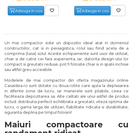
Chei Tubulare
Nivele
Trimmere Iarba & Gazon
Capsator pneumatic pentru
Adauga in cos
Adauga in cos
Microscoape
Priza & prelungitoare electrice
cuie
Multimetru Digital
Ruleta de Masurat
Motosape
Cantare
Scule multifunctionale si
Polizoare Pneumatice
accesorii
Bara Tractare Auto
Amortizoare Hidraulice
Motoburghie & Foreze de
Pamant
Rafturi
Un mai compactor este un dispozitiv ideal atat in domeniul
constructiilor, cat si in peisagistica, rolul sau fiind acela de a
Compresoare de Aer
Canistre benzina (combustibil)
Dalta si dornuri
comprima (tasa) solul. Aceste echipamente sunt usor de utilizat,
Profesionale
Accesorii Motoburghie
chiar si de catre cei fara experienta, iar, datorita design-ului lor
Presa Hidraulica Tinichigerie
Rigla de Masurat Pentru
compact si greutatii reduse, pot fi folosite chiar si in spatii inchise
Masini de Slefuit Alternative si
sau altfel greu accesibile.
Constructii
Masini Tuns Iarba & Gazon
Orbitale
Set Pentru Demontat Piulite &
Modelele de mai compactor din oferta magazinului online
Suruburi
Scule Unelte Accesorii
Site Rotative de Gradina
CasaIdea.ro sunt dotate cu doua rotite care ajuta la deplasarea
Aparate & Invertoare de Sudura
in diferite zone de lucru, iar manerele sunt pliabile, ceea ce
faciliteaza depozitarea sa. Alte calitati ale unui astfel de produs
Extractor Rulmenti
Unelte de Zugravit
Drujbe & Fierastraie Telescopice
includ: distributia perfect echilibrata a greutatii, viteza optima de
Rindele Electrice
lucru, o gama larga de utilizari, fiabilitate ridicata si durabilitate,
siguranta deplina pe timpul folosirii!
Presa Hidraulica Ondulare
Roata de Masurat
Garduri electrice animale
Generator Curent Electric
Cabluri
Maiuri compactoare cu
Lacate & Incuietori
Greble