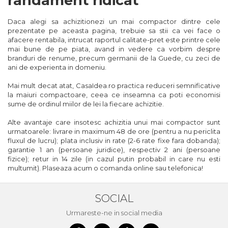
randament ridicat
Masina debitat metal
Pompa transfer lichide
Daca alegi sa achizitionezi un mai compactor dintre cele
Scripete Manual
Semanatori
prezentate pe aceasta pagina, trebuie sa stii ca vei face o
Fierastraie Electrice
Pompa Aer
afacere rentabila, intrucat raportul calitate-pret este printre cele
Banc de lucru – tamplarie
mai bune de pe piata, avand in vedere ca vorbim despre
Fierastrau cu banda vertical
Cric Manual
branduri de renume, precum germanii de la Guede, cu zeci de
ani de experienta in domeniu.
Transpalet / carucior transport
Foarfeci Electrice
Ulei Hidraulic
marfa
Mai mult decat atat, CasaIdea.ro practica reduceri semnificative
la maiuri compactoare, ceea ce inseamna ca poti economisi
sume de ordinul miilor de lei la fiecare achizitie.
Aspiratoare Profesionale &
Troliu
Perie de Sarma
Industriale
Alte avantaje care insotesc achizitia unui mai compactor sunt
urmatoarele: livrare in maximum 48 de ore (pentru a nu periclita
Palan
Capsator Manual
fluxul de lucru); plata inclusiv in rate (2-6 rate fixe fara dobanda);
Dezumidificatoare de Aer
garantie 1 an (persoane juridice), respectiv 2 ani (persoane
Profesionale Industriale
fizice); retur in 14 zile (in cazul putin probabil in care nu esti
Cheie & Adaptor Dinamometric
Poansoane Cifre & Litere
multumit). Plaseaza acum o comanda online sau telefonica!
Acumulatori & Incarcatoare
Carucior Scule
Adaptor Unghiular Bormasina
Scule Electrice: Bormasini,
SOCIAL
Autofiletante
Urmareste-ne in social media
Echipamente de Siguranta Auto
Nicovala fierarie
Statii & Masini Universale de