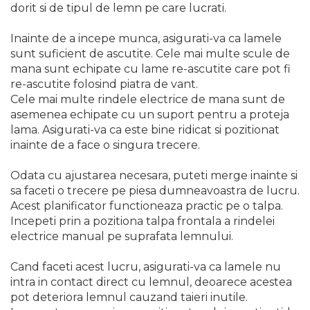
dorit si de tipul de lemn pe care lucrati.
Capre & Suporti Auto
Inainte de a incepe munca, asigurati-va ca lamele
Pat Mobil Auto
sunt suficient de ascutite. Cele mai multe scule de
Cric Hidraulic
mana sunt echipate cu lame re-ascutite care pot fi
Set / trusa chei tubulare
re-ascutite folosind piatra de vant.
Cele mai multe rindele electrice de mana sunt de
Chei Tubulare
asemenea echipate cu un suport pentru a proteja
Multimetru Digital
lama. Asigurati-va ca este bine ridicat si pozitionat
inainte de a face o singura trecere.
Bara Tractare Auto
Canistre benzina
Odata cu ajustarea necesara, puteti merge inainte si
(combustibil)
sa faceti o trecere pe piesa dumneavoastra de lucru.
Presa Hidraulica Tinichigerie
Acest planificator functioneaza practic pe o talpa.
Incepeti prin a pozitiona talpa frontala a rindelei
Set Pentru Demontat Piulite
electrice manual pe suprafata lemnului.
& Suruburi
Extractor Rulmenti
Cand faceti acest lucru, asigurati-va ca lamele nu
intra in contact direct cu lemnul, deoarece acestea
Presa Hidraulica Ondulare
Cabluri
pot deteriora lemnul cauzand taieri inutile.