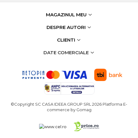
Chingi Auto & Coarde
Elastice
MAGAZINUL MEU
Intretinere & Cosmetica
DESPRE AUTORI
auto
Scule pentru coloana de
CLIENTI
esapament
DATE COMERCIALE
Scule de Mana
Surubelnite
Scule Tamplarie
Accesorii Pentru Taiat,
Gaurit si Slefuit
©Copyright SC CASA IDEEA GROUP SRL 2026
Platforma E-
Truse Scule
commerce by Gomag
Baroase
Set Biti
Adaptoare Pentru Biti