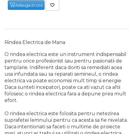
Adauga in cos
Maturi, Mopuri, Galeti &
Accesorii
Jucarii
Microscoape
Cantare
Rindea Electrica de Mana
Rafturi
O rindea electrica este un instrument indispensabil
pentru orice profesionist sau pentru pasionatii de
Baterii & Acumulatori
tamplarie. Indiferent daca doriti sa remediati acea
usa infundata sau sa reparati semineul, o rindea
Baterii AAA
electrica va poate economisi mult timp si energie.
Baterii AA
Daca sunteti incepatori, poate ca ati vazut ca altii
folosesc o rindea electrica fara a depune prea mult
Corpuri de Iluminat
efort.
Lanterne
O rindea electrica este folosita pentru netezirea
Proiectoare
suprafetei lemnului pentru ca acesta sa fie nivelata.
Daca intentionati sa faceti o multime de proiecte
Iluminare Led
mari, atunci ar trebui sa utilizati o rindea electrica,