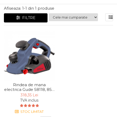
Articole Pentru Gradina
Afiseaza:
1-
1
din
1
produse
Accesorii Bucatarie
FILTRE
Cabluri Incalzitoare cu
Termostat
Sisteme de Supraveghere &
Alarme Casa
Accesorii Baie
Accesorii Telefoane
Casti Audio
Accesorii Laptop & PC
Aparate de Curatat cu
Rindea de mana
Ultrasunete
electrica Gude 58118, 850
W, 82 mm
Cutii Depozitare
318,35 Lei
TVA inclus
Chinga & Suport Mobila
Organizatoare
STOC LIMITAT
imbracaminte si incaltaminte