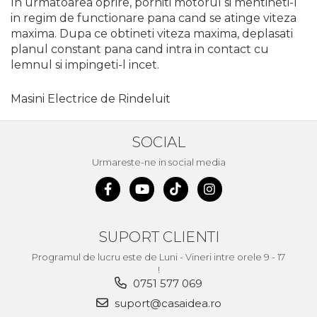
In urmatoarea oprire, porniti motorul si mentineti-l
Pompa transfer lichide
in regim de functionare pana cand se atinge viteza
Pompa Aer
maxima. Dupa ce obtineti viteza maxima, deplasati
planul constant pana cand intra in contact cu
Cric Manual
lemnul si impingeti-l incet.
Ulei Hidraulic
Troliu
Masini Electrice de Rindeluit
Palan
SOCIAL
Cheie & Adaptor
Dinamometric
Urmareste-ne in social media
Carucior Scule
Echipamente de Siguranta
Auto
Stetoscop Auto
SUPORT CLIENTI
Tester Compresie Auto
Programul de lucru este de Luni - Vineri intre orele 9 - 17
!
Truse reparatii anvelope
0751 577 069
Dispozitiv Aerisire &
suport@casaidea.ro
Schimbare Lichid Frana