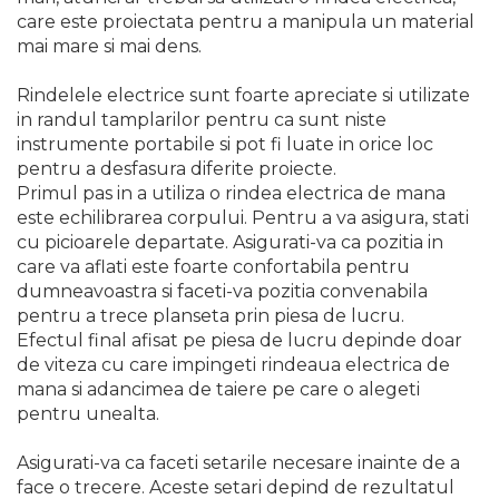
Lampi
care este proiectata pentru a manipula un material
mai mare si mai dens.
Echipamente Pentru Service-uri
Auto
Rindelele electrice sunt foarte apreciate si utilizate
in randul tamplarilor pentru ca sunt niste
Tester de Tensiune
instrumente portabile si pot fi luate in orice loc
Decalimetru Pneumatic si
pentru a desfasura diferite proiecte.
Manual
Primul pas in a utiliza o rindea electrica de mana
este echilibrarea corpului. Pentru a va asigura, stati
Manometru
cu picioarele departate. Asigurati-va ca pozitia in
Antifurt Bicicleta
care va aflati este foarte confortabila pentru
Densimetru
dumneavoastra si faceti-va pozitia convenabila
pentru a trece planseta prin piesa de lucru.
Accesorii Auto
Efectul final afisat pe piesa de lucru depinde doar
Tester Baterie Auto
de viteza cu care impingeti rindeaua electrica de
mana si adancimea de taiere pe care o alegeti
Presa Arc
pentru unealta.
Cheie Roti
Cheie Bujii
Asigurati-va ca faceti setarile necesare inainte de a
face o trecere. Aceste setari depind de rezultatul
Cheie Filtru Ulei