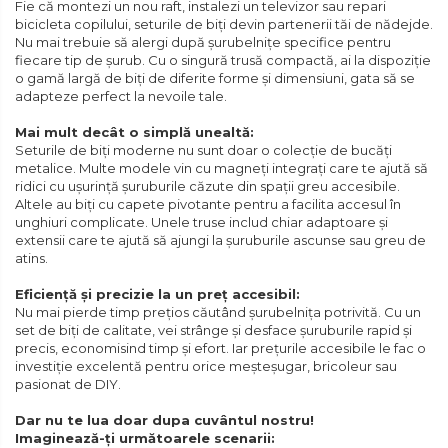
Fie că montezi un nou raft, instalezi un televizor sau repari
bicicleta copilului, seturile de biți devin partenerii tăi de nădejde.
Nu mai trebuie să alergi după șurubelnițe specifice pentru
fiecare tip de șurub. Cu o singură trusă compactă, ai la dispoziție
o gamă largă de biți de diferite forme și dimensiuni, gata să se
adapteze perfect la nevoile tale.
Mai mult decât o simplă unealtă:
Seturile de biți moderne nu sunt doar o colecție de bucăți
metalice. Multe modele vin cu magneți integrați care te ajută să
ridici cu ușurință șuruburile căzute din spații greu accesibile.
Altele au biți cu capete pivotante pentru a facilita accesul în
unghiuri complicate. Unele truse includ chiar adaptoare și
extensii care te ajută să ajungi la șuruburile ascunse sau greu de
atins.
Eficiență și precizie la un preț accesibil:
Nu mai pierde timp prețios căutând șurubelnița potrivită. Cu un
set de biți de calitate, vei strânge și desface șuruburile rapid și
precis, economisind timp și efort. Iar prețurile accesibile le fac o
investiție excelentă pentru orice meșteșugar, bricoleur sau
pasionat de DIY.
Dar nu te lua doar dupa cuvântul nostru!
Imaginează-ți următoarele scenarii: