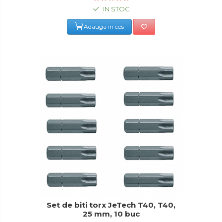
IN STOC
Adauga in cos
Set de biti torx JeTech T40, T40,
25 mm, 10 buc