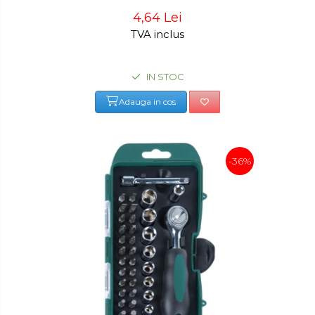
4,64 Lei
TVA inclus
IN STOC
Adauga in cos
-36%