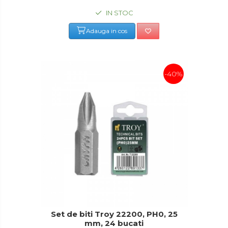
IN STOC
Adauga in cos
-40%
Set de biti Troy 22200, PH0, 25
mm, 24 bucati