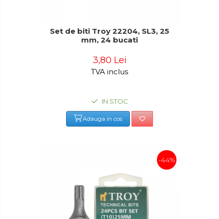
Set de biti Troy 22204, SL3, 25
mm, 24 bucati
3,80 Lei
TVA inclus
IN STOC
Adauga in cos
-44%