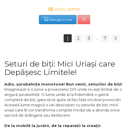
STOC LIMITAT
Adauga in cos
1
2
3
7
...
Seturi de biți: Mici Uriași care
Depășesc Limitele!
Adio, șurubelnițe monotone! Bun venit, seturilor de biți!
Imaginează-ți o lume a proiectelor DIY unde nu ești limitat de o
singură șurubelniță. O lume unde ai la îndemână o gamă
completă de biți, gata să te ajute să faci față oricărei provocări.
Această lume magică o vei descoperi cu seturile de biți, micii
uriași care îți vor transforma complet modul de a aborda orice
sarcină de strângere sau desfacere.
De la mobilă la jucării, de la reparații la creații: