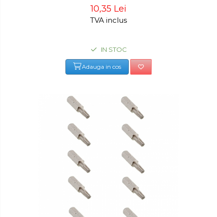
10,35 Lei
TVA inclus
IN STOC
Adauga in cos