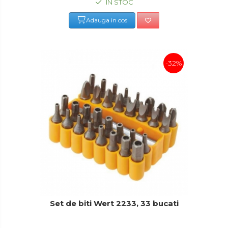
IN STOC
Masini de Ascutit Burghie
Adauga in cos
Discuri Fierastrau Circular
Dispozitive de taiat polistiren
-32%
Polizoare drepte & accesorii
Purificatoare de aer
Set de biti Wert 2233, 33 bucati