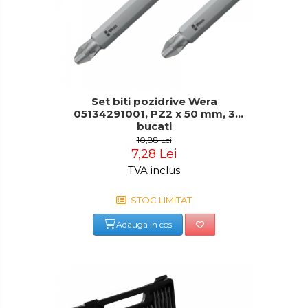
Set biti pozidrive Wera
05134291001, PZ2 x 50 mm, 3
bucati
10,88 Lei
7,28 Lei
TVA inclus
STOC LIMITAT
Adauga in cos