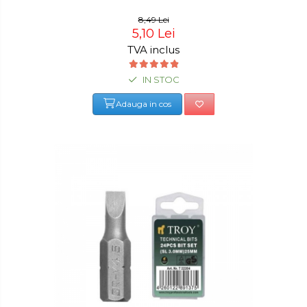
8,49 Lei
5,10 Lei
TVA inclus
IN STOC
Adauga in cos