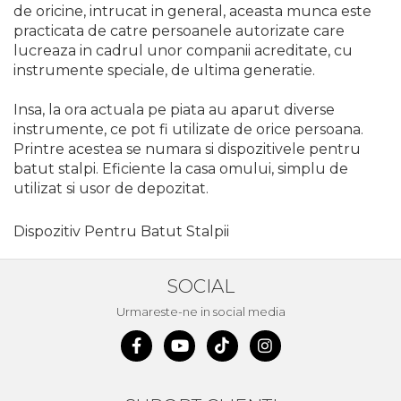
lemn
de oricine, intrucat in general, aceasta munca este
Suruburi si dibluri
practicata de catre persoanele autorizate care
lucreaza in cadrul unor companii acreditate, cu
Aeroterme si Ventilatoare
Carlige de Ridicare
instrumente speciale, de ultima generatie.
Bormasini & Masini de Gaurit
Insa, la ora actuala pe piata au aparut diverse
Dispozitive de Taiat si
instrumente, ce pot fi utilizate de orice persoana.
Manipulat Sticla
Compresoare Auto
Printre acestea se numara si dispozitivele pentru
batut stalpi. Eficiente la casa omului, simplu de
utilizat si usor de depozitat.
Masini de Ascutit Burghie
Dispozitiv Pentru Batut Stalpii
Discuri Fierastrau Circular
Dispozitive de taiat polistiren
SOCIAL
Urmareste-ne in social media
Polizoare drepte & accesorii
Purificatoare de aer