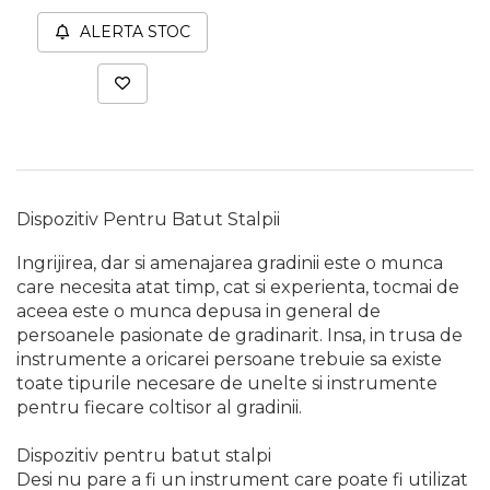
Ascutit Scule
Stetoscop Auto
Chei
ALERTA STOC
Aparate de masurat digitale &
Telemetru laser
Tester Compresie Auto
Scari
Pistoale & Capsatoare Electrice
Truse reparatii anvelope
Echipamente de Lucru &
pentru Cuie si Capse
Protectia Muncii
Dispozitiv Aerisire & Schimbare
Aparat / dispozitiv ascutit lant
Lichid Frana
Multidetector
Dispozitiv Pentru Batut Stalpii
drujba si accesorii
Ingrijirea, dar si amenajarea gradinii este o munca
Chingi Auto & Coarde Elastice
Pistol Spuma Poliuretanica
care necesita atat timp, cat si experienta, tocmai de
Masini de Ascutit Panza Circular
aceea este o munca depusa in general de
Intretinere & Cosmetica auto
Pistol Silicon (Tub de Silicon)
persoanele pasionate de gradinarit. Insa, in trusa de
Accesorii & Echipamente
instrumente a oricarei persoane trebuie sa existe
Spalatorie Auto
toate tipurile necesare de unelte si instrumente
Scule pentru coloana de
Termometru Infrarosu
esapament
pentru fiecare coltisor al gradinii.
Masina de taiat beton
Menghina de banc – tamplarie
Dispozitiv pentru batut stalpi
si alte domenii
Utilaje tamplarie / prelucrare
Desi nu pare a fi un instrument care poate fi utilizat