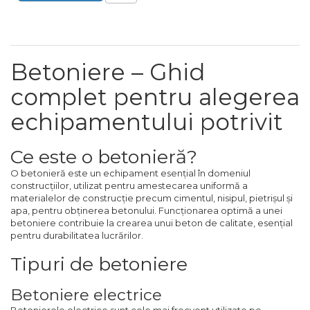
Capre & Suporti Auto
Pat Mobil Auto
Cric Hidraulic
Betoniere – Ghid
Set / trusa chei tubulare
complet pentru alegerea
Chei Tubulare
echipamentului potrivit
Multimetru Digital
Bara Tractare Auto
Ce este o betonieră?
Canistre benzina
O betonieră este un echipament esențial în domeniul
(combustibil)
construcțiilor, utilizat pentru amestecarea uniformă a
materialelor de construcție precum cimentul, nisipul, pietrișul și
Presa Hidraulica Tinichigerie
apa, pentru obținerea betonului. Funcționarea optimă a unei
betoniere contribuie la crearea unui beton de calitate, esențial
Set Pentru Demontat Piulite
pentru durabilitatea lucrărilor.
& Suruburi
Tipuri de betoniere
Extractor Rulmenti
Presa Hidraulica Ondulare
Betoniere electrice
Cabluri
Betonierele electrice sunt cele mai frecvent utilizate pe