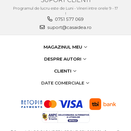
Echipamente de Lucru &
Programul de lucru este de Luni - Vineri intre orele 9 - 17
Protectia Muncii
!
0751 577 069
Multidetector
suport@casaidea.ro
Pistol Spuma Poliuretanica
Pistol Silicon (Tub de
Silicon)
MAGAZINUL MEU
Termometru Infrarosu
DESPRE AUTORI
Menghina de banc –
tamplarie si alte domenii
CLIENTI
Suruburi si dibluri
DATE COMERCIALE
Carlige de Ridicare
Dispozitive de Taiat si
Manipulat Sticla
Scule Electrice & Unelte
Ciocane Rotopercutoare &