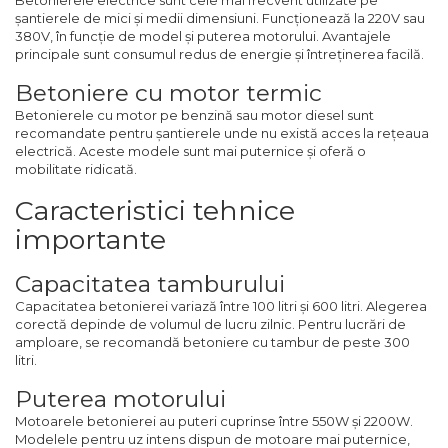
Pompa transfer lichide
șantierele de mici și medii dimensiuni. Funcționează la 220V sau
380V, în funcție de model și puterea motorului. Avantajele
Pompa Aer
principale sunt consumul redus de energie și întreținerea facilă.
Cric Manual
Betoniere cu motor termic
Ulei Hidraulic
Betonierele cu motor pe benzină sau motor diesel sunt
recomandate pentru șantierele unde nu există acces la rețeaua
Troliu
electrică. Aceste modele sunt mai puternice și oferă o
Palan
mobilitate ridicată.
Cheie & Adaptor
Caracteristici tehnice
Dinamometric
importante
Carucior Scule
Capacitatea tamburului
Echipamente de Siguranta
Auto
Capacitatea betonierei variază între 100 litri și 600 litri. Alegerea
corectă depinde de volumul de lucru zilnic. Pentru lucrări de
Stetoscop Auto
amploare, se recomandă betoniere cu tambur de peste 300
litri.
Tester Compresie Auto
Truse reparatii anvelope
Puterea motorului
Motoarele betonierei au puteri cuprinse între 550W și 2200W.
Dispozitiv Aerisire &
Modelele pentru uz intens dispun de motoare mai puternice,
Schimbare Lichid Frana