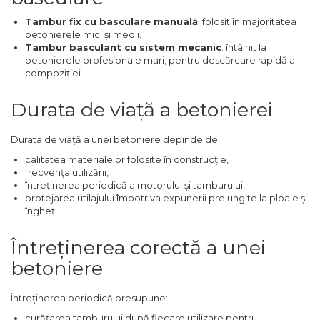
Indoit Tevi
Tambur fix cu basculare manuală
: folosit în majoritatea
betonierele mici și medii.
Ciocane Profesionale
Tambur basculant cu sistem mecanic
: întâlnit la
Pile Metalice
betonierele profesionale mari, pentru descărcare rapidă a
compoziției.
Clesti
Scule Electrician
Durata de viață a betonierei
Subler
Durata de viață a unei betoniere depinde de:
Topoare & Toporisti
calitatea materialelor folosite în construcție,
Sarpe Desfundat Tevi
frecvența utilizării,
întreținerea periodică a motorului și tamburului,
Nivele
protejarea utilajului împotriva expunerii prelungite la ploaie și
îngheț.
Ruleta de Masurat
Amortizoare Hidraulice
Întreținerea corectă a unei
Dalta si dornuri
betoniere
Rigla de Masurat Pentru
Constructii
Întreținerea periodică presupune:
Scule Unelte Accesorii
curățarea tamburului după fiecare utilizare pentru