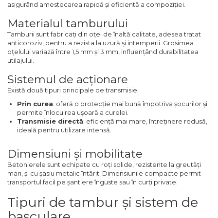
asigurând amestecarea rapidă și eficientă a compoziției.
Chingi Auto & Coarde
Materialul tamburului
Elastice
Tamburii sunt fabricați din oțel de înaltă calitate, adesea tratat
Intretinere & Cosmetica
anticoroziv, pentru a rezista la uzură și intemperii. Grosimea
auto
oțelului variază între 1,5 mm și 3 mm, influențând durabilitatea
utilajului.
Scule pentru coloana de
esapament
Sistemul de acționare
Există două tipuri principale de transmisie:
Scule de Mana
Prin curea
: oferă o protecție mai bună împotriva șocurilor și
Surubelnite
permite înlocuirea ușoară a curelei.
Transmisie directă
: eficiență mai mare, întreținere redusă,
Scule Tamplarie
ideală pentru utilizare intensă.
Accesorii Pentru Taiat,
Dimensiuni și mobilitate
Gaurit si Slefuit
Betonierele sunt echipate cu roți solide, rezistente la greutăți
Truse Scule
mari, și cu șasiu metalic întărit. Dimensiunile compacte permit
transportul facil pe șantiere înguste sau în curți private.
Baroase
Set Biti
Tipuri de tambur și sistem de
basculare
Adaptoare Pentru Biti