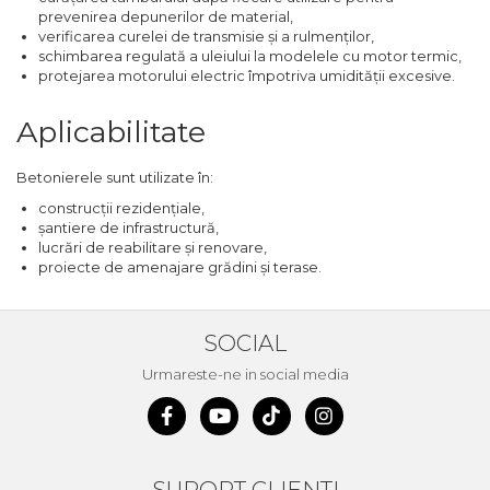
prevenirea depunerilor de material,
Unelte de Zugravit
verificarea curelei de transmisie și a rulmenților,
schimbarea regulată a uleiului la modelele cu motor termic,
Roata de Masurat
protejarea motorului electric împotriva umidității excesive.
Lacate & Incuietori
Aplicabilitate
Scripete Manual
Banc de lucru – tamplarie
Betonierele sunt utilizate în:
Transpalet / carucior
construcții rezidențiale,
transport marfa
șantiere de infrastructură,
lucrări de reabilitare și renovare,
Perie de Sarma
proiecte de amenajare grădini și terase.
Capsator Manual
Poansoane Cifre & Litere
SOCIAL
Adaptor Unghiular
Urmareste-ne in social media
Bormasina
Nicovala fierarie
Chei
Scari
SUPORT CLIENTI