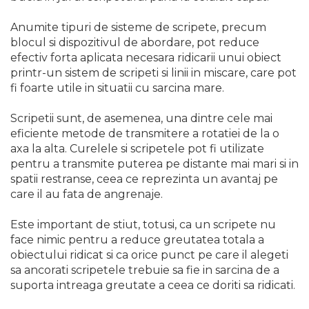
Chingi Auto & Coarde
Anumite tipuri de sisteme de scripete, precum
Elastice
blocul si dispozitivul de abordare, pot reduce
Intretinere & Cosmetica
efectiv forta aplicata necesara ridicarii unui obiect
auto
printr-un sistem de scripeti si linii in miscare, care pot
fi foarte utile in situatii cu sarcina mare.
Scule pentru coloana de
esapament
Scripetii sunt, de asemenea, una dintre cele mai
eficiente metode de transmitere a rotatiei de la o
Scule de Mana
axa la alta. Curelele si scripetele pot fi utilizate
Surubelnite
pentru a transmite puterea pe distante mai mari si in
spatii restranse, ceea ce reprezinta un avantaj pe
Scule Tamplarie
care il au fata de angrenaje.
Accesorii Pentru Taiat,
Gaurit si Slefuit
Este important de stiut, totusi, ca un scripete nu
Truse Scule
face nimic pentru a reduce greutatea totala a
obiectului ridicat si ca orice punct pe care il alegeti
Baroase
sa ancorati scripetele trebuie sa fie in sarcina de a
Set Biti
suporta intreaga greutate a ceea ce doriti sa ridicati.
Adaptoare Pentru Biti