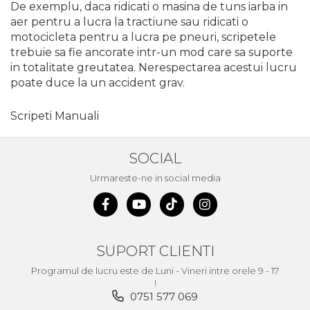
De exemplu, daca ridicati o masina de tuns iarba in
Indoit Tevi
aer pentru a lucra la tractiune sau ridicati o
Ciocane Profesionale
motocicleta pentru a lucra pe pneuri, scripetele
trebuie sa fie ancorate intr-un mod care sa suporte
Pile Metalice
in totalitate greutatea. Nerespectarea acestui lucru
Clesti
poate duce la un accident grav.
Scule Electrician
Scripeti Manuali
Subler
Topoare & Toporisti
SOCIAL
Sarpe Desfundat Tevi
Urmareste-ne in social media
Nivele
Ruleta de Masurat
Amortizoare Hidraulice
SUPORT CLIENTI
Dalta si dornuri
Programul de lucru este de Luni - Vineri intre orele 9 - 17
Rigla de Masurat Pentru
!
Constructii
0751 577 069
Scule Unelte Accesorii