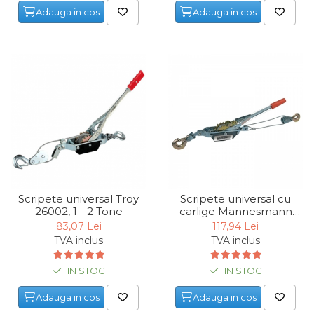
Adauga in cos
Adauga in cos
Maturi, Mopuri, Galeti &
Accesorii
Jucarii
Microscoape
Cantare
Rafturi
Baterii & Acumulatori
Baterii AAA
Scripete universal Troy
Scripete universal cu
Baterii AA
26002, 1 - 2 Tone
carlige Mannesmann
013-T, 1 Tona
83,07 Lei
117,94 Lei
Corpuri de Iluminat
TVA inclus
TVA inclus
Lanterne
IN STOC
IN STOC
Proiectoare
Adauga in cos
Adauga in cos
Iluminare Led