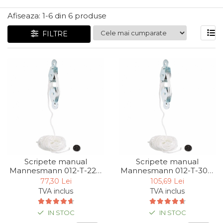
Articole Pentru Gradina
Afiseaza:
1-
6
din
6
produse
Accesorii Bucatarie
FILTRE
Cabluri Incalzitoare cu
Termostat
Sisteme de Supraveghere &
Alarme Casa
Accesorii Baie
Accesorii Telefoane
Casti Audio
Accesorii Laptop & PC
Aparate de Curatat cu
Scripete manual
Scripete manual
Ultrasunete
Mannesmann 012-T-220,
Mannesmann 012-T-300,
220 Kg
300 Kg
Cutii Depozitare
77,30 Lei
105,69 Lei
TVA inclus
TVA inclus
Chinga & Suport Mobila
Organizatoare
IN STOC
IN STOC
imbracaminte si incaltaminte