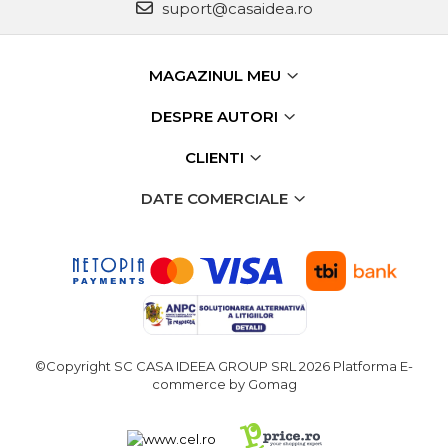
suport@casaidea.ro
Unelte de Zugravit
Roata de Masurat
MAGAZINUL MEU
Lacate & Incuietori
DESPRE AUTORI
Scripete Manual
Banc de lucru – tamplarie
CLIENTI
Transpalet / carucior
DATE COMERCIALE
transport marfa
Perie de Sarma
Capsator Manual
Poansoane Cifre & Litere
Adaptor Unghiular
Bormasina
©Copyright SC CASA IDEEA GROUP SRL 2026
Platforma E-
Nicovala fierarie
commerce by Gomag
Chei
Scari