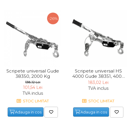
Lampi
Echipamente Pentru Service-uri
-26%
Auto
Tester de Tensiune
Decalimetru Pneumatic si
Manual
Manometru
Antifurt Bicicleta
Scripete universal Gude
Scripete universal HS
Densimetru
38350, 2000 Kg
4000 Gude 38351, 4000
Kg
138,12 Lei
183,02 Lei
Accesorii Auto
101,54 Lei
TVA inclus
TVA inclus
Tester Baterie Auto
STOC LIMITAT
STOC LIMITAT
Presa Arc
Cheie Roti
Adauga in cos
Adauga in cos
Cheie Bujii
Cheie Filtru Ulei