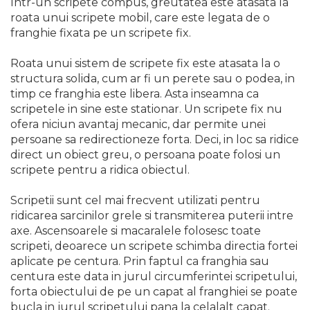
Intr-un scripete compus, greutatea este atasata la
Pompa transfer lichide
roata unui scripete mobil, care este legata de o
Pompa Aer
franghie fixata pe un scripete fix.
Cric Manual
Roata unui sistem de scripete fix este atasata la o
Ulei Hidraulic
structura solida, cum ar fi un perete sau o podea, in
timp ce franghia este libera. Asta inseamna ca
Troliu
scripetele in sine este stationar. Un scripete fix ​​nu
Palan
ofera niciun avantaj mecanic, dar permite unei
Cheie & Adaptor
persoane sa redirectioneze forta. Deci, in loc sa ridice
Dinamometric
direct un obiect greu, o persoana poate folosi un
scripete pentru a ridica obiectul.
Carucior Scule
Echipamente de Siguranta
Scripetii sunt cel mai frecvent utilizati pentru
Auto
ridicarea sarcinilor grele si transmiterea puterii intre
Stetoscop Auto
axe. Ascensoarele si macaralele folosesc toate
scripeti, deoarece un scripete schimba directia fortei
Tester Compresie Auto
aplicate pe centura. Prin faptul ca franghia sau
Truse reparatii anvelope
centura este data in jurul circumferintei scripetului,
forta obiectului de pe un capat al franghiei se poate
Dispozitiv Aerisire &
bucla in jurul scripetului pana la celalalt capat.
Schimbare Lichid Frana