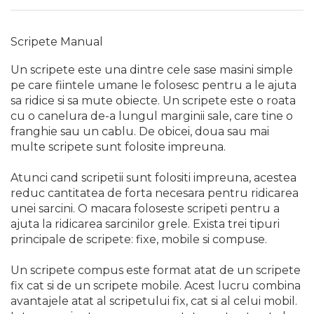
Capre & Suporti Auto
Pat Mobil Auto
Scripete Manual
Cric Hidraulic
Un scripete este una dintre cele sase masini simple
Set / trusa chei tubulare
pe care fiintele umane le folosesc pentru a le ajuta
sa ridice si sa mute obiecte. Un scripete este o roata
Chei Tubulare
cu o canelura de-a lungul marginii sale, care tine o
Multimetru Digital
franghie sau un cablu. De obicei, doua sau mai
multe scripete sunt folosite impreuna.
Bara Tractare Auto
Canistre benzina
Atunci cand scripetii sunt folositi impreuna, acestea
(combustibil)
reduc cantitatea de forta necesara pentru ridicarea
Presa Hidraulica Tinichigerie
unei sarcini. O macara foloseste scripeti pentru a
ajuta la ridicarea sarcinilor grele. Exista trei tipuri
Set Pentru Demontat Piulite
principale de scripete: fixe, mobile si compuse.
& Suruburi
Extractor Rulmenti
Un scripete compus este format atat de un scripete
fix cat si de un scripete mobile. Acest lucru combina
Presa Hidraulica Ondulare
Cabluri
avantajele atat al scripetului fix, cat si al celui mobil.