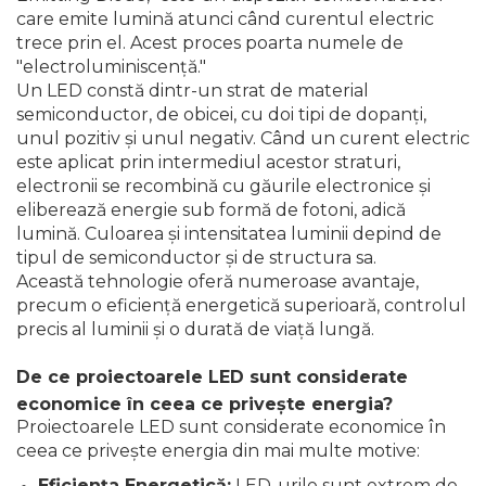
Ascutit Scule
care emite lumină atunci când curentul electric
Stetoscop Auto
Chei
trece prin el. Acest proces poarta numele de
Aparate de masurat digitale &
"electroluminiscență."
Telemetru laser
Tester Compresie Auto
Scari
Un LED constă dintr-un strat de material
semiconductor, de obicei, cu doi tipi de dopanți,
Pistoale & Capsatoare Electrice
Truse reparatii anvelope
Echipamente de Lucru &
unul pozitiv și unul negativ. Când un curent electric
pentru Cuie si Capse
Protectia Muncii
este aplicat prin intermediul acestor straturi,
electronii se recombină cu găurile electronice și
Dispozitiv Aerisire & Schimbare
eliberează energie sub formă de fotoni, adică
Aparat / dispozitiv ascutit lant
Lichid Frana
Multidetector
drujba si accesorii
lumină. Culoarea și intensitatea luminii depind de
tipul de semiconductor și de structura sa.
Chingi Auto & Coarde Elastice
Pistol Spuma Poliuretanica
Această tehnologie oferă numeroase avantaje,
Masini de Ascutit Panza Circular
precum o eficiență energetică superioară, controlul
Intretinere & Cosmetica auto
Pistol Silicon (Tub de Silicon)
precis al luminii și o durată de viață lungă.
Accesorii & Echipamente
Spalatorie Auto
De ce proiectoarele LED sunt considerate
Scule pentru coloana de
Termometru Infrarosu
esapament
economice în ceea ce privește energia?
Masina de taiat beton
Proiectoarele LED sunt considerate economice în
Menghina de banc – tamplarie
ceea ce privește energia din mai multe motive:
si alte domenii
Utilaje tamplarie / prelucrare
Eficiența Energetică:
LED-urile sunt extrem de