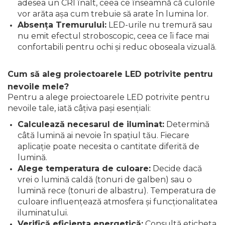
adesea un CRI înalt, ceea ce înseamnă că culorile
vor arăta așa cum trebuie să arate în lumina lor.
Absența Tremurului:
LED-urile nu tremură sau
nu emit efectul stroboscopic, ceea ce îi face mai
confortabili pentru ochi și reduc oboseala vizuală.
Cum să aleg proiectoarele LED potrivite pentru
nevoile mele?
Pentru a alege proiectoarele LED potrivite pentru
nevoile tale, iată câțiva pași esențiali:
Calculează necesarul de iluminat:
Determină
câtă lumină ai nevoie în spațiul tău. Fiecare
aplicație poate necesita o cantitate diferită de
lumină.
Alege temperatura de culoare:
Decide dacă
vrei o lumină caldă (tonuri de galben) sau o
lumină rece (tonuri de albastru). Temperatura de
culoare influențează atmosfera și funcționalitatea
iluminatului.
Verifică eficiența energetică:
Consultă eticheta