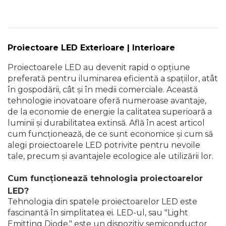
Masina debitat metal
Pompa transfer lichide
Scripete Manual
Semanatori
Fierastraie Electrice
Pompa Aer
Proiectoare LED Exterioare | Interioare
Banc de lucru – tamplarie
Fierastrau cu banda vertical
Cric Manual
Proiectoarele LED au devenit rapid o opțiune
Transpalet / carucior transport
preferată pentru iluminarea eficientă a spațiilor, atât
Foarfeci Electrice
Ulei Hidraulic
marfa
în gospodării, cât și în medii comerciale. Această
tehnologie inovatoare oferă numeroase avantaje,
Aspiratoare Profesionale &
Troliu
Perie de Sarma
de la economie de energie la calitatea superioară a
Industriale
luminii și durabilitatea extinsă. Află în acest articol
cum funcționează, de ce sunt economice și cum să
Palan
Capsator Manual
Dezumidificatoare de Aer
alegi proiectoarele LED potrivite pentru nevoile
Profesionale Industriale
tale, precum și avantajele ecologice ale utilizării lor.
Cheie & Adaptor Dinamometric
Poansoane Cifre & Litere
Cum funcționează tehnologia proiectoarelor
Acumulatori & Incarcatoare
Carucior Scule
Adaptor Unghiular Bormasina
Scule Electrice: Bormasini,
LED?
Autofiletante
Tehnologia din spatele proiectoarelor LED este
fascinantă în simplitatea ei. LED-ul, sau "Light
Echipamente de Siguranta Auto
Nicovala fierarie
Statii & Masini Universale de
Emitting Diode," este un dispozitiv semiconductor