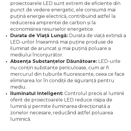
proiectoarele LED sunt extrem de eficiente din
punct de vedere energetic, ele consumă mai
puțină energie electrică, contribuind astfel la
reducerea amprentei de carbon și la
economisirea resurselor energetice.
Durata de Viață Lungă:
Durata de viață extinsă a
LED-urilor înseamnă mai puține produse de
iluminat de aruncat și mai puțină poluare a
mediului înconjurător.
Absența Substanțelor Dăunătoare:
LED-urile
nu conțin substanțe periculoase, cum ar fi
mercurul din tuburile fluorescente, ceea ce face
eliminarea lor în condiții de siguranță pentru
mediu.
Iluminatul Inteligent:
Controlul precis al luminii
oferit de proiectoarele LED reduce risipa de
lumină și permite iluminarea direcționată a
zonelor necesare, reducând astfel poluarea
luminică.