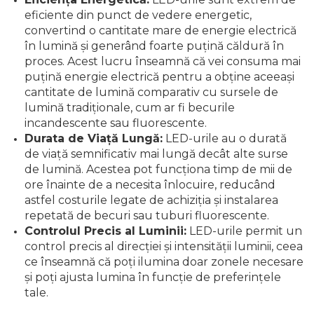
lemn
eficiente din punct de vedere energetic,
Suruburi si dibluri
convertind o cantitate mare de energie electrică
Aeroterme si Ventilatoare
în lumină și generând foarte puțină căldură în
Carlige de Ridicare
proces. Acest lucru înseamnă că vei consuma mai
puțină energie electrică pentru a obține aceeași
Bormasini & Masini de Gaurit
Dispozitive de Taiat si
cantitate de lumină comparativ cu sursele de
Manipulat Sticla
lumină tradiționale, cum ar fi becurile
Compresoare Auto
incandescente sau fluorescente.
Durata de Viață Lungă:
LED-urile au o durată
Masini de Ascutit Burghie
de viață semnificativ mai lungă decât alte surse
de lumină. Acestea pot funcționa timp de mii de
ore înainte de a necesita înlocuire, reducând
Discuri Fierastrau Circular
astfel costurile legate de achiziția și instalarea
repetată de becuri sau tuburi fluorescente.
Dispozitive de taiat polistiren
Controlul Precis al Luminii:
LED-urile permit un
control precis al direcției și intensității luminii, ceea
Polizoare drepte & accesorii
ce înseamnă că poți ilumina doar zonele necesare
și poți ajusta lumina în funcție de preferințele
tale.
Purificatoare de aer