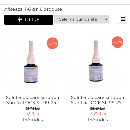
Articole Pentru Gradina
Afiseaza:
1-
6
din
6
produse
Accesorii Bucatarie
FILTRE
Cabluri Incalzitoare cu
Termostat
Sisteme de Supraveghere &
-40%
-37%
Alarme Casa
Accesorii Baie
Accesorii Telefoane
Casti Audio
Accesorii Laptop & PC
Aparate de Curatat cu
Ultrasunete
Solutie blocare suruburi
Solutie blocare suruburi
Sun-fix LOCK SF 99-243
Sun-Fix LOCK SF 99-270
Cutii Depozitare
52431, 10 ml
52701, 10 ml
23,75 Lei
25,49 Lei
Chinga & Suport Mobila
14,99 Lei
15,27 Lei
TVA inclus
TVA inclus
Organizatoare
imbracaminte si incaltaminte