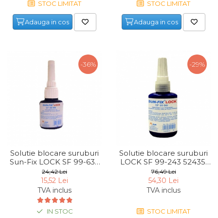
STOC LIMITAT
STOC LIMITAT
Maturi, Mopuri, Galeti &
Accesorii
Adauga in cos
Adauga in cos
Jucarii
Microscoape
-36%
-29%
Cantare
Rafturi
Baterii & Acumulatori
Baterii AAA
Baterii AA
Solutie blocare suruburi
Solutie blocare suruburi
Sun-Fix LOCK SF 99-638
LOCK SF 99-243 52435,
Corpuri de Iluminat
56381, 10 ml
50ml
24,42 Lei
76,49 Lei
Lanterne
15,52 Lei
54,30 Lei
TVA inclus
TVA inclus
Proiectoare
Iluminare Led
IN STOC
STOC LIMITAT