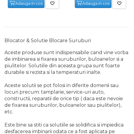
Adauga in cos
Adauga in cos
Capre & Suporti Auto
Pat Mobil Auto
Cric Hidraulic
Set / trusa chei tubulare
Blocator & Solutie Blocare Suruburi
Chei Tubulare
Aceste produse sunt indispensabile cand vine vorba
Multimetru Digital
de imbinarea si fixarea suruburilor, buloanelor si a
Bara Tractare Auto
piulitelor. Solutiile din aceasta grupa sunt foarte
durabile si rezista si la temperaturi inalte.
Canistre benzina
(combustibil)
Aceste solutii se pot folosi in diferite domenii sau
Presa Hidraulica Tinichigerie
locuri precum: tamplarie, service-uri auto,
Set Pentru Demontat Piulite
constructii, reparatii de orice tip ( daca este nevoie
& Suruburi
de fixarea suruburilor, buloanelor sau piulitelor),
etc.
Extractor Rulmenti
Presa Hidraulica Ondulare
Este bine sa stiti ca solutiile se solidifica si impiedica
Cabluri
desfacerea imbinarii odata ce a fost aplicata pe