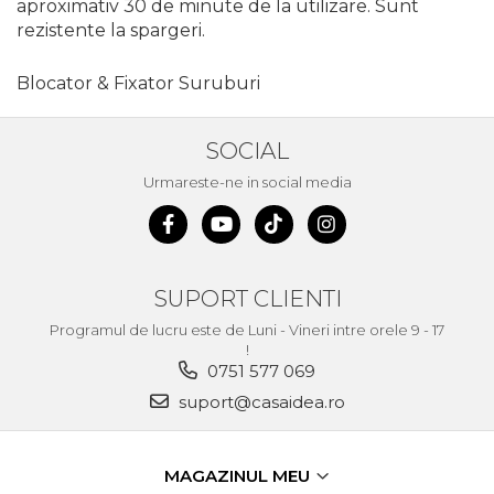
aproximativ 30 de minute de la utilizare. Sunt
Chingi Auto & Coarde
rezistente la spargeri.
Elastice
Blocator & Fixator Suruburi
Intretinere & Cosmetica
auto
Scule pentru coloana de
SOCIAL
esapament
Urmareste-ne in social media
Scule de Mana
Surubelnite
Scule Tamplarie
SUPORT CLIENTI
Accesorii Pentru Taiat,
Programul de lucru este de Luni - Vineri intre orele 9 - 17
Gaurit si Slefuit
!
0751 577 069
Truse Scule
suport@casaidea.ro
Baroase
Set Biti
MAGAZINUL MEU
Adaptoare Pentru Biti