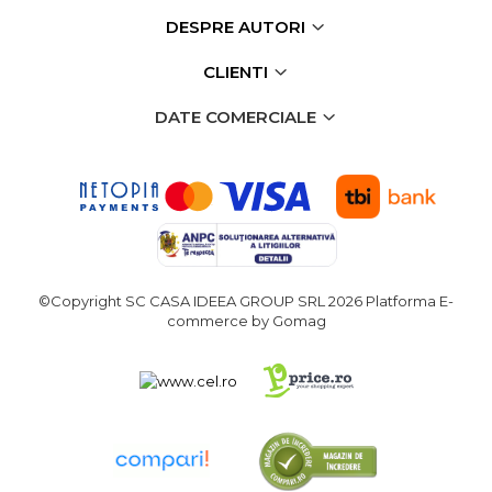
Indoit Tevi
DESPRE AUTORI
Ciocane Profesionale
CLIENTI
Pile Metalice
DATE COMERCIALE
Clesti
Scule Electrician
Subler
Topoare & Toporisti
Sarpe Desfundat Tevi
Nivele
©Copyright SC CASA IDEEA GROUP SRL 2026
Platforma E-
commerce by Gomag
Ruleta de Masurat
Amortizoare Hidraulice
Dalta si dornuri
Rigla de Masurat Pentru
Constructii
Scule Unelte Accesorii