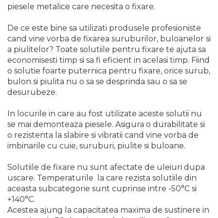
Pompa transfer lichide
piesele metalice care necesita o fixare.
Pompa Aer
De ce este bine sa utilizati produsele profesioniste
Cric Manual
cand vine vorba de fixarea suruburilor, buloanelor si
a piulitelor? Toate solutiile pentru fixare te ajuta sa
Ulei Hidraulic
economisesti timp si sa fi eficient in acelasi timp. Fiind
Troliu
o solutie foarte puternica pentru fixare, orice surub,
Palan
bulon si piulita nu o sa se desprinda sau o sa se
desurubeze.
Cheie & Adaptor
Dinamometric
In locurile in care au fost utilizate aceste solutii nu
Carucior Scule
se mai demonteaza piesele. Asigura o durabilitate si
o rezistenta la slabire si vibratii cand vine vorba de
Echipamente de Siguranta
imbinarile cu cuie, suruburi, piulite si buloane.
Auto
Stetoscop Auto
Solutiile de fixare nu sunt afectate de uleiuri dupa
Tester Compresie Auto
uscare. Temperaturile la care rezista solutiile din
aceasta subcategorie sunt cuprinse intre -50°C si
Truse reparatii anvelope
+140°C.
Dispozitiv Aerisire &
Acestea ajung la capacitatea maxima de sustinere in
Schimbare Lichid Frana