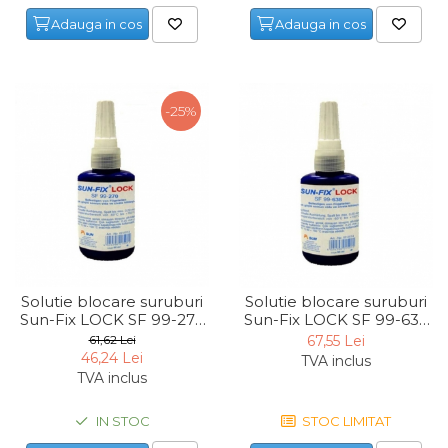
Lampi
Adauga in cos
Adauga in cos
Echipamente Pentru Service-uri
Auto
-25%
Tester de Tensiune
Decalimetru Pneumatic si
Manual
Manometru
Antifurt Bicicleta
Densimetru
Accesorii Auto
Solutie blocare suruburi
Solutie blocare suruburi
Sun-Fix LOCK SF 99-270
Sun-Fix LOCK SF 99-638
Tester Baterie Auto
52705, 50 ml
56385, 50 ml
61,62 Lei
67,55 Lei
Presa Arc
46,24 Lei
TVA inclus
TVA inclus
Cheie Roti
Cheie Bujii
IN STOC
STOC LIMITAT
Cheie Filtru Ulei