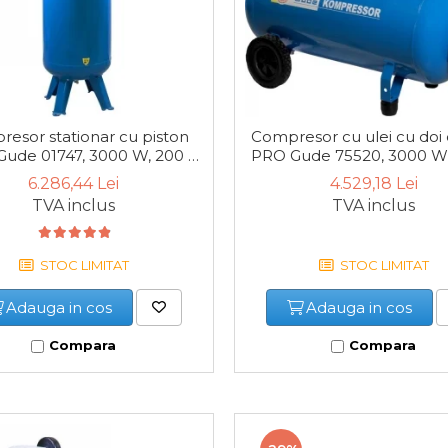
esor stationar cu piston
Compresor cu ulei cu doi ci
Gude 01747, 3000 W, 200 L,
PRO Gude 75520, 3000 W, 
10 bari
10 bari
6.286,44 Lei
4.529,18 Lei
TVA inclus
TVA inclus
STOC LIMITAT
STOC LIMITAT
Adauga in cos
Adauga in cos
Compara
Compara