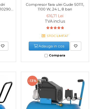
dri
Compresor fara ulei Gude 50111,
02901,
1100 W, 24 L, 8 bari
i
616,71 Lei
TVA inclus
STOC LIMITAT
Adauga in cos
Compara
-13%