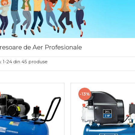
esoare de Aer Profesionale
:
1-
24
din
45
produse
-13%