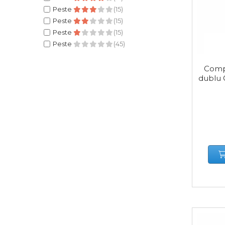
Scule de Mana
Peste
(15)
Peste
(15)
Peste
(15)
Surubelnite
Peste
(45)
Scule Tamplarie
Compr
Accesorii Pentru Taiat,
dublu 
Gaurit si Slefuit
Truse Scule
Baroase
Set Biti
Adaptoare Pentru Biti
Indoit Tevi
Ciocane Profesionale
Pile Metalice
Clesti