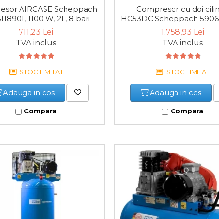
esor AIRCASE Scheppach
Compresor cu doi cilin
118901, 1100 W, 2L, 8 bari
HC53DC Scheppach 59061
2200 W, 50L, 10 bar
711,23 Lei
1.758,93 Lei
TVA inclus
TVA inclus
STOC LIMITAT
STOC LIMITAT
Adauga in cos
Adauga in cos
Compara
Compara