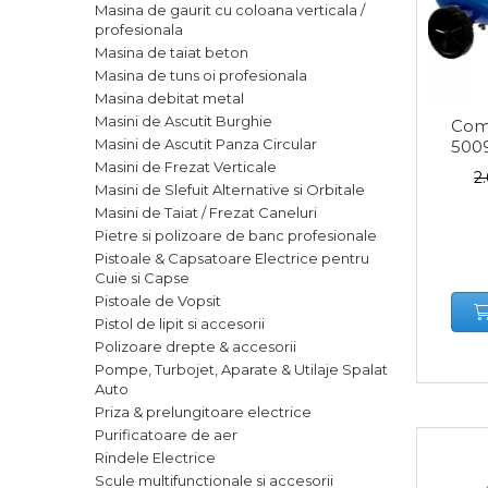
Masina de gaurit cu coloana verticala /
Cutii Depozitare
profesionala
Chinga & Suport Mobila
Masina de taiat beton
Masina de tuns oi profesionala
Organizatoare
Masina debitat metal
imbracaminte si incaltaminte
Masini de Ascutit Burghie
Com
Maturi, Mopuri, Galeti &
Masini de Ascutit Panza Circular
5009
Accesorii
Masini de Frezat Verticale
2
Masini de Slefuit Alternative si Orbitale
Jucarii
Masini de Taiat / Frezat Caneluri
Microscoape
Pietre si polizoare de banc profesionale
Pistoale & Capsatoare Electrice pentru
Cantare
Cuie si Capse
Rafturi
Pistoale de Vopsit
Pistol de lipit si accesorii
Polizoare drepte & accesorii
Baterii & Acumulatori
Pompe, Turbojet, Aparate & Utilaje Spalat
Auto
Priza & prelungitoare electrice
Purificatoare de aer
Baterii AAA
Rindele Electrice
Baterii AA
Scule multifunctionale si accesorii