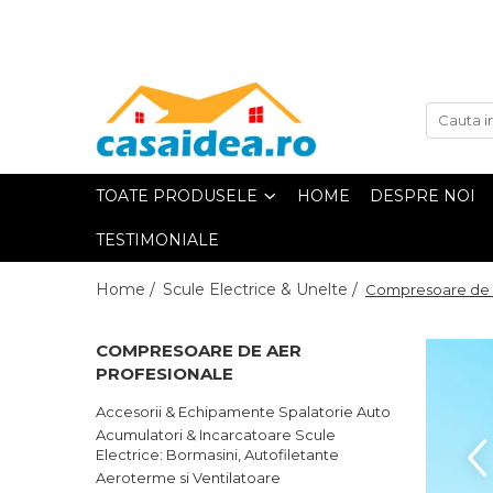
Toate Produsele
Adezivi
TOATE PRODUSELE
HOME
DESPRE NOI
Adeziv Instant & Super Glue
TESTIMONIALE
Adeziv Bicomponent &
Epoxidic
Home /
Scule Electrice & Unelte /
Compresoare de A
Banda Adeziva
COMPRESOARE DE AER
Pasta de Lipit Universala
PROFESIONALE
Blocator & Solutie Blocare
Suruburi
Accesorii & Echipamente Spalatorie Auto
Acumulatori & Incarcatoare Scule
Banda Izolatoare
Electrice: Bormasini, Autofiletante
Aeroterme si Ventilatoare
Banda Teflon