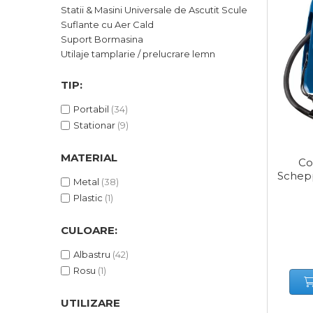
Statii & Masini Universale de Ascutit Scule
Suflante cu Aer Cald
Corpuri de Iluminat
Suport Bormasina
Utilaje tamplarie / prelucrare lemn
Lanterne
TIP:
Proiectoare
Portabil
(34)
Stationar
(9)
Iluminare Led
Lampi
MATERIAL
Co
Schepp
Metal
(38)
Echipamente Pentru Service-uri
Plastic
(1)
Auto
CULOARE:
Albastru
(42)
Tester de Tensiune
Rosu
(1)
Decalimetru Pneumatic si
Manual
UTILIZARE