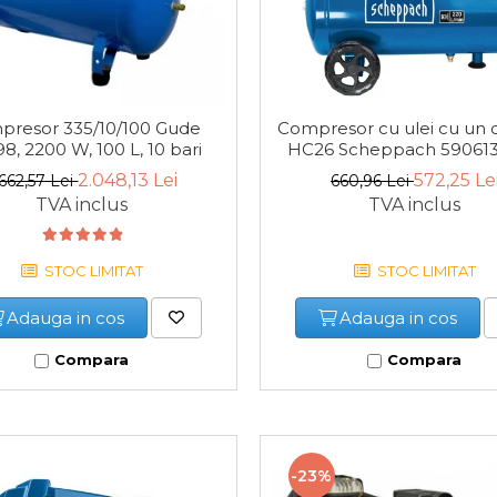
presor 335/10/100 Gude
Compresor cu ulei cu un c
8, 2200 W, 100 L, 10 bari
HC26 Scheppach 590613
1500 W, 24 L, 8 bari
2.048,13 Lei
572,25 Le
.662,57 Lei
660,96 Lei
TVA inclus
TVA inclus
STOC LIMITAT
STOC LIMITAT
Adauga in cos
Adauga in cos
Compara
Compara
-23%