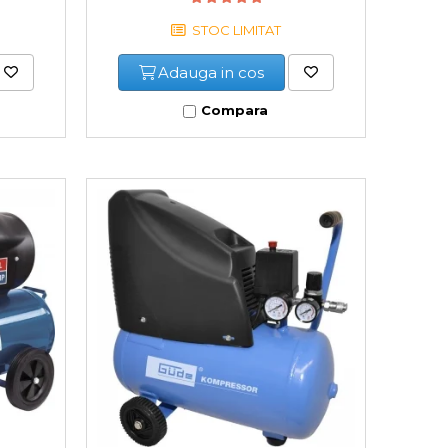
STOC LIMITAT
Adauga in cos
Compara