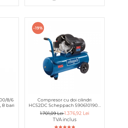
-19%
00/8/6
Compresor cu doi cilindri
, 8 bari
HC52DC Scheppach 5906101901,
2200 W, 50L, 8 bari
1.376,92 Lei
1.701,09 Lei
TVA inclus