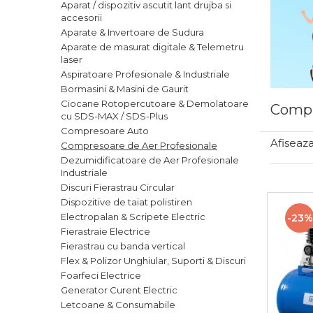
Aparat / dispozitiv ascutit lant drujba si
accesorii
Articole Pentru Casa
Aparate & Invertoare de Sudura
Aparate de masurat digitale & Telemetru
laser
Aspiratoare Profesionale & Industriale
Articole Pentru Gradina
Bormasini & Masini de Gaurit
Ciocane Rotopercutoare & Demolatoare
Accesorii Bucatarie
Compr
cu SDS-MAX / SDS-Plus
Cabluri Incalzitoare cu
Compresoare Auto
Termostat
Afiseaza
Compresoare de Aer Profesionale
Dezumidificatoare de Aer Profesionale
Sisteme de Supraveghere &
Industriale
Alarme Casa
Discuri Fierastrau Circular
Accesorii Baie
Dispozitive de taiat polistiren
Electropalan & Scripete Electric
-23%
Accesorii Telefoane
Fierastraie Electrice
Casti Audio
Fierastrau cu banda vertical
Flex & Polizor Unghiular, Suporti & Discuri
Accesorii Laptop & PC
Foarfeci Electrice
Aparate de Curatat cu
Generator Curent Electric
Ultrasunete
Letcoane & Consumabile