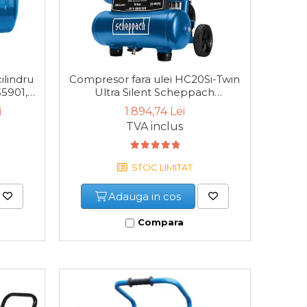
ilindru
Compresor fara ulei HC20Si-Twin
5901,
Ultra Silent Scheppach
5906145901, 750 W, 10 bari
i
1.894,74 Lei
TVA inclus
STOC LIMITAT
Adauga in cos
Compara