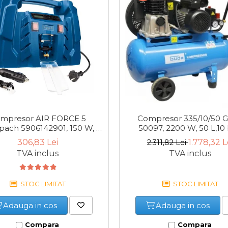
mpresor AIR FORCE 5
Compresor 335/10/50 
ach 5906142901, 150 W, 8
50097, 2200 W, 50 L,10 
bari
306,83 Lei
1.778,32 L
2.311,82 Lei
TVA inclus
TVA inclus
STOC LIMITAT
STOC LIMITAT
Adauga in cos
Adauga in cos
Compara
Compara