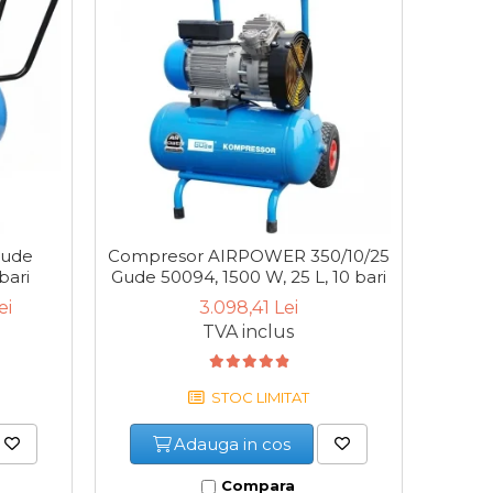
Gude
Compresor AIRPOWER 350/10/25
bari
Gude 50094, 1500 W, 25 L, 10 bari
ei
3.098,41 Lei
TVA inclus
STOC LIMITAT
Adauga in cos
Compara