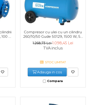
Compresor cu ulei cu un cilindru
lindrii
260/10/50 Gude 50129, 1500 W, 50
100 L,
L, 10 bari
1.098,45 Lei
1.268,73 Lei
TVA inclus
STOC LIMITAT
Adauga in cos
Compara