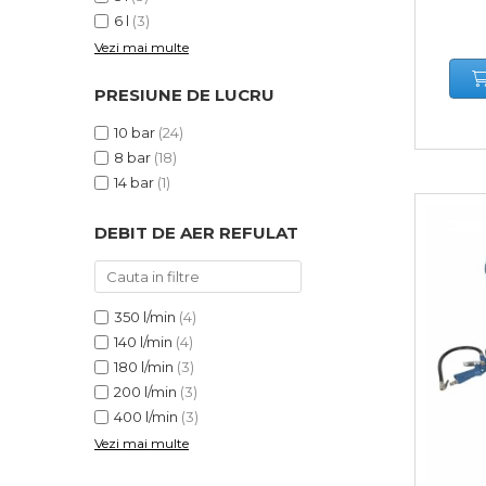
Bara Tractare Auto
6 l
(3)
Vezi mai multe
Canistre benzina
(combustibil)
PRESIUNE DE LUCRU
Presa Hidraulica Tinichigerie
10 bar
(24)
Set Pentru Demontat Piulite
8 bar
(18)
& Suruburi
14 bar
(1)
Extractor Rulmenti
Presa Hidraulica Ondulare
DEBIT DE AER REFULAT
Cabluri
Pompa transfer lichide
350 l/min
(4)
Pompa Aer
140 l/min
(4)
Cric Manual
180 l/min
(3)
Ulei Hidraulic
200 l/min
(3)
400 l/min
(3)
Troliu
Vezi mai multe
Palan