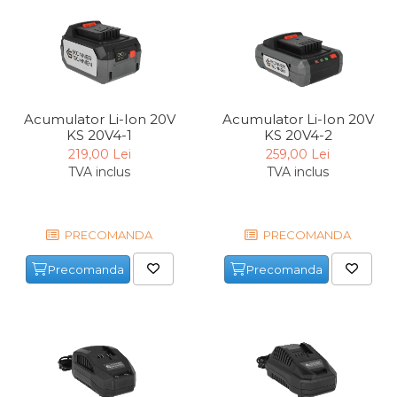
verticala / profesionala
Electropalan & Scripete
Electric
Suport Bormasina
Priza & prelungitoare
Acumulator Li-Ion 20V
Acumulator Li-Ion 20V
electrice
KS 20V4-1
KS 20V4-2
219,00 Lei
259,00 Lei
Scule multifunctionale si
TVA inclus
TVA inclus
accesorii
Compresoare de Aer
Profesionale
PRECOMANDA
PRECOMANDA
Masini de Slefuit Alternative
si Orbitale
Precomanda
Precomanda
Aparate & Invertoare de
Sudura
Rindele Electrice
Generator Curent Electric
Masina debitat metal