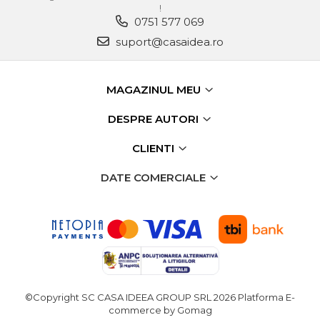
!
Pamant
0751 577 069
Accesorii Motoburghie
suport@casaidea.ro
Masini Tuns Iarba & Gazon
Site Rotative de Gradina
MAGAZINUL MEU
Drujbe & Fierastraie
Telescopice
DESPRE AUTORI
Garduri electrice animale
CLIENTI
Greble
DATE COMERCIALE
Semanatori
Unelte & utilaje constructii
Mai compactor
Betoniere
Placa compactoare
©Copyright SC CASA IDEEA GROUP SRL 2026
Platforma E-
Roabe
commerce by Gomag