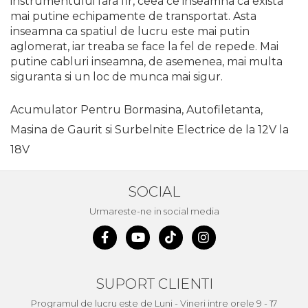
instrumentului fara fir, ceea ce inseamna ca exista
mai putine echipamente de transportat. Asta
Foarfece Gradina
inseamna ca spatiul de lucru este mai putin
Lopeti Gradina
aglomerat, iar treaba se face la fel de repede. Mai
Foarfece Electrice
putine cabluri inseamna, de asemenea, mai multa
siguranta si un loc de munca mai sigur.
Aspiratoare & Suflante
Frunze
Acumulator Pentru Bormasina, Autofiletanta,
Motocultoare
Masina de Gaurit si Surbelnite Electrice de la 12V la
Dispozitiv de Batut Stalpi
18V
Freze de Zapada
Masina Tuns Gard Viu
SOCIAL
Tocatoare Crengi
Urmareste-ne in social media
Masina de Maturat
Pulverizatoare
Trimmere Iarba & Gazon
SUPORT CLIENTI
Motosape
Programul de lucru este de Luni - Vineri intre orele 9 - 17
Motoburghie & Foreze de