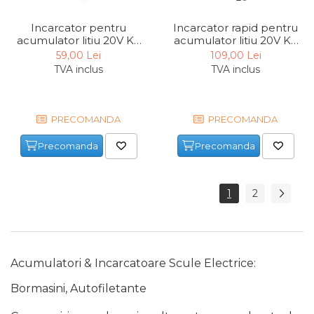
Fierastraie Electrice
Incarcator pentru
Incarcator rapid pentru
acumulator litiu 20V KS
acumulator litiu 20V KS
Fierastrau cu banda vertical
C24A
C45A
59,00 Lei
109,00 Lei
Foarfeci Electrice
TVA inclus
TVA inclus
Aspiratoare Profesionale &
Industriale
PRECOMANDA
PRECOMANDA
Dezumidificatoare de Aer
Profesionale Industriale
Precomanda
Precomanda
Acumulatori & Incarcatoare
Scule Electrice: Bormasini,
Autofiletante
1
2
Statii & Masini Universale de
Ascutit Scule
Aparate de masurat digitale
& Telemetru laser
Acumulatori & Incarcatoare Scule Electrice:
Pistoale & Capsatoare
Electrice pentru Cuie si Capse
Bormasini, Autofiletante
Aparat / dispozitiv ascutit