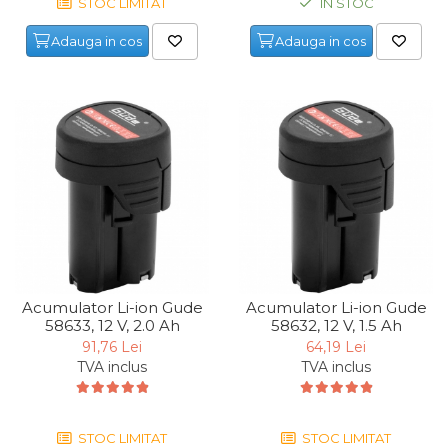
STOC LIMITAT
IN STOC
Capre & Suporti Auto
Adauga in cos
Adauga in cos
Pat Mobil Auto
Cric Hidraulic
Set / trusa chei tubulare
Chei Tubulare
Multimetru Digital
Bara Tractare Auto
Canistre benzina
(combustibil)
Presa Hidraulica Tinichigerie
Acumulator Li-ion Gude
Acumulator Li-ion Gude
58633, 12 V, 2.0 Ah
58632, 12 V, 1.5 Ah
Set Pentru Demontat Piulite
& Suruburi
91,76 Lei
64,19 Lei
TVA inclus
TVA inclus
Extractor Rulmenti
Presa Hidraulica Ondulare
Cabluri
STOC LIMITAT
STOC LIMITAT