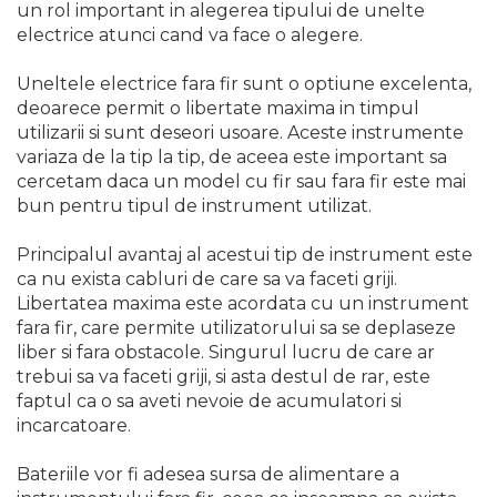
un rol important in alegerea tipului de unelte
Pistol de Antifonat
electrice atunci cand va face o alegere.
Pistol Pneumatic Pentru
Silicon
Uneltele electrice fara fir sunt o optiune excelenta,
Surubelnita pneumatica si
deoarece permit o libertate maxima in timpul
pistol pneumatic de insurubat
utilizarii si sunt deseori usoare. Aceste instrumente
variaza de la tip la tip, de aceea este important sa
Accesorii Scule Pneumatice
cercetam daca un model cu fir sau fara fir este mai
Capsator pneumatic pentru
bun pentru tipul de instrument utilizat.
cuie
Polizoare Pneumatice
Principalul avantaj al acestui tip de instrument este
ca nu exista cabluri de care sa va faceti griji.
Libertatea maxima este acordata cu un instrument
Unelte de Gradinarit
fara fir, care permite utilizatorului sa se deplaseze
Pompa Apa Gradina
liber si fara obstacole. Singurul lucru de care ar
trebui sa va faceti griji, si asta destul de rar, este
Motocoasa si coasa
electrica
faptul ca o sa aveti nevoie de acumulatori si
incarcatoare.
Carucioare & Remorca de
Gradina
Bateriile vor fi adesea sursa de alimentare a
Fierastraie de Mana