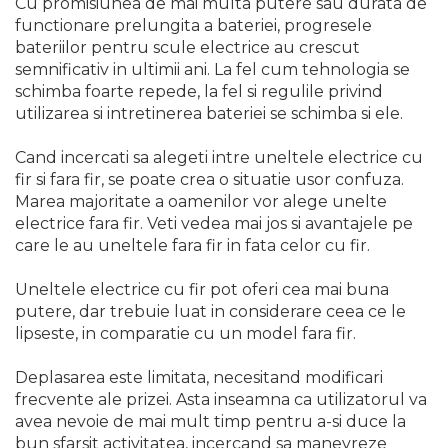
lant drujba si accesorii
Cu promisiunea de mai multa putere sau durata de
functionare prelungita a bateriei, progresele
Masini de Ascutit Panza
bateriilor pentru scule electrice au crescut
Circular
semnificativ in ultimii ani. La fel cum tehnologia se
Accesorii & Echipamente
schimba foarte repede, la fel si regulile privind
Spalatorie Auto
utilizarea si intretinerea bateriei se schimba si ele.
Masina de taiat beton
Cand incercati sa alegeti intre uneltele electrice cu
Utilaje tamplarie / prelucrare
fir si fara fir, se poate crea o situatie usor confuza.
lemn
Marea majoritate a oamenilor vor alege unelte
Aeroterme si Ventilatoare
electrice fara fir. Veti vedea mai jos si avantajele pe
care le au uneltele fara fir in fata celor cu fir.
Bormasini & Masini de Gaurit
Compresoare Auto
Uneltele electrice cu fir pot oferi cea mai buna
Masini de Ascutit Burghie
putere, dar trebuie luat in considerare ceea ce le
lipseste, in comparatie cu un model fara fir.
Discuri Fierastrau Circular
Dispozitive de taiat
Deplasarea este limitata, necesitand modificari
polistiren
frecvente ale prizei. Asta inseamna ca utilizatorul va
avea nevoie de mai mult timp pentru a-si duce la
Polizoare drepte & accesorii
bun sfarsit activitatea, incercand sa manevreze