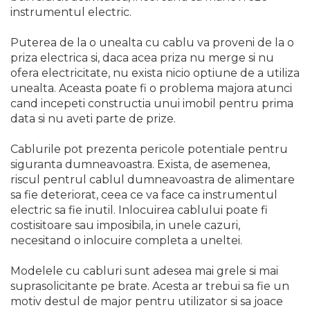
Purificatoare de aer
instrumentul electric.
Scule Pneumatice
Puterea de la o unealta cu cablu va proveni de la o
priza electrica si, daca acea priza nu merge si nu
Set Pneumatic & Truse
ofera electricitate, nu exista nicio optiune de a utiliza
Unelte Pneumatice
unealta. Aceasta poate fi o problema majora atunci
Pistol de vopsit
cand incepeti constructia unui imobil pentru prima
Scule Pneumatice cu Clichet
data si nu aveti parte de prize.
Aparat/pistol sablare
Cablurile pot prezenta pericole potentiale pentru
Pistol de Suflat Pneumatic
siguranta dumneavoastra. Exista, de asemenea,
riscul pentrul cablul dumneavoastra de alimentare
Slefuitor Pneumatic
sa fie deteriorat, ceea ce va face ca instrumentul
Ciocan Pneumatic
electric sa fie inutil. Inlocuirea cablului poate fi
costisitoare sau imposibila, in unele cazuri,
Pistol de Umflat Cauciucuri
cu Manometru
necesitand o inlocuire completa a uneltei.
Bormasina Pneumatica
Modelele cu cabluri sunt adesea mai grele si mai
Pistol Pneumatic Pentru
suprasolicitante pe brate. Acesta ar trebui sa fie un
Popnituri
motiv destul de major pentru utilizator si sa joace