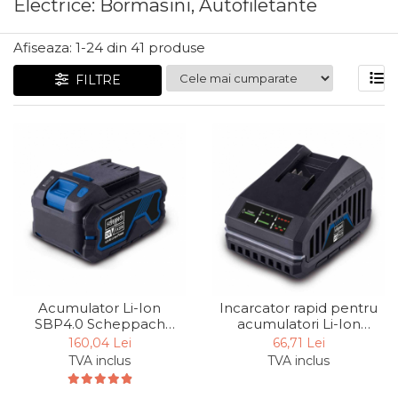
Electrice: Bormasini, Autofiletante
Articole Pentru Gradina
Accesorii Bucatarie
Afiseaza:
1-
24
din
41
produse
Cabluri Incalzitoare cu
FILTRE
Termostat
Sisteme de Supraveghere &
Alarme Casa
Accesorii Baie
Accesorii Telefoane
Casti Audio
Accesorii Laptop & PC
Aparate de Curatat cu
Ultrasunete
Acumulator Li-Ion
Incarcator rapid pentru
Cutii Depozitare
SBP4.0 Scheppach
acumulatori Li-Ion
7909201709, 20 V, 4 Ah
SBC4.5A Scheppach
160,04 Lei
66,71 Lei
Chinga & Suport Mobila
7909201711, 20 V, 2-4 Ah
TVA inclus
TVA inclus
Organizatoare
imbracaminte si incaltaminte