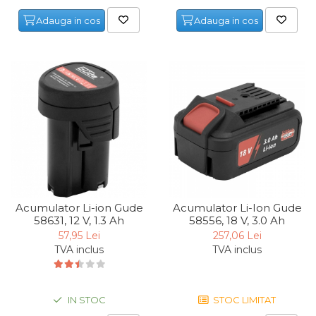
Pompa transfer lichide
Adauga in cos
Adauga in cos
Pompa Aer
Cric Manual
Ulei Hidraulic
Troliu
Palan
Cheie & Adaptor
Dinamometric
Carucior Scule
Echipamente de Siguranta
Acumulator Li-ion Gude
Acumulator Li-Ion Gude
Auto
58631, 12 V, 1.3 Ah
58556, 18 V, 3.0 Ah
Stetoscop Auto
57,95 Lei
257,06 Lei
TVA inclus
TVA inclus
Tester Compresie Auto
Truse reparatii anvelope
Dispozitiv Aerisire &
IN STOC
STOC LIMITAT
Schimbare Lichid Frana