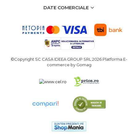
Purificatoare de aer
DATE COMERCIALE
Scule Pneumatice
Set Pneumatic & Truse
Unelte Pneumatice
Pistol de vopsit
Scule Pneumatice cu Clichet
©Copyright SC CASA IDEEA GROUP SRL 2026
Platforma E-
Aparat/pistol sablare
commerce by Gomag
Pistol de Suflat Pneumatic
Slefuitor Pneumatic
Ciocan Pneumatic
Pistol de Umflat Cauciucuri
cu Manometru
Bormasina Pneumatica
Pistol Pneumatic Pentru
Popnituri