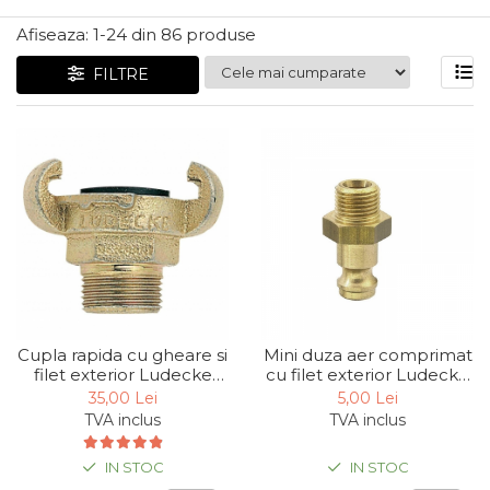
Articole Pentru Gradina
Afiseaza:
1-
24
din
86
produse
Accesorii Bucatarie
FILTRE
Cabluri Incalzitoare cu
Termostat
Sisteme de Supraveghere &
Alarme Casa
Accesorii Baie
Accesorii Telefoane
Casti Audio
Accesorii Laptop & PC
Aparate de Curatat cu
Cupla rapida cu gheare si
Mini duza aer comprimat
Ultrasunete
filet exterior Ludecke
cu filet exterior Ludecke
KAG10, 1", Ø25 mm
ESM14NA, 1/4", Ø6 mm
Cutii Depozitare
35,00 Lei
5,00 Lei
TVA inclus
TVA inclus
Chinga & Suport Mobila
Organizatoare
IN STOC
IN STOC
imbracaminte si incaltaminte