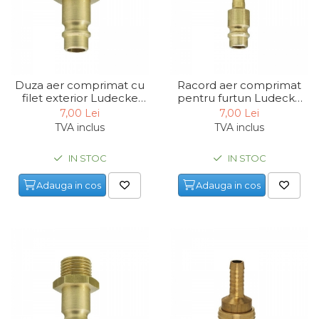
Chingi Auto & Coarde
Elastice
Intretinere & Cosmetica
auto
Duza aer comprimat cu
Racord aer comprimat
Scule pentru coloana de
filet exterior Ludecke
pentru furtun Ludecke
esapament
ES14NA
ES13S, 1/2", Ø13 mm
7,00 Lei
7,00 Lei
TVA inclus
TVA inclus
Scule de Mana
IN STOC
IN STOC
Surubelnite
Adauga in cos
Adauga in cos
Scule Tamplarie
Accesorii Pentru Taiat,
Gaurit si Slefuit
Truse Scule
Baroase
Set Biti
Adaptoare Pentru Biti