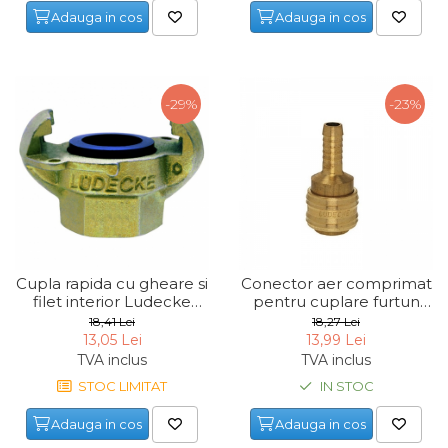
Adauga in cos
Adauga in cos
Maturi, Mopuri, Galeti &
Accesorii
Jucarii
-29%
-23%
Microscoape
Cantare
Rafturi
Baterii & Acumulatori
Baterii AAA
Cupla rapida cu gheare si
Conector aer comprimat
Baterii AA
filet interior Ludecke
pentru cuplare furtun
KISS12, 1/2", Ø13 mm
Ludecke ES10T, 3/8", 10
18,41 Lei
18,27 Lei
Corpuri de Iluminat
mm
13,05 Lei
13,99 Lei
TVA inclus
TVA inclus
Lanterne
STOC LIMITAT
IN STOC
Proiectoare
Adauga in cos
Adauga in cos
Iluminare Led