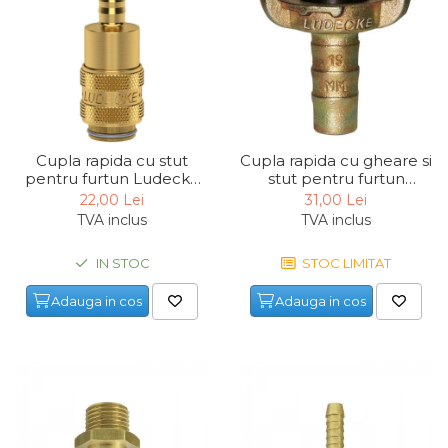
Pompa transfer lichide
Pompa Aer
Cric Manual
Ulei Hidraulic
Troliu
Cupla rapida cu stut
Cupla rapida cu gheare si
Palan
pentru furtun Ludecke
stut pentru furtun
ESM8T, Ø8 mm
Ludecke SKG25, 1", Ø25
Cheie & Adaptor
22,00 Lei
31,00 Lei
mm
Dinamometric
TVA inclus
TVA inclus
Carucior Scule
IN STOC
STOC LIMITAT
Echipamente de Siguranta
Auto
Adauga in cos
Adauga in cos
Stetoscop Auto
Tester Compresie Auto
Truse reparatii anvelope
Dispozitiv Aerisire &
Schimbare Lichid Frana