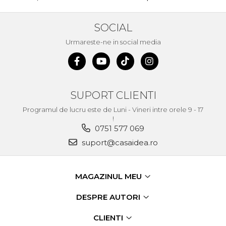
lant drujba si accesorii
Masini de Ascutit Panza
SOCIAL
Circular
Accesorii & Echipamente
Urmareste-ne in social media
Spalatorie Auto
Masina de taiat beton
Utilaje tamplarie / prelucrare
SUPORT CLIENTI
lemn
Aeroterme si Ventilatoare
Programul de lucru este de Luni - Vineri intre orele 9 - 17
!
Bormasini & Masini de Gaurit
0751 577 069
Compresoare Auto
suport@casaidea.ro
Masini de Ascutit Burghie
Discuri Fierastrau Circular
MAGAZINUL MEU
Dispozitive de taiat
DESPRE AUTORI
polistiren
Polizoare drepte & accesorii
CLIENTI