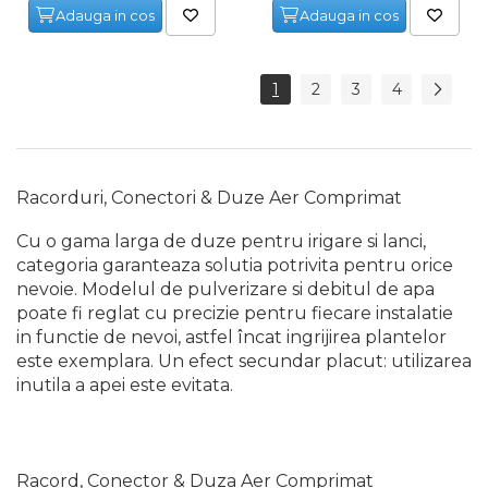
Adauga in cos
Adauga in cos
Fierastraie Electrice
Fierastrau cu banda vertical
1
2
3
4
Foarfeci Electrice
Aspiratoare Profesionale &
Industriale
Dezumidificatoare de Aer
Racorduri, Conectori & Duze Aer Comprimat
Profesionale Industriale
Cu o gama larga de duze pentru irigare si lanci,
Acumulatori & Incarcatoare
categoria garanteaza solutia potrivita pentru orice
Scule Electrice: Bormasini,
nevoie. Modelul de pulverizare si debitul de apa
Autofiletante
Statii & Masini Universale de
poate fi reglat cu precizie pentru fiecare instalatie
Ascutit Scule
in functie de nevoi, astfel încat ingrijirea plantelor
Aparate de masurat digitale
este exemplara. Un efect secundar placut: utilizarea
& Telemetru laser
inutila a apei este evitata.
Pistoale & Capsatoare
Electrice pentru Cuie si Capse
Aparat / dispozitiv ascutit
Racord, Conector & Duza Aer Comprimat