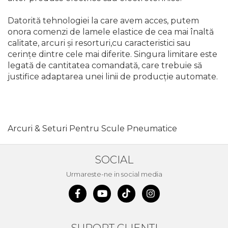
Masina debitat metal
Pompa transfer lichide
Datorită tehnologiei la care avem acces, putem
Scripete Manual
Semanatori
onora comenzi de lamele elastice de cea mai înaltă
Fierastraie Electrice
Pompa Aer
calitate, arcuri și resorturi,cu caracteristici sau
Banc de lucru – tamplarie
cerințe dintre cele mai diferite. Singura limitare este
Fierastrau cu banda vertical
Cric Manual
legată de cantitatea comandată, care trebuie să
Transpalet / carucior transport
justifice adaptarea unei linii de producție automate.
Foarfeci Electrice
Ulei Hidraulic
marfa
Aspiratoare Profesionale &
Troliu
Perie de Sarma
Industriale
Arcuri & Seturi Pentru Scule Pneumatice
Palan
Capsator Manual
Dezumidificatoare de Aer
Profesionale Industriale
SOCIAL
Cheie & Adaptor Dinamometric
Poansoane Cifre & Litere
Urmareste-ne in social media
Acumulatori & Incarcatoare
Carucior Scule
Adaptor Unghiular Bormasina
Scule Electrice: Bormasini,
Autofiletante
Echipamente de Siguranta Auto
Nicovala fierarie
Statii & Masini Universale de
SUPORT CLIENTI