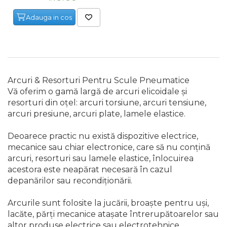
Chei Tubulare
Nivele
Trimmere Iarba & Gazon
Capsator pneumatic pentru
Adauga in cos
Microscoape
Priza & prelungitoare electrice
cuie
Multimetru Digital
Ruleta de Masurat
Motosape
Cantare
Scule multifunctionale si
Polizoare Pneumatice
accesorii
Bara Tractare Auto
Amortizoare Hidraulice
Motoburghie & Foreze de
Pamant
Rafturi
Arcuri & Resorturi Pentru Scule Pneumatice
Compresoare de Aer
Canistre benzina (combustibil)
Dalta si dornuri
Vă oferim o gamă largă de arcuri elicoidale și
Profesionale
Accesorii Motoburghie
resorturi din oțel: arcuri torsiune, arcuri tensiune,
Presa Hidraulica Tinichigerie
Rigla de Masurat Pentru
arcuri presiune, arcuri plate, lamele elastice.
Masini de Slefuit Alternative si
Constructii
Masini Tuns Iarba & Gazon
Orbitale
Deoarece practic nu există dispozitive electrice,
Set Pentru Demontat Piulite &
Suruburi
Scule Unelte Accesorii
Site Rotative de Gradina
mecanice sau chiar electronice, care să nu conțină
Aparate & Invertoare de Sudura
arcuri, resorturi sau lamele elastice, înlocuirea
acestora este neapărat necesară în cazul
Extractor Rulmenti
Unelte de Zugravit
Drujbe & Fierastraie Telescopice
depanărilor sau recondiționării.
Rindele Electrice
Presa Hidraulica Ondulare
Roata de Masurat
Garduri electrice animale
Arcurile sunt folosite la jucării, broaște pentru uși,
Generator Curent Electric
Cabluri
lacăte, părți mecanice atașate întrerupătoarelor sau
Lacate & Incuietori
Greble
altor produse electrice sau electrotehnice.