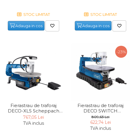
Maturi, Mopuri, Galeti &
Accesorii
STOC LIMITAT
STOC LIMITAT
Jucarii
Adauga in cos
Adauga in cos
Microscoape
Cantare
Rafturi
-23%
Baterii & Acumulatori
Baterii AAA
Baterii AA
Corpuri de Iluminat
Fierastrau de traforaj
Fierastrau de traforaj
Lanterne
DECO-XLS Scheppach
DECO SWITCH
5901407901, 120 W, 1700
Scheppach 5901409901,
767,05 Lei
809,63 Lei
Proiectoare
rpm
90 W, 1500 rpm
622,74 Lei
TVA inclus
Iluminare Led
TVA inclus