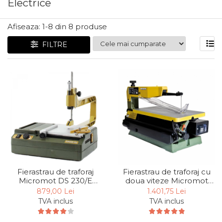
Electrice
Articole Pentru Gradina
Accesorii Bucatarie
Afiseaza:
1-
8
din
8
produse
Cabluri Incalzitoare cu
FILTRE
Termostat
Sisteme de Supraveghere &
Alarme Casa
Accesorii Baie
Accesorii Telefoane
Casti Audio
Accesorii Laptop & PC
Aparate de Curatat cu
Ultrasunete
Fierastrau de traforaj
Fierastrau de traforaj cu
Cutii Depozitare
Micromot DS 230/E
doua viteze Micromot
Proxxon 27088, 85 W,
DSH Proxxon 28092, 145
879,00 Lei
1.401,75 Lei
Chinga & Suport Mobila
2500/min
W, 900/min
TVA inclus
TVA inclus
Organizatoare
imbracaminte si incaltaminte