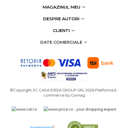
Echipamente de Lucru &
MAGAZINUL MEU
Protectia Muncii
DESPRE AUTORI
Multidetector
Pistol Spuma Poliuretanica
CLIENTI
Pistol Silicon (Tub de
DATE COMERCIALE
Silicon)
Termometru Infrarosu
Menghina de banc –
tamplarie si alte domenii
Suruburi si dibluri
Carlige de Ridicare
©Copyright SC CASA IDEEA GROUP SRL 2026
Platforma E-
Dispozitive de Taiat si
commerce by Gomag
Manipulat Sticla
Scule Electrice & Unelte
Ciocane Rotopercutoare &