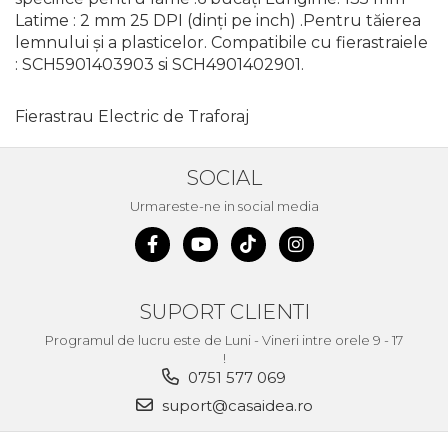
Latime : 2 mm 25 DPI (dinți pe inch) .Pentru tăierea
Unelte de Zugravit
lemnului și a plasticelor. Compatibile cu fierastraiele
Roata de Masurat
: SCH5901403903 si SCH4901402901.
Lacate & Incuietori
Fierastrau Electric de Traforaj
Scripete Manual
Banc de lucru – tamplarie
SOCIAL
Transpalet / carucior
transport marfa
Urmareste-ne in social media
Perie de Sarma
Capsator Manual
Poansoane Cifre & Litere
SUPORT CLIENTI
Adaptor Unghiular
Programul de lucru este de Luni - Vineri intre orele 9 - 17
Bormasina
!
Nicovala fierarie
0751 577 069
suport@casaidea.ro
Chei
Scari