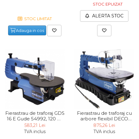
STOC EPUIZAT
Capre & Suporti Auto
ALERTA STOC
Pat Mobil Auto
STOC LIMITAT
Cric Hidraulic
Adauga in cos
Set / trusa chei tubulare
Chei Tubulare
Multimetru Digital
Bara Tractare Auto
Canistre benzina
(combustibil)
Presa Hidraulica Tinichigerie
Set Pentru Demontat Piulite
& Suruburi
Fierastrau de traforaj GDS
Fierastrau de traforaj cu
Extractor Rulmenti
16 E Gude 54992, 120 W,
arbore flexibil DECO
1600 rpm
FLEX SL Scheppach
583,21 Lei
875,26 Lei
Presa Hidraulica Ondulare
5901410901, 90 W, 1500
TVA inclus
TVA inclus
Cabluri
W