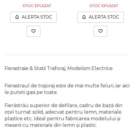
Pompa transfer lichide
STOC EPUIZAT
STOC EPUIZAT
Pompa Aer
ALERTA STOC
ALERTA STOC
Cric Manual
Ulei Hidraulic
Troliu
Palan
Cheie & Adaptor
Dinamometric
Fierastraie & Statii Traforaj, Modelism Electrice
Carucior Scule
Echipamente de Siguranta
Fierastraul de trajoraj este de mai multe feluri, iar aici
Auto
le puteti gasi pe toate.
Stetoscop Auto
Fierăstrău superior de defilare, cadru de bază din
Tester Compresie Auto
oţel turnat solid, adecvat pentru lemn, materiale
Truse reparatii anvelope
plastice etc. Ideal pentru fabricarea modelului şi
meserii cu materiale din lemn şi plastic.
Dispozitiv Aerisire &
Schimbare Lichid Frana