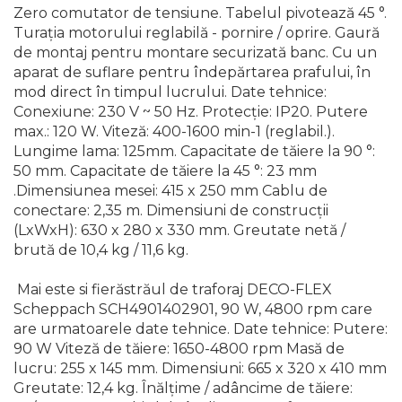
Zero comutator de tensiune. Tabelul pivotează 45 °.
Chingi Auto & Coarde
Turaţia motorului reglabilă - pornire / oprire. Gaură
Elastice
de montaj pentru montare securizată banc. Cu un
Intretinere & Cosmetica
aparat de suflare pentru îndepărtarea prafului, în
auto
mod direct în timpul lucrului. Date tehnice:
Conexiune: 230 V ~ 50 Hz. Protecţie: IP20. Putere
Scule pentru coloana de
max.: 120 W. Viteză: 400-1600 min-1 (reglabil.).
esapament
Lungime lama: 125mm. Capacitate de tăiere la 90 °:
50 mm. Capacitate de tăiere la 45 °: 23 mm
Scule de Mana
.Dimensiunea mesei: 415 x 250 mm Cablu de
Surubelnite
conectare: 2,35 m. Dimensiuni de construcţii
(LxWxH): 630 x 280 x 330 mm. Greutate netă /
Scule Tamplarie
brută de 10,4 kg / 11,6 kg.
Accesorii Pentru Taiat,
Gaurit si Slefuit
Mai este si fierăstrăul de traforaj DECO-FLEX
Scheppach SCH4901402901, 90 W, 4800 rpm care
Truse Scule
are urmatoarele date tehnice. Date tehnice: Putere:
Baroase
90 W Viteză de tăiere: 1650-4800 rpm Masă de
Set Biti
lucru: 255 x 145 mm. Dimensiuni: 665 x 320 x 410 mm
Greutate: 12,4 kg. Înălţime / adâncime de tăiere:
Adaptoare Pentru Biti