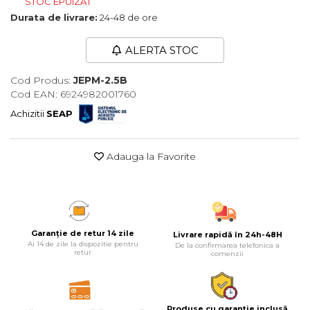
STOC EPUIZAT
Maturi, Mopuri, Galeti &
Durata de livrare:
24-48 de ore
Accesorii
ALERTA STOC
Jucarii
Microscoape
Cod Produs:
JEPM-2.5B
Cod EAN: 6924982001760
Cantare
Achizitii
SEAP
Rafturi
Baterii & Acumulatori
Adauga la Favorite
Baterii AAA
Baterii AA
Corpuri de Iluminat
Garanție de retur 14 zile
Livrare rapidă în 24h-48H
Ai 14 de zile la dispozitie pentru
De la confirmarea telefonica a
Lanterne
retur
comenzii
Proiectoare
Iluminare Led
Produse cu garanție inclusă