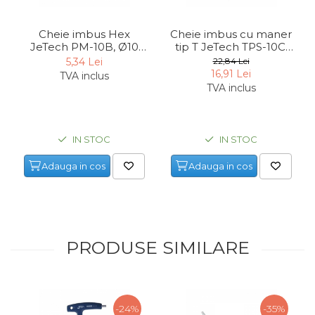
Indoit Tevi
Cheie imbus Hex
Cheie imbus cu maner
Ciocane Profesionale
JeTech PM-10B, Ø10
tip T JeTech TPS-10C,
Pile Metalice
mm
Ø10 mm
5,34 Lei
22,84 Lei
16,91 Lei
TVA inclus
Clesti
TVA inclus
Scule Electrician
Subler
IN STOC
IN STOC
Topoare & Toporisti
Sarpe Desfundat Tevi
Adauga in cos
Adauga in cos
Nivele
Ruleta de Masurat
Amortizoare Hidraulice
PRODUSE SIMILARE
Dalta si dornuri
Rigla de Masurat Pentru
Constructii
-24%
-35%
Scule Unelte Accesorii