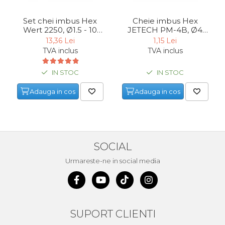
Echipamente de Lucru &
Set chei imbus Hex
Cheie imbus Hex
Protectia Muncii
Wert 2250, Ø1.5 - 10
JETECH PM-4B, Ø4
Multidetector
mm, 9 piese
mm
13,36 Lei
1,15 Lei
TVA inclus
TVA inclus
Pistol Spuma Poliuretanica
Pistol Silicon (Tub de
IN STOC
IN STOC
Silicon)
Adauga in cos
Adauga in cos
Termometru Infrarosu
Menghina de banc –
tamplarie si alte domenii
Suruburi si dibluri
SOCIAL
Carlige de Ridicare
Urmareste-ne in social media
Dispozitive de Taiat si
Manipulat Sticla
Scule Electrice & Unelte
SUPORT CLIENTI
Ciocane Rotopercutoare &