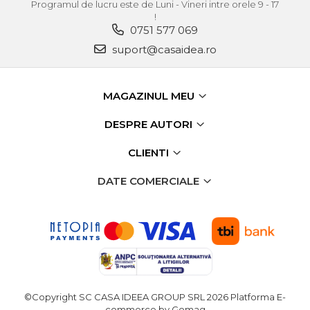
Demolatoare cu SDS-MAX / SDS-
Programul de lucru este de Luni - Vineri intre orele 9 - 17
Plus
!
Flex & Polizor Unghiular,
0751 577 069
Suporti & Discuri
suport@casaidea.ro
Pompe, Turbojet, Aparate &
Utilaje Spalat Auto
Masini de Frezat Verticale
MAGAZINUL MEU
Masini de Taiat / Frezat
DESPRE AUTORI
Caneluri
Masina de tuns oi
CLIENTI
profesionala
DATE COMERCIALE
Pistoale de Vopsit
Letcoane & Consumabile
Pistol de lipit si accesorii
Suflante cu Aer Cald
Pietre si polizoare de banc
profesionale
©Copyright SC CASA IDEEA GROUP SRL 2026
Platforma E-
Masina de gaurit cu coloana
commerce by Gomag