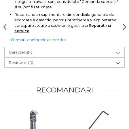
integrala in avans, sunt considerate "Comanda speciala"
Pompa transfer lichide
si nu pot fi returnate.
Pompa Aer
Recomandari suplimentare din conditiile generale de
acordare a garantiei pentru intretinerea si exploatarea
Cric Manual
corespunzatoare a sculelor le gasiti aici
Reparatii și
Ulei Hidraulic
service
Troliu
Informatii conformitate produs
Palan
Caracteristici
Cheie & Adaptor
Dinamometric
Review-uri
(0)
Carucior Scule
Echipamente de Siguranta
Auto
RECOMANDARI
Stetoscop Auto
Tester Compresie Auto
Truse reparatii anvelope
Dispozitiv Aerisire &
Schimbare Lichid Frana