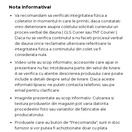
Nota informativa!
Capre & Suporti Auto
Va recomandam sa verificati integritatea fizica a
Pat Mobil Auto
coletelor in momentul in care le primiti, daca constatati
Cric Hidraulic
vreo deteriorare asupra coletului solicitati curierului un
proces-verbal de dauna ( GLS Curier sau TNT Courier ).
Set / trusa chei tubulare
Daca nu se verifica continutul si nu faceti procesul verbal
de dauna orice reclamatie ulterioara referitoare la
Chei Tubulare
integritatea fizica a continutului din colet va fi
Multimetru Digital
considerata nula.
Video-urile au scop informativ, accesoriile care apar in
Bara Tractare Auto
prezentare nu fac intotdeauna parte din setul de livrare.
Canistre benzina
A se verifica cu atentie descrierea produsului care poate
(combustibil)
include si detalii despre setul de livrare. Daca aceste
informatii lipsesc ne puteti contacta telefonic sau pe
Presa Hidraulica Tinichigerie
email pentru clarificare.
Set Pentru Demontat Piulite
Imaginile prezentate au scop informativ. Culoarea si
& Suruburi
textura produselor din magazin pot varia datorita
procedeelor foto sau variatiilor de fabricatie ale
Extractor Rulmenti
producatorului.
Presa Hidraulica Ondulare
Produsele care au buton de "Precomanda", sunt in stoc
Cabluri
furnizor si vor putea fi achizitionate doar cu plata