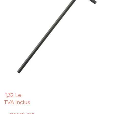
Articole Pentru Gradina
Accesorii Bucatarie
Cabluri Incalzitoare cu
Termostat
Sisteme de Supraveghere &
Alarme Casa
Accesorii Baie
Accesorii Telefoane
Casti Audio
Accesorii Laptop & PC
Aparate de Curatat cu
Ultrasunete
Cutii Depozitare
1,32 Lei
Chinga & Suport Mobila
TVA inclus
Organizatoare
imbracaminte si incaltaminte