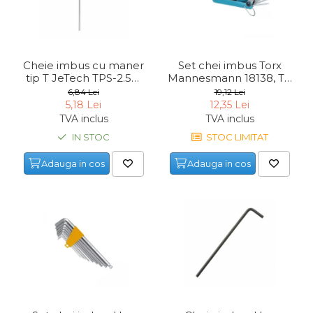
Cheie imbus cu maner
Set chei imbus Torx
tip T JeTech TPS-2.5C,
Mannesmann 18138, T9
Ø2.5 mm
- T40, 8 piese
6,84 Lei
19,12 Lei
5,18 Lei
12,35 Lei
TVA inclus
TVA inclus
IN STOC
STOC LIMITAT
Adauga in cos
Adauga in cos