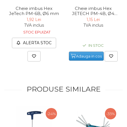
Cheie imbus Hex
Cheie imbus Hex
JeTech PM-6B, Ø6 mm
JETECH PM-4B, Ø4
mm
1,92 Lei
1,15 Lei
TVA inclus
TVA inclus
STOC EPUIZAT
ALERTA STOC
IN STOC
Adauga in cos
PRODUSE SIMILARE
-24%
-35%