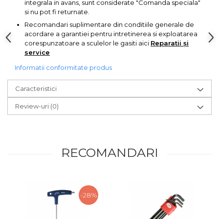
integrala in avans, sunt considerate "Comanda speciala"
lemn
Suruburi si dibluri
si nu pot fi returnate.
Recomandari suplimentare din conditiile generale de
Aeroterme si Ventilatoare
acordare a garantiei pentru intretinerea si exploatarea
Carlige de Ridicare
corespunzatoare a sculelor le gasiti aici
Reparatii și
service
Bormasini & Masini de Gaurit
Dispozitive de Taiat si
Informatii conformitate produs
Manipulat Sticla
Compresoare Auto
Caracteristici
Masini de Ascutit Burghie
Review-uri
(0)
Discuri Fierastrau Circular
RECOMANDARI
Dispozitive de taiat polistiren
Polizoare drepte & accesorii
-28%
Purificatoare de aer