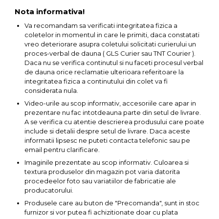
Ascutit Scule
Nota informativa!
Stetoscop Auto
Chei
Aparate de masurat digitale &
Va recomandam sa verificati integritatea fizica a
Telemetru laser
coletelor in momentul in care le primiti, daca constatati
Tester Compresie Auto
Scari
vreo deteriorare asupra coletului solicitati curierului un
proces-verbal de dauna ( GLS Curier sau TNT Courier ).
Pistoale & Capsatoare Electrice
Truse reparatii anvelope
Echipamente de Lucru &
Daca nu se verifica continutul si nu faceti procesul verbal
pentru Cuie si Capse
Protectia Muncii
de dauna orice reclamatie ulterioara referitoare la
integritatea fizica a continutului din colet va fi
Dispozitiv Aerisire & Schimbare
considerata nula.
Aparat / dispozitiv ascutit lant
Lichid Frana
Multidetector
Video-urile au scop informativ, accesoriile care apar in
drujba si accesorii
prezentare nu fac intotdeauna parte din setul de livrare.
Chingi Auto & Coarde Elastice
Pistol Spuma Poliuretanica
A se verifica cu atentie descrierea produsului care poate
Masini de Ascutit Panza Circular
include si detalii despre setul de livrare. Daca aceste
informatii lipsesc ne puteti contacta telefonic sau pe
Intretinere & Cosmetica auto
Pistol Silicon (Tub de Silicon)
email pentru clarificare.
Accesorii & Echipamente
Imaginile prezentate au scop informativ. Culoarea si
Spalatorie Auto
Scule pentru coloana de
Termometru Infrarosu
textura produselor din magazin pot varia datorita
esapament
procedeelor foto sau variatiilor de fabricatie ale
Masina de taiat beton
producatorului.
Menghina de banc – tamplarie
Produsele care au buton de "Precomanda", sunt in stoc
si alte domenii
furnizor si vor putea fi achizitionate doar cu plata
Utilaje tamplarie / prelucrare