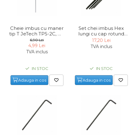
Cheie imbus cu maner
Set chei imbus Hex
tip T JeTech TPS-2C, Ø2
lungi cu cap rotund
mm
JeTech BM-B9, 1.5-10
6,90 Lei
17,20 Lei
mm, 9 piese
4,99 Lei
TVA inclus
TVA inclus
IN STOC
IN STOC
Adauga in cos
Adauga in cos