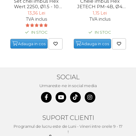
Set chei imbus Hex
Cheie imbus Hex
Wert 2250, Ø1.5 - 10
JETECH PM-4B, Ø4
mm, 9 piese
mm
13,36 Lei
1,15 Lei
TVA inclus
TVA inclus
IN STOC
IN STOC
Adauga in cos
Adauga in cos
SOCIAL
Urmareste-ne in social media
SUPORT CLIENTI
Programul de lucru este de Luni - Vineri intre orele 9 - 17
!