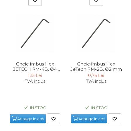
Cheie imbus Hex
Cheie imbus Hex
JETECH PM-4B, Ø4
JeTech PM-2B, Ø2 mm
mm
1,15 Lei
0,76 Lei
TVA inclus
TVA inclus
IN STOC
IN STOC
Adauga in cos
Adauga in cos