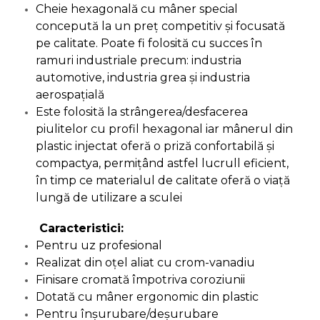
Ascutit Scule
Cheie hexagonală cu mâner special
Stetoscop Auto
Chei
concepută la un preţ competitiv şi focusată
Aparate de masurat digitale &
pe calitate. Poate fi folosită cu succes în
Telemetru laser
Tester Compresie Auto
Scari
ramuri industriale precum: industria
automotive, industria grea şi industria
Pistoale & Capsatoare Electrice
Truse reparatii anvelope
Echipamente de Lucru &
aerospaţială
pentru Cuie si Capse
Protectia Muncii
Este folosită la strângerea/desfacerea
Dispozitiv Aerisire & Schimbare
piulitelor cu profil hexagonal iar mânerul din
Aparat / dispozitiv ascutit lant
Lichid Frana
Multidetector
plastic injectat oferă o priză confortabilă şi
drujba si accesorii
compactya, permiţând astfel lucrull eficient,
Chingi Auto & Coarde Elastice
Pistol Spuma Poliuretanica
în timp ce materialul de calitate oferă o viaţă
Masini de Ascutit Panza Circular
lungă de utilizare a sculei
Intretinere & Cosmetica auto
Pistol Silicon (Tub de Silicon)
Accesorii & Echipamente
Caracteristici:
Spalatorie Auto
Pentru uz profesional
Scule pentru coloana de
Termometru Infrarosu
Realizat din oţel aliat cu crom-vanadiu
esapament
Masina de taiat beton
Finisare cromată împotriva coroziunii
Menghina de banc – tamplarie
Dotată cu mâner ergonomic din plastic
si alte domenii
Utilaje tamplarie / prelucrare
Pentru înşurubare/deşurubare