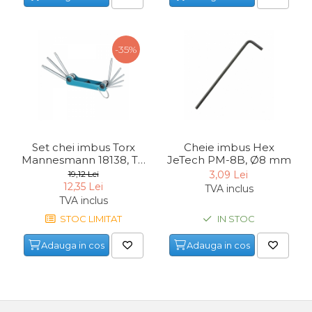
-35%
Set chei imbus Torx
Cheie imbus Hex
Mannesmann 18138, T9
JeTech PM-8B, Ø8 mm
- T40, 8 piese
19,12 Lei
3,09 Lei
12,35 Lei
TVA inclus
TVA inclus
STOC LIMITAT
IN STOC
Adauga in cos
Adauga in cos