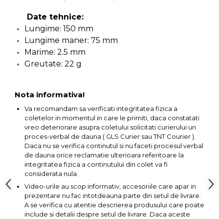
lemn
Suruburi si dibluri
Date tehnice:
Lungime: 150 mm
Aeroterme si Ventilatoare
Carlige de Ridicare
Lungime maner: 75 mm
Marime: 2.5 mm
Bormasini & Masini de Gaurit
Dispozitive de Taiat si
Greutate: 22 g
Manipulat Sticla
Compresoare Auto
Nota informativa!
Masini de Ascutit Burghie
Va recomandam sa verificati integritatea fizica a
coletelor in momentul in care le primiti, daca constatati
vreo deteriorare asupra coletului solicitati curierului un
Discuri Fierastrau Circular
proces-verbal de dauna ( GLS Curier sau TNT Courier ).
Daca nu se verifica continutul si nu faceti procesul verbal
Dispozitive de taiat polistiren
de dauna orice reclamatie ulterioara referitoare la
integritatea fizica a continutului din colet va fi
considerata nula.
Polizoare drepte & accesorii
Video-urile au scop informativ, accesoriile care apar in
prezentare nu fac intotdeauna parte din setul de livrare.
Purificatoare de aer
A se verifica cu atentie descrierea produsului care poate
include si detalii despre setul de livrare. Daca aceste