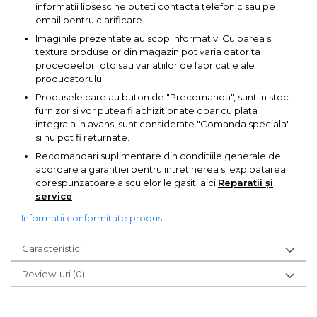
informatii lipsesc ne puteti contacta telefonic sau pe
email pentru clarificare.
Imaginile prezentate au scop informativ. Culoarea si
textura produselor din magazin pot varia datorita
procedeelor foto sau variatiilor de fabricatie ale
producatorului.
Produsele care au buton de "Precomanda", sunt in stoc
furnizor si vor putea fi achizitionate doar cu plata
integrala in avans, sunt considerate "Comanda speciala"
si nu pot fi returnate.
Recomandari suplimentare din conditiile generale de
acordare a garantiei pentru intretinerea si exploatarea
corespunzatoare a sculelor le gasiti aici
Reparatii și
service
Informatii conformitate produs
Caracteristici
Review-uri
(0)