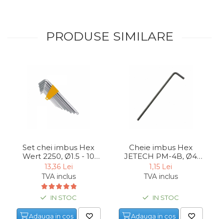
PRODUSE SIMILARE
Set chei imbus Hex
Cheie imbus Hex
Wert 2250, Ø1.5 - 10
JETECH PM-4B, Ø4
mm, 9 piese
mm
13,36 Lei
1,15 Lei
TVA inclus
TVA inclus
IN STOC
IN STOC
Adauga in cos
Adauga in cos