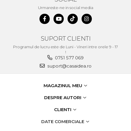
Demolatoare cu SDS-MAX / SDS-
Plus
Urmareste-ne in social media
Flex & Polizor Unghiular,
Suporti & Discuri
Pompe, Turbojet, Aparate &
Utilaje Spalat Auto
SUPORT CLIENTI
Masini de Frezat Verticale
Programul de lucru este de Luni - Vineri intre orele 9 - 17
Masini de Taiat / Frezat
!
Caneluri
0751 577 069
Masina de tuns oi
suport@casaidea.ro
profesionala
Pistoale de Vopsit
MAGAZINUL MEU
Letcoane & Consumabile
Pistol de lipit si accesorii
DESPRE AUTORI
Suflante cu Aer Cald
CLIENTI
Pietre si polizoare de banc
profesionale
DATE COMERCIALE
Masina de gaurit cu coloana