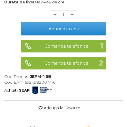
Durata de livrare:
24-48 de ore
Maturi, Mopuri, Galeti &
Accesorii
Jucarii
Adauga in cos
Microscoape
Cantare
Comanda telefonica
Rafturi
Baterii & Acumulatori
Comanda telefonica
Baterii AAA
Cod Produs:
JEPM-1.5B
Baterii AA
Cod EAN: 6924982001746
Achizitii
SEAP
Corpuri de Iluminat
Lanterne
Adauga la Favorite
Proiectoare
Iluminare Led