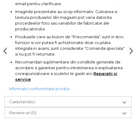
Pompa transfer lichide
email pentru clarificare.
Imaginile prezentate au scop informativ. Culoarea si
Pompa Aer
textura produselor din magazin pot varia datorita
Cric Manual
procedeelor foto sau variatiilor de fabricatie ale
producatorului.
Ulei Hidraulic
Produsele care au buton de "Precomanda", sunt in stoc
Troliu
furnizor si vor putea fi achizitionate doar cu plata
integrala in avans, sunt considerate "Comanda speciala"
Palan
si nu pot fi returnate.
Cheie & Adaptor
Recomandari suplimentare din conditiile generale de
Dinamometric
acordare a garantiei pentru intretinerea si exploatarea
corespunzatoare a sculelor le gasiti aici
Reparatii și
Carucior Scule
service
Echipamente de Siguranta
Informatii conformitate produs
Auto
Stetoscop Auto
Caracteristici
Tester Compresie Auto
Review-uri
(0)
Truse reparatii anvelope
Dispozitiv Aerisire &
Schimbare Lichid Frana