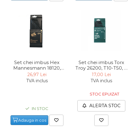
Indoit Tevi
Ciocane Profesionale
Pile Metalice
Clesti
Scule Electrician
Subler
Set chei imbus Hex
Set chei imbus Torx
Topoare & Toporisti
Mannesmann 18120,
Troy 26200, T10-T50, 9
Sarpe Desfundat Tevi
Ø1.5 - 10 mm, 9 piese
piese
26,97 Lei
17,00 Lei
TVA inclus
TVA inclus
Nivele
Ruleta de Masurat
STOC EPUIZAT
Amortizoare Hidraulice
ALERTA STOC
IN STOC
Dalta si dornuri
Adauga in cos
Rigla de Masurat Pentru
Constructii
Scule Unelte Accesorii