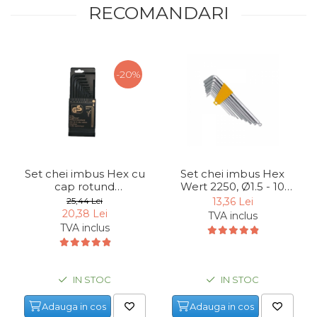
RECOMANDARI
Chingi Auto & Coarde
Elastice
Intretinere & Cosmetica
auto
-20%
Scule pentru coloana de
esapament
Scule de Mana
Surubelnite
Set chei imbus Hex cu
Set chei imbus Hex
Scule Tamplarie
cap rotund
Wert 2250, Ø1.5 - 10
Mannesmann 18110,
mm, 9 piese
25,44 Lei
13,36 Lei
Accesorii Pentru Taiat,
Ø1.5-10 mm, 9 piese
20,38 Lei
TVA inclus
Gaurit si Slefuit
TVA inclus
Truse Scule
Baroase
IN STOC
IN STOC
Set Biti
Adauga in cos
Adauga in cos
Adaptoare Pentru Biti