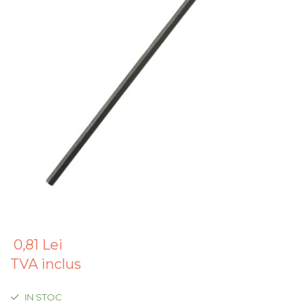
Articole Pentru Gradina
Accesorii Bucatarie
Cabluri Incalzitoare cu
Termostat
Sisteme de Supraveghere &
Alarme Casa
Accesorii Baie
Accesorii Telefoane
Casti Audio
Accesorii Laptop & PC
Aparate de Curatat cu
Ultrasunete
0,81 Lei
Cutii Depozitare
TVA inclus
Chinga & Suport Mobila
Organizatoare
IN STOC
imbracaminte si incaltaminte