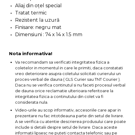
Aliaj din oţel special
Capre & Suporti Auto
Tratat termic
Pat Mobil Auto
Rezistent la uzură
Cric Hidraulic
Finisare: negru mat
Dimensiuni : 74 x 14 x 1.5 mm
Set / trusa chei tubulare
Chei Tubulare
Nota informativa!
Multimetru Digital
Va recomandam sa verificati integritatea fizica a
Bara Tractare Auto
coletelor in momentul in care le primiti, daca constatati
Canistre benzina
vreo deteriorare asupra coletului solicitati curierului un
proces-verbal de dauna ( GLS Curier sau TNT Courier ).
(combustibil)
Daca nu se verifica continutul si nu faceti procesul verbal
Presa Hidraulica Tinichigerie
de dauna orice reclamatie ulterioara referitoare la
integritatea fizica a continutului din colet va fi
Set Pentru Demontat Piulite
considerata nula.
& Suruburi
Video-urile au scop informativ, accesoriile care apar in
Extractor Rulmenti
prezentare nu fac intotdeauna parte din setul de livrare.
A se verifica cu atentie descrierea produsului care poate
Presa Hidraulica Ondulare
include si detalii despre setul de livrare. Daca aceste
Cabluri
informatii lipsesc ne puteti contacta telefonic sau pe