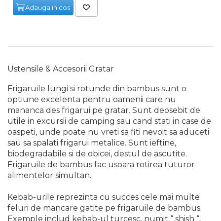
Adauga in cos
Maturi, Mopuri, Galeti &
Accesorii
Jucarii
Microscoape
Cantare
Ustensile & Accesorii Gratar
Rafturi
Frigaruile lungi si rotunde din bambus sunt o
optiune excelenta pentru oamenii care nu
Baterii & Acumulatori
mananca des frigarui pe gratar. Sunt deosebit de
utile in excursii de camping sau cand stati in case de
Baterii AAA
oaspeti, unde poate nu vreti sa fiti nevoit sa aduceti
Baterii AA
sau sa spalati frigarui metalice. Sunt ieftine,
biodegradabile si de obicei, destul de ascutite.
Frigaruile de bambus fac usoara rotirea tuturor
Corpuri de Iluminat
alimentelor simultan.
Lanterne
Proiectoare
Kebab-urile reprezinta cu succes cele mai multe
feluri de mancare gatite pe frigaruile de bambus.
Iluminare Led
Exemple includ kebab-ul turcesc, numit “ shish “,