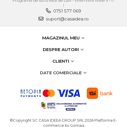
Programul de lucru este de Luni - Vineri intre orele 9 - 17
!
Chingi Auto & Coarde
0751 577 069
Elastice
suport@casaidea.ro
Intretinere & Cosmetica
auto
Scule pentru coloana de
MAGAZINUL MEU
esapament
DESPRE AUTORI
Scule de Mana
CLIENTI
Surubelnite
DATE COMERCIALE
Scule Tamplarie
Accesorii Pentru Taiat,
Gaurit si Slefuit
Truse Scule
Baroase
Set Biti
©Copyright SC CASA IDEEA GROUP SRL 2026
Platforma E-
Adaptoare Pentru Biti
commerce by Gomag