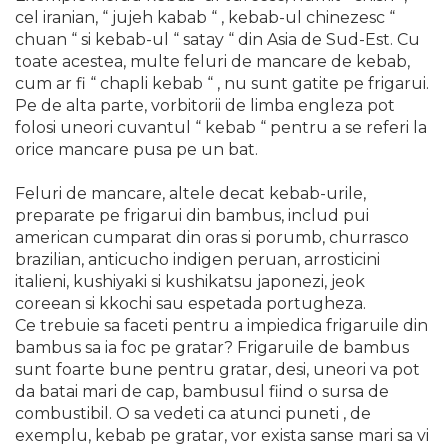
Lampi
cel iranian, “ jujeh kabab “ , kebab-ul chinezesc “
chuan “ si kebab-ul “ satay “ din Asia de Sud-Est. Cu
toate acestea, multe feluri de mancare de kebab,
Echipamente Pentru Service-uri
Auto
cum ar fi “ chapli kebab “ , nu sunt gatite pe frigarui.
Pe de alta parte, vorbitorii de limba engleza pot
Tester de Tensiune
folosi uneori cuvantul “ kebab “ pentru a se referi la
Decalimetru Pneumatic si
orice mancare pusa pe un bat.
Manual
Feluri de mancare, altele decat kebab-urile,
Manometru
preparate pe frigarui din bambus, includ pui
Antifurt Bicicleta
american cumparat din oras si porumb, churrasco
Densimetru
brazilian, anticucho indigen peruan, arrosticini
italieni, kushiyaki si kushikatsu japonezi, jeok
Accesorii Auto
coreean si kkochi sau espetada portugheza.
Tester Baterie Auto
Ce trebuie sa faceti pentru a impiedica frigaruile din
bambus sa ia foc pe gratar? Frigaruile de bambus
Presa Arc
sunt foarte bune pentru gratar, desi, uneori va pot
Cheie Roti
da batai mari de cap, bambusul fiind o sursa de
combustibil. O sa vedeti ca atunci puneti , de
Cheie Bujii
exemplu, kebab pe gratar, vor exista sanse mari sa vi
Cheie Filtru Ulei