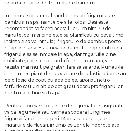
se arda o parte din frigurile de bambus.
Capre & Suporti Auto
In primul si in primul rand, inmuiati frigaruile de
Pat Mobil Auto
bambus in apa inainte de a le folosi. Desi este
Cric Hidraulic
recomandat sa faceti acest lucru minim 30 de
minute, cel mai bine este sa planificati cu ceva timp
Set / trusa chei tubulare
inainte si sa va inmuiați frigaruile de bambus peste
Chei Tubulare
noapte in apa. Este nevoie de mult timp pentru ca
Multimetru Digital
frigaruile sa se inmoaie in apa, dar frigaruile bine
imbibate, care or sa piarda foarte greu apa, vor
Bara Tractare Auto
rezista mai mult pe gratar, fara sa se arda. Puneti-le
Canistre benzina
intr-un recipient de depozitare din plastic adanc sau
(combustibil)
pe o foaie de copt cu apa pe ea, apoi puneti o
farfurie sau un alt obiect greu deasupra frigaruilor
Presa Hidraulica Tinichigerie
pentru a le tine sub apa.
Set Pentru Demontat Piulite
& Suruburi
Pentru a preveni pauzele de la jumatate, asigurati-
Extractor Rulmenti
va ca legumele sau carnea acopera lungimea
frigaruii fara intreruperi. Mancarea protejeaza
Presa Hidraulica Ondulare
frigaruile de flacari, in timp ce zonele neprotejate
Cabluri