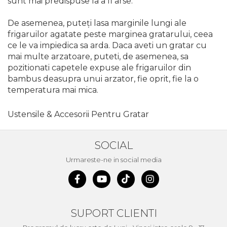
sunt mai predispuse la a fi arse.
Pompa transfer lichide
Pompa Aer
De asemenea, puteți lasa marginile lungi ale
frigaruilor agatate peste marginea gratarului, ceea
Cric Manual
ce le va impiedica sa arda. Daca aveti un gratar cu
Ulei Hidraulic
mai multe arzatoare, puteti, de asemenea, sa
pozitionati capetele expuse ale frigaruilor din
Troliu
bambus deasupra unui arzator, fie oprit, fie la o
Palan
temperatura mai mica.
Cheie & Adaptor
Dinamometric
Ustensile & Accesorii Pentru Gratar
Carucior Scule
Echipamente de Siguranta
SOCIAL
Auto
Urmareste-ne in social media
Stetoscop Auto
Tester Compresie Auto
Truse reparatii anvelope
SUPORT CLIENTI
Dispozitiv Aerisire &
Schimbare Lichid Frana