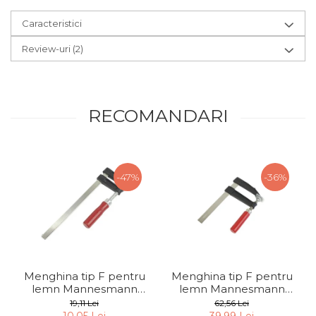
Caracteristici
Review-uri
(2)
RECOMANDARI
-47%
-36%
Menghina tip F pentru
Menghina tip F pentru
lemn Mannesmann
lemn Mannesmann
904-250, 50x250 mm
910-0500, 120x500 mm
19,11 Lei
62,56 Lei
10,05 Lei
39,99 Lei