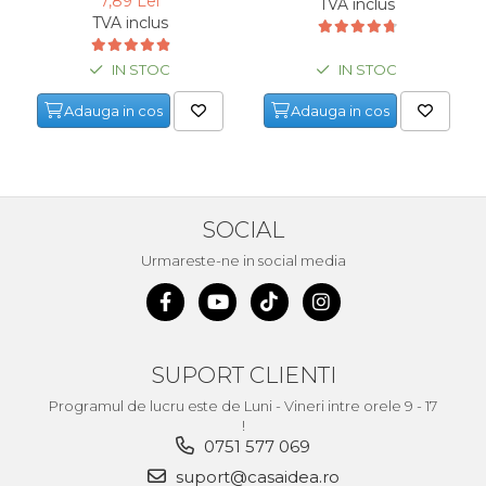
7,89 Lei
TVA inclus
TVA inclus
IN STOC
IN STOC
Adauga in cos
Adauga in cos
SOCIAL
Urmareste-ne in social media
SUPORT CLIENTI
Programul de lucru este de Luni - Vineri intre orele 9 - 17
!
0751 577 069
suport@casaidea.ro