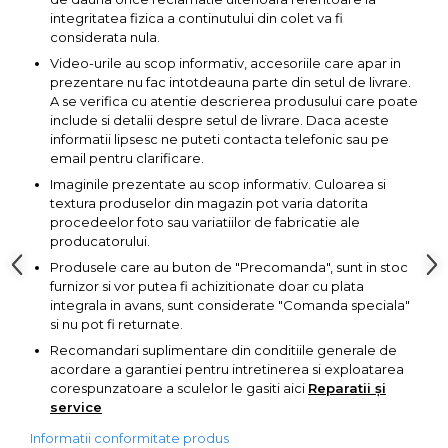
lemn
integritatea fizica a continutului din colet va fi
Suruburi si dibluri
considerata nula.
Aeroterme si Ventilatoare
Video-urile au scop informativ, accesoriile care apar in
Carlige de Ridicare
prezentare nu fac intotdeauna parte din setul de livrare.
A se verifica cu atentie descrierea produsului care poate
Bormasini & Masini de Gaurit
include si detalii despre setul de livrare. Daca aceste
Dispozitive de Taiat si
informatii lipsesc ne puteti contacta telefonic sau pe
Manipulat Sticla
email pentru clarificare.
Compresoare Auto
Imaginile prezentate au scop informativ. Culoarea si
textura produselor din magazin pot varia datorita
Masini de Ascutit Burghie
procedeelor foto sau variatiilor de fabricatie ale
producatorului.
Discuri Fierastrau Circular
Produsele care au buton de "Precomanda", sunt in stoc
furnizor si vor putea fi achizitionate doar cu plata
integrala in avans, sunt considerate "Comanda speciala"
Dispozitive de taiat polistiren
si nu pot fi returnate.
Recomandari suplimentare din conditiile generale de
Polizoare drepte & accesorii
acordare a garantiei pentru intretinerea si exploatarea
corespunzatoare a sculelor le gasiti aici
Reparatii și
service
Purificatoare de aer
Informatii conformitate produs