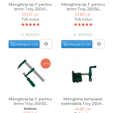
Menghina tip F pentru
Menghina tip F pentru
lemn Troy 25041,
lemn Troy 25036,
80x400 mm
120x800 mm
29,00 Lei
67,85 Lei
TVA inclus
TVA inclus
IN STOC
IN STOC
Adauga in cos
Adauga in cos
-39%
Menghina tip F pentru
Menghina tamplarie
lemn Troy 25030,
extensibila Troy 25049,
50x150 mm
70 mm, 3/4"
13,00 Lei
44,85 Lei