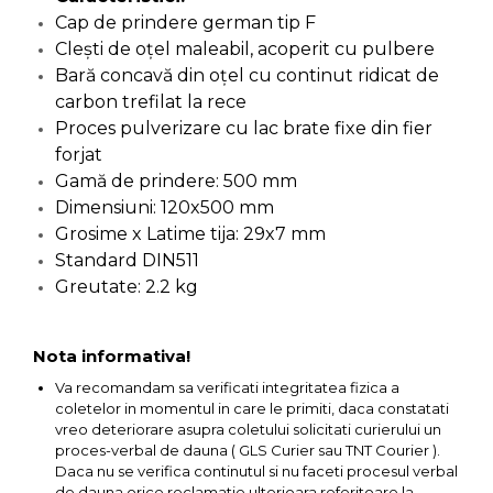
Ascutit Scule
Cap de prindere german tip F
Stetoscop Auto
Chei
Clești de oțel maleabil, acoperit cu pulbere
Aparate de masurat digitale &
Bară concavă din oțel cu continut ridicat de
Telemetru laser
Tester Compresie Auto
Scari
carbon trefilat la rece
Proces pulverizare cu lac brate fixe din fier
Pistoale & Capsatoare Electrice
Truse reparatii anvelope
Echipamente de Lucru &
forjat
pentru Cuie si Capse
Protectia Muncii
Gamă de prindere: 500 mm
Dispozitiv Aerisire & Schimbare
Dimensiuni: 120x500 mm
Aparat / dispozitiv ascutit lant
Lichid Frana
Multidetector
Grosime x Latime tija: 29x7 mm
drujba si accesorii
Standard DIN511
Chingi Auto & Coarde Elastice
Pistol Spuma Poliuretanica
Greutate: 2.2 kg
Masini de Ascutit Panza Circular
Intretinere & Cosmetica auto
Pistol Silicon (Tub de Silicon)
Accesorii & Echipamente
Nota informativa!
Spalatorie Auto
Scule pentru coloana de
Termometru Infrarosu
Va recomandam sa verificati integritatea fizica a
esapament
coletelor in momentul in care le primiti, daca constatati
Masina de taiat beton
vreo deteriorare asupra coletului solicitati curierului un
Menghina de banc – tamplarie
proces-verbal de dauna ( GLS Curier sau TNT Courier ).
si alte domenii
Daca nu se verifica continutul si nu faceti procesul verbal
Utilaje tamplarie / prelucrare
de dauna orice reclamatie ulterioara referitoare la