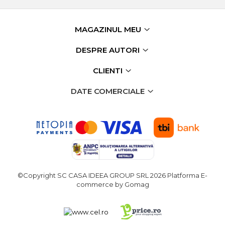
verticala / profesionala
Electropalan & Scripete
MAGAZINUL MEU
Electric
DESPRE AUTORI
Suport Bormasina
Priza & prelungitoare
CLIENTI
electrice
DATE COMERCIALE
Scule multifunctionale si
accesorii
Compresoare de Aer
Profesionale
Masini de Slefuit Alternative
si Orbitale
Aparate & Invertoare de
©Copyright SC CASA IDEEA GROUP SRL 2026
Platforma E-
Sudura
commerce by Gomag
Rindele Electrice
Generator Curent Electric
Masina debitat metal