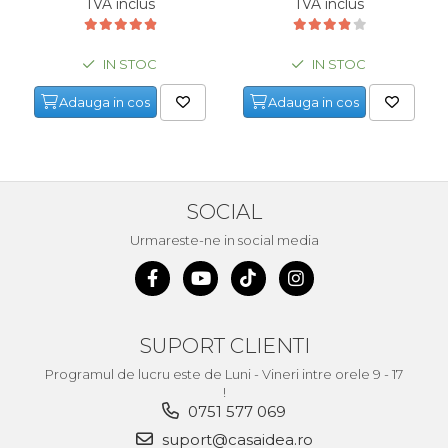
TVA inclus
TVA inclus
Demolatoare cu SDS-MAX / SDS-
Plus
Flex & Polizor Unghiular,
Suporti & Discuri
IN STOC
IN STOC
Pompe, Turbojet, Aparate &
Adauga in cos
Adauga in cos
Utilaje Spalat Auto
Masini de Frezat Verticale
Masini de Taiat / Frezat
Caneluri
SOCIAL
Masina de tuns oi
profesionala
Urmareste-ne in social media
Pistoale de Vopsit
Letcoane & Consumabile
Pistol de lipit si accesorii
SUPORT CLIENTI
Suflante cu Aer Cald
Programul de lucru este de Luni - Vineri intre orele 9 - 17
!
Pietre si polizoare de banc
0751 577 069
profesionale
suport@casaidea.ro
Masina de gaurit cu coloana