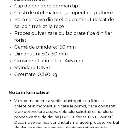
Cap de prindere german tip F
Capre & Suporti Auto
Clești de oțel maleabil, acoperit cu pulbere
Pat Mobil Auto
Bară concavă din oțel cu continut ridicat de
Cric Hidraulic
carbon trefilat la rece
Proces pulverizare cu lac brate fixe din fier
Set / trusa chei tubulare
forjat
Chei Tubulare
Gamă de prindere: 150 mm
Multimetru Digital
Dimensiuni: 50x150 mm
Grosime x Latime tija: 14x5 mm
Bara Tractare Auto
Standard DIN511
Canistre benzina
Greutate: 0,360 kg
(combustibil)
Presa Hidraulica Tinichigerie
Nota informativa!
Set Pentru Demontat Piulite
& Suruburi
Va recomandam sa verificati integritatea fizica a
coletelor in momentul in care le primiti, daca constatati
Extractor Rulmenti
vreo deteriorare asupra coletului solicitati curierului un
Presa Hidraulica Ondulare
proces-verbal de dauna ( GLS Curier sau TNT Courier ).
Cabluri
Daca nu se verifica continutul si nu faceti procesul verbal
de dauna orice reclamatie ulterioara referitoare la