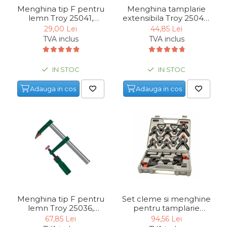
Menghina tip F pentru
Menghina tamplarie
Echipamente de Lucru &
lemn Troy 25041,
extensibila Troy 25049,
Protectia Muncii
80x400 mm
70 mm, 3/4"
29,00 Lei
44,85 Lei
Multidetector
TVA inclus
TVA inclus
Pistol Spuma Poliuretanica
Pistol Silicon (Tub de
IN STOC
IN STOC
Silicon)
Adauga in cos
Adauga in cos
Termometru Infrarosu
Menghina de banc –
tamplarie si alte domenii
Suruburi si dibluri
Carlige de Ridicare
Dispozitive de Taiat si
Manipulat Sticla
Menghina tip F pentru
Set cleme si menghine
Scule Electrice & Unelte
lemn Troy 25036,
pentru tamplarie
120x800 mm
Mannesmann 90317, 16
67,85 Lei
94,56 Lei
Ciocane Rotopercutoare &
piese