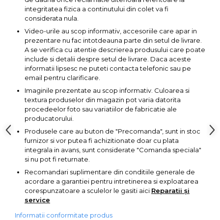
Pompa transfer lichide
integritatea fizica a continutului din colet va fi
considerata nula.
Pompa Aer
Video-urile au scop informativ, accesoriile care apar in
Cric Manual
prezentare nu fac intotdeauna parte din setul de livrare.
A se verifica cu atentie descrierea produsului care poate
Ulei Hidraulic
include si detalii despre setul de livrare. Daca aceste
Troliu
informatii lipsesc ne puteti contacta telefonic sau pe
email pentru clarificare.
Palan
Imaginile prezentate au scop informativ. Culoarea si
Cheie & Adaptor
textura produselor din magazin pot varia datorita
Dinamometric
procedeelor foto sau variatiilor de fabricatie ale
producatorului.
Carucior Scule
Produsele care au buton de "Precomanda", sunt in stoc
Echipamente de Siguranta
furnizor si vor putea fi achizitionate doar cu plata
Auto
integrala in avans, sunt considerate "Comanda speciala"
si nu pot fi returnate.
Stetoscop Auto
Recomandari suplimentare din conditiile generale de
Tester Compresie Auto
acordare a garantiei pentru intretinerea si exploatarea
corespunzatoare a sculelor le gasiti aici
Reparatii și
Truse reparatii anvelope
service
Dispozitiv Aerisire &
Informatii conformitate produs
Schimbare Lichid Frana