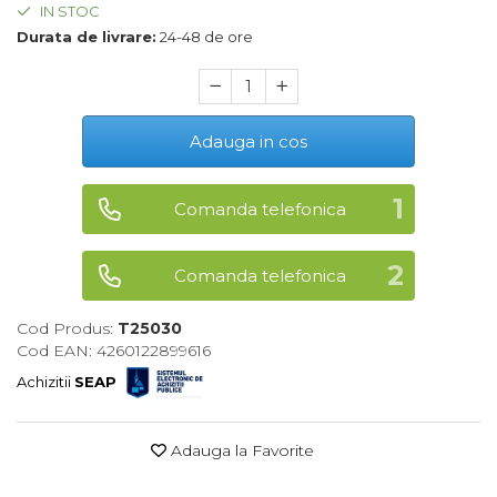
IN STOC
Maturi, Mopuri, Galeti &
Durata de livrare:
24-48 de ore
Accesorii
Jucarii
Microscoape
Adauga in cos
Cantare
Rafturi
Comanda telefonica
Baterii & Acumulatori
Comanda telefonica
Baterii AAA
Baterii AA
Cod Produs:
T25030
Cod EAN: 4260122899616
Corpuri de Iluminat
Achizitii
SEAP
Lanterne
Proiectoare
Adauga la Favorite
Iluminare Led