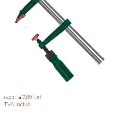
Articole Pentru Gradina
Accesorii Bucatarie
Cabluri Incalzitoare cu
Termostat
Sisteme de Supraveghere &
Alarme Casa
Accesorii Baie
Accesorii Telefoane
Casti Audio
Accesorii Laptop & PC
Aparate de Curatat cu
Ultrasunete
Cutii Depozitare
7,89 Lei
13,00 Lei
Chinga & Suport Mobila
TVA inclus
Organizatoare
imbracaminte si incaltaminte