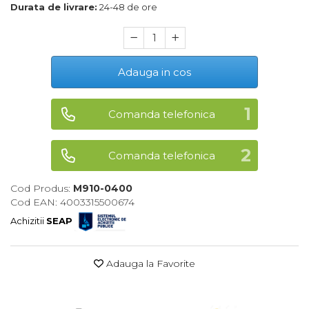
Durata de livrare:
24-48 de ore
Maturi, Mopuri, Galeti &
Accesorii
Jucarii
Adauga in cos
Microscoape
Cantare
Comanda telefonica
Rafturi
Baterii & Acumulatori
Comanda telefonica
Baterii AAA
Cod Produs:
M910-0400
Baterii AA
Cod EAN: 4003315500674
Achizitii
SEAP
Corpuri de Iluminat
Lanterne
Adauga la Favorite
Proiectoare
Iluminare Led