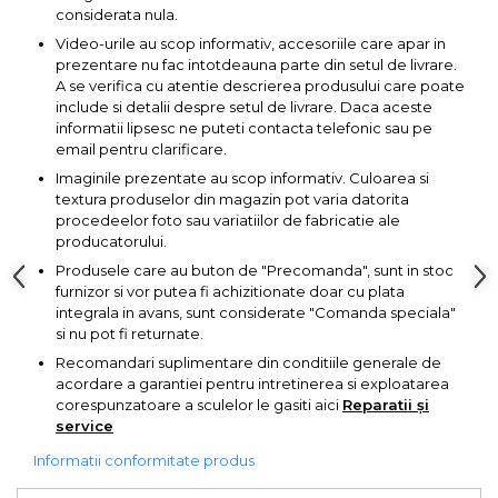
Pompa transfer lichide
considerata nula.
Video-urile au scop informativ, accesoriile care apar in
Pompa Aer
prezentare nu fac intotdeauna parte din setul de livrare.
Cric Manual
A se verifica cu atentie descrierea produsului care poate
include si detalii despre setul de livrare. Daca aceste
Ulei Hidraulic
informatii lipsesc ne puteti contacta telefonic sau pe
Troliu
email pentru clarificare.
Imaginile prezentate au scop informativ. Culoarea si
Palan
textura produselor din magazin pot varia datorita
Cheie & Adaptor
procedeelor foto sau variatiilor de fabricatie ale
Dinamometric
producatorului.
Produsele care au buton de "Precomanda", sunt in stoc
Carucior Scule
furnizor si vor putea fi achizitionate doar cu plata
Echipamente de Siguranta
integrala in avans, sunt considerate "Comanda speciala"
Auto
si nu pot fi returnate.
Recomandari suplimentare din conditiile generale de
Stetoscop Auto
acordare a garantiei pentru intretinerea si exploatarea
Tester Compresie Auto
corespunzatoare a sculelor le gasiti aici
Reparatii și
service
Truse reparatii anvelope
Informatii conformitate produs
Dispozitiv Aerisire &
Schimbare Lichid Frana