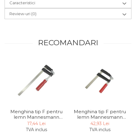
Caracteristici
Chingi Auto & Coarde
Elastice
Review-uri
(0)
Intretinere & Cosmetica
auto
Scule pentru coloana de
RECOMANDARI
esapament
Scule de Mana
Surubelnite
Scule Tamplarie
Accesorii Pentru Taiat,
Gaurit si Slefuit
Truse Scule
Menghina tip F pentru
Menghina tip F pentru
Baroase
lemn Mannesmann
lemn Mannesmann
904-300, 50x300 mm
910-0250, 120x250 mm
Set Biti
17,44 Lei
42,93 Lei
TVA inclus
TVA inclus
Adaptoare Pentru Biti