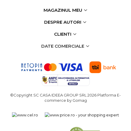
verticala / profesionala
MAGAZINUL MEU
Electropalan & Scripete
Electric
DESPRE AUTORI
Suport Bormasina
CLIENTI
Priza & prelungitoare
electrice
DATE COMERCIALE
Scule multifunctionale si
accesorii
Compresoare de Aer
Profesionale
Masini de Slefuit Alternative
si Orbitale
©Copyright SC CASA IDEEA GROUP SRL 2026
Platforma E-
Aparate & Invertoare de
commerce by Gomag
Sudura
Rindele Electrice
Generator Curent Electric
Masina debitat metal