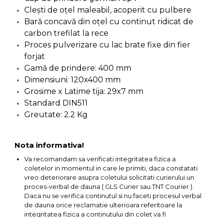
Clești de oțel maleabil, acoperit cu pulbere
Capre & Suporti Auto
Bară concavă din oțel cu continut ridicat de
Pat Mobil Auto
carbon trefilat la rece
Cric Hidraulic
Proces pulverizare cu lac brate fixe din fier
forjat
Set / trusa chei tubulare
Gamă de prindere: 400 mm
Chei Tubulare
Dimensiuni: 120x400 mm
Multimetru Digital
Grosime x Latime tija: 29x7 mm
Standard DIN511
Bara Tractare Auto
Greutate: 2.2 Kg
Canistre benzina
(combustibil)
Presa Hidraulica Tinichigerie
Nota informativa!
Set Pentru Demontat Piulite
Va recomandam sa verificati integritatea fizica a
& Suruburi
coletelor in momentul in care le primiti, daca constatati
vreo deteriorare asupra coletului solicitati curierului un
Extractor Rulmenti
proces-verbal de dauna ( GLS Curier sau TNT Courier ).
Daca nu se verifica continutul si nu faceti procesul verbal
Presa Hidraulica Ondulare
de dauna orice reclamatie ulterioara referitoare la
Cabluri
integritatea fizica a continutului din colet va fi