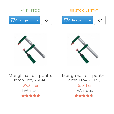
IN STOC
STOC LIMITAT
Adauga in cos
Adauga in cos
Menghina tip F pentru
Menghina tip F pentru
lemn Troy 25040,
lemn Troy 25031,
80x300 mm
50x250 mm
27,21 Lei
16,23 Lei
TVA inclus
TVA inclus