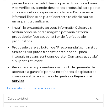
prezentare nu fac intotdeauna parte din setul de livrare.
A se verifica cu atentie descrierea produsului care poate
include si detalii despre setul de livrare. Daca aceste
informatii lipsesc ne puteti contacta telefonic sau pe
email pentru clarificare.
Imaginile prezentate au scop informativ. Culoarea si
textura produselor din magazin pot varia datorita
procedeelor foto sau variatiilor de fabricatie ale
producatorului.
Produsele care au buton de "Precomanda", sunt in stoc
furnizor si vor putea fi achizitionate doar cu plata
integrala in avans, sunt considerate "Comanda speciala"
si nu pot fi returnate.
Recomandari suplimentare din conditiile generale de
acordare a garantiei pentru intretinerea si exploatarea
corespunzatoare a sculelor le gasiti aici
Reparatii și
service
Informatii conformitate produs
Caracteristici
Review-uri
(4)