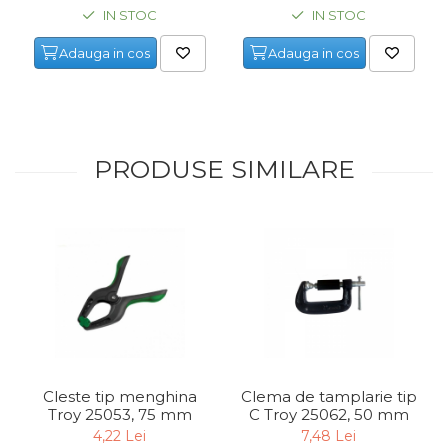
IN STOC
IN STOC
Adauga in cos
Adauga in cos
PRODUSE SIMILARE
Cleste tip menghina
Clema de tamplarie tip
Troy 25053, 75 mm
C Troy 25062, 50 mm
4,22 Lei
7,48 Lei