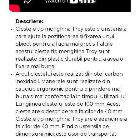
Ascutit Scule
Stetoscop Auto
Chei
Aparate de masurat digitale &
Descriere:
Telemetru laser
Tester Compresie Auto
Scari
Clestele tip menghina Troy este o unstensila
care ajuta la pozitionarea si fixarea unui
Pistoale & Capsatoare Electrice
Truse reparatii anvelope
Echipamente de Lucru &
obiect pentru a lucra mai precis. Falcile
pentru Cuie si Capse
Protectia Muncii
acestui cleste tip menghina Troy sunt
Dispozitiv Aerisire & Schimbare
realizate din plastic durabil pentru a avea o
Aparat / dispozitiv ascutit lant
Lichid Frana
Multidetector
fixare mai buna.
drujba si accesorii
Arcul clestelui este realizat din otel carbon
Chingi Auto & Coarde Elastice
Pistol Spuma Poliuretanica
inoxidabil. Manerele sunt realizate din
Masini de Ascutit Panza Circular
cauciuc ergonomic pentru o prindere mai
Intretinere & Cosmetica auto
Pistol Silicon (Tub de Silicon)
buna si mai confortabila in timpul utilizari lui.
Accesorii & Echipamente
Lungimea clestelui este de 100 mm. Acest
Spalatorie Auto
Scule pentru coloana de
Termometru Infrarosu
cleste are o deschidere a falcilor de 40 mm.
esapament
Clestele tip menghina Troy are o adancime a
Masina de taiat beton
Menghina de banc – tamplarie
falcilor de 40 mm. Fiind o ustensila de
si alte domenii
dimensiuni mici, este usor de transportat.
Utilaje tamplarie / prelucrare