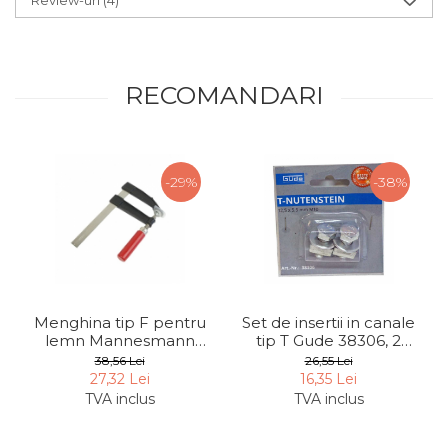
RECOMANDARI
-29%
-38%
Menghina tip F pentru
Set de insertii in canale
lemn Mannesmann
tip T Gude 38306, 2
910-0200, 120x200 mm
bucati
38,56 Lei
26,55 Lei
27,32 Lei
16,35 Lei
TVA inclus
TVA inclus