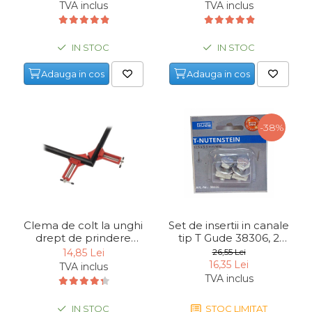
TVA inclus
TVA inclus
IN STOC
IN STOC
Adauga in cos
Adauga in cos
-38%
Clema de colt la unghi
Set de insertii in canale
drept de prindere
tip T Gude 38306, 2
Mannesmann 900, 75
bucati
14,85 Lei
26,55 Lei
mm
16,35 Lei
TVA inclus
TVA inclus
IN STOC
STOC LIMITAT