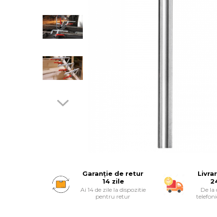
Suruburi
Banda Izolatoare
Banda Teflon
Articole Pentru Casa
Articole Pentru Gradina
Accesorii Bucatarie
Garanție de retur
Livra
Cabluri Incalzitoare cu
14 zile
2
Termostat
Ai 14 de zile la dispozitie
De la
pentru retur
telefon
Sisteme de Supraveghere &