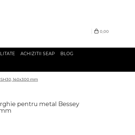
0,00
LITATE
ACHIZITII SEAP
BLOG
SGSH30, 140x300 mm
arghie pentru metal Bessey
0 mm