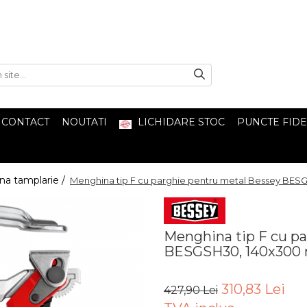
CONTACT
NOUTATI
LICHIDARE STOC
PUNCTE FIDE
a tamplarie /
Menghina tip F cu parghie pentru metal Bessey BE
Menghina tip F cu p
BESGSH30, 140x30
310,83 Lei
427,90 Lei