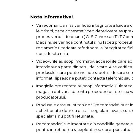
Nota informativa!
Tester de Tensiune
Va recomandam sa verificati integritatea fizica a 
le primiti, daca constatati vreo deteriorare asupra co
Decalimetru Pneumatic si
proces-verbal de dauna ( GLS Curier sau TNT Courie
Manual
Daca nu se verifica continutul si nu faceti procesu
reclamatie ulterioara referitoare la integritatea fizi
considerata nula.
Manometru
Video-urile au scop informativ, accesoriile care ap
intotdeauna parte din setul de livrare. A se verific
Antifurt Bicicleta
produsului care poate include si detalii despre set
informatii lipsesc ne puteti contacta telefonic sau 
Imaginile prezentate au scop informativ. Culoarea 
Densimetru
magazin pot varia datorita procedeelor foto sau var
producatorului.
Accesorii Auto
Produsele care au buton de "Precomanda", sunt in s
achizitionate doar cu plata integrala in avans, su
speciala" si nu pot fi returnate.
Tester Baterie Auto
Recomandari suplimentare din conditiile generale
pentru intretinerea si exploatarea corespunzatoare 
Presa Arc