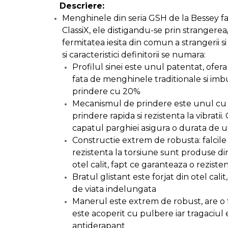
incaltaminte
Descriere:
Menghinele din seria GSH de la Bessey f
Maturi, Mopuri, Galeti &
ClassiX, ele distigandu-se prin strangerea/
Accesorii
fermitatea iesita din comun a strangerii si r
si caracteristici definitorii se numara:
Jucarii
Profilul sinei este unul patentat, ofera
fata de menghinele traditionale si imb
prindere cu 20%
Microscoape
Mecanismul de prindere este unul cu cl
prindere rapida si rezistenta la vibratii.
Cantare
capatul parghiei asigura o durata de u
Constructie extrem de robusta: falcile 
Rafturi
rezistenta la torsiune sunt produse di
otel calit, fapt ce garanteaza o rezist
Baterii & Acumulatori
Bratul glistant este forjat din otel cal
de viata indelungata
Manerul este extrem de robust, are o
este acoperit cu pulbere iar tragaciul 
Baterii AAA
antiderapant