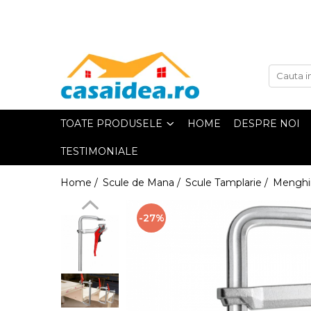
Toate Produsele
Adezivi
TOATE PRODUSELE
HOME
DESPRE NOI
TESTIMONIALE
Adeziv Instant & Super Glue
Home /
Scule de Mana /
Scule Tamplarie /
Menghin
Adeziv Bicomponent & Epoxidic
-27%
Banda Adeziva
Pasta de Lipit Universala
Blocator & Solutie Blocare