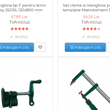
ghina tip F pentru lemn
Set cleme si menghine p
roy 25036, 120x800 mm
tamplarie Mannesmann 9
16 piese
67,85 Lei
94,56 Lei
TVA inclus
TVA inclus
IN STOC
IN STOC
Adauga in cos
Adauga in cos