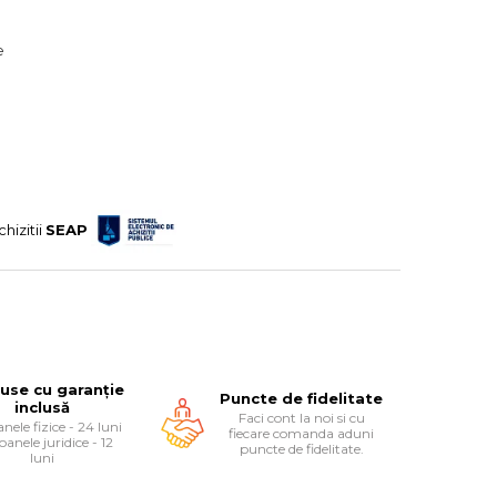
e
chizitii
SEAP
use cu garanție
Puncte de fidelitate
inclusă
Faci cont la noi si cu
nele fizice - 24 luni
fiecare comanda aduni
oanele juridice - 12
puncte de fidelitate.
luni