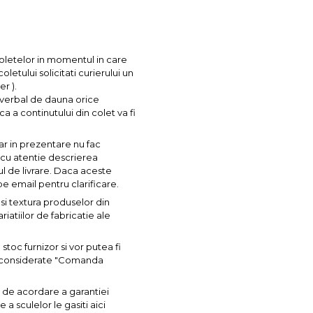
coletelor in momentul in care
letului solicitati curierului un
r ).
l verbal de dauna orice
ca a continutului din colet va fi
ar in prezentare nu fac
a cu atentie descrierea
ul de livrare. Daca aceste
pe email pentru clarificare.
si textura produselor din
iatiilor de fabricatie ale
toc furnizor si vor putea fi
nt considerate "Comanda
 de acordare a garantiei
a sculelor le gasiti aici