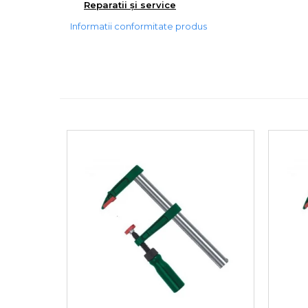
Reparatii și service
Informatii conformitate produs
Cheie Roti
Cheie Bujii
Cheie Filtru Ulei
Capre & Suporti Auto
Pat Mobil Auto
Cric Hidraulic
Set / trusa chei tubulare
Chei Tubulare