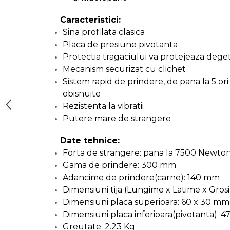
Caracteristici:
Baterii AA
Sina profilata clasica
Placa de presiune pivotanta
Corpuri de Iluminat
Protectia tragaciului va protejeaza dege
Mecanism securizat cu clichet
Sistem rapid de prindere, de pana la 5 or
obisnuite
Lanterne
Rezistenta la vibratii
Putere mare de strangere
Proiectoare
Date tehnice:
Iluminare Led
Forta de strangere: pana la 7500 Newtoni
Gama de prindere: 300 mm
Adancime de prindere(carne): 140 mm
Lampi
Dimensiuni tija (Lungime x Latime x Gros
Dimensiuni placa superioara: 60 x 30 mm
Echipamente Pentru Service-uri
Auto
Dimensiuni placa inferioara(pivotanta): 4
Greutate: 2.23 Kg