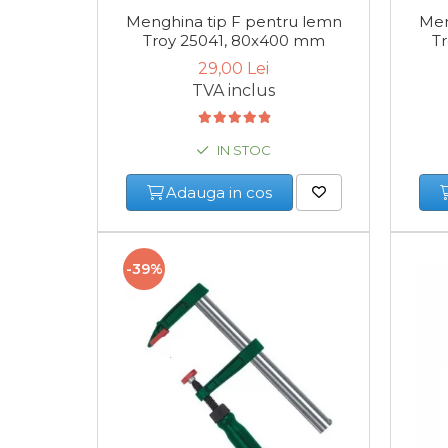
Multimetru Digital
Menghina tip F pentru lemn
Men
Troy 25041, 80x400 mm
T
Bara Tractare Auto
29,00 Lei
TVA inclus
Canistre benzina (combustibil)
IN STOC
Presa Hidraulica Tinichigerie
Adauga in cos
Set Pentru Demontat Piulite &
Suruburi
-39%
Extractor Rulmenti
Presa Hidraulica Ondulare
Cabluri
Pompa transfer lichide