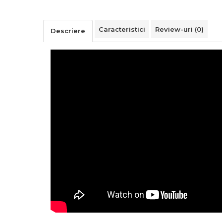
Alarme Casa
Accesorii Baie
Caracteristici
Review-uri
(0)
Descriere
Accesorii Telefoane
Casti Audio
Accesorii Laptop & PC
Aparate de Curatat cu
Ultrasunete
Cutii Depozitare
Chinga & Suport Mobila
Organizatoare imbracaminte si