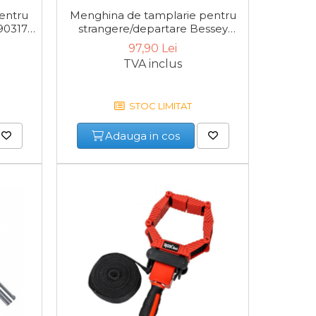
entru
Menghina de tamplarie pentru
Set
0317,
strangere/departare Bessey
s
EZM30-6, 60x300 mm
Manne
97,90 Lei
1
TVA inclus
STOC LIMITAT
Adauga in cos