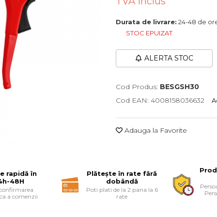
TVA inclus
Durata de livrare:
24-48 de or
STOC EPUIZAT
ALERTA STOC
Cod Produs:
BESGSH30
Cod EAN: 4008158036632
A
Adauga la Favorite
Prod
re rapidă în
Plătește în rate fără
4h-48H
dobândă
Persoa
 confirmarea
Poti plati de la 2 pana la 6
Pers
ica a comenzii
rate