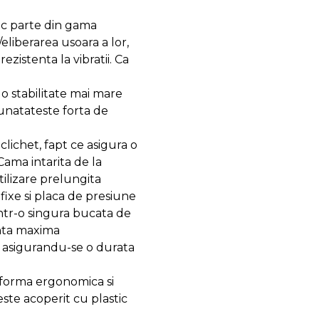
ac parte din gama
eliberarea usoara a lor,
ezistenta la vibratii. Ca
 o stabilitate mai mare
unatateste forta de
ichet, fapt ce asigura o
 Cama intarita de la
tilizare prelungita
fixe si placa de presiune
ntr-o singura bucata de
enta maxima
it, asigurandu-se o durata
 forma ergonomica si
este acoperit cu plastic