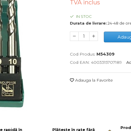
TVA inclus
IN STOC
Durata de livrare:
24-48 de or
Adaug
Cod Produs:
M54309
Cod EAN: 4003315707189
Ac
Adauga la Favorite
Prod
re rapidă în
Plătește în rate fără