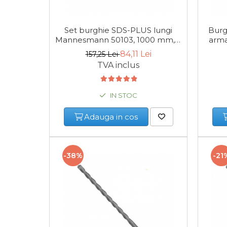
Cheie & Adaptor
Dinamometric
Carucior Scule
Set burghie SDS-PLUS lungi
Burg
Mannesmann 50103, 1000 mm, 3
arma
Echipamente de Siguranta
piese
Auto
84,11 Lei
157,25 Lei
TVA inclus
Stetoscop Auto
Tester Compresie Auto
IN STOC
Truse reparatii anvelope
Dispozitiv Aerisire &
Adauga in cos
Schimbare Lichid Frana
Chingi Auto & Coarde
Elastice
-38%
-21
Intretinere & Cosmetica
auto
Scule pentru coloana de
esapament