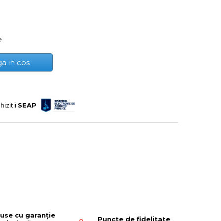
e
a in cos
hizitii
SEAP
use cu garanție
Puncte de fidelitate