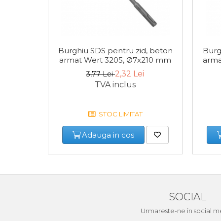
Scule de Mana
Surubelnite
Burghiu SDS pentru zid, beton
Burg
Scule Tamplarie
armat Wert 3205, Ø7x210 mm
arma
Accesorii Pentru Taiat,
2,32 Lei
3,77 Lei
Gaurit si Slefuit
TVA inclus
Truse Scule
Baroase
STOC LIMITAT
Set Biti
Adauga in cos
Adaptoare Pentru Biti
Indoit Tevi
Ciocane Profesionale
Pile Metalice
SOCIAL
Clesti
Urmareste-ne in social m