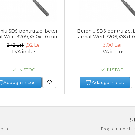
hiu SDS pentru zid, beton
Burghiu SDS pentru zid, 
t Wert 3209, Ø10x110 mm
armat Wert 3206, Ø8x1
1,92 Lei
3,00 Lei
2,42 Lei
TVA inclus
TVA inclus
IN STOC
IN STOC
Adauga in cos
Adauga in cos
S
edia
Programul de lucru 