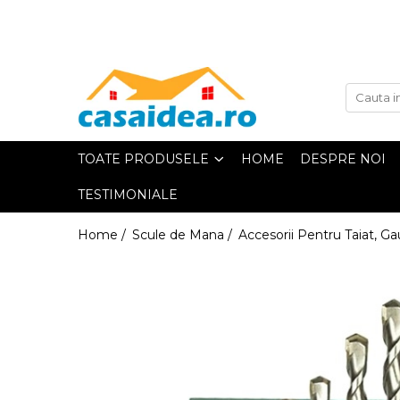
Toate Produsele
Adezivi
TOATE PRODUSELE
HOME
DESPRE NOI
Adeziv Instant & Super Glue
TESTIMONIALE
Adeziv Bicomponent &
Epoxidic
Home /
Scule de Mana /
Accesorii Pentru Taiat, Gaur
Banda Adeziva
Pasta de Lipit Universala
Blocator & Solutie Blocare
Suruburi
Banda Izolatoare
Banda Teflon