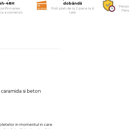
4h-48H
dobândă
Persoa
 confirmarea
Poti plati de la 2 pana la 6
Pers
ica a comenzii
rate
, caramida si beton
coletelor in momentul in care