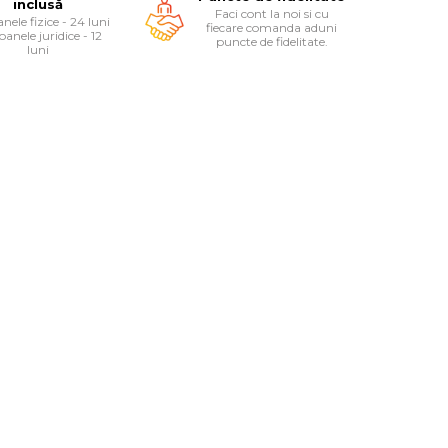
inclusă
Faci cont la noi si cu
nele fizice - 24 luni
fiecare comanda aduni
oanele juridice - 12
puncte de fidelitate.
luni