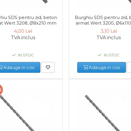
hiu SDS pentru zid, beton
Burghiu SDS pentru zid, 
t Wert 3208, Ø8x210 mm
armat Wert 3200, Ø6x1
4,00 Lei
3,10 Lei
TVA inclus
TVA inclus
IN STOC
IN STOC
Adauga in cos
Adauga in cos
%