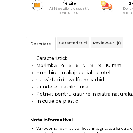
14 zile
2
Cutii Depozitare
Ai 14 de zile la dispozitie
De la
Chinga & Suport Mobila
pentru retur
telefon
Organizatoare
imbracaminte si incaltaminte
Maturi, Mopuri, Galeti &
Caracteristici
Review-uri
(1)
Accesorii
Descriere
Jucarii
Caracteristici:
Microscoape
Mărimi: 3 - 4 – 5 - 6 – 7 - 8 – 9 - 10 mm
Cantare
Burghiu din aliaj special de oțel
Cu vârfuri de wolfram carbid
Rafturi
Prindere: tija cilindrica
Potrivit pentru gaurire in piatra naturala
Baterii & Acumulatori
În cutie de plastic
Nota informativa!
Baterii AAA
Va recomandam sa verificati integritatea fizica a 
Baterii AA