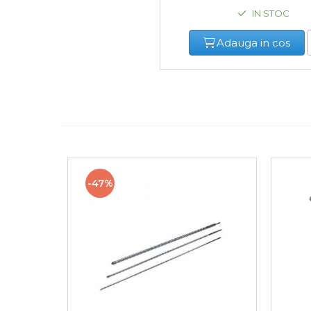
Bara Tractare Auto
IN STOC
Canistre benzina
Adauga in cos
(combustibil)
Presa Hidraulica Tinichigerie
Set Pentru Demontat Piulite
& Suruburi
Extractor Rulmenti
Presa Hidraulica Ondulare
Cabluri
Pompa transfer lichide
-47%
Pompa Aer
Cric Manual
Ulei Hidraulic
Troliu
Palan