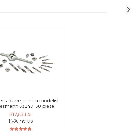
zi si filiere pentru modelist
smann 53240, 30 piese
317,63 Lei
TVA inclus