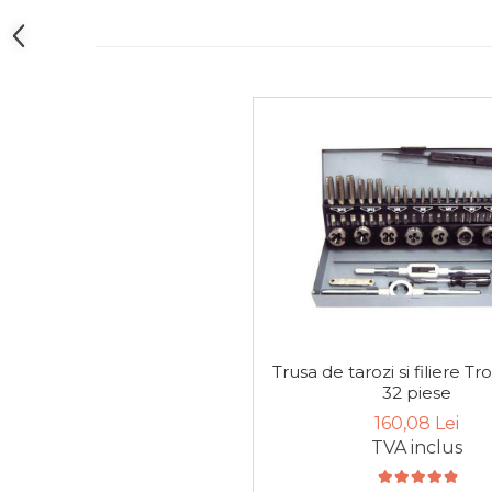
Manometru
Antifurt Bicicleta
Densimetru
Accesorii Auto
Tester Baterie Auto
Presa Arc
Cheie Roti
Cheie Bujii
Cheie Filtru Ulei
Capre & Suporti Auto
Pat Mobil Auto
Trusa de tarozi si filiere T
Cric Hidraulic
32 piese
Set / trusa chei tubulare
160,08 Lei
Chei Tubulare
TVA inclus
Multimetru Digital