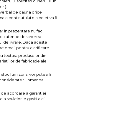
letului solicitati curierului un
r ).
l verbal de dauna orice
ca a continutului din colet va fi
ar in prezentare nu fac
a cu atentie descrierea
ul de livrare. Daca aceste
pe email pentru clarificare.
si textura produselor din
iatiilor de fabricatie ale
toc furnizor si vor putea fi
nt considerate "Comanda
 de acordare a garantiei
a sculelor le gasiti aici