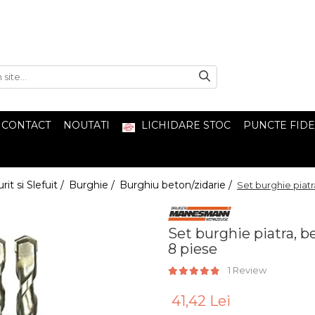
CONTACT
NOUTATI
LICHIDARE STOC
PUNCTE FIDE
it si Slefuit /
Burghie /
Burghiu beton/zidarie /
Set burghie pia
Set burghie piatra,
8 piese
1 Review
41,42 Lei