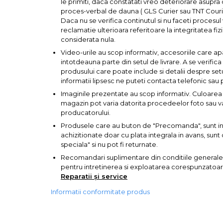
le primiti, daca constatati vreo deteriorare asupra co
proces-verbal de dauna ( GLS Curier sau TNT Courie
Corpuri de Iluminat
Daca nu se verifica continutul si nu faceti procesu
reclamatie ulterioara referitoare la integritatea fizi
considerata nula.
Video-urile au scop informativ, accesoriile care ap
Lanterne
intotdeauna parte din setul de livrare. A se verific
produsului care poate include si detalii despre set
Proiectoare
informatii lipsesc ne puteti contacta telefonic sau 
Iluminare Led
Imaginile prezentate au scop informativ. Culoarea 
magazin pot varia datorita procedeelor foto sau var
Lampi
producatorului.
Produsele care au buton de "Precomanda", sunt in s
Echipamente Pentru Service-uri
achizitionate doar cu plata integrala in avans, su
Auto
speciala" si nu pot fi returnate.
Recomandari suplimentare din conditiile generale
pentru intretinerea si exploatarea corespunzatoare 
Reparatii și service
Tester de Tensiune
Informatii conformitate produs
Decalimetru Pneumatic si
Manual