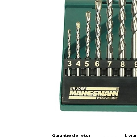
Articole Pentru Casa
Articole Pentru Gradina
Accesorii Bucatarie
Cabluri Incalzitoare cu
Termostat
Sisteme de Supraveghere &
Alarme Casa
Accesorii Baie
Accesorii Telefoane
Casti Audio
Accesorii Laptop & PC
Aparate de Curatat cu
Ultrasunete
Garanție de retur
Livra