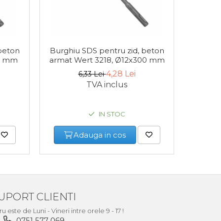
beton
Burghiu SDS pentru zid, beton
Burghi
10 mm
armat Wert 3218, Ø12x300 mm
armat 
4,28 Lei
6,33 Lei
TVA inclus
IN STOC
Adauga in cos
UPORT CLIENTI
este de Luni - Vineri intre orele 9 - 17 !
0751 577 069