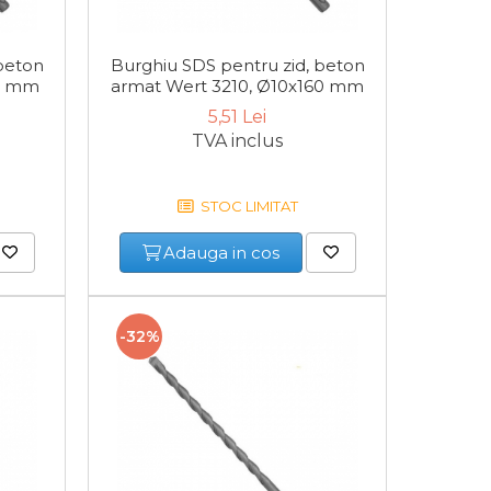
beton
Burghiu SDS pentru zid, beton
Burghi
10 mm
armat Wert 3210, Ø10x160 mm
armat
5,51 Lei
TVA inclus
STOC LIMITAT
Adauga in cos
-32%
-27%