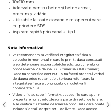
10x110 mm
Capre & Suporti Auto
Adecvate pentru beton şi beton armat,
precum şi zidărie
Pat Mobil Auto
Utilizabile la toate ciocanele rotopercutoare
Cric Hidraulic
cu prindere SDS
Set / trusa chei tubulare
Aspirare rapidă prin canalul tip L
Chei Tubulare
Multimetru Digital
Nota informativa!
Bara Tractare Auto
Va recomandam sa verificati integritatea fizica a
coletelor in momentul in care le primiti, daca constatati
Canistre benzina
vreo deteriorare asupra coletului solicitati curierului un
(combustibil)
proces-verbal de dauna ( GLS Curier sau TNT Courier ).
Presa Hidraulica Tinichigerie
Daca nu se verifica continutul si nu faceti procesul verbal
de dauna orice reclamatie ulterioara referitoare la
Set Pentru Demontat Piulite
integritatea fizica a continutului din colet va fi
& Suruburi
considerata nula.
Extractor Rulmenti
Video-urile au scop informativ, accesoriile care apar in
prezentare nu fac intotdeauna parte din setul de livrare.
Presa Hidraulica Ondulare
A se verifica cu atentie descrierea produsului care poate
Cabluri
include si detalii despre setul de livrare. Daca aceste