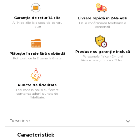
Lampi
Garanție de retur 14 zile
Livrare rapidă în 24h-48H
Echipamente Pentru Service-uri
Ai 14 de zile la dispozitie pentru
De la confirmarea telefonica a
Auto
retur
comenzii
Tester de Tensiune
Decalimetru Pneumatic si
Manual
Produse cu garanție inclusă
Plătește în rate fără dobândă
Persoanele fizice - 24 luni
Poti plati de la 2 pana la 6 rate
Persoanele juridice - 12 luni
Manometru
Antifurt Bicicleta
Densimetru
Puncte de fidelitate
Accesorii Auto
Faci cont la noi si cu fiecare
comanda aduni puncte de
fidelitate.
Tester Baterie Auto
Presa Arc
Cheie Roti
Descriere
Cheie Bujii
Caracteristici:
Cheie Filtru Ulei