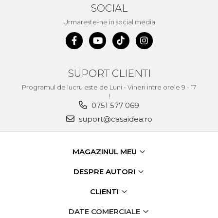
SOCIAL
Echipamente de Lucru &
Protectia Muncii
Urmareste-ne in social media
Multidetector
Pistol Spuma Poliuretanica
Pistol Silicon (Tub de
SUPORT CLIENTI
Silicon)
Programul de lucru este de Luni - Vineri intre orele 9 - 17
Termometru Infrarosu
!
Menghina de banc –
0751 577 069
tamplarie si alte domenii
suport@casaidea.ro
Suruburi si dibluri
Carlige de Ridicare
MAGAZINUL MEU
Dispozitive de Taiat si
Manipulat Sticla
DESPRE AUTORI
CLIENTI
Scule Electrice & Unelte
Ciocane Rotopercutoare &
DATE COMERCIALE