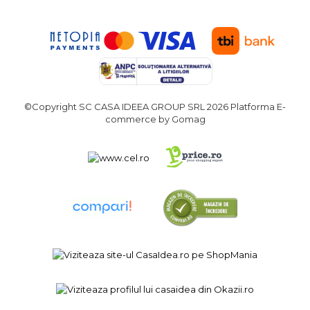
Demolatoare cu SDS-MAX / SDS-
Plus
Flex & Polizor Unghiular,
Suporti & Discuri
Pompe, Turbojet, Aparate &
Utilaje Spalat Auto
Masini de Frezat Verticale
©Copyright SC CASA IDEEA GROUP SRL 2026
Platforma E-
Masini de Taiat / Frezat
commerce by Gomag
Caneluri
Masina de tuns oi
profesionala
Pistoale de Vopsit
Letcoane & Consumabile
Pistol de lipit si accesorii
Suflante cu Aer Cald
Pietre si polizoare de banc
profesionale
Masina de gaurit cu coloana