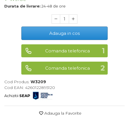
Durata de livrare:
24-48 de ore
Maturi, Mopuri, Galeti &
Accesorii
Jucarii
Microscoape
Adauga in cos
Cantare
Rafturi
Comanda telefonica
Baterii & Acumulatori
Comanda telefonica
Baterii AAA
Baterii AA
Cod Produs:
W3209
Cod EAN: 4260122895120
Achizitii
SEAP
Corpuri de Iluminat
Lanterne
Adauga la Favorite
Proiectoare
Iluminare Led