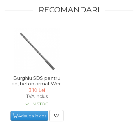
RECOMANDARI
Chingi Auto & Coarde
Elastice
Intretinere & Cosmetica
auto
Scule pentru coloana de
esapament
Scule de Mana
Surubelnite
Burghiu SDS pentru
Scule Tamplarie
zid, beton armat Wert
3200, Ø6x110 mm
Accesorii Pentru Taiat,
3,10 Lei
Gaurit si Slefuit
TVA inclus
IN STOC
Truse Scule
Baroase
Adauga in cos
Set Biti
Adaptoare Pentru Biti