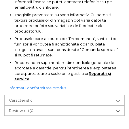
informatii lipsesc ne puteti contacta telefonic sau pe
Pompa transfer lichide
email pentru clarificare.
Pompa Aer
Imaginile prezentate au scop informativ. Culoarea si
textura produselor din magazin pot varia datorita
Cric Manual
procedeelor foto sau variatiilor de fabricatie ale
Ulei Hidraulic
producatorului.
Troliu
Produsele care au buton de "Precomanda", sunt in stoc
furnizor si vor putea fi achizitionate doar cu plata
Palan
integrala in avans, sunt considerate "Comanda speciala"
si nu pot fi returnate.
Cheie & Adaptor
Dinamometric
Recomandari suplimentare din conditiile generale de
acordare a garantiei pentru intretinerea si exploatarea
Carucior Scule
corespunzatoare a sculelor le gasiti aici
Reparatii și
service
Echipamente de Siguranta
Auto
Informatii conformitate produs
Stetoscop Auto
Caracteristici
Tester Compresie Auto
Review-uri
(0)
Truse reparatii anvelope
Dispozitiv Aerisire &
Schimbare Lichid Frana