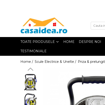
Toate Produsele
Adezivi
TOATE PRODUSELE
HOME
DESPRE NOI
TESTIMONIALE
Adeziv Instant & Super Glue
Home /
Scule Electrice & Unelte /
Priza & prelungit
Adeziv Bicomponent & Epoxidic
Banda Adeziva
Pasta de Lipit Universala
Blocator & Solutie Blocare