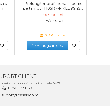
sa si
Prelungitor profesional electric
Prelung
0 m
pe tambur H05RR-F KEL 99454,
pe tam
30 m
969,00 Lei
TVA inclus
STOC LIMITAT
Adauga in cos
UPORT CLIENTI
este de Luni - Vineri intre orele 9 - 17 !
0751 577 069
suport@casaidea.ro