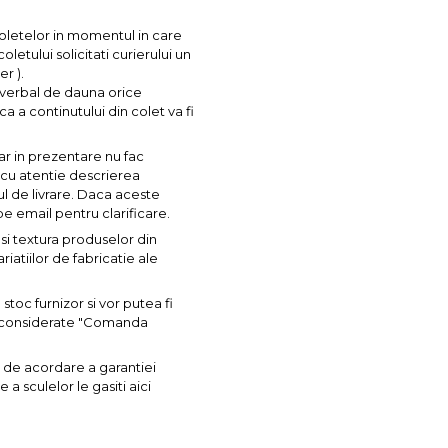
coletelor in momentul in care
letului solicitati curierului un
r ).
l verbal de dauna orice
ca a continutului din colet va fi
ar in prezentare nu fac
a cu atentie descrierea
ul de livrare. Daca aceste
pe email pentru clarificare.
si textura produselor din
iatiilor de fabricatie ale
toc furnizor si vor putea fi
nt considerate "Comanda
 de acordare a garantiei
a sculelor le gasiti aici