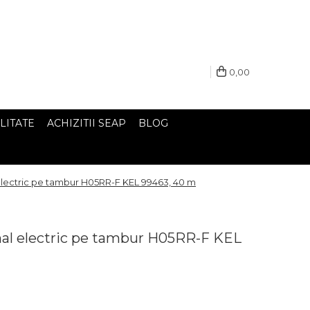
0,00
LITATE
ACHIZITII SEAP
BLOG
 electric pe tambur H05RR-F KEL 99463, 40 m
nal electric pe tambur H05RR-F KEL