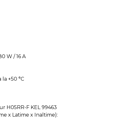
80 W / 16 A
 la +50 °C
mbur H05RR-F KEL 99463
e x Latime x Inaltime):