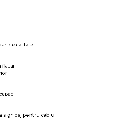
ran de calitate
 flacari
rior
 capac
a si ghidaj pentru cablu