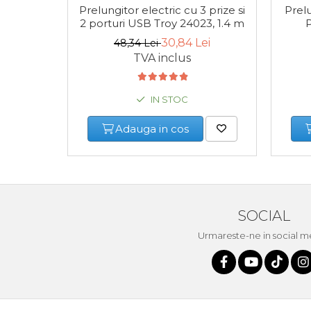
Multimetru Digital
Prelungitor electric cu 3 prize si
Prel
2 porturi USB Troy 24023, 1.4 m
30,84 Lei
Bara Tractare Auto
48,34 Lei
TVA inclus
Canistre benzina (combustibil)
IN STOC
Presa Hidraulica Tinichigerie
Adauga in cos
Set Pentru Demontat Piulite &
Suruburi
Extractor Rulmenti
SOCIAL
Presa Hidraulica Ondulare
Urmareste-ne in social m
Cabluri
Pompa transfer lichide