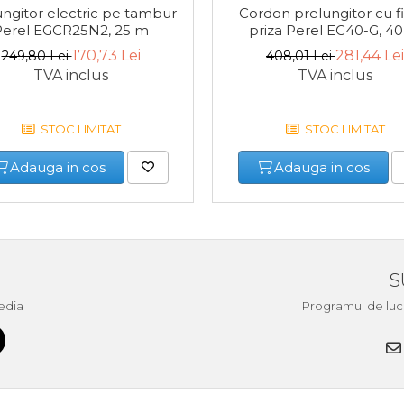
ungitor electric pe tambur
Cordon prelungitor cu fi
Perel EGCR25N2, 25 m
priza Perel EC40-G, 4
170,73 Lei
281,44 Lei
249,80 Lei
408,01 Lei
TVA inclus
TVA inclus
STOC LIMITAT
STOC LIMITAT
Adauga in cos
Adauga in cos
S
edia
Programul de lucru 