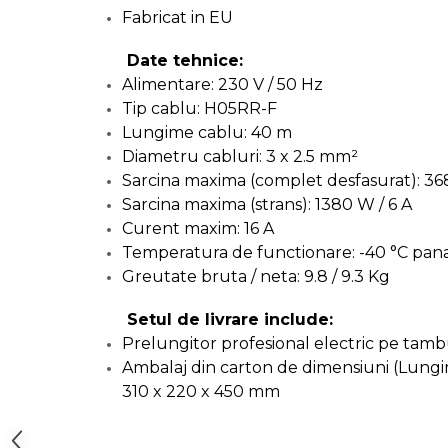
incaltaminte
Fabricat in EU
Maturi, Mopuri, Galeti &
Date tehnice:
Accesorii
Alimentare: 230 V / 50 Hz
Tip cablu: H05RR-F
Jucarii
Lungime cablu: 40 m
Diametru cabluri: 3 x 2.5 mm²
Microscoape
Sarcina maxima (complet desfasurat): 36
Sarcina maxima (strans): 1380 W / 6 A
Curent maxim: 16 A
Cantare
Temperatura de functionare: -40 °C pana
Greutate bruta / neta: 9.8 / 9.3 Kg
Rafturi
Setul de livrare include:
Baterii & Acumulatori
Prelungitor profesional electric pe ta
Ambalaj din carton de dimensiuni (Lungim
310 x 220 x 450 mm
Baterii AAA