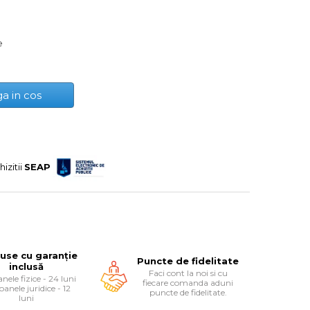
e
a in cos
hizitii
SEAP
use cu garanție
Puncte de fidelitate
inclusă
Faci cont la noi si cu
nele fizice - 24 luni
fiecare comanda aduni
oanele juridice - 12
puncte de fidelitate.
luni