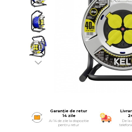
Suruburi
Banda Izolatoare
Banda Teflon
Articole Pentru Casa
Articole Pentru Gradina
Accesorii Bucatarie
Cabluri Incalzitoare cu
Garanție de retur
Livra
Termostat
14 zile
2
Ai 14 de zile la dispozitie
De la
pentru retur
telefon
Sisteme de Supraveghere &