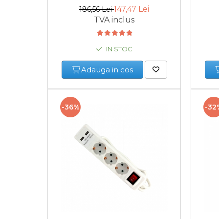
147,47 Lei
186,56 Lei
TVA inclus
Cheie Roti
IN STOC
Cheie Bujii
Adauga in cos
Cheie Filtru Ulei
Capre & Suporti Auto
-36%
-32
Pat Mobil Auto
Cric Hidraulic
Set / trusa chei tubulare
Chei Tubulare