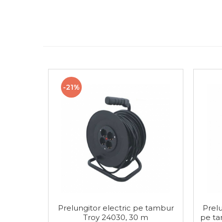
Tester de Tensiune
Decalimetru Pneumatic si
Manual
-21%
Manometru
Antifurt Bicicleta
Densimetru
Accesorii Auto
Tester Baterie Auto
Prelungitor electric pe tambur
Prelu
Troy 24030, 30 m
pe ta
Presa Arc