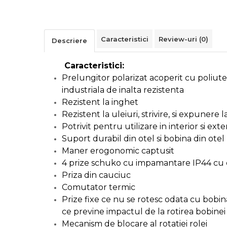
Alarme Casa
Accesorii Baie
Caracteristici
Review-uri
(0)
Descriere
Accesorii Telefoane
Caracteristici:
Prelungitor polarizat acoperit cu poliute
Casti Audio
industriala de inalta rezistenta
Rezistent la inghet
Accesorii Laptop & PC
Rezistent la uleiuri, strivire, si expunere la
Potrivit pentru utilizare in interior si exte
Aparate de Curatat cu
Suport durabil din otel si bobina din otel
Ultrasunete
Maner erogonomic captusit
4 prize schuko cu impamantare IP44 cu
Cutii Depozitare
Priza din cauciuc
Comutator termic
Chinga & Suport Mobila
Prize fixe ce nu se rotesc odata cu bobin
ce previne impactul de la rotirea bobinei
Organizatoare imbracaminte si
Mecanism de blocare al rotatiei rolei