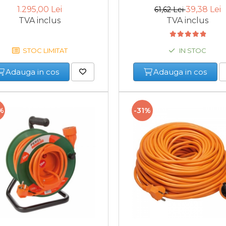
50 m
1.295,00 Lei
39,38 Lei
61,62 Lei
TVA inclus
TVA inclus
STOC LIMITAT
IN STOC
Adauga in cos
Adauga in cos
%
-31%