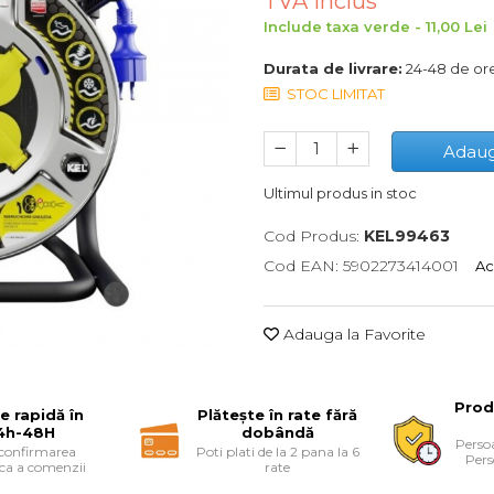
TVA inclus
Include taxa verde - 11,00 Lei
Durata de livrare:
24-48 de or
STOC LIMITAT
Adaug
Ultimul produs in stoc
Cod Produs:
KEL99463
Cod EAN: 5902273414001
Ac
Adauga la Favorite
Prod
re rapidă în
Plătește în rate fără
4h-48H
dobândă
Persoa
 confirmarea
Poti plati de la 2 pana la 6
Pers
ica a comenzii
rate