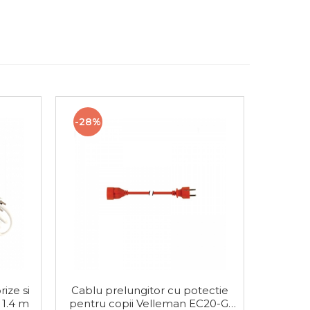
-28%
-29%
rize si
Cablu prelungitor cu potectie
Prelung
 1.4 m
pentru copii Velleman EC20-G,
pe tamb