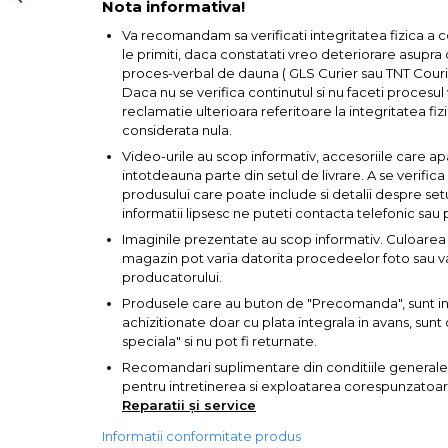
Nota informativa!
Va recomandam sa verificati integritatea fizica a 
Baterii AA
le primiti, daca constatati vreo deteriorare asupra co
proces-verbal de dauna ( GLS Curier sau TNT Courie
Corpuri de Iluminat
Daca nu se verifica continutul si nu faceti procesu
reclamatie ulterioara referitoare la integritatea fizi
considerata nula.
Video-urile au scop informativ, accesoriile care ap
intotdeauna parte din setul de livrare. A se verific
Lanterne
produsului care poate include si detalii despre set
informatii lipsesc ne puteti contacta telefonic sau 
Imaginile prezentate au scop informativ. Culoarea 
Proiectoare
magazin pot varia datorita procedeelor foto sau var
producatorului.
Iluminare Led
Produsele care au buton de "Precomanda", sunt in s
achizitionate doar cu plata integrala in avans, su
speciala" si nu pot fi returnate.
Lampi
Recomandari suplimentare din conditiile generale
pentru intretinerea si exploatarea corespunzatoare 
Echipamente Pentru Service-uri
Reparatii și service
Auto
Informatii conformitate produs