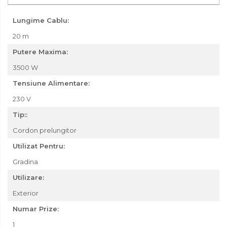
Masini de Ascutit Burghie
Lungime Cablu:
Discuri Fierastrau Circular
20 m
Putere Maxima:
Dispozitive de taiat polistiren
3500 W
Tensiune Alimentare:
Polizoare drepte & accesorii
230 V
Tip::
Purificatoare de aer
Cordon prelungitor
Utilizat Pentru:
Gradina
Utilizare:
Exterior
Numar Prize:
1