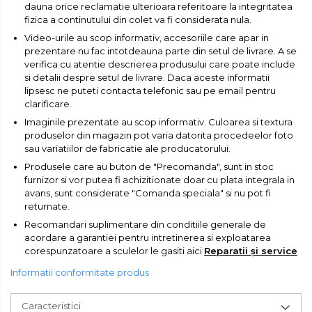
dauna orice reclamatie ulterioara referitoare la integritatea
Masini de Ascutit Panza Circular
Chingi Auto & Coarde Elastice
Pistol Spuma Poliuretanica
fizica a continutului din colet va fi considerata nula.
Video-urile au scop informativ, accesoriile care apar in
Accesorii & Echipamente
prezentare nu fac intotdeauna parte din setul de livrare. A se
Intretinere & Cosmetica auto
Pistol Silicon (Tub de Silicon)
verifica cu atentie descrierea produsului care poate include
Spalatorie Auto
si detalii despre setul de livrare. Daca aceste informatii
lipsesc ne puteti contacta telefonic sau pe email pentru
Scule pentru coloana de
Termometru Infrarosu
clarificare.
Masina de taiat beton
esapament
Imaginile prezentate au scop informativ. Culoarea si textura
produselor din magazin pot varia datorita procedeelor foto
Menghina de banc – tamplarie
Utilaje tamplarie / prelucrare
sau variatiilor de fabricatie ale producatorului.
si alte domenii
lemn
Produsele care au buton de "Precomanda", sunt in stoc
furnizor si vor putea fi achizitionate doar cu plata integrala in
Suruburi si dibluri
avans, sunt considerate "Comanda speciala" si nu pot fi
Aeroterme si Ventilatoare
returnate.
Recomandari suplimentare din conditiile generale de
Carlige de Ridicare
Bormasini & Masini de Gaurit
acordare a garantiei pentru intretinerea si exploatarea
corespunzatoare a sculelor le gasiti aici
Reparatii și service
Dispozitive de Taiat si
Informatii conformitate produs
Compresoare Auto
Manipulat Sticla
Caracteristici