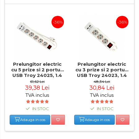
-36%
-36%
Prelungitor electric
Prelungitor electric
cu 5 prize si 2 porturi
cu 3 prize si 2 porturi
USB Troy 24025, 1.4
USB Troy 24023, 1.4
m
m
61,62 Lei
48,34 Lei
39,38 Lei
30,84 Lei
TVA inclus
TVA inclus
IN STOC
IN STOC
Adauga in cos
Adauga in cos