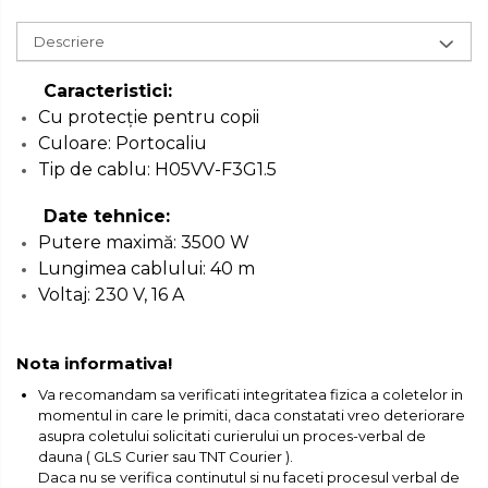
Dezumidificatoare de Aer
Profesionale Industriale
Descriere
Cheie & Adaptor Dinamometric
Poansoane Cifre & Litere
Acumulatori & Incarcatoare
Caracteristici:
Scule Electrice: Bormasini,
Cu protecţie pentru copii
Carucior Scule
Adaptor Unghiular Bormasina
Autofiletante
Culoare: Portocaliu
Tip de cablu: H05VV-F3G1.5
Statii & Masini Universale de
Echipamente de Siguranta Auto
Nicovala fierarie
Ascutit Scule
Date tehnice:
Putere maximă: 3500 W
Stetoscop Auto
Chei
Aparate de masurat digitale &
Lungimea cablului: 40 m
Telemetru laser
Voltaj: 230 V, 16 A
Tester Compresie Auto
Scari
Pistoale & Capsatoare Electrice
pentru Cuie si Capse
Nota informativa!
Truse reparatii anvelope
Echipamente de Lucru &
Protectia Muncii
Va recomandam sa verificati integritatea fizica a coletelor in
momentul in care le primiti, daca constatati vreo deteriorare
Aparat / dispozitiv ascutit lant
Dispozitiv Aerisire & Schimbare
asupra coletului solicitati curierului un proces-verbal de
drujba si accesorii
Lichid Frana
Multidetector
dauna ( GLS Curier sau TNT Courier ).
Daca nu se verifica continutul si nu faceti procesul verbal de