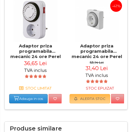
-41%
Adaptor priza
Adaptor priza
programabila
programabila
mecanic 24 ore Perel
mecanic 24 ore Perel
E305DM-G, 3680 W,
E305D4-G, 3680 W, 16
36,65 Lei
53,14 Lei
16 A
A
31,40 Lei
TVA inclus
TVA inclus
STOC LIMITAT
STOC EPUIZAT
Adauga in cos
ALERTA STOC
Produse similare