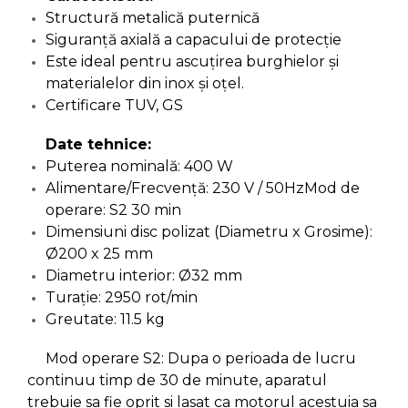
Structură metalică puternică
Capre & Suporti Auto
Siguranță axială a capacului de protecție
Pat Mobil Auto
Este ideal pentru ascuțirea burghielor și
Cric Hidraulic
materialelor din inox și oțel.
Certificare TUV, GS
Set / trusa chei tubulare
Chei Tubulare
Date tehnice:
Puterea nominală: 400 W
Multimetru Digital
Alimentare/Frecvență: 230 V / 50HzMod de
Bara Tractare Auto
operare: S2 30 min
Canistre benzina
Dimensiuni disc polizat (Diametru x Grosime):
(combustibil)
Ø200 x 25 mm
Presa Hidraulica Tinichigerie
Diametru interior: Ø32 mm
Turație: 2950 rot/min
Set Pentru Demontat Piulite
& Suruburi
Greutate: 11.5 kg
Extractor Rulmenti
Mod operare S2: Dupa o perioada de lucru
Presa Hidraulica Ondulare
continuu timp de 30 de minute, aparatul
Cabluri
trebuie sa fie oprit si lasat ca motorul acestuia sa