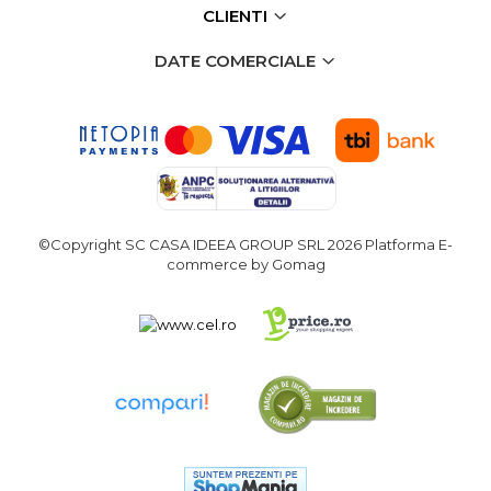
CLIENTI
verticala / profesionala
Electropalan & Scripete
DATE COMERCIALE
Electric
Suport Bormasina
Priza & prelungitoare
electrice
Scule multifunctionale si
accesorii
©Copyright SC CASA IDEEA GROUP SRL 2026
Platforma E-
Compresoare de Aer
commerce by Gomag
Profesionale
Masini de Slefuit Alternative
si Orbitale
Aparate & Invertoare de
Sudura
Rindele Electrice
Generator Curent Electric
Masina debitat metal