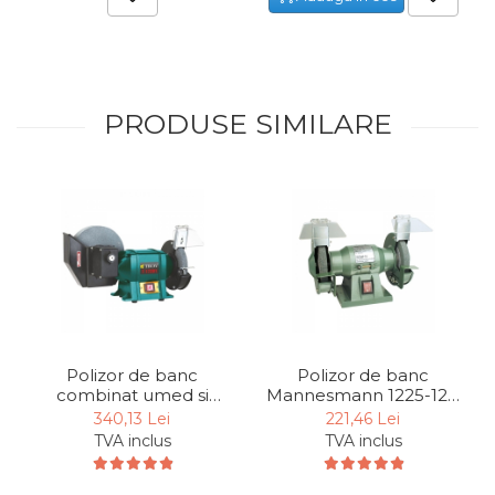
Unelte de Zugravit
Roata de Masurat
Lacate & Incuietori
PRODUSE SIMILARE
Scripete Manual
Banc de lucru – tamplarie
Transpalet / carucior
transport marfa
Perie de Sarma
Capsator Manual
Poansoane Cifre & Litere
Adaptor Unghiular
Polizor de banc
Polizor de banc
Bormasina
combinat umed si
Mannesmann 1225-125,
uscat Troy 17201, 400
120 W, Ø125 mm
Nicovala fierarie
340,13 Lei
221,46 Lei
W, Ø150-Ø200 mm
TVA inclus
TVA inclus
Chei
Scari