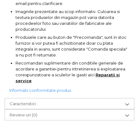
email pentru clarificare.
Chingi Auto & Coarde
Imaginile prezentate au scop informativ. Culoarea si
Elastice
textura produselor din magazin pot varia datorita
procedeelor foto sau variatiilor de fabricatie ale
Intretinere & Cosmetica
producatorului.
auto
Produsele care au buton de "Precomanda", sunt in stoc
Scule pentru coloana de
furnizor si vor putea fi achizitionate doar cu plata
esapament
integrala in avans, sunt considerate "Comanda speciala"
si nu pot fi returnate.
Scule de Mana
Recomandari suplimentare din conditiile generale de
acordare a garantiei pentru intretinerea si exploatarea
Surubelnite
corespunzatoare a sculelor le gasiti aici
Reparatii și
service
Scule Tamplarie
Informatii conformitate produs
Accesorii Pentru Taiat,
Gaurit si Slefuit
Caracteristici
Truse Scule
Review-uri
(0)
Baroase
Set Biti
Adaptoare Pentru Biti