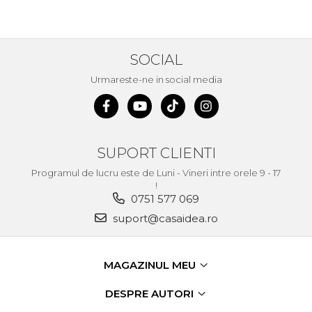
Demolatoare cu SDS-MAX / SDS-
Plus
Flex & Polizor Unghiular,
Suporti & Discuri
SOCIAL
Pompe, Turbojet, Aparate &
Utilaje Spalat Auto
Urmareste-ne in social media
Masini de Frezat Verticale
Masini de Taiat / Frezat
Caneluri
SUPORT CLIENTI
Masina de tuns oi
profesionala
Programul de lucru este de Luni - Vineri intre orele 9 - 17
!
Pistoale de Vopsit
0751 577 069
Letcoane & Consumabile
suport@casaidea.ro
Pistol de lipit si accesorii
Suflante cu Aer Cald
MAGAZINUL MEU
Pietre si polizoare de banc
profesionale
DESPRE AUTORI
Masina de gaurit cu coloana