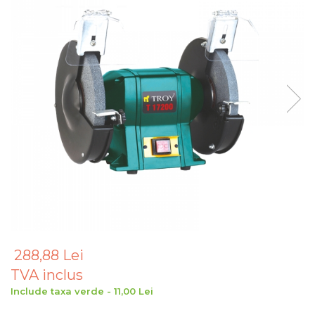
Articole Pentru Gradina
Accesorii Bucatarie
Cabluri Incalzitoare cu
Termostat
Sisteme de Supraveghere &
Alarme Casa
Accesorii Baie
Accesorii Telefoane
Casti Audio
Accesorii Laptop & PC
Aparate de Curatat cu
Ultrasunete
Cutii Depozitare
288,88 Lei
TVA inclus
Chinga & Suport Mobila
Include taxa verde - 11,00 Lei
Organizatoare
imbracaminte si incaltaminte