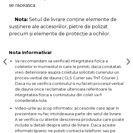
Pompa transfer lichide
se raceasca
Pompa Aer
Nota:
Setul de livrare conține elemente de
Cric Manual
susținere ale accesoriilor, pietre de polizat
Ulei Hidraulic
precum și elemente de protecție a ochilor.
Troliu
Palan
Nota informativa!
Cheie & Adaptor
Va recomandam sa verificati integritatea fizica a
Dinamometric
coletelor in momentul in care le primiti, daca constatati
vreo deteriorare asupra coletului solicitati curierului un
Carucior Scule
proces-verbal de dauna ( GLS Curier sau TNT Courier ).
Echipamente de Siguranta
Daca nu se verifica continutul si nu faceti procesul verbal
Auto
de dauna orice reclamatie ulterioara referitoare la
integritatea fizica a continutului din colet va fi
Stetoscop Auto
considerata nula.
Tester Compresie Auto
Video-urile au scop informativ, accesoriile care apar in
prezentare nu fac intotdeauna parte din setul de livrare.
Truse reparatii anvelope
A se verifica cu atentie descrierea produsului care poate
include si detalii despre setul de livrare. Daca aceste
Dispozitiv Aerisire &
informatii lipsesc ne puteti contacta telefonic sau pe
Schimbare Lichid Frana