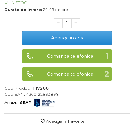
IN STOC
Maturi, Mopuri, Galeti &
Durata de livrare:
24-48 de ore
Accesorii
Jucarii
Microscoape
Adauga in cos
Cantare
Rafturi
Comanda telefonica
Baterii & Acumulatori
Comanda telefonica
Baterii AAA
Baterii AA
Cod Produs:
T17200
Cod EAN: 4260122893898
Corpuri de Iluminat
Achizitii
SEAP
Lanterne
Proiectoare
Adauga la Favorite
Iluminare Led