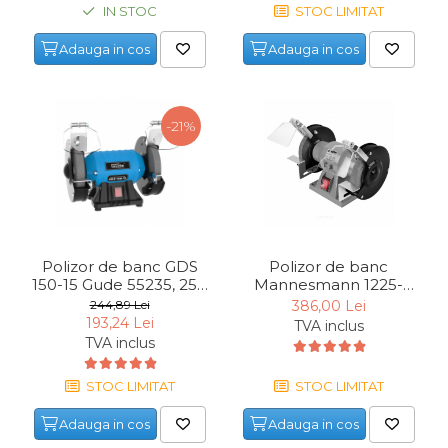
IN STOC
STOC LIMITAT
Echipamente de Lucru &
Protectia Muncii
Adauga in cos
Adauga in cos
Multidetector
Pistol Spuma Poliuretanica
-21%
Pistol Silicon (Tub de
Silicon)
Termometru Infrarosu
Menghina de banc –
tamplarie si alte domenii
Polizor de banc GDS
Polizor de banc
Suruburi si dibluri
150-15 Gude 55235, 250
Mannesmann 1225-
Carlige de Ridicare
W, Ø150 mm
200, 350 W, Ø200 mm
244,89 Lei
386,00 Lei
193,24 Lei
TVA inclus
Dispozitive de Taiat si
TVA inclus
Manipulat Sticla
STOC LIMITAT
STOC LIMITAT
Scule Electrice & Unelte
Adauga in cos
Adauga in cos
Ciocane Rotopercutoare &