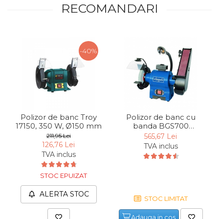
RECOMANDARI
Indoit Tevi
Ciocane Profesionale
Pile Metalice
-40%
Clesti
Scule Electrician
Subler
Topoare & Toporisti
Sarpe Desfundat Tevi
Polizor de banc Troy
Polizor de banc cu
17150, 350 W, Ø150 mm
banda BGS700
Nivele
Scheppach
211,95 Lei
565,67 Lei
4903303901, 370 W,
126,76 Lei
TVA inclus
Ruleta de Masurat
Ø150 mm
TVA inclus
Amortizoare Hidraulice
STOC EPUIZAT
Dalta si dornuri
Rigla de Masurat Pentru
ALERTA STOC
STOC LIMITAT
Constructii
Scule Unelte Accesorii
Adauga in cos