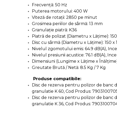
Manometru
Frecvență: 50 Hz
Antifurt Bicicleta
Puterea motorului: 400 W
Densimetru
Viteză de rotații: 2850 pe minut
Grosimea periilor de sârmă: 13 mm
Accesorii Auto
Granulație piatră: K36
Tester Baterie Auto
Piatră de polizat (Diametru x Lățime): 15
Presa Arc
Disc cu sârmă (Diametru x Lățime): 150 x
Nivelul zgomotului emis: 64.9 dB(A), Ince
Cheie Roti
Nivelul presiunii acustice: 76.1 dB(A), Inc
Cheie Bujii
Dimensiuni (Lungime x Lățime x Înălțime
Cheie Filtru Ulei
Greutate Brută / Netă: 8.5 Kg / 7 Kg
Capre & Suporti Auto
Produse compatibile:
Pat Mobil Auto
Disc de rezerva pentru polizor de banc
Cric Hidraulic
granulatie K 60, Cod Produs: 790310070
Disc de rezerva pentru polizor de banc
Set / trusa chei tubulare
granulatie K 36, Cod Produs: 790310070
Chei Tubulare
Multimetru Digital