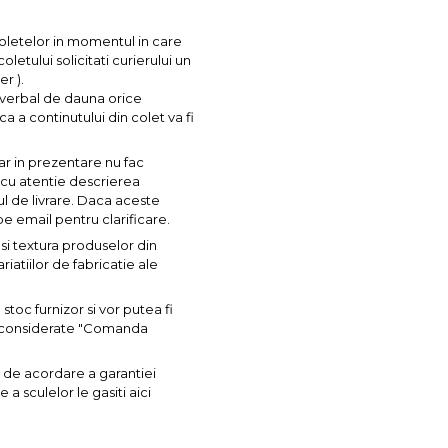
coletelor in momentul in care
letului solicitati curierului un
r ).
l verbal de dauna orice
ca a continutului din colet va fi
ar in prezentare nu fac
a cu atentie descrierea
ul de livrare. Daca aceste
pe email pentru clarificare.
si textura produselor din
iatiilor de fabricatie ale
toc furnizor si vor putea fi
nt considerate "Comanda
 de acordare a garantiei
a sculelor le gasiti aici