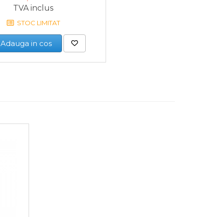
36
TVA inclus
STOC LIMITAT
Adauga in cos