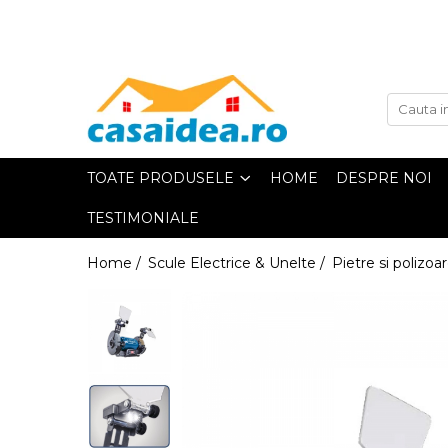
Toate Produsele
Adezivi
TOATE PRODUSELE
HOME
DESPRE NOI
Adeziv Instant & Super Glue
TESTIMONIALE
Adeziv Bicomponent &
Epoxidic
Home /
Scule Electrice & Unelte /
Pietre si polizoa
Banda Adeziva
Pasta de Lipit Universala
Blocator & Solutie Blocare
Suruburi
Banda Izolatoare
Banda Teflon