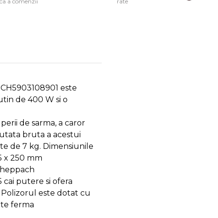
ica a comenzii
rate
SCH5903108901 este
tin de 400 W si o
perii de sarma, a caror
tata bruta a acestui
ste de 7 kg. Dimensiunile
55 x 250 mm
Scheppach
cai putere si ofera
. Polizorul este dotat cu
tate ferma