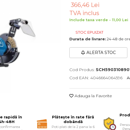
366,46 Lei
TVA inclus
Include taxa verde - 11,00 Lei
STOC EPUIZAT
Durata de livrare:
24-48 de or
ALERTA STOC
Cod Produs:
SCH590310890
Cod EAN: 4046664064596
A
Adauga la Favorite
Prod
re rapidă în
Plătește în rate fără
4h-48H
dobândă
Persoa
 confirmarea
Poti plati de la 2 pana la 6
Pers