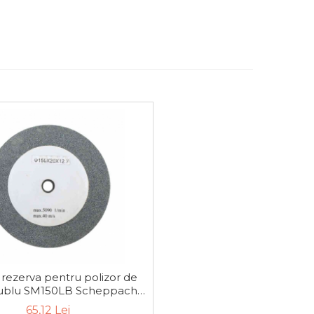
 rezerva pentru polizor de
ublu SM150LB Scheppach
04, Ø150 mm, granulatie K
65,12 Lei