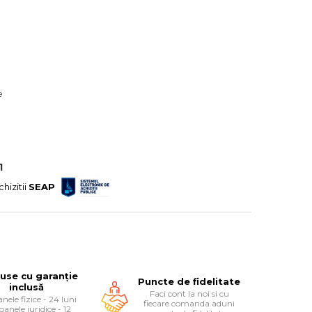
e
1
chizitii
SEAP
use cu garanție
Puncte de fidelitate
inclusă
Faci cont la noi si cu
nele fizice - 24 luni
fiecare comanda aduni
oanele juridice - 12