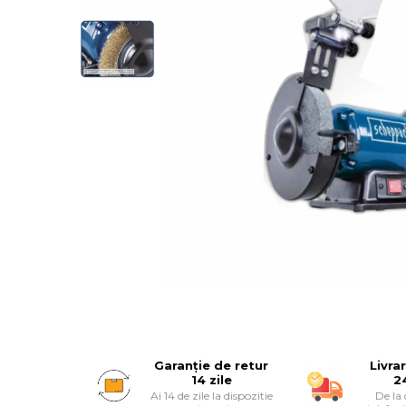
Articole Pentru Casa
Articole Pentru Gradina
Accesorii Bucatarie
Cabluri Incalzitoare cu
Termostat
Sisteme de Supraveghere &
Alarme Casa
Accesorii Baie
Accesorii Telefoane
Casti Audio
Accesorii Laptop & PC
Garanție de retur
Livra
Aparate de Curatat cu
14 zile
2
Ultrasunete
Ai 14 de zile la dispozitie
De la