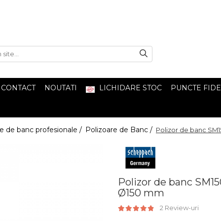
CONTACT
NOUTATI
LICHIDARE STOC
PUNCTE FIDE
re de banc profesionale /
Polizoare de Banc /
Polizor de banc SM
Polizor de banc SM1
Ø150 mm
2 Review-uri