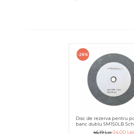
Cheie & Adaptor
Dinamometric
Carucior Scule
Echipamente de Siguranta
Auto
Stetoscop Auto
Tester Compresie Auto
-26%
Truse reparatii anvelope
Dispozitiv Aerisire &
Schimbare Lichid Frana
Chingi Auto & Coarde
Elastice
Intretinere & Cosmetica
auto
Scule pentru coloana de
Disc de rezerva pentru po
esapament
banc dublu SM150LB Sc
7903100705, Ø150 mm, gra
34,00 Lei
46,19 Lei