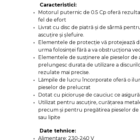
Caracteristici:
Corpuri de Iluminat
Motorul puternic de 0.5 Cp oferă rezulta
fel de efort
Livrat cu disc de piatră și de sârmă pent
ascuțire și șlefuire.
Lanterne
Elementele de protecție vă protejează de
Proiectoare
urma folosinței fără a va obstrucționa ve
Iluminare Led
Elementele de susținere ale pieselor de a
prelungesc durata de utilizare a discuril
Lampi
rezulate mai precise.
Lămpile de lucru încorporate oferă o il
Echipamente Pentru Service-uri
pieselor de prelucrat
Auto
Dotat cu piciorușe de cauciuc ce asigură 
Utilizat pentru ascuțire, curățarea metal
precum și pentru pregătirea pieselor de 
Tester de Tensiune
sau lipite
Decalimetru Pneumatic si
Date tehnice:
Manual
Alimentare: 230-240 V