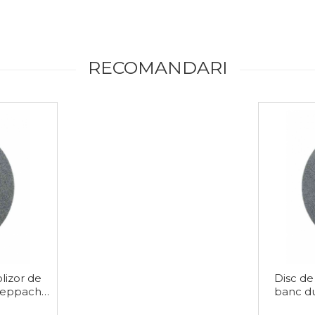
RECOMANDARI
lizor de
Disc de
heppach
banc d
nulatie K
79031007