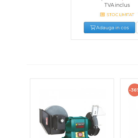
60
Scule de Mana
TVA inclus
STOC LIMITAT
Surubelnite
Adauga in cos
Scule Tamplarie
Accesorii Pentru Taiat,
Gaurit si Slefuit
Truse Scule
Baroase
Set Biti
-36
Adaptoare Pentru Biti
Indoit Tevi
Ciocane Profesionale
Pile Metalice
Clesti