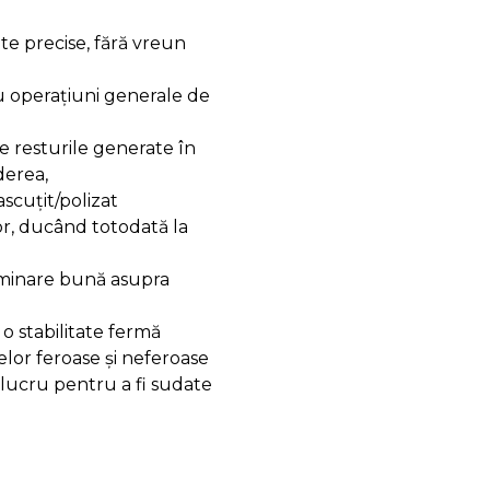
te precise, fără vreun
ru operațiuni generale de
 resturile generate în
derea,
scuțit/polizat
or, ducând totodată la
uminare bună asupra
o stabilitate fermă
elor feroase și neferoase
lucru pentru a fi sudate