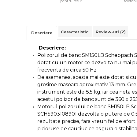
pentru retur
telefon
Cutii Depozitare
Chinga & Suport Mobila
Organizatoare
imbracaminte si incaltaminte
Caracteristici
Review-uri
(2)
Descriere
Maturi, Mopuri, Galeti &
Accesorii
Descriere:
Jucarii
Polizorul de banc SM150LB Scheppach 
dotat cu un motor ce dezvolta nu mai pu
Microscoape
frecventa de circa 50 Hz
Cantare
De asemenea, acesta mai este dotat si cu 
Rafturi
grosime masoara aproximativ 13 mm. Greu
instrument este de 8.5 kg, iar cea neta e
Baterii & Acumulatori
acestui polizor de banc sunt de 360 x 2
Motorul polizorului de banc SM150LB 
SCH5903108901 dezvolta o putere de 0.5 
rezultate precise, fara vreun fel de efort
Baterii AAA
picioruse de cauciuc ce asigura o stabili
Baterii AA