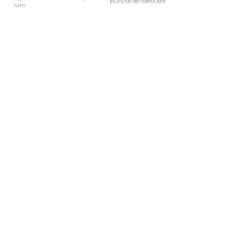
puncte de fidelitate.
luni