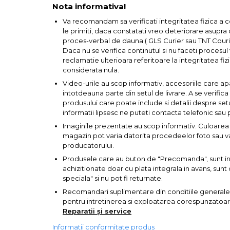
Nota informativa!
Bara Tractare Auto
Va recomandam sa verificati integritatea fizica a 
Canistre benzina
le primiti, daca constatati vreo deteriorare asupra co
(combustibil)
proces-verbal de dauna ( GLS Curier sau TNT Courie
Daca nu se verifica continutul si nu faceti procesu
Presa Hidraulica Tinichigerie
reclamatie ulterioara referitoare la integritatea fizi
Set Pentru Demontat Piulite
considerata nula.
& Suruburi
Video-urile au scop informativ, accesoriile care ap
intotdeauna parte din setul de livrare. A se verific
Extractor Rulmenti
produsului care poate include si detalii despre set
Presa Hidraulica Ondulare
informatii lipsesc ne puteti contacta telefonic sau 
Cabluri
Imaginile prezentate au scop informativ. Culoarea 
Pompa transfer lichide
magazin pot varia datorita procedeelor foto sau var
producatorului.
Pompa Aer
Produsele care au buton de "Precomanda", sunt in s
Cric Manual
achizitionate doar cu plata integrala in avans, su
speciala" si nu pot fi returnate.
Ulei Hidraulic
Recomandari suplimentare din conditiile generale
Troliu
pentru intretinerea si exploatarea corespunzatoare 
Reparatii și service
Palan
Informatii conformitate produs