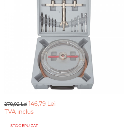
Articole Pentru Gradina
Accesorii Bucatarie
Cabluri Incalzitoare cu
Termostat
Sisteme de Supraveghere &
Alarme Casa
Accesorii Baie
Accesorii Telefoane
Casti Audio
Accesorii Laptop & PC
Aparate de Curatat cu
Ultrasunete
Cutii Depozitare
146,79 Lei
278,92 Lei
TVA inclus
Chinga & Suport Mobila
Organizatoare
STOC EPUIZAT
imbracaminte si incaltaminte