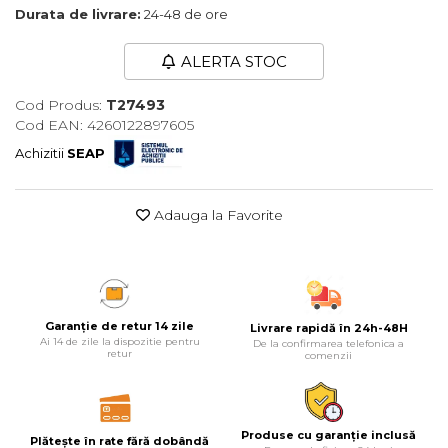
Durata de livrare:
24-48 de ore
Maturi, Mopuri, Galeti &
Accesorii
ALERTA STOC
Jucarii
Cod Produs:
T27493
Microscoape
Cod EAN: 4260122897605
Cantare
Achizitii
SEAP
Rafturi
Adauga la Favorite
Baterii & Acumulatori
Baterii AAA
Baterii AA
Garanție de retur 14 zile
Livrare rapidă în 24h-48H
Corpuri de Iluminat
Ai 14 de zile la dispozitie pentru
De la confirmarea telefonica a
retur
comenzii
Lanterne
Proiectoare
Iluminare Led
Produse cu garanție inclusă
Plătește în rate fără dobândă