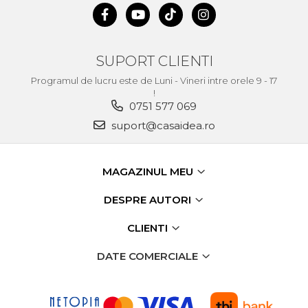
verticala / profesionala
Electropalan & Scripete
Electric
SUPORT CLIENTI
Suport Bormasina
Programul de lucru este de Luni - Vineri intre orele 9 - 17
Priza & prelungitoare
!
electrice
0751 577 069
Scule multifunctionale si
suport@casaidea.ro
accesorii
Compresoare de Aer
MAGAZINUL MEU
Profesionale
Masini de Slefuit Alternative
DESPRE AUTORI
si Orbitale
CLIENTI
Aparate & Invertoare de
Sudura
DATE COMERCIALE
Rindele Electrice
Generator Curent Electric
Masina debitat metal