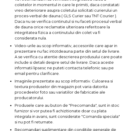
coletelor in momentul in care le primiti, daca constatati
Chingi Auto & Coarde
vreo deteriorare asupra coletului solicitati curierului un
Elastice
proces-verbal de dauna ( GLS Curier sau TNT Courier ).
Daca nu se verifica continutul si nu faceti procesul verbal
Intretinere & Cosmetica
de dauna orice reclamatie ulterioara referitoare la
auto
integritatea fizica a continutului din colet va fi
Scule pentru coloana de
considerata nula.
esapament
Video-urile au scop informativ, accesoriile care apar in
prezentare nu fac intotdeauna parte din setul de livrare.
A se verifica cu atentie descrierea produsului care poate
Scule de Mana
include si detalii despre setul de livrare. Daca aceste
Surubelnite
informatii lipsesc ne puteti contacta telefonic sau pe
email pentru clarificare.
Scule Tamplarie
Imaginile prezentate au scop informativ. Culoarea si
Accesorii Pentru Taiat,
textura produselor din magazin pot varia datorita
Gaurit si Slefuit
procedeelor foto sau variatiilor de fabricatie ale
producatorului.
Truse Scule
Produsele care au buton de "Precomanda", sunt in stoc
Baroase
furnizor si vor putea fi achizitionate doar cu plata
integrala in avans, sunt considerate "Comanda speciala"
Set Biti
si nu pot fi returnate.
Adaptoare Pentru Biti
Recomandari suplimentare din conditiile generale de