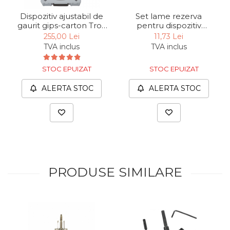
Unelte de Zugravit
Dispozitiv ajustabil de
Set lame rezerva
gaurit gips-carton Troy
pentru dispozitiv
Roata de Masurat
27491, Ø30–120 mm
ajustabil de gaurit gips-
255,00 Lei
11,73 Lei
carton Troy 27493-R1, 2
Lacate & Incuietori
TVA inclus
TVA inclus
piese
Scripete Manual
STOC EPUIZAT
STOC EPUIZAT
Banc de lucru – tamplarie
ALERTA STOC
ALERTA STOC
Transpalet / carucior
transport marfa
Perie de Sarma
Capsator Manual
Poansoane Cifre & Litere
Adaptor Unghiular
PRODUSE SIMILARE
Bormasina
Nicovala fierarie
Chei
Scari