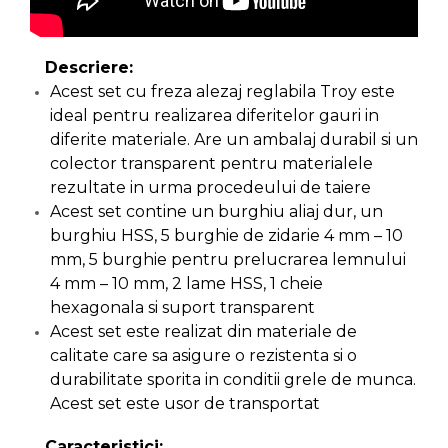
Capre & Suporti Auto
Pat Mobil Auto
Descriere:
Cric Hidraulic
Acest set cu freza alezaj reglabila Troy este
ideal pentru realizarea diferitelor gauri in
Set / trusa chei tubulare
diferite materiale. Are un ambalaj durabil si un
Chei Tubulare
colector transparent pentru materialele
Multimetru Digital
rezultate in urma procedeului de taiere
Acest set contine un burghiu aliaj dur, un
Bara Tractare Auto
burghiu HSS, 5 burghie de zidarie 4 mm – 10
Canistre benzina
mm, 5 burghie pentru prelucrarea lemnului
(combustibil)
4 mm – 10 mm, 2 lame HSS, 1 cheie
Presa Hidraulica Tinichigerie
hexagonala si suport transparent
Set Pentru Demontat Piulite
Acest set este realizat din materiale de
& Suruburi
calitate care sa asigure o rezistenta si o
Extractor Rulmenti
durabilitate sporita in conditii grele de munca.
Acest set este usor de transportat
Presa Hidraulica Ondulare
Cabluri
Caracteristici: