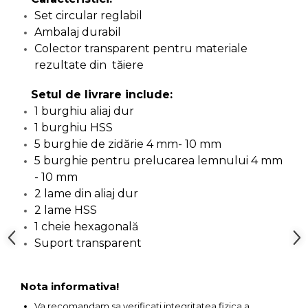
Pompa transfer lichide
Set circular reglabil
Pompa Aer
Ambalaj durabil
Colector transparent pentru materiale
Cric Manual
rezultate din tăiere
Ulei Hidraulic
Troliu
Setul de livrare include:
1 burghiu aliaj dur
Palan
1 burghiu HSS
Cheie & Adaptor
5 burghie de zidărie 4 mm- 10 mm
Dinamometric
5 burghie pentru prelucarea lemnului 4 mm
Carucior Scule
- 10 mm
Echipamente de Siguranta
2 lame din aliaj dur
Auto
2 lame HSS
1 cheie hexagonală
Stetoscop Auto
Suport transparent
Tester Compresie Auto
Truse reparatii anvelope
Nota informativa!
Dispozitiv Aerisire &
Schimbare Lichid Frana
Va recomandam sa verificati integritatea fizica a