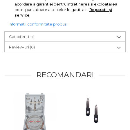
acordare a garantiei pentru intretinerea si exploatarea
Indoit Tevi
corespunzatoare a sculelor le gasiti aici
Reparatii și
Ciocane Profesionale
service
Pile Metalice
Informatii conformitate produs
Clesti
Caracteristici
Scule Electrician
Review-uri
(0)
Subler
Topoare & Toporisti
Sarpe Desfundat Tevi
RECOMANDARI
Nivele
Ruleta de Masurat
Amortizoare Hidraulice
Dalta si dornuri
Rigla de Masurat Pentru
Constructii
Scule Unelte Accesorii