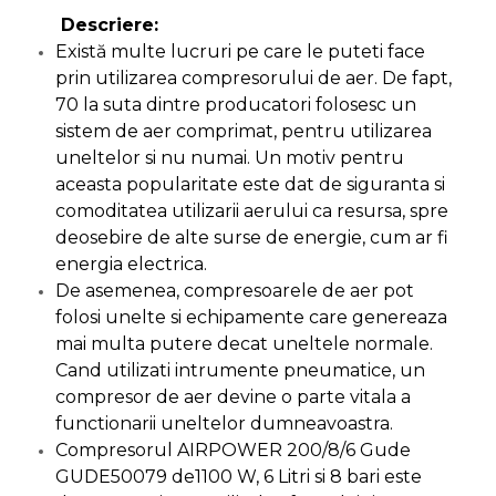
Descriere:
Capre & Suporti Auto
Există multe lucruri pe care le puteti face
Pat Mobil Auto
prin utilizarea compresorului de aer. De fapt,
Cric Hidraulic
70 la suta dintre producatori folosesc un
sistem de aer comprimat, pentru utilizarea
Set / trusa chei tubulare
uneltelor si nu numai. Un motiv pentru
Chei Tubulare
aceasta popularitate este dat de siguranta si
Multimetru Digital
comoditatea utilizarii aerului ca resursa, spre
Bara Tractare Auto
deosebire de alte surse de energie, cum ar fi
energia electrica.
Canistre benzina
De asemenea, compresoarele de aer pot
(combustibil)
folosi unelte si echipamente care genereaza
Presa Hidraulica Tinichigerie
mai multa putere decat uneltele normale.
Set Pentru Demontat Piulite
Cand utilizati intrumente pneumatice, un
& Suruburi
compresor de aer devine o parte vitala a
Extractor Rulmenti
functionarii uneltelor dumneavoastra.
Compresorul AIRPOWER 200/8/6 Gude
Presa Hidraulica Ondulare
Cabluri
GUDE50079 de1100 W, 6 Litri si 8 bari este