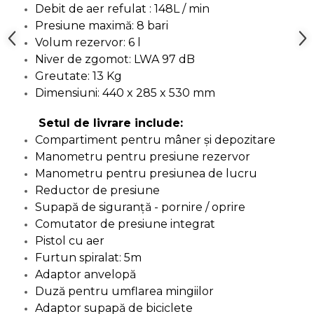
Debit de aer refulat : 148L / min
Indoit Tevi
Presiune maximă: 8 bari
Ciocane Profesionale
Volum rezervor: 6 l
Pile Metalice
Niver de zgomot: LWA 97 dB
Greutate: 13 Kg
Clesti
Dimensiuni: 440 x 285 x 530 mm
Scule Electrician
Setul de livrare include:
Subler
Compartiment pentru mâner şi depozitare
Topoare & Toporisti
Manometru pentru presiune rezervor
Sarpe Desfundat Tevi
Manometru pentru presiunea de lucru
Nivele
Reductor de presiune
Supapă de siguranţă - pornire / oprire
Ruleta de Masurat
Comutator de presiune integrat
Amortizoare Hidraulice
Pistol cu aer
Dalta si dornuri
Furtun spiralat: 5m
Adaptor anvelopă
Rigla de Masurat Pentru
Constructii
Duză pentru umflarea mingiilor
Adaptor supapă de biciclete
Scule Unelte Accesorii