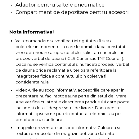
Adaptor pentru saltele pneumatice
Unelte de Zugravit
Compartiment de depozitare pentru accesorii
Roata de Masurat
Lacate & Incuietori
Nota informativa!
Scripete Manual
Va recomandam sa verificati integritatea fizica a
Banc de lucru – tamplarie
coletelor in momentul in care le primiti, daca constatati
vreo deteriorare asupra coletului solicitati curierului un
Transpalet / carucior
proces-verbal de dauna ( GLS Curier sau TNT Courier ).
transport marfa
Daca nu se verifica continutul si nu faceti procesul verbal
de dauna orice reclamatie ulterioara referitoare la
Perie de Sarma
integritatea fizica a continutului din colet va fi
Capsator Manual
considerata nula.
Video-urile au scop informativ, accesoriile care apar in
Poansoane Cifre & Litere
prezentare nu fac intotdeauna parte din setul de livrare.
Adaptor Unghiular
A se verifica cu atentie descrierea produsului care poate
Bormasina
include si detalii despre setul de livrare. Daca aceste
informatii lipsesc ne puteti contacta telefonic sau pe
Nicovala fierarie
email pentru clarificare.
Chei
Imaginile prezentate au scop informativ. Culoarea si
textura produselor din magazin pot varia datorita
Scari