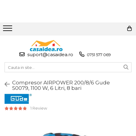
Toate Produsele
Adezivi
Adeziv Instant & Super Glue
suport@casaidea.ro
0751 577 069
Adeziv Bicomponent &
Epoxidic
Banda Adeziva
Compresor AIRPOWER 200/8/6 Gude
Pasta de Lipit Universala
50079, 1100 W, 6 Litri, 8 bari
Blocator & Solutie Blocare
Suruburi
Banda Izolatoare
1 Review
Banda Teflon
Articole Pentru Casa