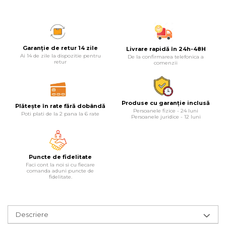
Lampi
Echipamente Pentru Service-uri
Auto
Garanție de retur 14 zile
Livrare rapidă în 24h-48H
Ai 14 de zile la dispozitie pentru
Tester de Tensiune
De la confirmarea telefonica a
retur
comenzii
Decalimetru Pneumatic si
Manual
Manometru
Produse cu garanție inclusă
Plătește în rate fără dobândă
Persoanele fizice - 24 luni
Antifurt Bicicleta
Poti plati de la 2 pana la 6 rate
Persoanele juridice - 12 luni
Densimetru
Accesorii Auto
Puncte de fidelitate
Tester Baterie Auto
Faci cont la noi si cu fiecare
comanda aduni puncte de
Presa Arc
fidelitate.
Cheie Roti
Cheie Bujii
Descriere
Cheie Filtru Ulei