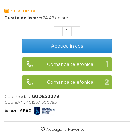
Maturi, Mopuri, Galeti &
STOC LIMITAT
Accesorii
Durata de livrare:
24-48 de ore
Jucarii
Microscoape
Cantare
Adauga in cos
Rafturi
Comanda telefonica
Baterii & Acumulatori
Baterii AAA
Comanda telefonica
Baterii AA
Cod Produs:
GUDE50079
Corpuri de Iluminat
Cod EAN: 4015671500793
Lanterne
Achizitii
SEAP
Proiectoare
Iluminare Led
Adauga la Favorite