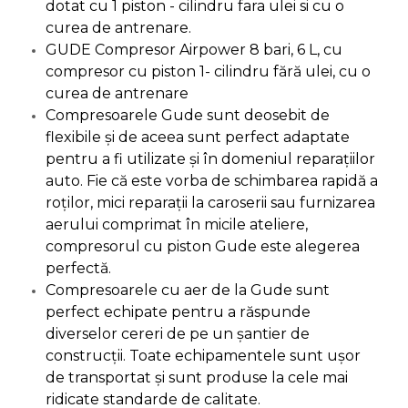
dotat cu 1 piston - cilindru fara ulei si cu o
Pompa transfer lichide
curea de antrenare.
Pompa Aer
GUDE Compresor Airpower 8 bari, 6 L, cu
Cric Manual
compresor cu piston 1- cilindru fără ulei, cu o
curea de antrenare
Ulei Hidraulic
Compresoarele Gude sunt deosebit de
Troliu
flexibile şi de aceea sunt perfect adaptate
Palan
pentru a fi utilizate şi în domeniul reparaţiilor
Cheie & Adaptor
auto. Fie că este vorba de schimbarea rapidă a
Dinamometric
roţilor, mici reparaţii la caroserii sau furnizarea
aerului comprimat în micile ateliere,
Carucior Scule
compresorul cu piston Gude este alegerea
Echipamente de Siguranta
perfectă.
Auto
Compresoarele cu aer de la Gude sunt
Stetoscop Auto
perfect echipate pentru a răspunde
Tester Compresie Auto
diverselor cereri de pe un şantier de
construcţii. Toate echipamentele sunt uşor
Truse reparatii anvelope
de transportat şi sunt produse la cele mai
Dispozitiv Aerisire &
ridicate standarde de calitate.
Schimbare Lichid Frana