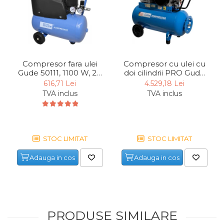
verticala / profesionala
Electropalan & Scripete
Electric
Suport Bormasina
Compresor fara ulei
Compresor cu ulei cu
Priza & prelungitoare
Gude 50111, 1100 W, 24
doi cilindrii PRO Gude
electrice
L, 8 bari
75520, 3000 W, 100 L,
616,71 Lei
4.529,18 Lei
10 bari
Scule multifunctionale si
TVA inclus
TVA inclus
accesorii
Compresoare de Aer
Profesionale
STOC LIMITAT
STOC LIMITAT
Masini de Slefuit Alternative
si Orbitale
Adauga in cos
Adauga in cos
Aparate & Invertoare de
Sudura
Rindele Electrice
Generator Curent Electric
PRODUSE SIMILARE
Masina debitat metal