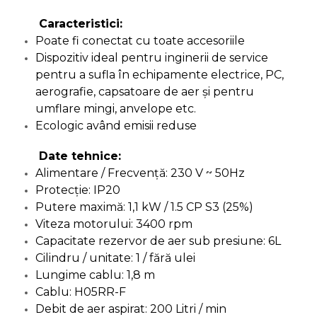
Chingi Auto & Coarde
Caracteristici:
Elastice
Poate fi conectat cu toate accesoriile
Intretinere & Cosmetica
Dispozitiv ideal pentru inginerii de service
auto
pentru a sufla în echipamente electrice, PC,
Scule pentru coloana de
aerografie, capsatoare de aer şi pentru
esapament
umflare mingi, anvelope etc.
Ecologic având emisii reduse
Scule de Mana
Date tehnice:
Surubelnite
Alimentare / Frecvenţă: 230 V ~ 50Hz
Scule Tamplarie
Protecţie: IP20
Putere maximă: 1,1 kW / 1.5 CP S3 (25%)
Accesorii Pentru Taiat,
Gaurit si Slefuit
Viteza motorului: 3400 rpm
Capacitate rezervor de aer sub presiune: 6L
Truse Scule
Cilindru / unitate: 1 / fără ulei
Baroase
Lungime cablu: 1,8 m
Set Biti
Cablu: H05RR-F
Debit de aer aspirat: 200 Litri / min
Adaptoare Pentru Biti