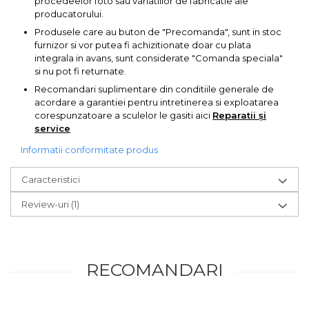
procedeelor foto sau variatiilor de fabricatie ale
producatorului.
Echipamente de Lucru &
Protectia Muncii
Produsele care au buton de "Precomanda", sunt in stoc
furnizor si vor putea fi achizitionate doar cu plata
Multidetector
integrala in avans, sunt considerate "Comanda speciala"
Pistol Spuma Poliuretanica
si nu pot fi returnate.
Recomandari suplimentare din conditiile generale de
Pistol Silicon (Tub de
acordare a garantiei pentru intretinerea si exploatarea
Silicon)
corespunzatoare a sculelor le gasiti aici
Reparatii și
Termometru Infrarosu
service
Menghina de banc –
Informatii conformitate produs
tamplarie si alte domenii
Caracteristici
Suruburi si dibluri
Review-uri
(1)
Carlige de Ridicare
Dispozitive de Taiat si
Manipulat Sticla
RECOMANDARI
Scule Electrice & Unelte
Ciocane Rotopercutoare &