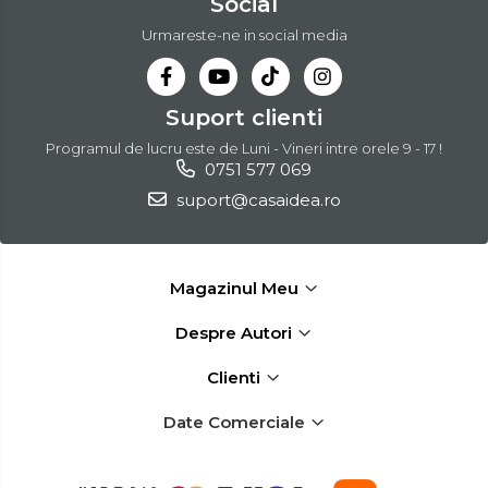
Social
Urmareste-ne in social media
Suport clienti
Programul de lucru este de Luni - Vineri intre orele 9 - 17 !
0751 577 069
suport@casaidea.ro
Magazinul Meu
Despre Autori
Clienti
Date Comerciale