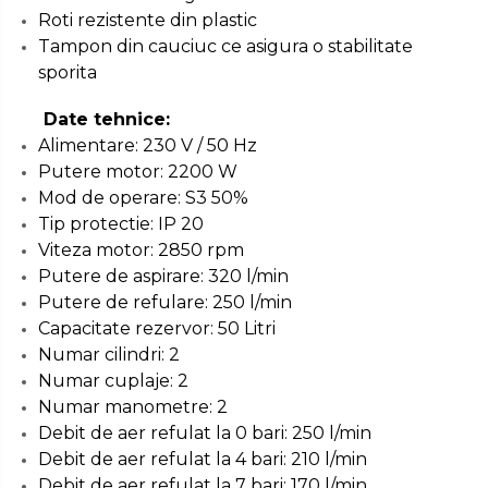
Masini de Ascutit Panza Circular
Roti rezistente din plastic
Chingi Auto & Coarde Elastice
Pistol Spuma Poliuretanica
Tampon din cauciuc ce asigura o stabilitate
sporita
Accesorii & Echipamente
Intretinere & Cosmetica auto
Pistol Silicon (Tub de Silicon)
Spalatorie Auto
Date tehnice:
Alimentare: 230 V / 50 Hz
Scule pentru coloana de
Termometru Infrarosu
Masina de taiat beton
Putere motor: 2200 W
esapament
Mod de operare: S3 50%
Menghina de banc – tamplarie
Tip protectie: IP 20
Utilaje tamplarie / prelucrare
si alte domenii
lemn
Viteza motor: 2850 rpm
Putere de aspirare: 320 l/min
Suruburi si dibluri
Putere de refulare: 250 l/min
Aeroterme si Ventilatoare
Capacitate rezervor: 50 Litri
Numar cilindri: 2
Carlige de Ridicare
Bormasini & Masini de Gaurit
Numar cuplaje: 2
Numar manometre: 2
Dispozitive de Taiat si
Debit de aer refulat la 0 bari: 250 l/min
Compresoare Auto
Manipulat Sticla
Debit de aer refulat la 4 bari: 210 l/min
Debit de aer refulat la 7 bari: 170 l/min