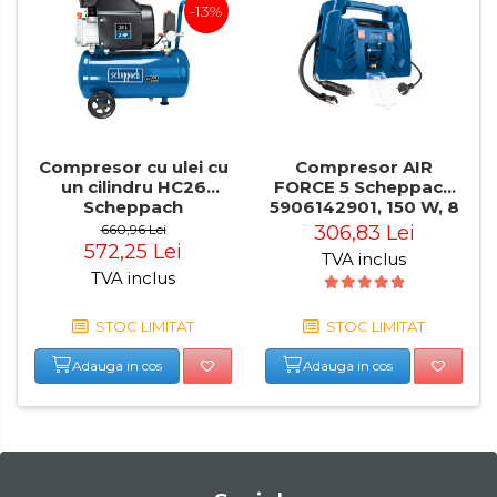
-13%
Compresor cu ulei cu
Compresor AIR
un cilindru HC26
FORCE 5 Scheppach
Scheppach
5906142901, 150 W, 8
5906135901, 1500 W,
bari
660,96 Lei
306,83 Lei
24 L, 8 bari
572,25 Lei
TVA inclus
TVA inclus
STOC LIMITAT
STOC LIMITAT
Adauga in cos
Adauga in cos