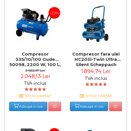
-23%
Compresor
Compresor fara ulei
335/10/100 Gude
HC20Si-Twin Ultra
50098, 2200 W, 100 L,
Silent Scheppach
10 bari
5906145901, 750 W,
2.662,57 Lei
1.894,74 Lei
10 bari
2.048,13 Lei
TVA inclus
TVA inclus
STOC LIMITAT
STOC LIMITAT
Adauga in cos
Adauga in cos