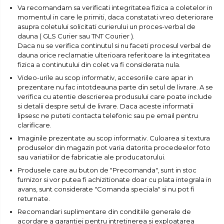
Va recomandam sa verificati integritatea fizica a coletelor in
momentul in care le primiti, daca constatati vreo deteriorare
asupra coletului solicitati curierului un proces-verbal de
dauna ( GLS Curier sau TNT Courier ).
Daca nu se verifica continutul si nu faceti procesul verbal de
dauna orice reclamatie ulterioara referitoare la integritatea
fizica a continutului din colet va fi considerata nula.
Video-urile au scop informativ, accesoriile care apar in
prezentare nu fac intotdeauna parte din setul de livrare. A se
verifica cu atentie descrierea produsului care poate include
si detalii despre setul de livrare. Daca aceste informatii
lipsesc ne puteti contacta telefonic sau pe email pentru
clarificare.
Imaginile prezentate au scop informativ. Culoarea si textura
produselor din magazin pot varia datorita procedeelor foto
sau variatiilor de fabricatie ale producatorului.
Produsele care au buton de "Precomanda", sunt in stoc
furnizor si vor putea fi achizitionate doar cu plata integrala in
avans, sunt considerate "Comanda speciala" si nu pot fi
returnate.
Recomandari suplimentare din conditiile generale de
acordare a garantiei pentru intretinerea si exploatarea