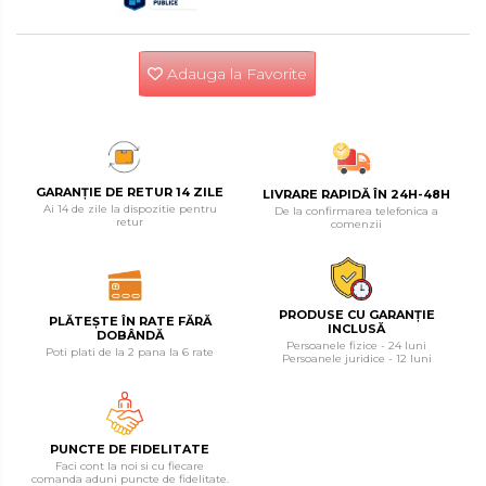
Extractor Rulmenti
Unelte de Zugravit
Drujbe & Fierastraie Telescopice
Rindele Electrice
Adauga la Favorite
Presa Hidraulica Ondulare
Roata de Masurat
Garduri electrice animale
Generator Curent Electric
Cabluri
Lacate & Incuietori
Greble
Masina debitat metal
Pompa transfer lichide
GARANȚIE DE RETUR 14 ZILE
LIVRARE RAPIDĂ ÎN 24H-48H
Ai 14 de zile la dispozitie pentru
Scripete Manual
Semanatori
De la confirmarea telefonica a
Fierastraie Electrice
retur
comenzii
Pompa Aer
Banc de lucru – tamplarie
Fierastrau cu banda vertical
Cric Manual
PRODUSE CU GARANȚIE
PLĂTEȘTE ÎN RATE FĂRĂ
INCLUSĂ
Transpalet / carucior transport
DOBÂNDĂ
Foarfeci Electrice
Persoanele fizice - 24 luni
Poti plati de la 2 pana la 6 rate
Ulei Hidraulic
marfa
Persoanele juridice - 12 luni
Aspiratoare Profesionale &
Troliu
Perie de Sarma
Industriale
PUNCTE DE FIDELITATE
Faci cont la noi si cu fiecare
comanda aduni puncte de fidelitate.
Palan
Capsator Manual