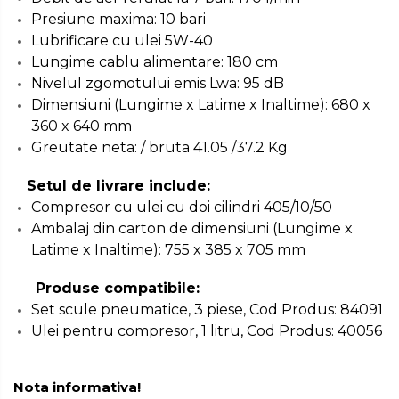
Masini de Ascutit Burghie
Presiune maxima: 10 bari
Lubrificare cu ulei 5W-40
Discuri Fierastrau Circular
Lungime cablu alimentare: 180 cm
Nivelul zgomotului emis Lwa: 95 dB
Dimensiuni (Lungime x Latime x Inaltime): 680 x
Dispozitive de taiat polistiren
360 x 640 mm
Greutate neta: / bruta 41.05 /37.2 Kg
Polizoare drepte & accesorii
Setul de livrare include:
Compresor cu ulei cu doi cilindri 405/10/50
Purificatoare de aer
Ambalaj din carton de dimensiuni (Lungime x
Latime x Inaltime): 755 x 385 x 705 mm
Produse compatibile:
Set scule pneumatice, 3 piese, Cod Produs: 84091
Ulei pentru compresor, 1 litru, Cod Produs: 40056
Nota informativa!