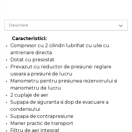
Dezumidificatoare de Aer
Profesionale Industriale
Cheie & Adaptor Dinamometric
Poansoane Cifre & Litere
Acumulatori & Incarcatoare
Descriere
Scule Electrice: Bormasini,
Carucior Scule
Adaptor Unghiular Bormasina
Autofiletante
Caracteristici:
Compresor cu 2 cilindri lubrifiat cu ulei cu
Statii & Masini Universale de
Echipamente de Siguranta Auto
Nicovala fierarie
Ascutit Scule
antrenare directa
Dotat cu presostat
Stetoscop Auto
Chei
Prevazut cu reductor de presiune: reglare
Aparate de masurat digitale &
usoara a presiunii de lucru
Telemetru laser
Manometru pentru presiunea rezervorului si
Tester Compresie Auto
Scari
manometru de lucru
Pistoale & Capsatoare Electrice
2 cuplaje de aer
pentru Cuie si Capse
Truse reparatii anvelope
Echipamente de Lucru &
Supapa de siguranta si dop de evacuare a
Protectia Muncii
condensului
Aparat / dispozitiv ascutit lant
Supapa de contrapresiune
Dispozitiv Aerisire & Schimbare
drujba si accesorii
Lichid Frana
Multidetector
Maner practic de transport
Filtru de aer integrat