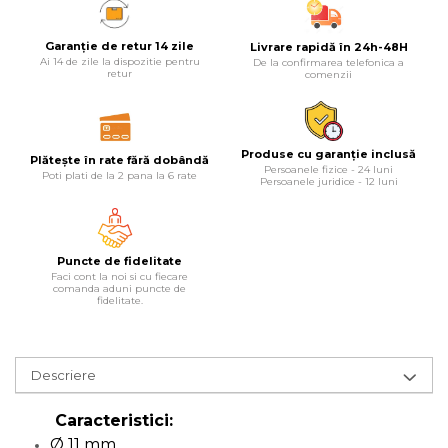
Lampi
Garanție de retur 14 zile
Livrare rapidă în 24h-48H
Echipamente Pentru Service-uri
Ai 14 de zile la dispozitie pentru
De la confirmarea telefonica a
retur
comenzii
Auto
Tester de Tensiune
Decalimetru Pneumatic si
Produse cu garanție inclusă
Plătește în rate fără dobândă
Manual
Persoanele fizice - 24 luni
Poti plati de la 2 pana la 6 rate
Persoanele juridice - 12 luni
Manometru
Antifurt Bicicleta
Densimetru
Puncte de fidelitate
Faci cont la noi si cu fiecare
Accesorii Auto
comanda aduni puncte de
fidelitate.
Tester Baterie Auto
Presa Arc
Descriere
Cheie Roti
Cheie Bujii
Caracteristici:
Cheie Filtru Ulei
Ø 11 mm