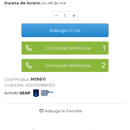
Durata de livrare:
24-48 de ore
Maturi, Mopuri, Galeti &
Accesorii
Jucarii
Adauga in cos
Microscoape
Cantare
Comanda telefonica
Rafturi
Baterii & Acumulatori
Comanda telefonica
Baterii AAA
Cod Produs:
M19611
Baterii AA
Cod EAN: 4003315681533
Achizitii
SEAP
Corpuri de Iluminat
Lanterne
Adauga la Favorite
Proiectoare
Iluminare Led