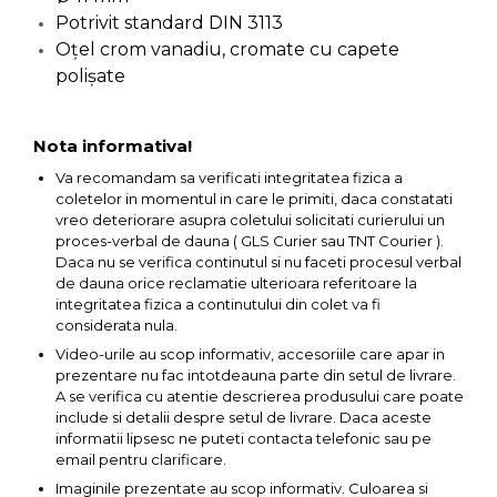
Potrivit standard DIN 3113
Capre & Suporti Auto
Oțel crom vanadiu, cromate cu capete
Pat Mobil Auto
polișate
Cric Hidraulic
Set / trusa chei tubulare
Nota informativa!
Chei Tubulare
Va recomandam sa verificati integritatea fizica a
coletelor in momentul in care le primiti, daca constatati
Multimetru Digital
vreo deteriorare asupra coletului solicitati curierului un
Bara Tractare Auto
proces-verbal de dauna ( GLS Curier sau TNT Courier ).
Daca nu se verifica continutul si nu faceti procesul verbal
Canistre benzina
de dauna orice reclamatie ulterioara referitoare la
(combustibil)
integritatea fizica a continutului din colet va fi
considerata nula.
Presa Hidraulica Tinichigerie
Video-urile au scop informativ, accesoriile care apar in
Set Pentru Demontat Piulite
prezentare nu fac intotdeauna parte din setul de livrare.
& Suruburi
A se verifica cu atentie descrierea produsului care poate
Extractor Rulmenti
include si detalii despre setul de livrare. Daca aceste
informatii lipsesc ne puteti contacta telefonic sau pe
Presa Hidraulica Ondulare
email pentru clarificare.
Cabluri
Imaginile prezentate au scop informativ. Culoarea si