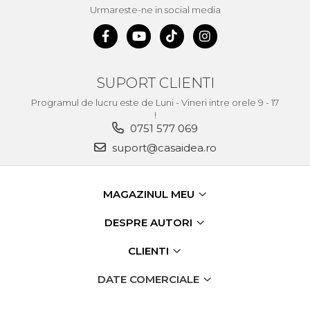
Demolatoare cu SDS-MAX / SDS-
Urmareste-ne in social media
Plus
Flex & Polizor Unghiular,
Suporti & Discuri
Pompe, Turbojet, Aparate &
Utilaje Spalat Auto
SUPORT CLIENTI
Masini de Frezat Verticale
Programul de lucru este de Luni - Vineri intre orele 9 - 17
!
Masini de Taiat / Frezat
0751 577 069
Caneluri
suport@casaidea.ro
Masina de tuns oi
profesionala
Pistoale de Vopsit
MAGAZINUL MEU
Letcoane & Consumabile
DESPRE AUTORI
Pistol de lipit si accesorii
CLIENTI
Suflante cu Aer Cald
Pietre si polizoare de banc
DATE COMERCIALE
profesionale
Masina de gaurit cu coloana