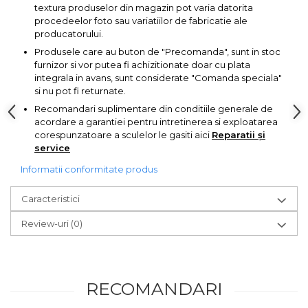
Pompa transfer lichide
textura produselor din magazin pot varia datorita
procedeelor foto sau variatiilor de fabricatie ale
Pompa Aer
producatorului.
Cric Manual
Produsele care au buton de "Precomanda", sunt in stoc
furnizor si vor putea fi achizitionate doar cu plata
Ulei Hidraulic
integrala in avans, sunt considerate "Comanda speciala"
si nu pot fi returnate.
Troliu
Recomandari suplimentare din conditiile generale de
Palan
acordare a garantiei pentru intretinerea si exploatarea
Cheie & Adaptor
corespunzatoare a sculelor le gasiti aici
Reparatii și
service
Dinamometric
Informatii conformitate produs
Carucior Scule
Echipamente de Siguranta
Caracteristici
Auto
Review-uri
(0)
Stetoscop Auto
Tester Compresie Auto
Truse reparatii anvelope
RECOMANDARI
Dispozitiv Aerisire &
Schimbare Lichid Frana