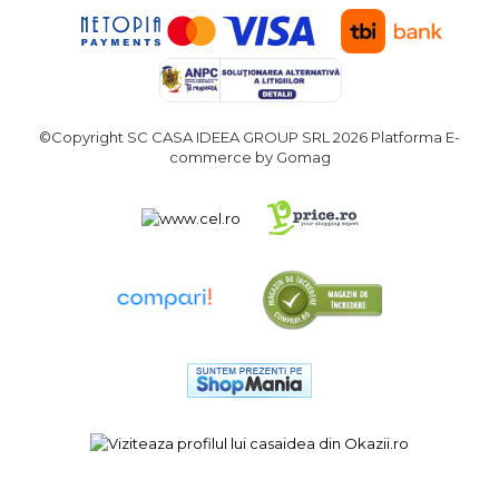
verticala / profesionala
Electropalan & Scripete
Electric
Suport Bormasina
©Copyright SC CASA IDEEA GROUP SRL 2026
Platforma E-
Priza & prelungitoare
commerce by Gomag
electrice
Scule multifunctionale si
accesorii
Compresoare de Aer
Profesionale
Masini de Slefuit Alternative
si Orbitale
Aparate & Invertoare de
Sudura
Rindele Electrice
Generator Curent Electric
Masina debitat metal