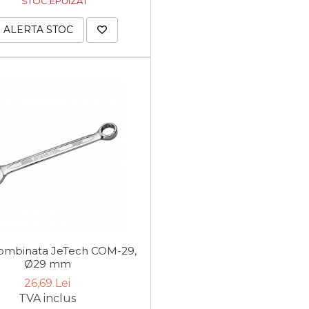
STOC EPUIZAT
ALERTA STOC
ombinata JeTech COM-29,
Ø29 mm
26,69 Lei
TVA inclus