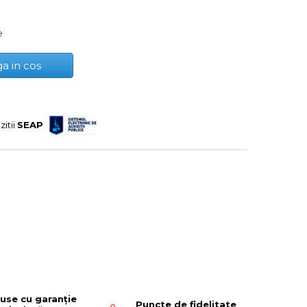
e
a in cos
zitii
SEAP
use cu garanție
Puncte de fidelitate