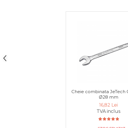
Manometru
Antifurt Bicicleta
Densimetru
Accesorii Auto
Tester Baterie Auto
Presa Arc
Cheie Roti
Cheie Bujii
Cheie Filtru Ulei
Capre & Suporti Auto
Pat Mobil Auto
Cheie combinata JeTech
Ø28 mm
Cric Hidraulic
16,82 Lei
Set / trusa chei tubulare
TVA inclus
Chei Tubulare
Multimetru Digital