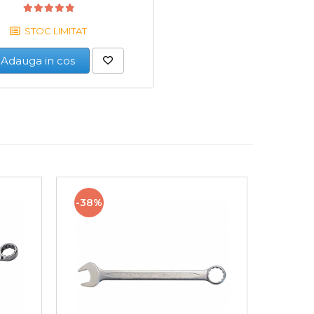
STOC LIMITAT
Adauga in cos
-38%
-36%