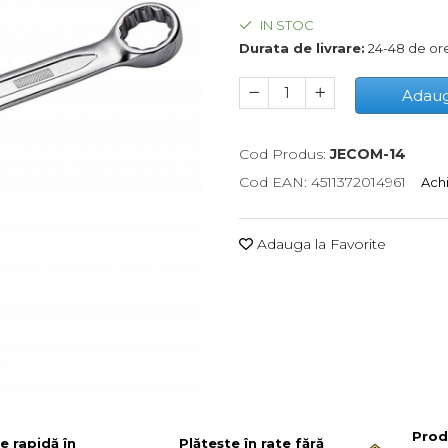
IN STOC
Durata de livrare:
24-48 de or
Adaug
Cod Produs:
JECOM-14
Cod EAN: 4511372014961
Achi
Adauga la Favorite
Prod
re rapidă în
Plătește în rate fără