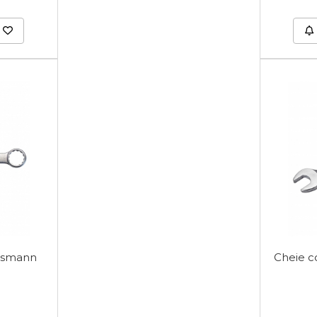
esmann
Cheie c