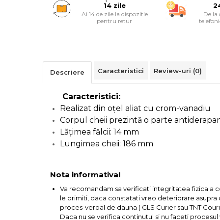
14 zile
2
Cutii Depozitare
Ai 14 de zile la dispozitie
De la
Chinga & Suport Mobila
pentru retur
telefon
Organizatoare
imbracaminte si incaltaminte
Maturi, Mopuri, Galeti &
Caracteristici
Review-uri
(0)
Accesorii
Descriere
Jucarii
Caracteristici:
Microscoape
Realizat din oţel aliat cu crom-vanadiu
Cantare
Corpul cheii prezintă o parte antiderap
Lăţimea fălcii: 14 mm
Rafturi
Lungimea cheii: 186 mm
Baterii & Acumulatori
Nota informativa!
Va recomandam sa verificati integritatea fizica a 
le primiti, daca constatati vreo deteriorare asupra co
Baterii AAA
proces-verbal de dauna ( GLS Curier sau TNT Courie
Baterii AA
Daca nu se verifica continutul si nu faceti procesu