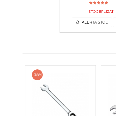
Cheie & Adaptor
Dinamometric
STOC EPUIZAT
Carucior Scule
Echipamente de Siguranta
ALERTA STOC
Auto
Stetoscop Auto
Tester Compresie Auto
Truse reparatii anvelope
Dispozitiv Aerisire &
Schimbare Lichid Frana
Chingi Auto & Coarde
-38%
Elastice
Intretinere & Cosmetica
auto
Scule pentru coloana de
esapament