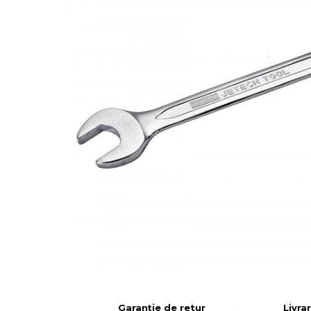
Articole Pentru Casa
Articole Pentru Gradina
Accesorii Bucatarie
Cabluri Incalzitoare cu
Termostat
Sisteme de Supraveghere &
Alarme Casa
Accesorii Baie
Accesorii Telefoane
Casti Audio
Accesorii Laptop & PC
Aparate de Curatat cu
Ultrasunete
Garanție de retur
Livra