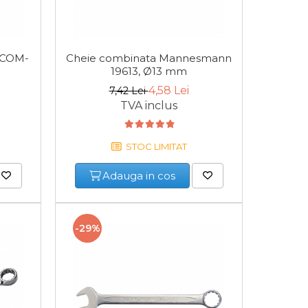
 COM-
Cheie combinata Mannesmann
Cheie 
19613, Ø13 mm
4,58 Lei
7,42 Lei
TVA inclus
STOC LIMITAT
Adauga in cos
-29%