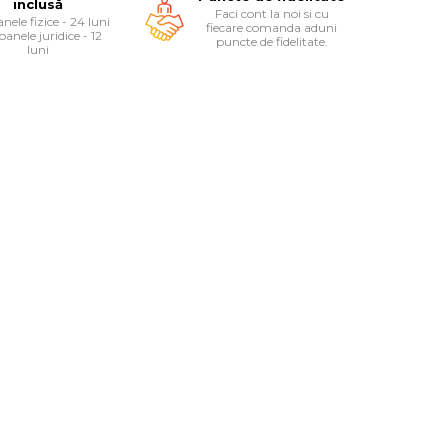
inclusă
Faci cont la noi si cu
nele fizice - 24 luni
fiecare comanda aduni
oanele juridice - 12
puncte de fidelitate.
luni