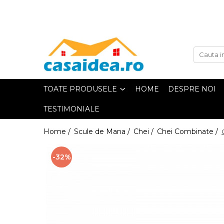
Toate Produsele
Adezivi
TOATE PRODUSELE
HOME
DESPRE NOI
Adeziv Instant & Super Glue
TESTIMONIALE
Adeziv Bicomponent &
Epoxidic
Home /
Scule de Mana /
Chei /
Chei Combinate /
Banda Adeziva
-32%
Pasta de Lipit Universala
Blocator & Solutie Blocare
Suruburi
Banda Izolatoare
Banda Teflon