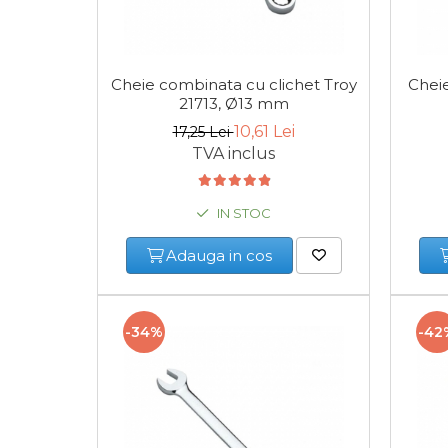
Scule de Mana
Cheie combinata cu clichet Troy
Chei
Surubelnite
21713, Ø13 mm
Scule Tamplarie
10,61 Lei
17,25 Lei
Accesorii Pentru Taiat,
TVA inclus
Gaurit si Slefuit
Truse Scule
IN STOC
Baroase
Adauga in cos
Set Biti
Adaptoare Pentru Biti
Indoit Tevi
-34%
-42
Ciocane Profesionale
Pile Metalice
Clesti