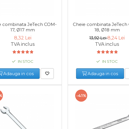
e combinata JeTech COM-
Cheie combinata JeTech
17, Ø17 mm
18, Ø18 mm
8,32 Lei
8,24 Lei
13,92 Lei
TVA inclus
TVA inclus
IN STOC
IN STOC
Adauga in cos
Adauga in cos
%
-41%