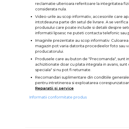
reclamatie ulterioara referitoare la integritatea fizi
considerata nula.
Corpuri de Iluminat
Video-urile au scop informativ, accesoriile care ap
intotdeauna parte din setul de livrare. A se verific
produsului care poate include si detalii despre set
informatii lipsesc ne puteti contacta telefonic sau 
Lanterne
Imaginile prezentate au scop informativ. Culoarea 
Proiectoare
magazin pot varia datorita procedeelor foto sau var
producatorului.
Iluminare Led
Produsele care au buton de "Precomanda", sunt in s
Lampi
achizitionate doar cu plata integrala in avans, su
speciala" si nu pot fi returnate.
Echipamente Pentru Service-uri
Recomandari suplimentare din conditiile generale
Auto
pentru intretinerea si exploatarea corespunzatoare 
Reparatii și service
Informatii conformitate produs
Tester de Tensiune
Decalimetru Pneumatic si
Manual