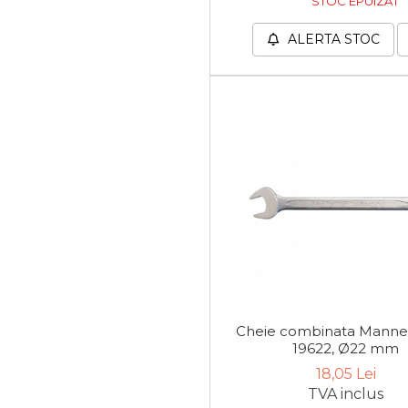
STOC EPUIZAT
Bara Tractare Auto
ALERTA STOC
Canistre benzina
(combustibil)
Presa Hidraulica Tinichigerie
Set Pentru Demontat Piulite
& Suruburi
Extractor Rulmenti
Presa Hidraulica Ondulare
Cabluri
Pompa transfer lichide
Pompa Aer
Cric Manual
Ulei Hidraulic
Cheie combinata Mann
19622, Ø22 mm
Troliu
18,05 Lei
Palan
TVA inclus