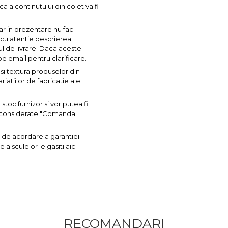
ca a continutului din colet va fi
ar in prezentare nu fac
a cu atentie descrierea
ul de livrare. Daca aceste
pe email pentru clarificare.
si textura produselor din
iatiilor de fabricatie ale
toc furnizor si vor putea fi
nt considerate "Comanda
 de acordare a garantiei
a sculelor le gasiti aici
RECOMANDARI