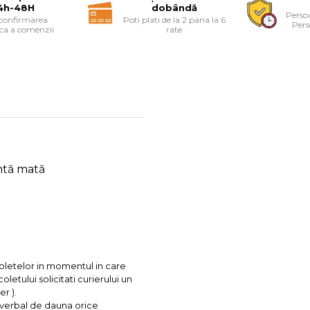
4h-48H
dobândă
Persoa
 confirmarea
Poti plati de la 2 pana la 6
Pers
ica a comenzii
rate
antă mată
coletelor in momentul in care
letului solicitati curierului un
r ).
l verbal de dauna orice