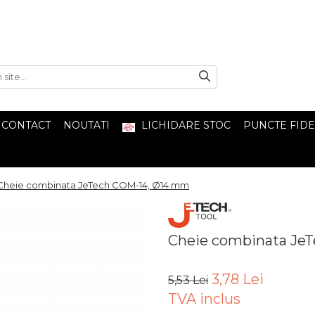
CONTACT
NOUTATI
LICHIDARE STOC
PUNCTE FIDE
Cheie combinata JeTech COM-14, Ø14 mm
Cheie combinata Je
3,78 Lei
5,53 Lei
TVA inclus