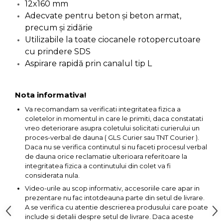
12x160 mm
Capre & Suporti Auto
Adecvate pentru beton şi beton armat,
precum şi zidărie
Pat Mobil Auto
Utilizabile la toate ciocanele rotopercutoare
Cric Hidraulic
cu prindere SDS
Set / trusa chei tubulare
Aspirare rapidă prin canalul tip L
Chei Tubulare
Multimetru Digital
Nota informativa!
Bara Tractare Auto
Va recomandam sa verificati integritatea fizica a
coletelor in momentul in care le primiti, daca constatati
Canistre benzina
vreo deteriorare asupra coletului solicitati curierului un
(combustibil)
proces-verbal de dauna ( GLS Curier sau TNT Courier ).
Presa Hidraulica Tinichigerie
Daca nu se verifica continutul si nu faceti procesul verbal
de dauna orice reclamatie ulterioara referitoare la
Set Pentru Demontat Piulite
integritatea fizica a continutului din colet va fi
& Suruburi
considerata nula.
Extractor Rulmenti
Video-urile au scop informativ, accesoriile care apar in
prezentare nu fac intotdeauna parte din setul de livrare.
Presa Hidraulica Ondulare
A se verifica cu atentie descrierea produsului care poate
Cabluri
include si detalii despre setul de livrare. Daca aceste