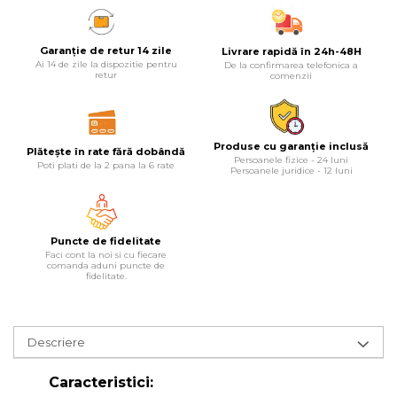
Lampi
Garanție de retur 14 zile
Livrare rapidă în 24h-48H
Echipamente Pentru Service-uri
Ai 14 de zile la dispozitie pentru
De la confirmarea telefonica a
Auto
retur
comenzii
Tester de Tensiune
Decalimetru Pneumatic si
Manual
Produse cu garanție inclusă
Plătește în rate fără dobândă
Persoanele fizice - 24 luni
Poti plati de la 2 pana la 6 rate
Persoanele juridice - 12 luni
Manometru
Antifurt Bicicleta
Densimetru
Puncte de fidelitate
Accesorii Auto
Faci cont la noi si cu fiecare
comanda aduni puncte de
fidelitate.
Tester Baterie Auto
Presa Arc
Cheie Roti
Descriere
Cheie Bujii
Caracteristici:
Cheie Filtru Ulei