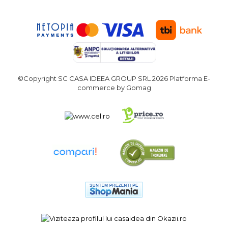
Demolatoare cu SDS-MAX / SDS-
Plus
Flex & Polizor Unghiular,
Suporti & Discuri
Pompe, Turbojet, Aparate &
Utilaje Spalat Auto
Masini de Frezat Verticale
©Copyright SC CASA IDEEA GROUP SRL 2026
Platforma E-
Masini de Taiat / Frezat
commerce by Gomag
Caneluri
Masina de tuns oi
profesionala
Pistoale de Vopsit
Letcoane & Consumabile
Pistol de lipit si accesorii
Suflante cu Aer Cald
Pietre si polizoare de banc
profesionale
Masina de gaurit cu coloana