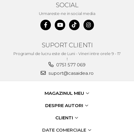
SOCIAL
Echipamente de Lucru &
Protectia Muncii
Urmareste-ne in social media
Multidetector
Pistol Spuma Poliuretanica
Pistol Silicon (Tub de
SUPORT CLIENTI
Silicon)
Programul de lucru este de Luni - Vineri intre orele 9 - 17
Termometru Infrarosu
!
Menghina de banc –
0751 577 069
tamplarie si alte domenii
suport@casaidea.ro
Suruburi si dibluri
Carlige de Ridicare
MAGAZINUL MEU
Dispozitive de Taiat si
Manipulat Sticla
DESPRE AUTORI
CLIENTI
Scule Electrice & Unelte
Ciocane Rotopercutoare &
DATE COMERCIALE