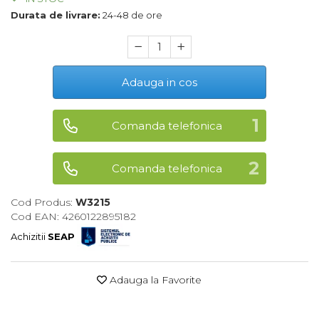
Durata de livrare:
24-48 de ore
Maturi, Mopuri, Galeti &
Accesorii
Jucarii
Microscoape
Adauga in cos
Cantare
Rafturi
Comanda telefonica
Baterii & Acumulatori
Comanda telefonica
Baterii AAA
Baterii AA
Cod Produs:
W3215
Cod EAN: 4260122895182
Achizitii
SEAP
Corpuri de Iluminat
Lanterne
Adauga la Favorite
Proiectoare
Iluminare Led