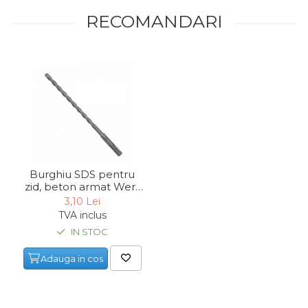
RECOMANDARI
Chingi Auto & Coarde
Elastice
Intretinere & Cosmetica
auto
Scule pentru coloana de
esapament
Scule de Mana
Surubelnite
Burghiu SDS pentru
Scule Tamplarie
zid, beton armat Wert
3200, Ø6x110 mm
Accesorii Pentru Taiat,
3,10 Lei
Gaurit si Slefuit
TVA inclus
IN STOC
Truse Scule
Baroase
Adauga in cos
Set Biti
Adaptoare Pentru Biti