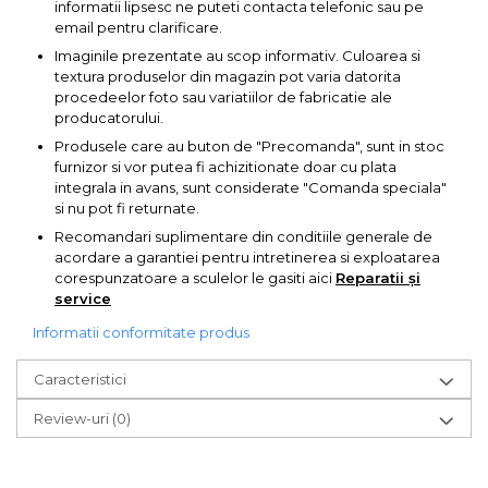
informatii lipsesc ne puteti contacta telefonic sau pe
Pompa transfer lichide
email pentru clarificare.
Pompa Aer
Imaginile prezentate au scop informativ. Culoarea si
textura produselor din magazin pot varia datorita
Cric Manual
procedeelor foto sau variatiilor de fabricatie ale
Ulei Hidraulic
producatorului.
Troliu
Produsele care au buton de "Precomanda", sunt in stoc
furnizor si vor putea fi achizitionate doar cu plata
Palan
integrala in avans, sunt considerate "Comanda speciala"
si nu pot fi returnate.
Cheie & Adaptor
Dinamometric
Recomandari suplimentare din conditiile generale de
acordare a garantiei pentru intretinerea si exploatarea
Carucior Scule
corespunzatoare a sculelor le gasiti aici
Reparatii și
service
Echipamente de Siguranta
Auto
Informatii conformitate produs
Stetoscop Auto
Caracteristici
Tester Compresie Auto
Review-uri
(0)
Truse reparatii anvelope
Dispozitiv Aerisire &
Schimbare Lichid Frana