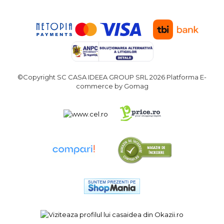
Demolatoare cu SDS-MAX / SDS-
Plus
Flex & Polizor Unghiular,
Suporti & Discuri
Pompe, Turbojet, Aparate &
Utilaje Spalat Auto
Masini de Frezat Verticale
©Copyright SC CASA IDEEA GROUP SRL 2026
Platforma E-
Masini de Taiat / Frezat
commerce by Gomag
Caneluri
Masina de tuns oi
profesionala
Pistoale de Vopsit
Letcoane & Consumabile
Pistol de lipit si accesorii
Suflante cu Aer Cald
Pietre si polizoare de banc
profesionale
Masina de gaurit cu coloana