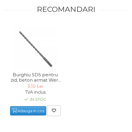
RECOMANDARI
Chingi Auto & Coarde
Elastice
Intretinere & Cosmetica
auto
Scule pentru coloana de
esapament
Scule de Mana
Surubelnite
Burghiu SDS pentru
Scule Tamplarie
zid, beton armat Wert
3200, Ø6x110 mm
Accesorii Pentru Taiat,
3,10 Lei
Gaurit si Slefuit
TVA inclus
IN STOC
Truse Scule
Baroase
Adauga in cos
Set Biti
Adaptoare Pentru Biti