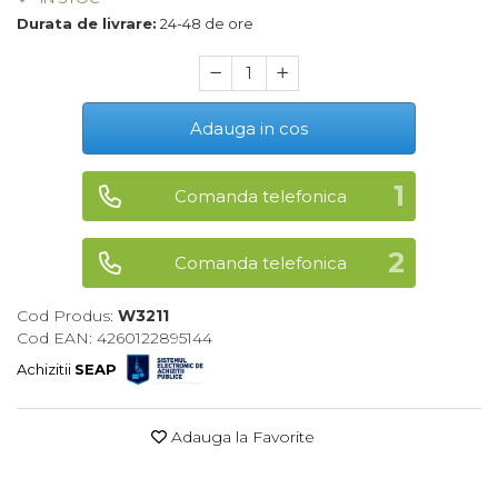
Durata de livrare:
24-48 de ore
Maturi, Mopuri, Galeti &
Accesorii
Jucarii
Microscoape
Adauga in cos
Cantare
Rafturi
Comanda telefonica
Baterii & Acumulatori
Comanda telefonica
Baterii AAA
Baterii AA
Cod Produs:
W3211
Cod EAN: 4260122895144
Achizitii
SEAP
Corpuri de Iluminat
Lanterne
Adauga la Favorite
Proiectoare
Iluminare Led