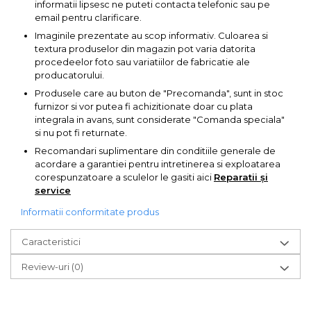
informatii lipsesc ne puteti contacta telefonic sau pe
Pompa transfer lichide
email pentru clarificare.
Pompa Aer
Imaginile prezentate au scop informativ. Culoarea si
textura produselor din magazin pot varia datorita
Cric Manual
procedeelor foto sau variatiilor de fabricatie ale
Ulei Hidraulic
producatorului.
Troliu
Produsele care au buton de "Precomanda", sunt in stoc
furnizor si vor putea fi achizitionate doar cu plata
Palan
integrala in avans, sunt considerate "Comanda speciala"
si nu pot fi returnate.
Cheie & Adaptor
Dinamometric
Recomandari suplimentare din conditiile generale de
acordare a garantiei pentru intretinerea si exploatarea
Carucior Scule
corespunzatoare a sculelor le gasiti aici
Reparatii și
service
Echipamente de Siguranta
Auto
Informatii conformitate produs
Stetoscop Auto
Caracteristici
Tester Compresie Auto
Review-uri
(0)
Truse reparatii anvelope
Dispozitiv Aerisire &
Schimbare Lichid Frana