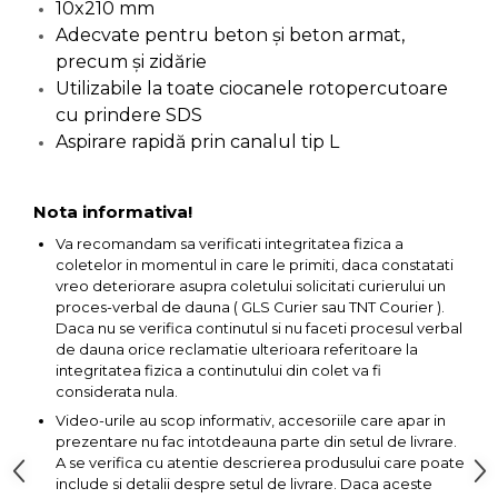
10x210 mm
Capre & Suporti Auto
Adecvate pentru beton şi beton armat,
precum şi zidărie
Pat Mobil Auto
Utilizabile la toate ciocanele rotopercutoare
Cric Hidraulic
cu prindere SDS
Set / trusa chei tubulare
Aspirare rapidă prin canalul tip L
Chei Tubulare
Multimetru Digital
Nota informativa!
Bara Tractare Auto
Va recomandam sa verificati integritatea fizica a
coletelor in momentul in care le primiti, daca constatati
Canistre benzina
vreo deteriorare asupra coletului solicitati curierului un
(combustibil)
proces-verbal de dauna ( GLS Curier sau TNT Courier ).
Presa Hidraulica Tinichigerie
Daca nu se verifica continutul si nu faceti procesul verbal
de dauna orice reclamatie ulterioara referitoare la
Set Pentru Demontat Piulite
integritatea fizica a continutului din colet va fi
& Suruburi
considerata nula.
Extractor Rulmenti
Video-urile au scop informativ, accesoriile care apar in
prezentare nu fac intotdeauna parte din setul de livrare.
Presa Hidraulica Ondulare
A se verifica cu atentie descrierea produsului care poate
Cabluri
include si detalii despre setul de livrare. Daca aceste