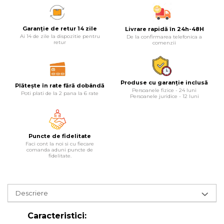
Lampi
Garanție de retur 14 zile
Livrare rapidă în 24h-48H
Echipamente Pentru Service-uri
Ai 14 de zile la dispozitie pentru
De la confirmarea telefonica a
Auto
retur
comenzii
Tester de Tensiune
Decalimetru Pneumatic si
Manual
Produse cu garanție inclusă
Plătește în rate fără dobândă
Persoanele fizice - 24 luni
Poti plati de la 2 pana la 6 rate
Persoanele juridice - 12 luni
Manometru
Antifurt Bicicleta
Densimetru
Puncte de fidelitate
Accesorii Auto
Faci cont la noi si cu fiecare
comanda aduni puncte de
fidelitate.
Tester Baterie Auto
Presa Arc
Cheie Roti
Descriere
Cheie Bujii
Caracteristici:
Cheie Filtru Ulei