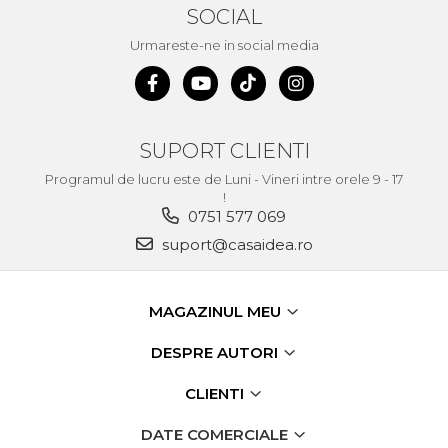
SOCIAL
Echipamente de Lucru &
Protectia Muncii
Urmareste-ne in social media
Multidetector
Pistol Spuma Poliuretanica
Pistol Silicon (Tub de
SUPORT CLIENTI
Silicon)
Programul de lucru este de Luni - Vineri intre orele 9 - 17
Termometru Infrarosu
!
Menghina de banc –
0751 577 069
tamplarie si alte domenii
suport@casaidea.ro
Suruburi si dibluri
Carlige de Ridicare
MAGAZINUL MEU
Dispozitive de Taiat si
Manipulat Sticla
DESPRE AUTORI
CLIENTI
Scule Electrice & Unelte
Ciocane Rotopercutoare &
DATE COMERCIALE