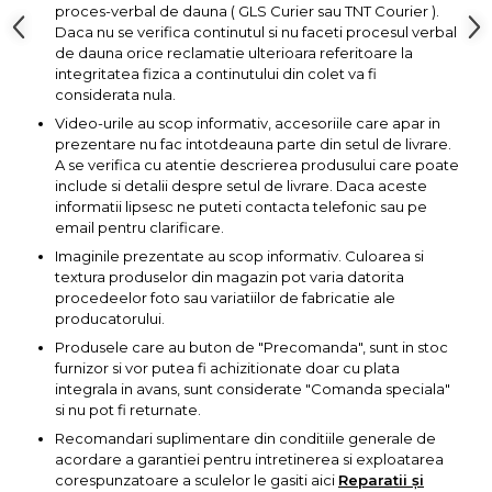
proces-verbal de dauna ( GLS Curier sau TNT Courier ).
Chingi Auto & Coarde
Daca nu se verifica continutul si nu faceti procesul verbal
Elastice
de dauna orice reclamatie ulterioara referitoare la
integritatea fizica a continutului din colet va fi
Intretinere & Cosmetica
considerata nula.
auto
Video-urile au scop informativ, accesoriile care apar in
Scule pentru coloana de
prezentare nu fac intotdeauna parte din setul de livrare.
esapament
A se verifica cu atentie descrierea produsului care poate
include si detalii despre setul de livrare. Daca aceste
informatii lipsesc ne puteti contacta telefonic sau pe
Scule de Mana
email pentru clarificare.
Surubelnite
Imaginile prezentate au scop informativ. Culoarea si
textura produselor din magazin pot varia datorita
Scule Tamplarie
procedeelor foto sau variatiilor de fabricatie ale
producatorului.
Accesorii Pentru Taiat,
Gaurit si Slefuit
Produsele care au buton de "Precomanda", sunt in stoc
furnizor si vor putea fi achizitionate doar cu plata
Truse Scule
integrala in avans, sunt considerate "Comanda speciala"
si nu pot fi returnate.
Baroase
Recomandari suplimentare din conditiile generale de
Set Biti
acordare a garantiei pentru intretinerea si exploatarea
Adaptoare Pentru Biti
corespunzatoare a sculelor le gasiti aici
Reparatii și