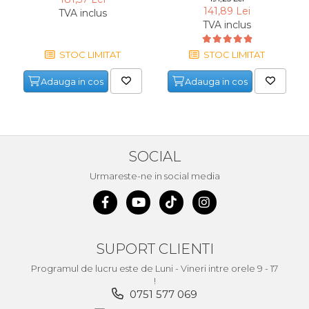
141,89 Lei
verticala / profesionala
TVA inclus
TVA inclus
Electropalan & Scripete
Electric
STOC LIMITAT
STOC LIMITAT
Suport Bormasina
Adauga in cos
Adauga in cos
Priza & prelungitoare
electrice
Scule multifunctionale si
accesorii
SOCIAL
Compresoare de Aer
Profesionale
Urmareste-ne in social media
Masini de Slefuit Alternative
si Orbitale
Aparate & Invertoare de
Sudura
SUPORT CLIENTI
Rindele Electrice
Programul de lucru este de Luni - Vineri intre orele 9 - 17
!
Generator Curent Electric
0751 577 069
Masina debitat metal