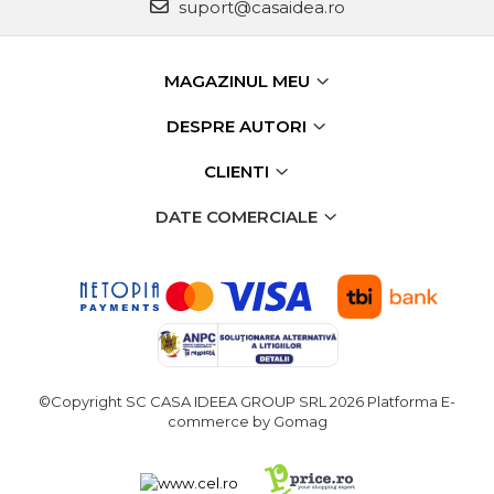
suport@casaidea.ro
Fierastraie Electrice
Fierastrau cu banda vertical
MAGAZINUL MEU
Foarfeci Electrice
DESPRE AUTORI
Aspiratoare Profesionale &
Industriale
CLIENTI
Dezumidificatoare de Aer
Profesionale Industriale
DATE COMERCIALE
Acumulatori & Incarcatoare
Scule Electrice: Bormasini,
Autofiletante
Statii & Masini Universale de
Ascutit Scule
Aparate de masurat digitale
& Telemetru laser
©Copyright SC CASA IDEEA GROUP SRL 2026
Platforma E-
Pistoale & Capsatoare
commerce by Gomag
Electrice pentru Cuie si Capse
Aparat / dispozitiv ascutit