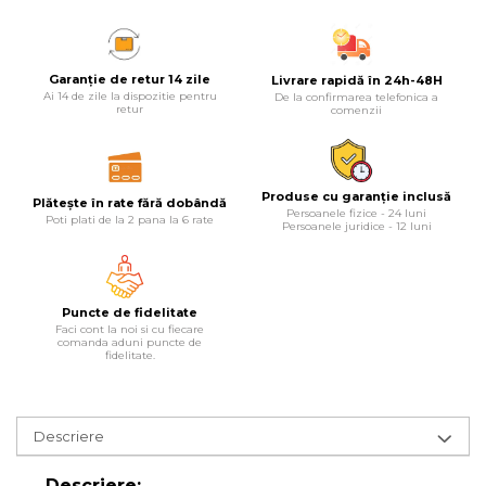
Lampi
Echipamente Pentru Service-uri
Garanție de retur 14 zile
Livrare rapidă în 24h-48H
Auto
Ai 14 de zile la dispozitie pentru
De la confirmarea telefonica a
retur
comenzii
Tester de Tensiune
Decalimetru Pneumatic si
Manual
Produse cu garanție inclusă
Plătește în rate fără dobândă
Manometru
Persoanele fizice - 24 luni
Poti plati de la 2 pana la 6 rate
Persoanele juridice - 12 luni
Antifurt Bicicleta
Densimetru
Accesorii Auto
Puncte de fidelitate
Faci cont la noi si cu fiecare
comanda aduni puncte de
Tester Baterie Auto
fidelitate.
Presa Arc
Cheie Roti
Descriere
Cheie Bujii
Cheie Filtru Ulei
Descriere: