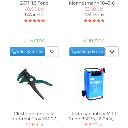
2671, 1.5 Tone
Mannesmann 1043-60-
Unelte de Zugravit
125, 60-125 mm
68,00 Lei
32,00 Lei
TVA inclus
TVA inclus
Roata de Masurat
Lacate & Incuietori
Scripete Manual
IN STOC
IN STOC
Banc de lucru – tamplarie
Transpalet / carucior
Adauga in cos
Adauga in cos
transport marfa
Perie de Sarma
Capsator Manual
Poansoane Cifre & Litere
Adaptor Unghiular
Bormasina
Nicovala fierarie
Cleste de dezizolat
Redresor auto V 621 C
Chei
automat Troy 24007,
Gude 85075, 12-24 V, 70
0.5-6 mm²
A
16,99 Lei
998,20 Lei
Scari