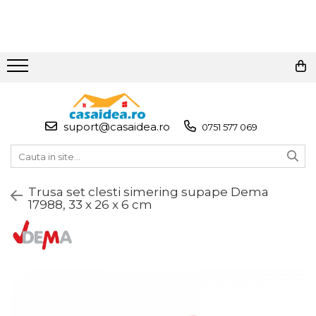
Toate Produsele
Adezivi
Adeziv Instant & Super Glue
suport@casaidea.ro
0751 577 069
Adeziv Bicomponent &
Epoxidic
Banda Adeziva
Trusa set clesti simering supape Dema
Pasta de Lipit Universala
17988, 33 x 26 x 6 cm
Blocator & Solutie Blocare
Suruburi
Banda Izolatoare
Banda Teflon
Articole Pentru Casa