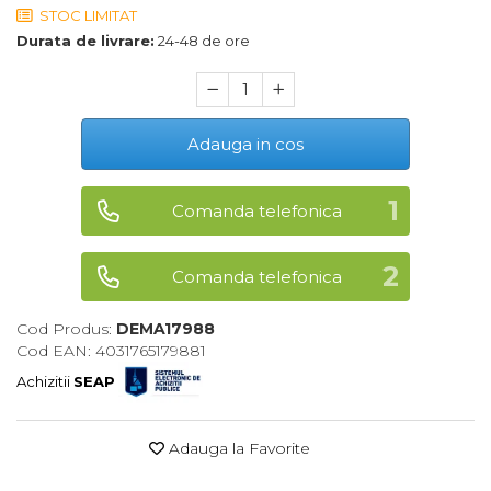
STOC LIMITAT
Maturi, Mopuri, Galeti &
Durata de livrare:
24-48 de ore
Accesorii
Jucarii
Microscoape
Adauga in cos
Cantare
Rafturi
Comanda telefonica
Baterii & Acumulatori
Baterii AAA
Comanda telefonica
Baterii AA
Cod Produs:
DEMA17988
Cod EAN: 4031765179881
Corpuri de Iluminat
Achizitii
SEAP
Lanterne
Proiectoare
Adauga la Favorite
Iluminare Led