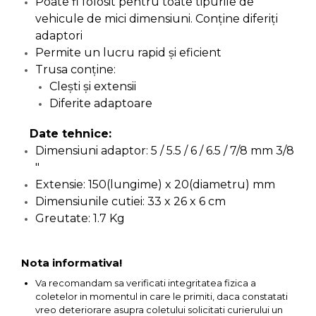
Poate fi folosit pentru toate tipurile de
Pompa transfer lichide
vehicule de mici dimensiuni. Conţine diferiţi
Pompa Aer
adaptori
Cric Manual
Permite un lucru rapid şi eficient
Trusa conţine:
Ulei Hidraulic
Cleşti şi extensii
Troliu
Diferite adaptoare
Palan
Date tehnice:
Cheie & Adaptor
Dimensiuni adaptor: 5 / 5.5 / 6 / 6.5 / 7/8 mm 3/8
Dinamometric
"
Carucior Scule
Extensie: 150(lungime) x 20(diametru) mm
Echipamente de Siguranta
Dimensiunile cutiei: 33 x 26 x 6 cm
Auto
Greutate: 1.7 Kg
Stetoscop Auto
Tester Compresie Auto
Nota informativa!
Truse reparatii anvelope
Va recomandam sa verificati integritatea fizica a
coletelor in momentul in care le primiti, daca constatati
Dispozitiv Aerisire &
vreo deteriorare asupra coletului solicitati curierului un
Schimbare Lichid Frana