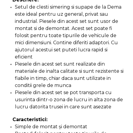
Setul de clesti simering si supape de la Dema
Capre & Suporti Auto
este ideal pentru uz general, privat sau
Pat Mobil Auto
industrial. Piesele din acest set sunt usor de
Cric Hidraulic
montat si de demontat. Acest set poate fi
folosit pentru toate tipurile de vehicule de
Set / trusa chei tubulare
mici dimensiuni. Contine diferiti adaptori. Cu
Chei Tubulare
ajutorul acestui set puteti lucra rapid si
Multimetru Digital
eficient
Bara Tractare Auto
Piesele din acest set sunt realizate din
materiale de inalta calitate si sunt rezistente si
Canistre benzina
fiabile in timp, chiar daca sunt utilizate in
(combustibil)
conditii grele de munca
Presa Hidraulica Tinichigerie
Piesele din acest set se pot transporta cu
Set Pentru Demontat Piulite
usurinta dintr-o zona de lucru in alta zona de
& Suruburi
lucru datorita trusei in care sunt asezate
Extractor Rulmenti
Caracteristici:
Presa Hidraulica Ondulare
Simple de montat şi demontat
Cabluri