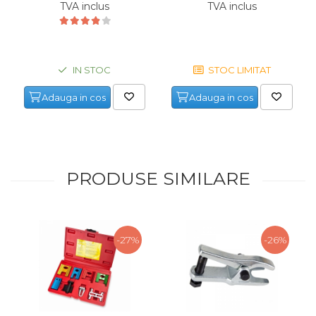
TVA inclus
TVA inclus
Echipamente de Lucru &
Protectia Muncii
Multidetector
IN STOC
STOC LIMITAT
Pistol Spuma Poliuretanica
Pistol Silicon (Tub de
Adauga in cos
Adauga in cos
Silicon)
Termometru Infrarosu
Menghina de banc –
tamplarie si alte domenii
PRODUSE SIMILARE
Suruburi si dibluri
Carlige de Ridicare
Dispozitive de Taiat si
-27%
-26%
Manipulat Sticla
Scule Electrice & Unelte
Ciocane Rotopercutoare &