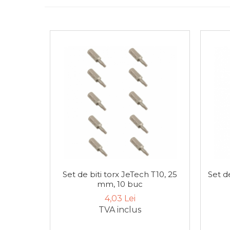
Cheie Roti
Cheie Bujii
Cheie Filtru Ulei
Capre & Suporti Auto
Pat Mobil Auto
Cric Hidraulic
Set de biti torx JeTech T10, 25
Set d
Set / trusa chei tubulare
mm, 10 buc
4,03 Lei
Chei Tubulare
TVA inclus