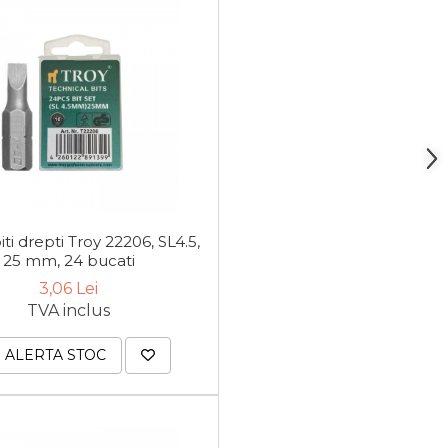
iti drepti Troy 22206, SL4.5,
25 mm, 24 bucati
3,06 Lei
TVA inclus
ALERTA STOC