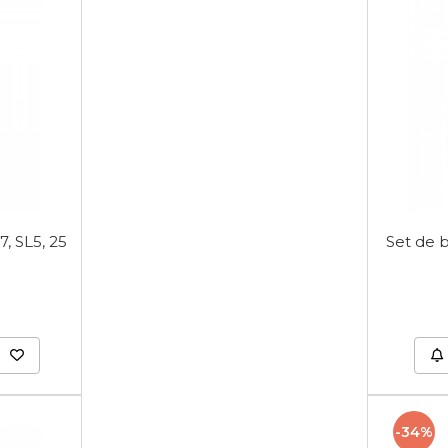
7, SL5, 25
Set de b
-34%