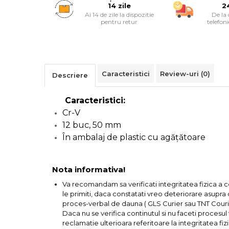
Alarme Casa
14 zile
2
Ai 14 de zile la dispozitie
De la
pentru retur
telefon
Accesorii Baie
Accesorii Telefoane
Caracteristici
Review-uri
(0)
Descriere
Casti Audio
Caracteristici:
Accesorii Laptop & PC
Cr-V
12 buc, 50 mm
Aparate de Curatat cu
În ambalaj de plastic cu agățătoare
Ultrasunete
Nota informativa!
Cutii Depozitare
Va recomandam sa verificati integritatea fizica a 
le primiti, daca constatati vreo deteriorare asupra co
Chinga & Suport Mobila
proces-verbal de dauna ( GLS Curier sau TNT Courie
Daca nu se verifica continutul si nu faceti procesu
Organizatoare imbracaminte si
reclamatie ulterioara referitoare la integritatea fizi