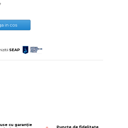
e
a in cos
izitii
SEAP
use cu garanție
Puncte de fidelitate