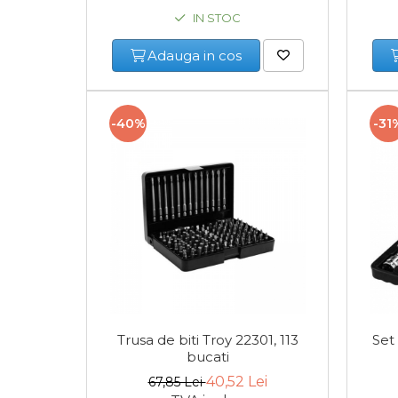
Multimetru Digital
IN STOC
Bara Tractare Auto
Adauga in cos
Canistre benzina (combustibil)
-40%
-31
Presa Hidraulica Tinichigerie
Set Pentru Demontat Piulite &
Suruburi
Extractor Rulmenti
Presa Hidraulica Ondulare
Cabluri
Trusa de biti Troy 22301, 113
Set 
bucati
Pompa transfer lichide
40,52 Lei
67,85 Lei