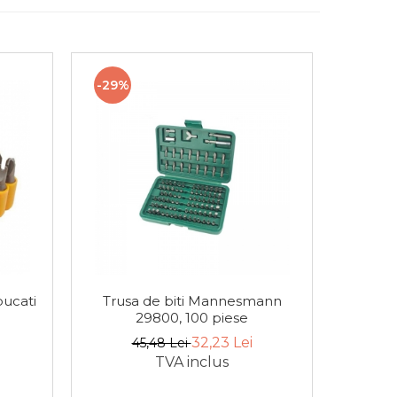
-29%
bucati
Trusa de biti Mannesmann
Trus
29800, 100 piese
32,23 Lei
45,48 Lei
TVA inclus