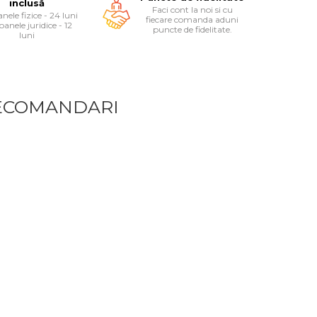
inclusă
Faci cont la noi si cu
nele fizice - 24 luni
fiecare comanda aduni
oanele juridice - 12
puncte de fidelitate.
luni
ECOMANDARI