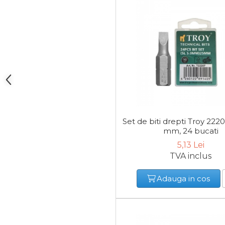
Baterii AA
Corpuri de Iluminat
Lanterne
Set de biti drepti Troy 2220
Proiectoare
mm, 24 bucati
5,13 Lei
Iluminare Led
TVA inclus
Lampi
Adauga in cos
Echipamente Pentru Service-uri
Auto