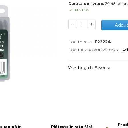
Durata de livrare:
24-48 de or
IN STOC
Adaug
Cod Produs:
T22224
Cod EAN: 4260122891573
Ach
Adauga la Favorite
Prod
re rapidă în
Plătește în rate fără