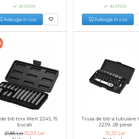
IN STOC
IN STOC
Adauga in cos
Adauga in cos
%
de biti torx Wert 2243, 15
Trusa de biti si tubulare
bucati
2239, 28 piese
15,03 Lei
15,35 Lei
21,85 Lei