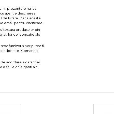
ar in prezentare nu fac
a cu atentie descrierea
ul de livrare. Daca aceste
pe email pentru clarificare.
si textura produselor din
iatiilor de fabricatie ale
toc furnizor si vor putea fi
nt considerate "Comanda
 de acordare a garantiei
a sculelor le gasiti aici