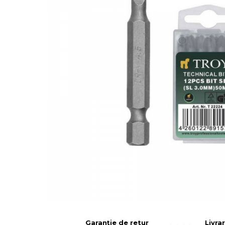
Suruburi
Banda Izolatoare
Banda Teflon
Articole Pentru Casa
Articole Pentru Gradina
Accesorii Bucatarie
Cabluri Incalzitoare cu
Termostat
Sisteme de Supraveghere &
Garanție de retur
Livra