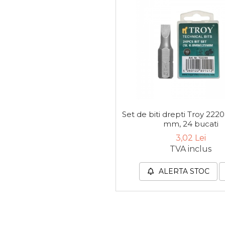
Tester de Tensiune
Decalimetru Pneumatic si
Manual
Manometru
Set de biti drepti Troy 2220
Antifurt Bicicleta
mm, 24 bucati
3,02 Lei
Densimetru
TVA inclus
ALERTA STOC
Accesorii Auto
Tester Baterie Auto
Presa Arc