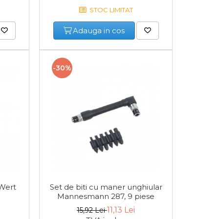
STOC LIMITAT
Adauga in cos
-30%
 Wert
Set de biti cu maner unghiular
Set de
Mannesmann 287, 9 piese
PH
11,13 Lei
15,92 Lei