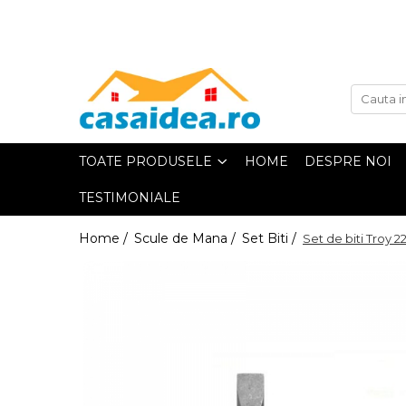
Toate Produsele
Adezivi
TOATE PRODUSELE
HOME
DESPRE NOI
TESTIMONIALE
Adeziv Instant & Super Glue
Home /
Scule de Mana /
Set Biti /
Set de biti Troy 2
Adeziv Bicomponent & Epoxidic
Banda Adeziva
Pasta de Lipit Universala
Blocator & Solutie Blocare