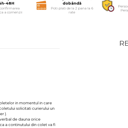
4h-48H
dobândă
Persoa
 confirmarea
Poti plati de la 2 pana la 6
Pers
ica a comenzii
rate
R
coletelor in momentul in care
letului solicitati curierului un
r ).
l verbal de dauna orice
ca a continutului din colet va fi