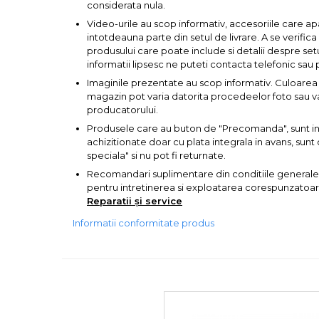
incaltaminte
considerata nula.
Video-urile au scop informativ, accesoriile care ap
intotdeauna parte din setul de livrare. A se verific
Maturi, Mopuri, Galeti &
produsului care poate include si detalii despre set
Accesorii
informatii lipsesc ne puteti contacta telefonic sau 
Imaginile prezentate au scop informativ. Culoarea 
Jucarii
magazin pot varia datorita procedeelor foto sau var
producatorului.
Microscoape
Produsele care au buton de "Precomanda", sunt in s
achizitionate doar cu plata integrala in avans, su
speciala" si nu pot fi returnate.
Cantare
Recomandari suplimentare din conditiile generale
pentru intretinerea si exploatarea corespunzatoare 
Rafturi
Reparatii și service
Informatii conformitate produs
Baterii & Acumulatori
Baterii AAA