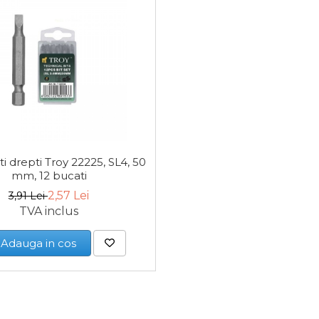
ti drepti Troy 22225, SL4, 50
mm, 12 bucati
2,57 Lei
3,91 Lei
TVA inclus
Adauga in cos