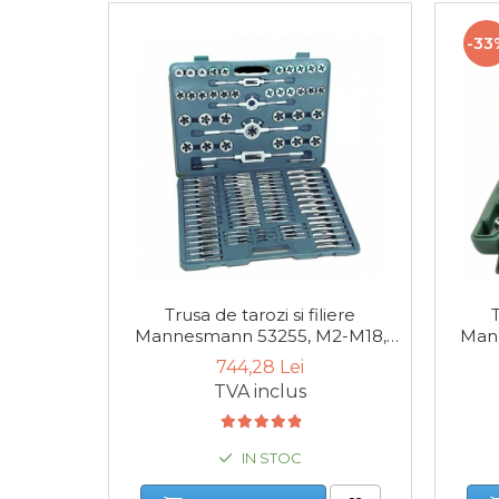
-33
Tester de Tensiune
Decalimetru Pneumatic si
Manual
Manometru
Antifurt Bicicleta
Trusa de tarozi si filiere
T
Densimetru
Mannesmann 53255, M2-M18,
Mann
110 piese
744,28 Lei
Accesorii Auto
TVA inclus
Tester Baterie Auto
IN STOC
Presa Arc