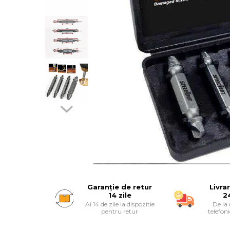
Suruburi
Banda Izolatoare
Banda Teflon
Articole Pentru Casa
Articole Pentru Gradina
Accesorii Bucatarie
Cabluri Incalzitoare cu
Garanție de retur
Livra
14 zile
2
Termostat
Ai 14 de zile la dispozitie
De la
pentru retur
telefon
Sisteme de Supraveghere &