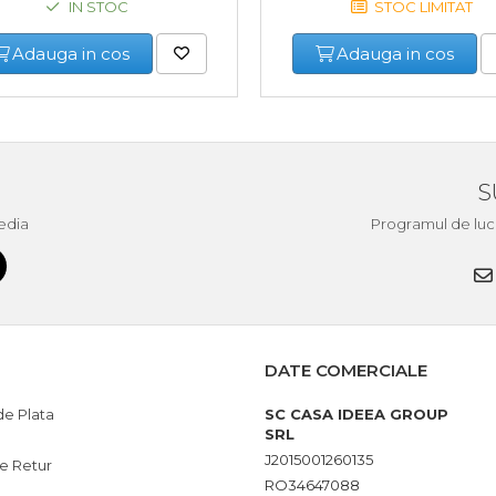
IN STOC
STOC LIMITAT
Adauga in cos
Adauga in cos
S
edia
Programul de lucru 
DATE COMERCIALE
e Plata
SC CASA IDEEA GROUP
SRL
J2015001260135
de Retur
RO34647088