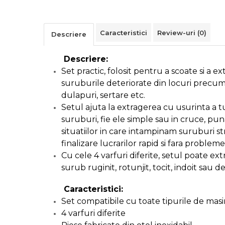
Alarme Casa
Accesorii Baie
Caracteristici
Review-uri
(0)
Descriere
Accesorii Telefoane
Descriere:
Set practic, folosit pentru a scoate si a e
Casti Audio
suruburile deteriorate din locuri precum 
dulapuri, sertare etc.
Accesorii Laptop & PC
Setul ajuta la extragerea cu usurinta a t
suruburi, fie ele simple sau in cruce, pu
situatiilor in care intampinam suruburi st
Aparate de Curatat cu
Ultrasunete
finalizare lucrarilor rapid si fara probleme
Cu cele 4 varfuri diferite, setul poate ex
surub ruginit, rotunjit, tocit, indoit sau 
Cutii Depozitare
Caracteristici:
Chinga & Suport Mobila
Set compatibile cu toate tipurile de masin
4 varfuri diferite
Organizatoare imbracaminte si