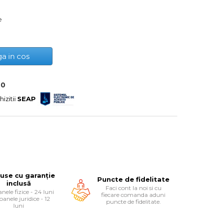
e
a in cos
70
hizitii
SEAP
use cu garanție
Puncte de fidelitate
inclusă
Faci cont la noi si cu
nele fizice - 24 luni
fiecare comanda aduni
oanele juridice - 12
puncte de fidelitate.
luni