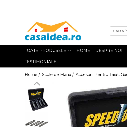
Toate Produsele
Adezivi
TOATE PRODUSELE
HOME
DESPRE NOI
TESTIMONIALE
Adeziv Instant & Super Glue
Home /
Scule de Mana /
Accesorii Pentru Taiat, Gaur
Adeziv Bicomponent & Epoxidic
Banda Adeziva
Pasta de Lipit Universala
Blocator & Solutie Blocare