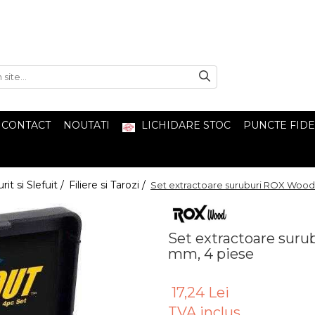
CONTACT
NOUTATI
LICHIDARE STOC
PUNCTE FIDE
it si Slefuit /
Filiere si Tarozi /
Set extractoare suruburi ROX Wood
Set extractoare sur
mm, 4 piese
17,24 Lei
TVA inclus