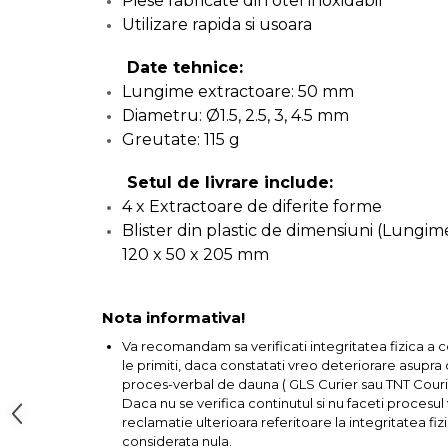
Piese fabricate din otel inoxidabil
incaltaminte
Utilizare rapida si usoara
Maturi, Mopuri, Galeti &
Date tehnice:
Accesorii
Lungime extractoare: 50 mm
Diametru: Ø1.5, 2.5, 3, 4.5 mm
Jucarii
Greutate: 115 g
Microscoape
Setul de livrare include:
4 x Extractoare de diferite forme
Blister din plastic de dimensiuni (Lungime
Cantare
120 x 50 x 205 mm
Rafturi
Nota informativa!
Baterii & Acumulatori
Va recomandam sa verificati integritatea fizica a 
le primiti, daca constatati vreo deteriorare asupra co
proces-verbal de dauna ( GLS Curier sau TNT Courie
Daca nu se verifica continutul si nu faceti procesu
reclamatie ulterioara referitoare la integritatea fizi
Baterii AAA
considerata nula.