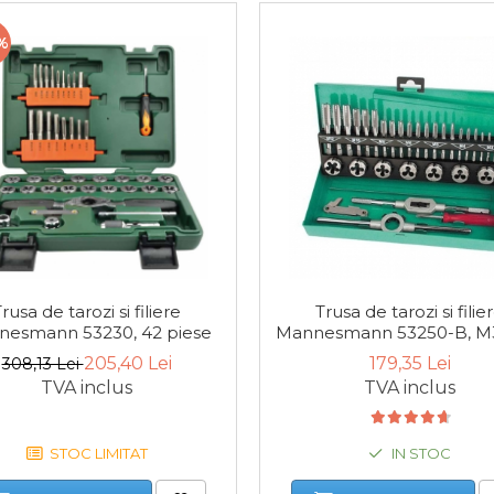
%
rusa de tarozi si filiere
Trusa de tarozi si filie
esmann 53230, 42 piese
Mannesmann 53250-B, M
32 piese
205,40 Lei
179,35 Lei
308,13 Lei
TVA inclus
TVA inclus
STOC LIMITAT
IN STOC