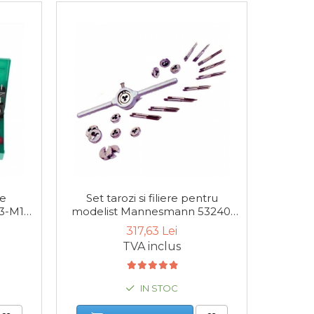
-34%
re
Set tarozi si filiere pentru
Tru
3-M12,
modelist Mannesmann 53240,
Manne
30 piese
317,63 Lei
4
TVA inclus
IN STOC