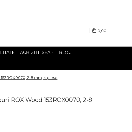
0,00
LITATE
ACHIZITII SEAP
BLOG
 153ROX0070, 2-8 mm, 4 piese
uburi ROX Wood 153ROX0070, 2-8