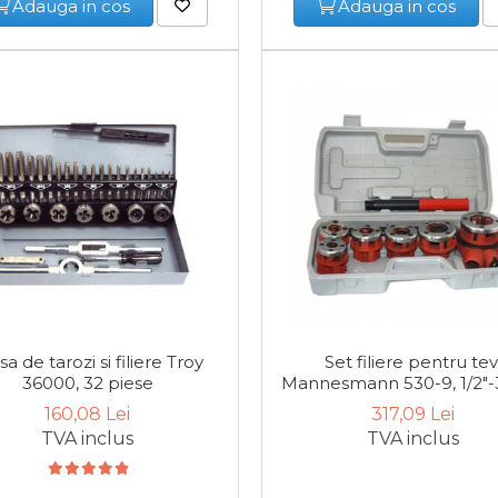
Adauga in cos
Adauga in cos
sa de tarozi si filiere Troy
Set filiere pentru tev
36000, 32 piese
Mannesmann 530-9, 1/2"-3
piese
160,08 Lei
317,09 Lei
TVA inclus
TVA inclus