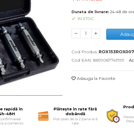
Durata de livrare:
24-48 de or
IN STOC
Adaug
Cod Produs:
ROX153ROX00
Cod EAN: 8699067741999
Ac
Adauga la Favorite
Prod
re rapidă în
Plătește în rate fără
4h-48H
dobândă
Persoa
 confirmarea
Poti plati de la 2 pana la 6
Pers
ica a comenzii
rate