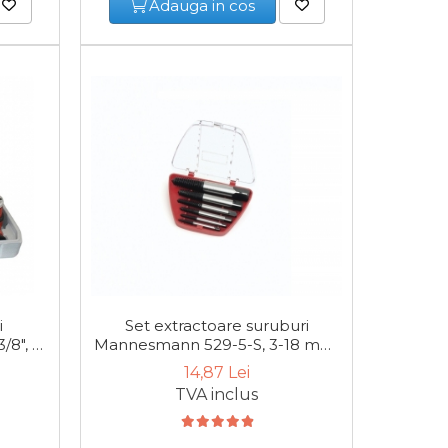
Adauga in cos
-26%
i
Set extractoare suruburi
Trusa
/8", 8
Mannesmann 529-5-S, 3-18 mm,
5 piese
14,87 Lei
3
TVA inclus