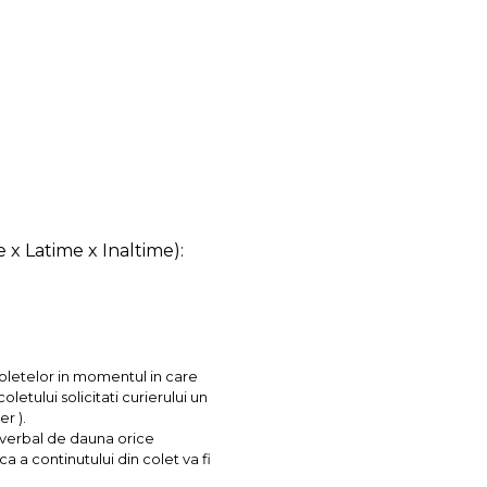
 x Latime x Inaltime):
coletelor in momentul in care
letului solicitati curierului un
r ).
l verbal de dauna orice
ca a continutului din colet va fi