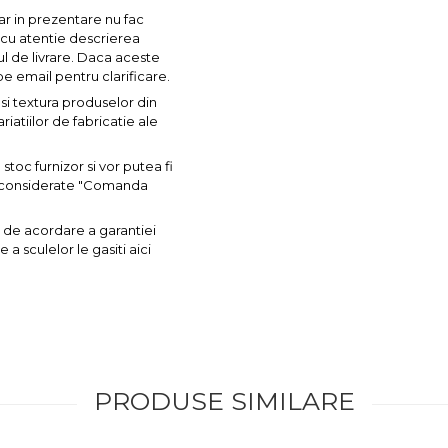
ar in prezentare nu fac
a cu atentie descrierea
ul de livrare. Daca aceste
pe email pentru clarificare.
si textura produselor din
iatiilor de fabricatie ale
toc furnizor si vor putea fi
nt considerate "Comanda
 de acordare a garantiei
a sculelor le gasiti aici
PRODUSE SIMILARE