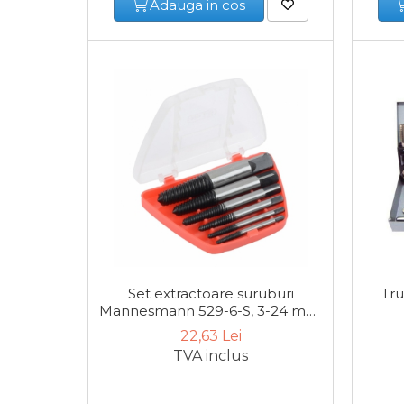
Adauga in cos
Cheie Roti
Cheie Bujii
Cheie Filtru Ulei
Capre & Suporti Auto
Pat Mobil Auto
Cric Hidraulic
Set extractoare suruburi
Tru
Mannesmann 529-6-S, 3-24 mm,
Set / trusa chei tubulare
6 piese
22,63 Lei
TVA inclus
Chei Tubulare