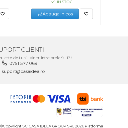
IN STOC
Adauga in cos
UPORT CLIENTI
este de Luni - Vineri intre orele 9 - 17 !
0751 577 069
suport@casaidea.ro
©Copyright SC CASA IDEEA GROUP SRL 2026
Platforma