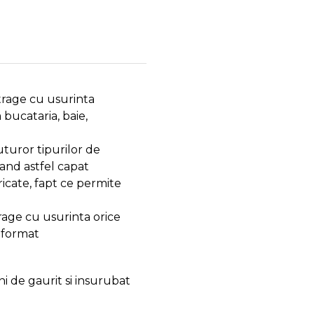
xtrage cu usurinta
bucataria, baie,
uturor tipurilor de
nand astfel capat
ricate, fapt ce permite
trage cu usurinta orice
deformat
i de gaurit si insurubat