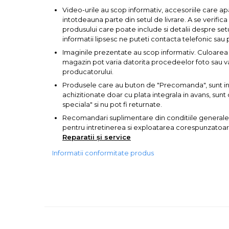
Video-urile au scop informativ, accesoriile care ap
intotdeauna parte din setul de livrare. A se verific
Baterii AA
produsului care poate include si detalii despre set
informatii lipsesc ne puteti contacta telefonic sau 
Corpuri de Iluminat
Imaginile prezentate au scop informativ. Culoarea 
magazin pot varia datorita procedeelor foto sau var
producatorului.
Produsele care au buton de "Precomanda", sunt in s
achizitionate doar cu plata integrala in avans, su
Lanterne
speciala" si nu pot fi returnate.
Recomandari suplimentare din conditiile generale
Proiectoare
pentru intretinerea si exploatarea corespunzatoare 
Reparatii și service
Iluminare Led
Informatii conformitate produs
Lampi
Echipamente Pentru Service-uri
Auto