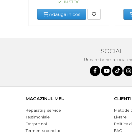
IN STOC
Multimetru Digital
Adauga in cos
Bara Tractare Auto
Canistre benzina (combustibil)
Presa Hidraulica Tinichigerie
SOCIAL
Urmareste-ne in social m
Set Pentru Demontat Piulite &
Suruburi
Extractor Rulmenti
MAGAZINUL MEU
CLIENTI
Presa Hidraulica Ondulare
Cabluri
Reparatii și service
Metode d
Testimoniale
Livrare
Pompa transfer lichide
Despre noi
Politica 
Termeni si conditii
FAQ