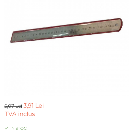
Articole Pentru Gradina
Accesorii Bucatarie
Cabluri Incalzitoare cu
Termostat
Sisteme de Supraveghere &
Alarme Casa
Accesorii Baie
Accesorii Telefoane
Casti Audio
Accesorii Laptop & PC
Aparate de Curatat cu
Ultrasunete
3,91 Lei
5,07 Lei
Cutii Depozitare
TVA inclus
Chinga & Suport Mobila
Organizatoare
IN STOC
imbracaminte si incaltaminte