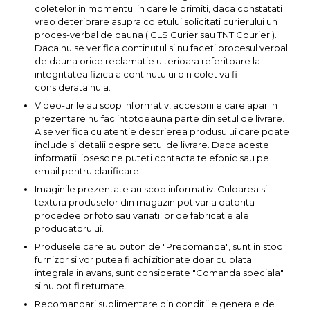
Pompa transfer lichide
coletelor in momentul in care le primiti, daca constatati
vreo deteriorare asupra coletului solicitati curierului un
Pompa Aer
proces-verbal de dauna ( GLS Curier sau TNT Courier ).
Daca nu se verifica continutul si nu faceti procesul verbal
Cric Manual
de dauna orice reclamatie ulterioara referitoare la
Ulei Hidraulic
integritatea fizica a continutului din colet va fi
considerata nula.
Troliu
Video-urile au scop informativ, accesoriile care apar in
Palan
prezentare nu fac intotdeauna parte din setul de livrare.
A se verifica cu atentie descrierea produsului care poate
Cheie & Adaptor
include si detalii despre setul de livrare. Daca aceste
Dinamometric
informatii lipsesc ne puteti contacta telefonic sau pe
email pentru clarificare.
Carucior Scule
Imaginile prezentate au scop informativ. Culoarea si
Echipamente de Siguranta
textura produselor din magazin pot varia datorita
Auto
procedeelor foto sau variatiilor de fabricatie ale
Stetoscop Auto
producatorului.
Produsele care au buton de "Precomanda", sunt in stoc
Tester Compresie Auto
furnizor si vor putea fi achizitionate doar cu plata
Truse reparatii anvelope
integrala in avans, sunt considerate "Comanda speciala"
si nu pot fi returnate.
Dispozitiv Aerisire &
Recomandari suplimentare din conditiile generale de
Schimbare Lichid Frana