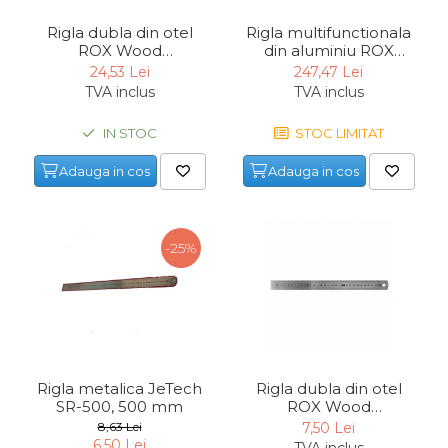
Indoit Tevi
Rigla dubla din otel
Rigla multifunctionala
ROX Wood
din aluminiu ROX
Ciocane Profesionale
153ROX0201, 1000 mm
Wood 153ROX0012, 300
24,53 Lei
247,47 Lei
Pile Metalice
mm
TVA inclus
TVA inclus
Clesti
IN STOC
STOC LIMITAT
Scule Electrician
Adauga in cos
Adauga in cos
Subler
Topoare & Toporisti
Sarpe Desfundat Tevi
-25%
Nivele
Ruleta de Masurat
Amortizoare Hidraulice
Dalta si dornuri
Rigla metalica JeTech
Rigla dubla din otel
Rigla de Masurat Pentru
SR-500, 500 mm
ROX Wood
Constructii
153ROX0199, 300 mm
8,63 Lei
7,50 Lei
Scule Unelte Accesorii
6,50 Lei
TVA inclus