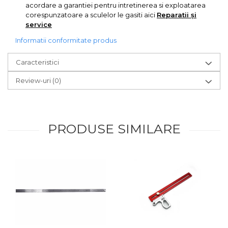
acordare a garantiei pentru intretinerea si exploatarea
Chingi Auto & Coarde
corespunzatoare a sculelor le gasiti aici
Reparatii și
Elastice
service
Intretinere & Cosmetica
Informatii conformitate produs
auto
Caracteristici
Scule pentru coloana de
esapament
Review-uri
(0)
Scule de Mana
Surubelnite
PRODUSE SIMILARE
Scule Tamplarie
Accesorii Pentru Taiat,
Gaurit si Slefuit
Truse Scule
Baroase
Set Biti
Adaptoare Pentru Biti