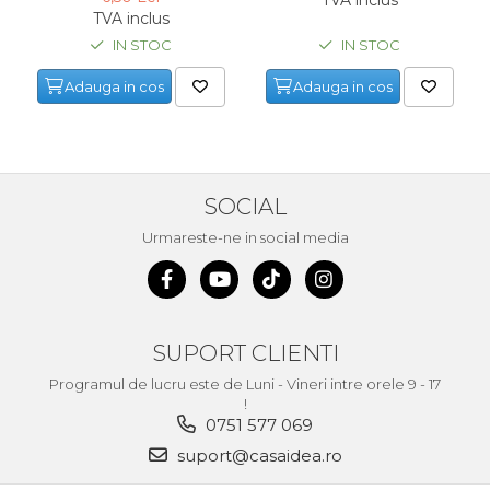
TVA inclus
Unelte de Zugravit
IN STOC
IN STOC
Roata de Masurat
Adauga in cos
Adauga in cos
Lacate & Incuietori
Scripete Manual
Banc de lucru – tamplarie
Transpalet / carucior
SOCIAL
transport marfa
Urmareste-ne in social media
Perie de Sarma
Capsator Manual
Poansoane Cifre & Litere
SUPORT CLIENTI
Adaptor Unghiular
Bormasina
Programul de lucru este de Luni - Vineri intre orele 9 - 17
!
Nicovala fierarie
0751 577 069
Chei
suport@casaidea.ro
Scari