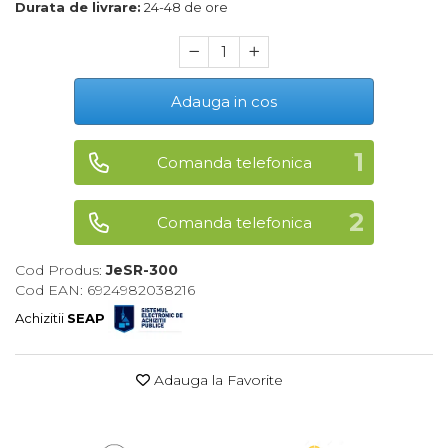
Durata de livrare:
24-48 de ore
Maturi, Mopuri, Galeti &
Accesorii
Jucarii
Adauga in cos
Microscoape
Cantare
Comanda telefonica
Rafturi
Baterii & Acumulatori
Comanda telefonica
Baterii AAA
Cod Produs:
JeSR-300
Baterii AA
Cod EAN: 6924982038216
Achizitii
SEAP
Corpuri de Iluminat
Lanterne
Adauga la Favorite
Proiectoare
Iluminare Led