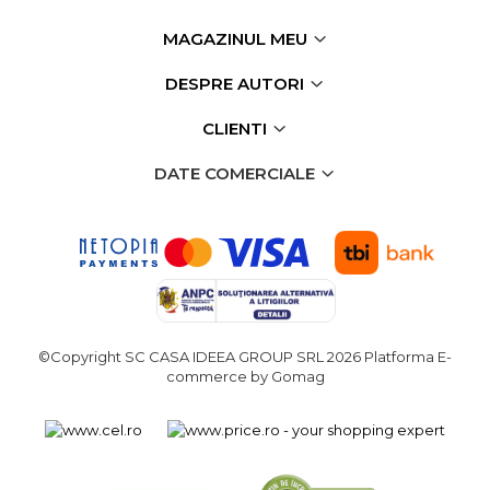
Echipamente de Lucru &
MAGAZINUL MEU
Protectia Muncii
Multidetector
DESPRE AUTORI
Pistol Spuma Poliuretanica
CLIENTI
Pistol Silicon (Tub de
Silicon)
DATE COMERCIALE
Termometru Infrarosu
Menghina de banc –
tamplarie si alte domenii
Suruburi si dibluri
Carlige de Ridicare
©Copyright SC CASA IDEEA GROUP SRL 2026
Platforma E-
Dispozitive de Taiat si
commerce by Gomag
Manipulat Sticla
Scule Electrice & Unelte
Ciocane Rotopercutoare &