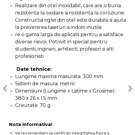
Realizare din otel inoxidabil, care are o buna
Capre & Suporti Auto
rezistenta la oxidare si rezistenta la coroziune.
Pat Mobil Auto
Constructia riglei din otel este durabila si ajuta
Cric Hidraulic
la prevenirea taieturi si indoiri inutile
re o gama larga de aplicatii pentru a satisface
Set / trusa chei tubulare
diverse nevoi. Potrivit in special pentru
Chei Tubulare
studenti, ingineri, arhitecti, profesori si alti
Multimetru Digital
profesionisti
Bara Tractare Auto
Date tehnice:
Canistre benzina
Lungime maxima masurata: 300 mm
(combustibil)
Sistem de masura: metric
Presa Hidraulica Tinichigerie
Dimensiuni (Lungime x Latime x Grosime):
380 x 26 x 1.5 mm
Set Pentru Demontat Piulite
& Suruburi
Greutate: 70 g
Extractor Rulmenti
Presa Hidraulica Ondulare
Nota informativa!
Cabluri
Va recomandam sa verificati integritatea fizica a