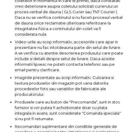
coletelor in momentul in care le primiti, daca constatati
Pompa transfer lichide
vreo deteriorare asupra coletului solicitati curierului un
proces-verbal de dauna ( GLS Curier sau TNT Courier ).
Pompa Aer
Daca nu se verifica continutul si nu faceti procesul verbal
Cric Manual
de dauna orice reclamatie ulterioara referitoare la
integritatea fizica a continutului din colet va fi
Ulei Hidraulic
considerata nula.
Troliu
Video-urile au scop informativ, accesoriile care apar in
prezentare nu fac intotdeauna parte din setul de livrare.
Palan
A se verifica cu atentie descrierea produsului care poate
Cheie & Adaptor
include si detalii despre setul de livrare. Daca aceste
Dinamometric
informatii lipsesc ne puteti contacta telefonic sau pe
email pentru clarificare.
Carucior Scule
Imaginile prezentate au scop informativ. Culoarea si
Echipamente de Siguranta
textura produselor din magazin pot varia datorita
Auto
procedeelor foto sau variatiilor de fabricatie ale
producatorului.
Stetoscop Auto
Produsele care au buton de "Precomanda", sunt in stoc
Tester Compresie Auto
furnizor si vor putea fi achizitionate doar cu plata
integrala in avans, sunt considerate "Comanda speciala"
Truse reparatii anvelope
si nu pot fi returnate.
Dispozitiv Aerisire &
Recomandari suplimentare din conditiile generale de
Schimbare Lichid Frana