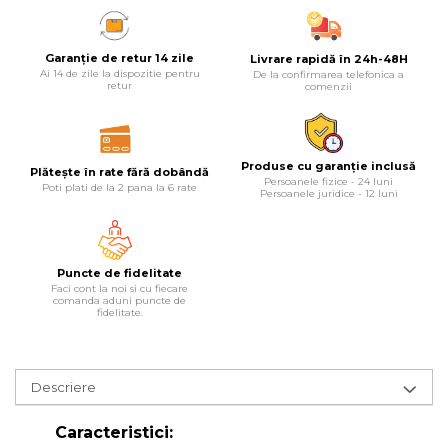
Lampi
Garanție de retur 14 zile
Livrare rapidă în 24h-48H
Echipamente Pentru Service-uri
Ai 14 de zile la dispozitie pentru
De la confirmarea telefonica a
Auto
retur
comenzii
Tester de Tensiune
Decalimetru Pneumatic si
Manual
Produse cu garanție inclusă
Plătește în rate fără dobândă
Persoanele fizice - 24 luni
Poti plati de la 2 pana la 6 rate
Manometru
Persoanele juridice - 12 luni
Antifurt Bicicleta
Densimetru
Puncte de fidelitate
Accesorii Auto
Faci cont la noi si cu fiecare
comanda aduni puncte de
fidelitate.
Tester Baterie Auto
Presa Arc
Cheie Roti
Descriere
Cheie Bujii
Caracteristici:
Cheie Filtru Ulei