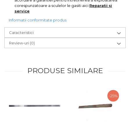
acordare a garantiei pentru intretinerea si exploatarea
corespunzatoare a sculelor le gasiti aici
Reparatii și
Chingi Auto & Coarde
service
Elastice
Informatii conformitate produs
Intretinere & Cosmetica
auto
Caracteristici
Scule pentru coloana de
esapament
Review-uri
(0)
Scule de Mana
Surubelnite
PRODUSE SIMILARE
Scule Tamplarie
Accesorii Pentru Taiat,
Gaurit si Slefuit
-25%
Truse Scule
Baroase
Set Biti
Adaptoare Pentru Biti