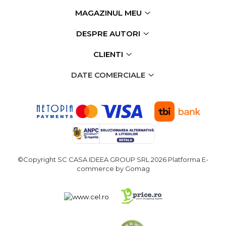
Echipamente de Lucru &
MAGAZINUL MEU
Protectia Muncii
DESPRE AUTORI
Multidetector
Pistol Spuma Poliuretanica
CLIENTI
Pistol Silicon (Tub de
DATE COMERCIALE
Silicon)
Termometru Infrarosu
Menghina de banc –
tamplarie si alte domenii
Suruburi si dibluri
Carlige de Ridicare
©Copyright SC CASA IDEEA GROUP SRL 2026
Platforma E-
Dispozitive de Taiat si
commerce by Gomag
Manipulat Sticla
Scule Electrice & Unelte
Ciocane Rotopercutoare &