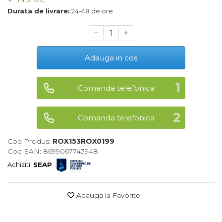
Durata de livrare:
24-48 de ore
Maturi, Mopuri, Galeti &
Accesorii
Jucarii
Microscoape
Adauga in cos
Cantare
Rafturi
Comanda telefonica
Baterii & Acumulatori
Comanda telefonica
Baterii AAA
Baterii AA
Cod Produs:
ROX153ROX0199
Cod EAN: 8699067743948
Achizitii
SEAP
Corpuri de Iluminat
Lanterne
Adauga la Favorite
Proiectoare
Iluminare Led