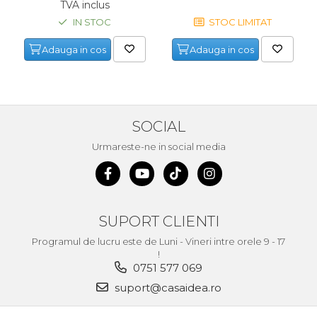
TVA inclus
Unelte de Zugravit
IN STOC
STOC LIMITAT
Roata de Masurat
Adauga in cos
Adauga in cos
Lacate & Incuietori
Scripete Manual
Banc de lucru – tamplarie
SOCIAL
Transpalet / carucior
transport marfa
Urmareste-ne in social media
Perie de Sarma
Capsator Manual
Poansoane Cifre & Litere
SUPORT CLIENTI
Adaptor Unghiular
Programul de lucru este de Luni - Vineri intre orele 9 - 17
Bormasina
!
Nicovala fierarie
0751 577 069
suport@casaidea.ro
Chei
Scari