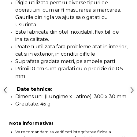
Rigla utilizata pentru diverse tipuri de
Capre & Suporti Auto
operatiuni, cum ar fi masurarea si marcarea.
Gaurile din rigla va ajuta sa o gatati cu
Pat Mobil Auto
usurinta
Cric Hidraulic
Este fabricata din otel inoxidabil, flexibil, de
Set / trusa chei tubulare
inalta calitate.
Chei Tubulare
Poate fi utilizata fara probleme atat in interior,
cat si in exterior, in conditii dificile
Multimetru Digital
Suprafata gradata metri, pe ambele parti
Bara Tractare Auto
Primii 10 cm sunt gradati cu o precizie de 0.5
Canistre benzina
mm
(combustibil)
Date tehnice:
Presa Hidraulica Tinichigerie
Dimensiuni: (Lungime x Latime): 300 x 30 mm
Set Pentru Demontat Piulite
Greutate: 45 g
& Suruburi
Extractor Rulmenti
Nota informativa!
Presa Hidraulica Ondulare
Cabluri
Va recomandam sa verificati integritatea fizica a