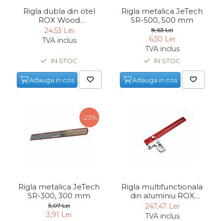
Indoit Tevi
Rigla dubla din otel
Rigla metalica JeTech
ROX Wood
SR-500, 500 mm
Ciocane Profesionale
153ROX0201, 1000 mm
24,53 Lei
8,63 Lei
6,50 Lei
Pile Metalice
TVA inclus
TVA inclus
Clesti
IN STOC
IN STOC
Scule Electrician
Adauga in cos
Adauga in cos
Subler
Topoare & Toporisti
Sarpe Desfundat Tevi
-23%
Nivele
Ruleta de Masurat
Amortizoare Hidraulice
Dalta si dornuri
Rigla metalica JeTech
Rigla multifunctionala
Rigla de Masurat Pentru
SR-300, 300 mm
din aluminiu ROX
Constructii
Wood 153ROX0012, 300
5,07 Lei
247,47 Lei
mm
3,91 Lei
TVA inclus
Scule Unelte Accesorii