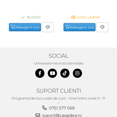
verticala / profesionala
Electropalan & Scripete
IN STOC
STOC LIMITAT
Electric
Suport Bormasina
Adauga in cos
Adauga in cos
Priza & prelungitoare
electrice
Scule multifunctionale si
accesorii
SOCIAL
Compresoare de Aer
Urmareste-ne in social media
Profesionale
Masini de Slefuit Alternative
si Orbitale
Aparate & Invertoare de
SUPORT CLIENTI
Sudura
Programul de lucru este de Luni - Vineri intre orele 9 - 17
Rindele Electrice
!
0751 577 069
Generator Curent Electric
suport@casaidea.ro
Masina debitat metal