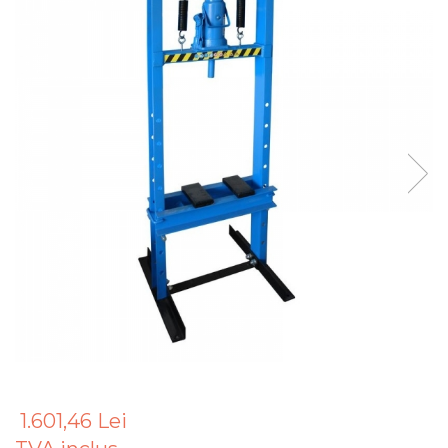
Articole Pentru Gradina
Accesorii Bucatarie
Cabluri Incalzitoare cu
Termostat
Sisteme de Supraveghere &
Alarme Casa
Accesorii Baie
Accesorii Telefoane
Casti Audio
Accesorii Laptop & PC
Aparate de Curatat cu
Ultrasunete
Cutii Depozitare
Chinga & Suport Mobila
1.601,46 Lei
Organizatoare
imbracaminte si incaltaminte