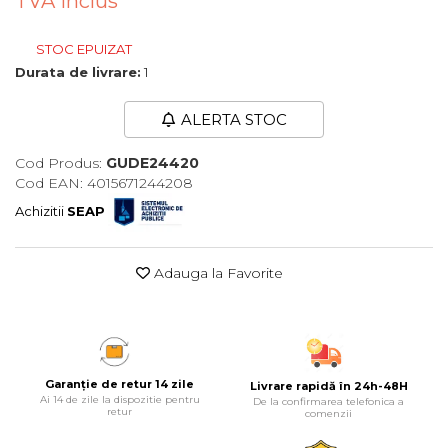
TVA inclus
Maturi, Mopuri, Galeti &
Accesorii
STOC EPUIZAT
Durata de livrare:
1
Jucarii
Microscoape
ALERTA STOC
Cantare
Cod Produs:
GUDE24420
Rafturi
Cod EAN: 4015671244208
Achizitii
SEAP
Baterii & Acumulatori
Baterii AAA
Adauga la Favorite
Baterii AA
Corpuri de Iluminat
Lanterne
Garanție de retur 14 zile
Livrare rapidă în 24h-48H
Proiectoare
Ai 14 de zile la dispozitie pentru
De la confirmarea telefonica a
retur
comenzii
Iluminare Led