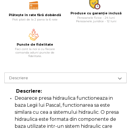
Lampi
Produse cu garanție inclusă
Plătește în rate fără dobândă
Echipamente Pentru Service-uri
Persoanele fizice - 24 luni
Poti plati de la 2 pana la 6 rate
Persoanele juridice - 12 luni
Auto
Tester de Tensiune
Decalimetru Pneumatic si
Puncte de fidelitate
Manual
Faci cont la noi si cu fiecare
comanda aduni puncte de
fidelitate.
Manometru
Antifurt Bicicleta
Densimetru
Descriere
Accesorii Auto
Descriere:
Tester Baterie Auto
Deoarece presa hidraulica functioneaza in
Presa Arc
baza Legii lui Pascal, functionarea sa este
Cheie Roti
similara cu cea a sistemului hidraulic. O presa
hidraulica este formata din componente de
Cheie Bujii
baza utilizate intr-un sistem hidraulic care
Cheie Filtru Ulei