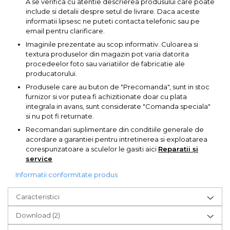
A se verifica cu atentie descrierea produsului care poate
Indoit Tevi
include si detalii despre setul de livrare. Daca aceste
informatii lipsesc ne puteti contacta telefonic sau pe
Ciocane Profesionale
email pentru clarificare.
Pile Metalice
Imaginile prezentate au scop informativ. Culoarea si
textura produselor din magazin pot varia datorita
Clesti
procedeelor foto sau variatiilor de fabricatie ale
producatorului.
Scule Electrician
Produsele care au buton de "Precomanda", sunt in stoc
Subler
furnizor si vor putea fi achizitionate doar cu plata
Topoare & Toporisti
integrala in avans, sunt considerate "Comanda speciala"
si nu pot fi returnate.
Sarpe Desfundat Tevi
Recomandari suplimentare din conditiile generale de
Nivele
acordare a garantiei pentru intretinerea si exploatarea
corespunzatoare a sculelor le gasiti aici
Reparatii și
Ruleta de Masurat
service
Amortizoare Hidraulice
Informatii conformitate produs
Dalta si dornuri
Caracteristici
Rigla de Masurat Pentru
Constructii
Download (2)
Scule Unelte Accesorii