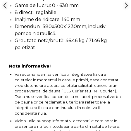
Gama de lucru: 0 - 630 mm
Chingi Auto & Coarde
8 direcții reglabile
Elastice
Înălțime de ridicare: 140 mm
Intretinere & Cosmetica
Dimensiuni: 580x500x1230mm, inclusiv
auto
pompa hidraulică.
Scule pentru coloana de
Greutate netă/brută: 46.46 kg / 71.46 kg
esapament
paletizat
Scule de Mana
Nota informativa!
Surubelnite
Va recomandam sa verificati integritatea fizica a
Scule Tamplarie
coletelor in momentul in care le primiti, daca constatati
vreo deteriorare asupra coletului solicitati curierului un
Accesorii Pentru Taiat,
proces-verbal de dauna ( GLS Curier sau TNT Courier ).
Gaurit si Slefuit
Daca nu se verifica continutul si nu faceti procesul verbal
Truse Scule
de dauna orice reclamatie ulterioara referitoare la
integritatea fizica a continutului din colet va fi
Baroase
considerata nula.
Set Biti
Video-urile au scop informativ, accesoriile care apar in
prezentare nu fac intotdeauna parte din setul de livrare.
Adaptoare Pentru Biti