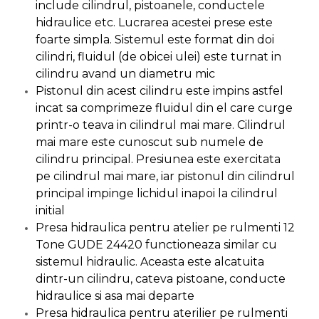
include cilindrul, pistoanele, conductele
Capre & Suporti Auto
hidraulice etc. Lucrarea acestei prese este
foarte simpla. Sistemul este format din doi
Pat Mobil Auto
cilindri, fluidul (de obicei ulei) este turnat in
Cric Hidraulic
cilindru avand un diametru mic
Set / trusa chei tubulare
Pistonul din acest cilindru este impins astfel
incat sa comprimeze fluidul din el care curge
Chei Tubulare
printr-o teava in cilindrul mai mare. Cilindrul
Multimetru Digital
mai mare este cunoscut sub numele de
Bara Tractare Auto
cilindru principal. Presiunea este exercitata
Canistre benzina
pe cilindrul mai mare, iar pistonul din cilindrul
(combustibil)
principal impinge lichidul inapoi la cilindrul
initial
Presa Hidraulica Tinichigerie
Presa hidraulica pentru atelier pe rulmenti 12
Set Pentru Demontat Piulite
Tone GUDE 24420 functioneaza similar cu
& Suruburi
sistemul hidraulic. Aceasta este alcatuita
Extractor Rulmenti
dintr-un cilindru, cateva pistoane, conducte
Presa Hidraulica Ondulare
hidraulice si asa mai departe
Cabluri
Presa hidraulica pentru aterilier pe rulmenti