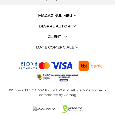
Fierastraie Electrice
MAGAZINUL MEU
Fierastrau cu banda vertical
Foarfeci Electrice
DESPRE AUTORI
Aspiratoare Profesionale &
CLIENTI
Industriale
Dezumidificatoare de Aer
DATE COMERCIALE
Profesionale Industriale
Acumulatori & Incarcatoare
Scule Electrice: Bormasini,
Autofiletante
Statii & Masini Universale de
Ascutit Scule
Aparate de masurat digitale
& Telemetru laser
©Copyright SC CASA IDEEA GROUP SRL 2026
Platforma E-
commerce by Gomag
Pistoale & Capsatoare
Electrice pentru Cuie si Capse
Aparat / dispozitiv ascutit