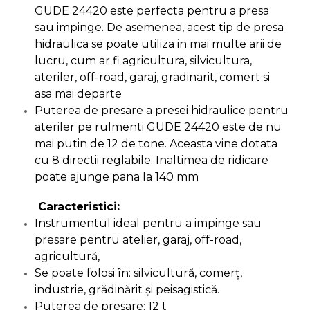
Pompa transfer lichide
GUDE 24420 este perfecta pentru a presa
sau impinge. De asemenea, acest tip de presa
Pompa Aer
hidraulica se poate utiliza in mai multe arii de
Cric Manual
lucru, cum ar fi agricultura, silvicultura,
Ulei Hidraulic
ateriler, off-road, garaj, gradinarit, comert si
asa mai departe
Troliu
Puterea de presare a presei hidraulice pentru
Palan
ateriler pe rulmenti GUDE 24420 este de nu
Cheie & Adaptor
mai putin de 12 de tone. Aceasta vine dotata
Dinamometric
cu 8 directii reglabile. Inaltimea de ridicare
Carucior Scule
poate ajunge pana la 140 mm
Echipamente de Siguranta
Caracteristici:
Auto
Instrumentul ideal pentru a impinge sau
Stetoscop Auto
presare pentru atelier, garaj, off-road,
Tester Compresie Auto
agricultură,
Truse reparatii anvelope
Se poate folosi în: silvicultură, comerț,
industrie, grădinărit și peisagistică.
Dispozitiv Aerisire &
Puterea de presare: 12 t
Schimbare Lichid Frana