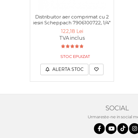
Scule de Mana
Distribuitor aer comprimat cu 2
iesiri Scheppach 7906100722, 1/4"
Surubelnite
122,18 Lei
Scule Tamplarie
TVA inclus
Accesorii Pentru Taiat,
Gaurit si Slefuit
STOC EPUIZAT
Truse Scule
ALERTA STOC
Baroase
Set Biti
Adaptoare Pentru Biti
Indoit Tevi
SOCIAL
Ciocane Profesionale
Urmareste-ne in social m
Pile Metalice
Clesti