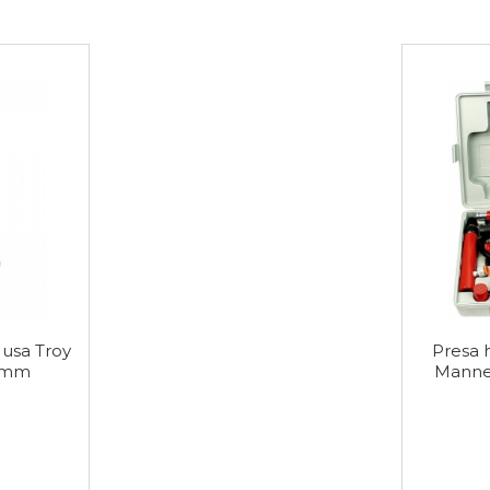
 usa Troy
Presa h
6 mm
Manne