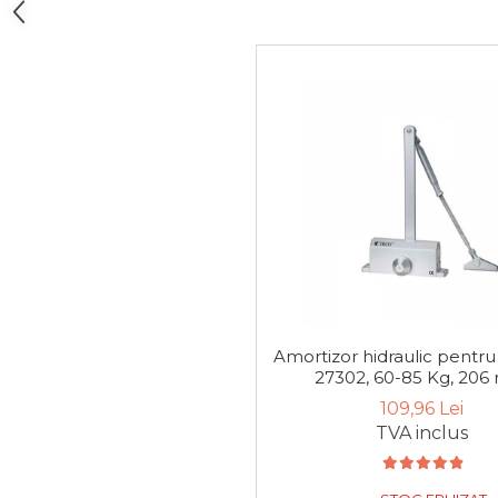
Manometru
Antifurt Bicicleta
Densimetru
Accesorii Auto
Tester Baterie Auto
Presa Arc
Cheie Roti
Cheie Bujii
Cheie Filtru Ulei
Capre & Suporti Auto
Pat Mobil Auto
Amortizor hidraulic pentru
27302, 60-85 Kg, 20
Cric Hidraulic
109,96 Lei
Set / trusa chei tubulare
TVA inclus
Chei Tubulare
Multimetru Digital