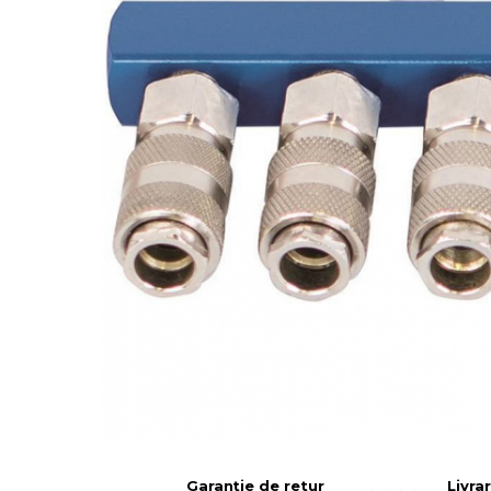
Articole Pentru Casa
Articole Pentru Gradina
Accesorii Bucatarie
Cabluri Incalzitoare cu
Termostat
Sisteme de Supraveghere &
Alarme Casa
Accesorii Baie
Accesorii Telefoane
Casti Audio
Accesorii Laptop & PC
Aparate de Curatat cu
Ultrasunete
Garanție de retur
Livra