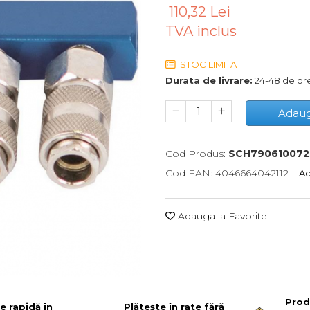
110,32 Lei
TVA inclus
STOC LIMITAT
Durata de livrare:
24-48 de or
Adaug
Cod Produs:
SCH790610072
Cod EAN: 4046664042112
Ac
Adauga la Favorite
Prod
re rapidă în
Plătește în rate fără