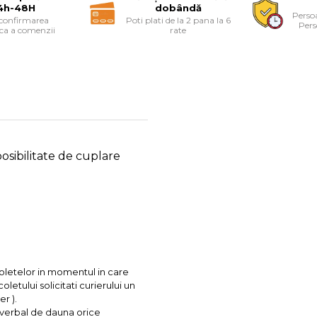
4h-48H
dobândă
Persoa
 confirmarea
Poti plati de la 2 pana la 6
Pers
ica a comenzii
rate
posibilitate de cuplare
coletelor in momentul in care
letului solicitati curierului un
r ).
l verbal de dauna orice