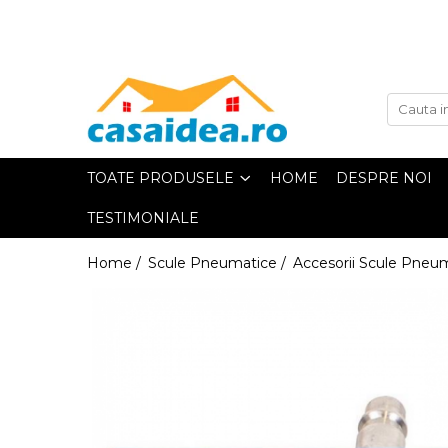
Toate Produsele
Adezivi
TOATE PRODUSELE
HOME
DESPRE NOI
Adeziv Instant & Super Glue
TESTIMONIALE
Adeziv Bicomponent &
Epoxidic
Home /
Scule Pneumatice /
Accesorii Scule Pneu
Banda Adeziva
Pasta de Lipit Universala
Blocator & Solutie Blocare
Suruburi
Banda Izolatoare
Banda Teflon