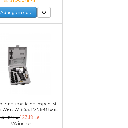
STOC LIMITAT
Adauga in cos
tol pneumatic de impact si
i Wert W1855, 1/2", 6-8 bari,
17 piese
123,19 Lei
185,00 Lei
TVA inclus