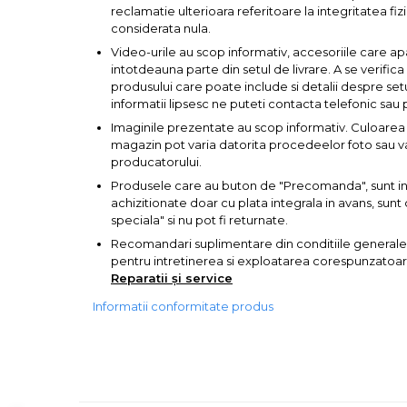
reclamatie ulterioara referitoare la integritatea fizi
considerata nula.
Corpuri de Iluminat
Video-urile au scop informativ, accesoriile care ap
intotdeauna parte din setul de livrare. A se verific
produsului care poate include si detalii despre set
informatii lipsesc ne puteti contacta telefonic sau 
Lanterne
Imaginile prezentate au scop informativ. Culoarea 
Proiectoare
magazin pot varia datorita procedeelor foto sau var
producatorului.
Iluminare Led
Produsele care au buton de "Precomanda", sunt in s
Lampi
achizitionate doar cu plata integrala in avans, su
speciala" si nu pot fi returnate.
Echipamente Pentru Service-uri
Recomandari suplimentare din conditiile generale
Auto
pentru intretinerea si exploatarea corespunzatoare 
Reparatii și service
Informatii conformitate produs
Tester de Tensiune
Decalimetru Pneumatic si
Manual