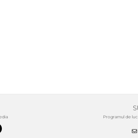
S
edia
Programul de lucru 