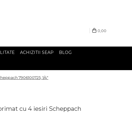
0,00
LITATE
ACHIZITII SEAP
BLOG
Scheppach 7906100725, 1/4"
primat cu 4 iesiri Scheppach