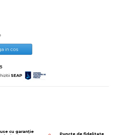
e
a in cos
5
hizitii
SEAP
use cu garanție
Puncte de fidelitate