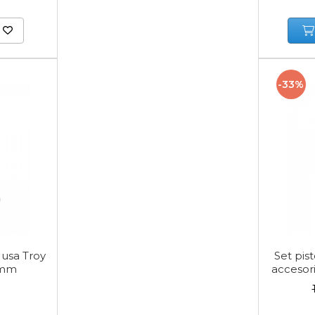
-33%
 usa Troy
Set pis
 mm
accesori