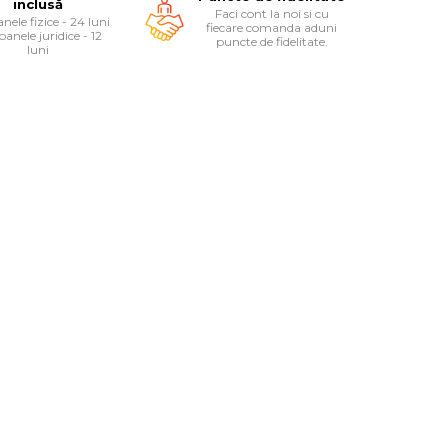
inclusă
Faci cont la noi si cu
nele fizice - 24 luni
fiecare comanda aduni
oanele juridice - 12
puncte de fidelitate.
luni