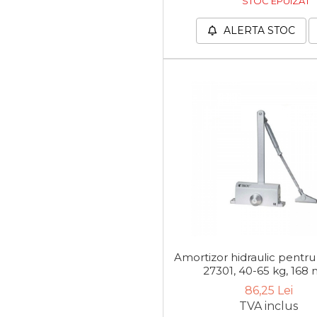
STOC EPUIZAT
Bara Tractare Auto
ALERTA STOC
Canistre benzina
(combustibil)
Presa Hidraulica Tinichigerie
Set Pentru Demontat Piulite
& Suruburi
Extractor Rulmenti
Presa Hidraulica Ondulare
Cabluri
Pompa transfer lichide
Pompa Aer
Cric Manual
Ulei Hidraulic
Amortizor hidraulic pentru
27301, 40-65 kg, 168
Troliu
86,25 Lei
Palan
TVA inclus