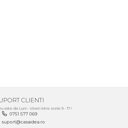
UPORT CLIENTI
este de Luni - Vineri intre orele 9 - 17 !
0751 577 069
suport@casaidea.ro