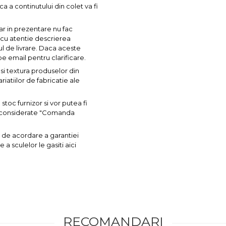
ca a continutului din colet va fi
ar in prezentare nu fac
a cu atentie descrierea
ul de livrare. Daca aceste
pe email pentru clarificare.
si textura produselor din
iatiilor de fabricatie ale
toc furnizor si vor putea fi
nt considerate "Comanda
 de acordare a garantiei
a sculelor le gasiti aici
RECOMANDARI