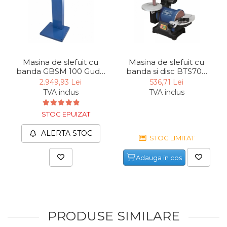
Unelte de Zugravit
Roata de Masurat
Lacate & Incuietori
Scripete Manual
Masina de slefuit cu
Masina de slefuit cu
banda GBSM 100 Gude
banda si disc BTS700
Banc de lucru – tamplarie
55105, 1500 W, 2840
Scheppach
2.949,93 Lei
536,71 Lei
rpm
4903304901, 250 W,
Transpalet / carucior
TVA inclus
TVA inclus
816 rpm
transport marfa
STOC EPUIZAT
Perie de Sarma
Capsator Manual
ALERTA STOC
STOC LIMITAT
Poansoane Cifre & Litere
Adauga in cos
Adaptor Unghiular
Bormasina
Nicovala fierarie
Chei
PRODUSE SIMILARE
Scari