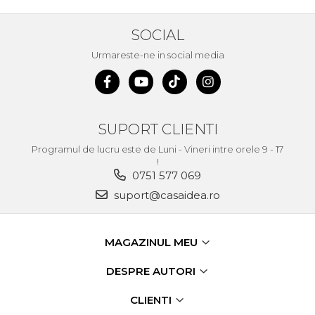
Demolatoare cu SDS-MAX / SDS-
Plus
Flex & Polizor Unghiular,
SOCIAL
Suporti & Discuri
Urmareste-ne in social media
Pompe, Turbojet, Aparate &
Utilaje Spalat Auto
Masini de Frezat Verticale
Masini de Taiat / Frezat
SUPORT CLIENTI
Caneluri
Programul de lucru este de Luni - Vineri intre orele 9 - 17
Masina de tuns oi
!
profesionala
0751 577 069
Pistoale de Vopsit
suport@casaidea.ro
Letcoane & Consumabile
Pistol de lipit si accesorii
MAGAZINUL MEU
Suflante cu Aer Cald
DESPRE AUTORI
Pietre si polizoare de banc
profesionale
CLIENTI
Masina de gaurit cu coloana