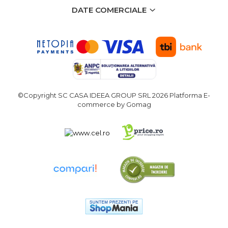
verticala / profesionala
DATE COMERCIALE
Electropalan & Scripete
Electric
Suport Bormasina
Priza & prelungitoare
electrice
Scule multifunctionale si
©Copyright SC CASA IDEEA GROUP SRL 2026
Platforma E-
accesorii
commerce by Gomag
Compresoare de Aer
Profesionale
Masini de Slefuit Alternative
si Orbitale
Aparate & Invertoare de
Sudura
Rindele Electrice
Generator Curent Electric
Masina debitat metal