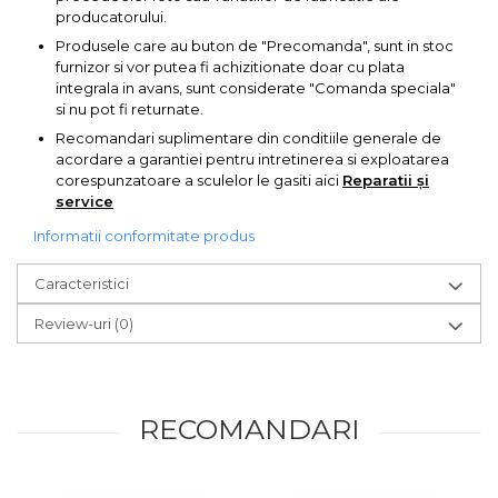
producatorului.
Chingi Auto & Coarde
Produsele care au buton de "Precomanda", sunt in stoc
Elastice
furnizor si vor putea fi achizitionate doar cu plata
Intretinere & Cosmetica
integrala in avans, sunt considerate "Comanda speciala"
auto
si nu pot fi returnate.
Recomandari suplimentare din conditiile generale de
Scule pentru coloana de
acordare a garantiei pentru intretinerea si exploatarea
esapament
corespunzatoare a sculelor le gasiti aici
Reparatii și
service
Scule de Mana
Informatii conformitate produs
Surubelnite
Caracteristici
Scule Tamplarie
Review-uri
(0)
Accesorii Pentru Taiat,
Gaurit si Slefuit
Truse Scule
Baroase
RECOMANDARI
Set Biti
Adaptoare Pentru Biti