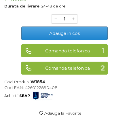
Durata de livrare:
24-48 de ore
Maturi, Mopuri, Galeti &
Accesorii
Jucarii
Microscoape
Adauga in cos
Cantare
Rafturi
Comanda telefonica
Baterii & Acumulatori
Comanda telefonica
Baterii AAA
Baterii AA
Cod Produs:
W1854
Cod EAN: 4260122890408
Achizitii
SEAP
Corpuri de Iluminat
Lanterne
Adauga la Favorite
Proiectoare
Iluminare Led