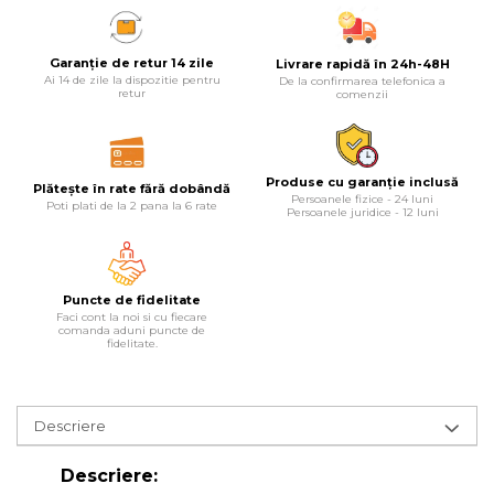
Lampi
Garanție de retur 14 zile
Livrare rapidă în 24h-48H
Echipamente Pentru Service-uri
Ai 14 de zile la dispozitie pentru
De la confirmarea telefonica a
Auto
retur
comenzii
Tester de Tensiune
Decalimetru Pneumatic si
Manual
Produse cu garanție inclusă
Plătește în rate fără dobândă
Persoanele fizice - 24 luni
Poti plati de la 2 pana la 6 rate
Persoanele juridice - 12 luni
Manometru
Antifurt Bicicleta
Densimetru
Puncte de fidelitate
Accesorii Auto
Faci cont la noi si cu fiecare
comanda aduni puncte de
fidelitate.
Tester Baterie Auto
Presa Arc
Cheie Roti
Descriere
Cheie Bujii
Descriere:
Cheie Filtru Ulei