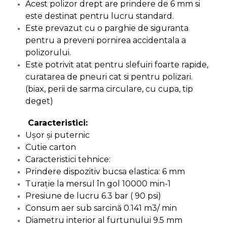
Acest polizor drept are prindere de 6 mm si
Capre & Suporti Auto
este destinat pentru lucru standard.
Este prevazut cu o parghie de siguranta
Pat Mobil Auto
pentru a preveni pornirea accidentala a
Cric Hidraulic
polizorului.
Set / trusa chei tubulare
Este potrivit atat pentru slefuiri foarte rapide,
Chei Tubulare
curatarea de pneuri cat si pentru polizari.
(biax, perii de sarma circulare, cu cupa, tip
Multimetru Digital
deget)
Bara Tractare Auto
Caracteristici:
Canistre benzina
(combustibil)
Ușor și puternic
Cutie carton
Presa Hidraulica Tinichigerie
Caracteristici tehnice:
Set Pentru Demontat Piulite
Prindere dispozitiv bucsa elastica: 6 mm
& Suruburi
Turație la mersul în gol 10000 min-1
Extractor Rulmenti
Presiune de lucru 6.3 bar ( 90 psi)
Presa Hidraulica Ondulare
Consum aer sub sarcină 0.141 m3/ min
Cabluri
Diametru interior al furtunului 9.5 mm