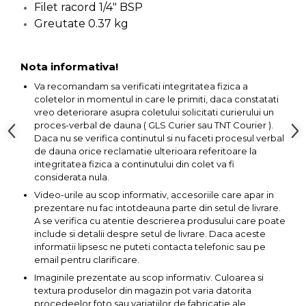
Filet racord 1/4" BSP
Pompa transfer lichide
Greutate 0.37 kg
Pompa Aer
Cric Manual
Nota informativa!
Ulei Hidraulic
Va recomandam sa verificati integritatea fizica a
Troliu
coletelor in momentul in care le primiti, daca constatati
vreo deteriorare asupra coletului solicitati curierului un
Palan
proces-verbal de dauna ( GLS Curier sau TNT Courier ).
Cheie & Adaptor
Daca nu se verifica continutul si nu faceti procesul verbal
Dinamometric
de dauna orice reclamatie ulterioara referitoare la
integritatea fizica a continutului din colet va fi
Carucior Scule
considerata nula.
Echipamente de Siguranta
Video-urile au scop informativ, accesoriile care apar in
Auto
prezentare nu fac intotdeauna parte din setul de livrare.
A se verifica cu atentie descrierea produsului care poate
Stetoscop Auto
include si detalii despre setul de livrare. Daca aceste
Tester Compresie Auto
informatii lipsesc ne puteti contacta telefonic sau pe
email pentru clarificare.
Truse reparatii anvelope
Imaginile prezentate au scop informativ. Culoarea si
Dispozitiv Aerisire &
textura produselor din magazin pot varia datorita
Schimbare Lichid Frana
procedeelor foto sau variatiilor de fabricatie ale