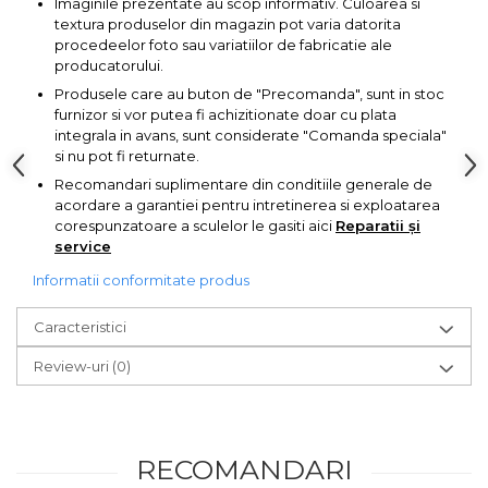
Imaginile prezentate au scop informativ. Culoarea si
Pompa transfer lichide
textura produselor din magazin pot varia datorita
procedeelor foto sau variatiilor de fabricatie ale
Pompa Aer
producatorului.
Cric Manual
Produsele care au buton de "Precomanda", sunt in stoc
Ulei Hidraulic
furnizor si vor putea fi achizitionate doar cu plata
integrala in avans, sunt considerate "Comanda speciala"
Troliu
si nu pot fi returnate.
Palan
Recomandari suplimentare din conditiile generale de
acordare a garantiei pentru intretinerea si exploatarea
Cheie & Adaptor
corespunzatoare a sculelor le gasiti aici
Reparatii și
Dinamometric
service
Carucior Scule
Informatii conformitate produs
Echipamente de Siguranta
Auto
Caracteristici
Stetoscop Auto
Review-uri
(0)
Tester Compresie Auto
Truse reparatii anvelope
Dispozitiv Aerisire &
RECOMANDARI
Schimbare Lichid Frana