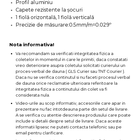
Profil aluminiu
Capre & Suporti Auto
Capete rezistente la șocuri
1 fiolă orizontală, 1 fiolă verticală
Pat Mobil Auto
Precizie de măsurare:0.5mm/m=0.029º
Cric Hidraulic
Set / trusa chei tubulare
Nota informativa!
Chei Tubulare
Va recomandam sa verificati integritatea fizica a
Multimetru Digital
coletelor in momentul in care le primiti, daca constatati
vreo deteriorare asupra coletului solicitati curierului un
Bara Tractare Auto
proces-verbal de dauna ( GLS Curier sau TNT Courier ).
Canistre benzina
Daca nu se verifica continutul si nu faceti procesul verbal
(combustibil)
de dauna orice reclamatie ulterioara referitoare la
integritatea fizica a continutului din colet va fi
Presa Hidraulica Tinichigerie
considerata nula.
Set Pentru Demontat Piulite
Video-urile au scop informativ, accesoriile care apar in
& Suruburi
prezentare nu fac intotdeauna parte din setul de livrare.
A se verifica cu atentie descrierea produsului care poate
Extractor Rulmenti
include si detalii despre setul de livrare. Daca aceste
informatii lipsesc ne puteti contacta telefonic sau pe
Presa Hidraulica Ondulare
email pentru clarificare.
Cabluri