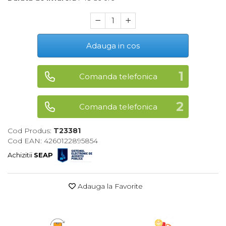
Maturi, Mopuri, Galeti &
Accesorii
Jucarii
Adauga in cos
Microscoape
Cantare
Comanda telefonica
Rafturi
Comanda telefonica
Baterii & Acumulatori
Baterii AAA
Cod Produs:
T23381
Cod EAN: 4260122895854
Baterii AA
Achizitii
SEAP
Corpuri de Iluminat
Lanterne
Adauga la Favorite
Proiectoare
Iluminare Led