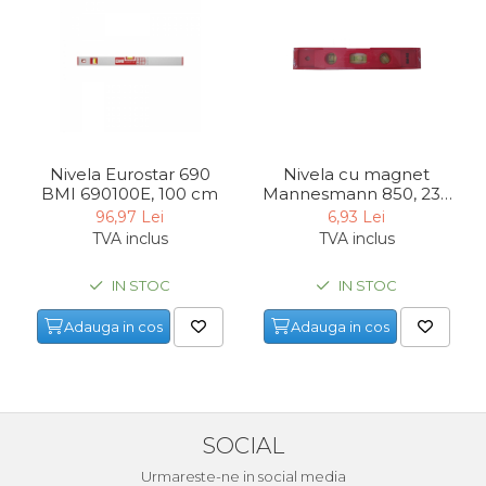
Echipamente de Lucru &
Protectia Muncii
Multidetector
Pistol Spuma Poliuretanica
Pistol Silicon (Tub de
Silicon)
Nivela Eurostar 690
Nivela cu magnet
BMI 690100E, 100 cm
Mannesmann 850, 230
Termometru Infrarosu
mm
96,97 Lei
6,93 Lei
Menghina de banc –
TVA inclus
TVA inclus
tamplarie si alte domenii
IN STOC
IN STOC
Suruburi si dibluri
Carlige de Ridicare
Adauga in cos
Adauga in cos
Dispozitive de Taiat si
Manipulat Sticla
Scule Electrice & Unelte
SOCIAL
Ciocane Rotopercutoare &
Urmareste-ne in social media