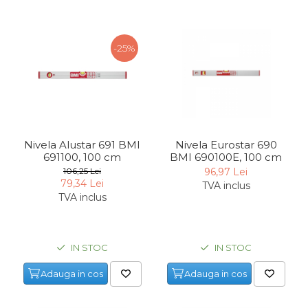
Chingi Auto & Coarde
Elastice
-25%
Intretinere & Cosmetica
auto
Scule pentru coloana de
esapament
Scule de Mana
Nivela Alustar 691 BMI
Nivela Eurostar 690
691100, 100 cm
BMI 690100E, 100 cm
Surubelnite
106,25 Lei
96,97 Lei
Scule Tamplarie
79,34 Lei
TVA inclus
TVA inclus
Accesorii Pentru Taiat,
Gaurit si Slefuit
Truse Scule
IN STOC
IN STOC
Baroase
Adauga in cos
Adauga in cos
Set Biti
Adaptoare Pentru Biti