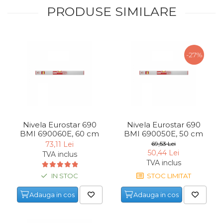
PRODUSE SIMILARE
Unelte de Zugravit
Roata de Masurat
Lacate & Incuietori
-27%
Scripete Manual
Banc de lucru – tamplarie
Transpalet / carucior
transport marfa
Perie de Sarma
Nivela Eurostar 690
Nivela Eurostar 690
Capsator Manual
BMI 690060E, 60 cm
BMI 690050E, 50 cm
73,11 Lei
69,53 Lei
Poansoane Cifre & Litere
50,44 Lei
TVA inclus
Adaptor Unghiular
TVA inclus
Bormasina
IN STOC
STOC LIMITAT
Nicovala fierarie
Adauga in cos
Adauga in cos
Chei
Scari