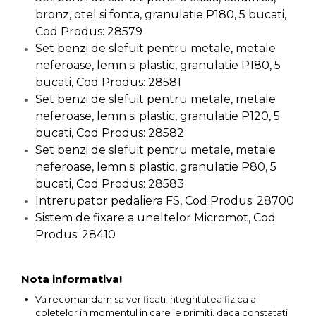
bronz, otel si fonta, granulatie P180, 5 bucati,
Unelte de Zugravit
Cod Produs: 28579
Roata de Masurat
Set benzi de slefuit pentru metale, metale
Lacate & Incuietori
neferoase, lemn si plastic, granulatie P180, 5
bucati, Cod Produs: 28581
Scripete Manual
Set benzi de slefuit pentru metale, metale
Banc de lucru – tamplarie
neferoase, lemn si plastic, granulatie P120, 5
Transpalet / carucior
bucati, Cod Produs: 28582
transport marfa
Set benzi de slefuit pentru metale, metale
Perie de Sarma
neferoase, lemn si plastic, granulatie P80, 5
bucati, Cod Produs: 28583
Capsator Manual
Intrerupator pedaliera FS, Cod Produs: 28700
Poansoane Cifre & Litere
Sistem de fixare a uneltelor Micromot, Cod
Adaptor Unghiular
Produs: 28410
Bormasina
Nicovala fierarie
Nota informativa!
Chei
Va recomandam sa verificati integritatea fizica a
Scari
coletelor in momentul in care le primiti, daca constatati