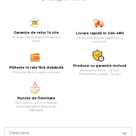
Lampi
Echipamente Pentru Service-uri
Auto
Garanție de retur 14 zile
Livrare rapidă în 24h-48H
Tester de Tensiune
Ai 14 de zile la dispozitie pentru
De la confirmarea telefonica a
retur
comenzii
Decalimetru Pneumatic si
Manual
Manometru
Produse cu garanție inclusă
Plătește în rate fără dobândă
Antifurt Bicicleta
Persoanele fizice - 24 luni
Poti plati de la 2 pana la 6 rate
Persoanele juridice - 12 luni
Densimetru
Accesorii Auto
Tester Baterie Auto
Puncte de fidelitate
Faci cont la noi si cu fiecare
Presa Arc
comanda aduni puncte de
fidelitate.
Cheie Roti
Cheie Bujii
Descriere
Cheie Filtru Ulei