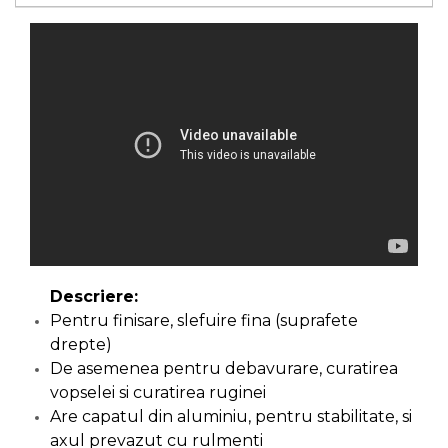
Capre & Suporti Auto
Pat Mobil Auto
Cric Hidraulic
Set / trusa chei tubulare
Chei Tubulare
Multimetru Digital
Bara Tractare Auto
Canistre benzina
(combustibil)
Presa Hidraulica Tinichigerie
Descriere:
Pentru finisare, slefuire fina (suprafete
Set Pentru Demontat Piulite
drepte)
& Suruburi
De asemenea pentru debavurare, curatirea
Extractor Rulmenti
vopselei si curatirea ruginei
Presa Hidraulica Ondulare
Are capatul din aluminiu, pentru stabilitate, si
Cabluri
axul prevazut cu rulmenti