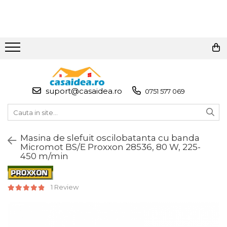
Toate Produsele
Adezivi
Adeziv Instant & Super Glue
suport@casaidea.ro
0751 577 069
Adeziv Bicomponent &
Epoxidic
Banda Adeziva
Masina de slefuit oscilobatanta cu banda
Pasta de Lipit Universala
Micromot BS/E Proxxon 28536, 80 W, 225-
Blocator & Solutie Blocare
450 m/min
Suruburi
Banda Izolatoare
1 Review
Banda Teflon
Articole Pentru Casa