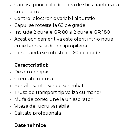
Pompa transfer lichide
Carcasa principala din fibra de sticla ranforsata
cu poliamida
Pompa Aer
Control electronic variabil al turatiei
Cric Manual
Capul se roteste la 60 de grade
Ulei Hidraulic
Include 2 curele GR 80 si 2 curele GR 180
Troliu
Acest echipament va este oferit intr-o noua
cutie fabricata din polipropilena
Palan
Port-banda se roteste cu 60 de grade
Cheie & Adaptor
Dinamometric
Caracteristici:
Carucior Scule
Design compact
Greutate redusa
Echipamente de Siguranta
Auto
Benzile sunt usor de schimbat
Trusa de transport tip valiza cu maner
Stetoscop Auto
Mufa de conexiune la un aspirator
Tester Compresie Auto
Viteza de lucru variabila
Truse reparatii anvelope
Calitate profesionala
Dispozitiv Aerisire &
Date tehnice:
Schimbare Lichid Frana