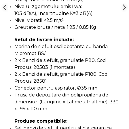
Indoit Tevi
Nivelul zgomotului emis Lwa:
103 dB(A), Incertitudine K=3 dB(A)
Ciocane Profesionale
Nivel vibratii: <2.5 m/s²
Pile Metalice
Greutate bruta / neta: 1.93 / 0.85 Kg
Clesti
Setul de livrare include:
Scule Electrician
Masina de slefuit oscilobatanta cu banda
Subler
Micromot BS/
Topoare & Toporisti
2 x Benzi de slefuit, granulatie P80, Cod
Produs: 28583 (1 montata)
Sarpe Desfundat Tevi
2 x Benzi de slefuit, granulatie P180, Cod
Nivele
Produs: 28581
Ruleta de Masurat
Conector pentru aspirator, Ø38 mm
Trusa de depozitare din polipropilena de
Amortizoare Hidraulice
dimensiuni(Lungime x Latime x Inaltime): 330
Dalta si dornuri
x 195 x 110 mm
Rigla de Masurat Pentru
Constructii
Produse compatibile:
Scule Unelte Accesorii
Set benzi de slefuit pentru sticla, ceramica,