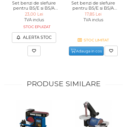
Set benzi de slefuire
Set benzi de slefuire
verticala / profesionala
pentru BS/E si BS/A
pentru BS/E si BS/A
Micromot Proxxon
Micromot Proxxon
Electropalan & Scripete
23,00 Lei
17,85 Lei
28581, 330x10 mm,
28582, 330x10 mm,
Electric
TVA inclus
TVA inclus
granulatie 180, 5 bucati
granulatie 120, 5 bucati
STOC EPUIZAT
Suport Bormasina
Priza & prelungitoare
ALERTA STOC
STOC LIMITAT
electrice
Adauga in cos
Scule multifunctionale si
accesorii
Compresoare de Aer
Profesionale
Masini de Slefuit Alternative
PRODUSE SIMILARE
si Orbitale
Aparate & Invertoare de
Sudura
Rindele Electrice
Generator Curent Electric
Masina debitat metal