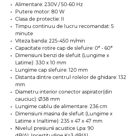
Alimentare: 230V / 50-60 Hz
Chingi Auto & Coarde
Putere motor: 80 W
Elastice
Clasa de protectie: II
Intretinere & Cosmetica
Timpu continuu de lucru recomandat: 5
auto
minute
Scule pentru coloana de
Viteza banda: 225-450 m/min
esapament
Capacitate rotire cap de slefuire: 0° - 60°
Dimensiuni benzi de slefuit (Lungime x
Scule de Mana
Latime): 330 x 10 mm
Lungime cap slefuire: 120 mm
Surubelnite
Distanta dintre centrul rolelor de ghidare: 132
Scule Tamplarie
mm
Accesorii Pentru Taiat,
Diametru interior conector aspirator(din
Gaurit si Slefuit
cauciuc): Ø38 mm
Truse Scule
Lungime cablu de alimentare: 236 cm
Dimensiuni masina de slefuit (Lungime x
Baroase
Latime x Inaltime): 235 x 47 x 47 mm
Set Biti
Nivelul presiunii acustice Lpa: 90
Adaptoare Pentru Biti
dB(A), Incertitudine K=3 dB(A)