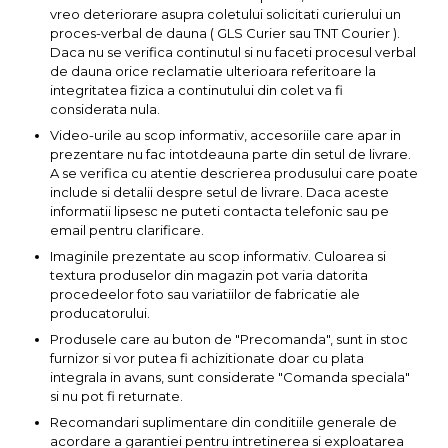
vreo deteriorare asupra coletului solicitati curierului un
Echipamente de Lucru &
proces-verbal de dauna ( GLS Curier sau TNT Courier ).
Protectia Muncii
Daca nu se verifica continutul si nu faceti procesul verbal
Multidetector
de dauna orice reclamatie ulterioara referitoare la
integritatea fizica a continutului din colet va fi
Pistol Spuma Poliuretanica
considerata nula.
Pistol Silicon (Tub de
Video-urile au scop informativ, accesoriile care apar in
Silicon)
prezentare nu fac intotdeauna parte din setul de livrare.
A se verifica cu atentie descrierea produsului care poate
Termometru Infrarosu
include si detalii despre setul de livrare. Daca aceste
informatii lipsesc ne puteti contacta telefonic sau pe
Menghina de banc –
email pentru clarificare.
tamplarie si alte domenii
Imaginile prezentate au scop informativ. Culoarea si
Suruburi si dibluri
textura produselor din magazin pot varia datorita
procedeelor foto sau variatiilor de fabricatie ale
Carlige de Ridicare
producatorului.
Dispozitive de Taiat si
Produsele care au buton de "Precomanda", sunt in stoc
Manipulat Sticla
furnizor si vor putea fi achizitionate doar cu plata
integrala in avans, sunt considerate "Comanda speciala"
si nu pot fi returnate.
Scule Electrice & Unelte
Recomandari suplimentare din conditiile generale de
Ciocane Rotopercutoare &
acordare a garantiei pentru intretinerea si exploatarea