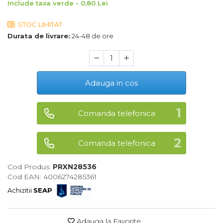
Include taxa verde - 0,80 Lei
Maturi, Mopuri, Galeti &
Accesorii
STOC LIMITAT
Durata de livrare:
24-48 de ore
Jucarii
Microscoape
Cantare
Adauga in cos
Rafturi
Baterii & Acumulatori
Comanda telefonica
Baterii AAA
Baterii AA
Comanda telefonica
Corpuri de Iluminat
Cod Produs:
PRXN28536
Cod EAN: 4006274285361
Lanterne
Achizitii
SEAP
Proiectoare
Iluminare Led
Adauga la Favorite