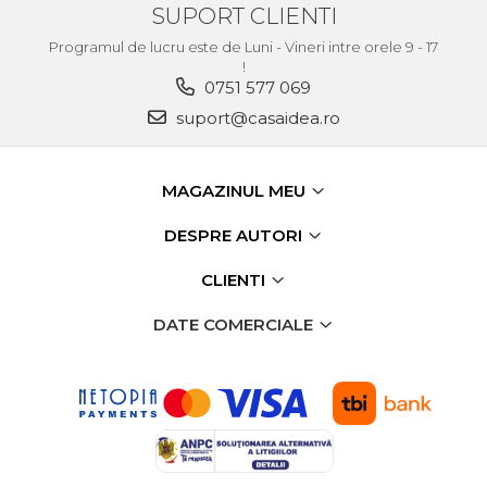
Purificatoare de aer
SUPORT CLIENTI
Programul de lucru este de Luni - Vineri intre orele 9 - 17
Scule Pneumatice
!
0751 577 069
Set Pneumatic & Truse
Unelte Pneumatice
suport@casaidea.ro
Pistol de vopsit
Scule Pneumatice cu Clichet
MAGAZINUL MEU
Aparat/pistol sablare
DESPRE AUTORI
Pistol de Suflat Pneumatic
CLIENTI
Slefuitor Pneumatic
Ciocan Pneumatic
DATE COMERCIALE
Pistol de Umflat Cauciucuri
cu Manometru
Bormasina Pneumatica
Pistol Pneumatic Pentru
Popnituri