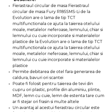
Pompa transfer lichide
Fierastraul circular de masa Fierastraul
Pompa Aer
circular de masa Fury R185SMS-Li de la
Evolution are o lama de tip TCT
Cric Manual
multifunctionala ce ajuta la taierea otelului
Ulei Hidraulic
moale, metalelor neferoase, lemnului, chiar si
Troliu
lemnului cu cuie incorporate si materialelor
plastice de la Evolution are o lama de tip TCT
Palan
multifunctionala ce ajuta la taierea otelului
Cheie & Adaptor
moale, metalelor neferoase, lemnului, chiar si
Dinamometric
lemnului cu cuie incorporate si materialelor
Carucior Scule
plastice
Echipamente de Siguranta
Permite debitarea de otel fara generarea de
Auto
caldura, bavuri ori scantei
Stetoscop Auto
Poate fi folosit pentru taierea de tevi din
cupru ori plastic, profile din aluminiu, plinte,
Tester Compresie Auto
MDF, lemn cu cuie, lemn de estenta tare cum
Truse reparatii anvelope
ar fi stejar ori frasin si multe altele
Dispozitiv Aerisire &
Un avantaj al acestui fierastrau circular este
Schimbare Lichid Frana