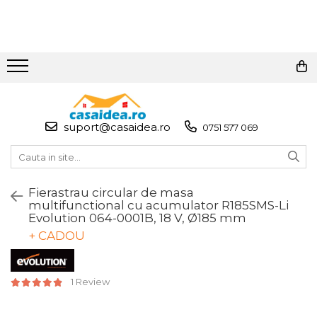
Toate Produsele
Adezivi
Adeziv Instant & Super Glue
suport@casaidea.ro
0751 577 069
Adeziv Bicomponent &
Epoxidic
Banda Adeziva
Fierastrau circular de masa
Pasta de Lipit Universala
multifunctional cu acumulator R185SMS-Li
Blocator & Solutie Blocare
Evolution 064-0001B, 18 V, Ø185 mm
Suruburi
+ CADOU
Banda Izolatoare
Banda Teflon
1 Review
Articole Pentru Casa