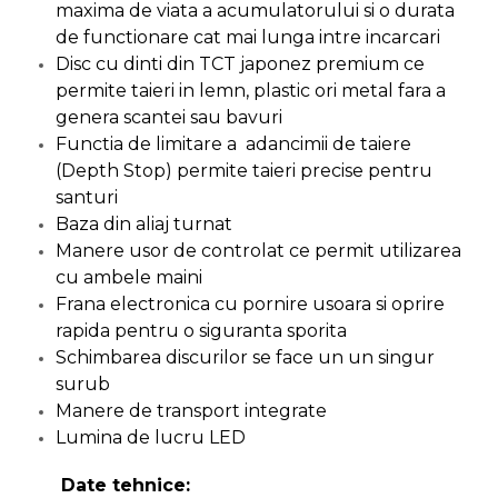
maxima de viata a acumulatorului si o durata
Indoit Tevi
de functionare cat mai lunga intre incarcari
Ciocane Profesionale
Disc cu dinti din TCT japonez premium ce
permite taieri in lemn, plastic ori metal fara a
Pile Metalice
genera scantei sau bavuri
Clesti
Functia de limitare a adancimii de taiere
Scule Electrician
(Depth Stop) permite taieri precise pentru
Subler
santuri
Baza din aliaj turnat
Topoare & Toporisti
Manere usor de controlat ce permit utilizarea
Sarpe Desfundat Tevi
cu ambele maini
Nivele
Frana electronica cu pornire usoara si oprire
rapida pentru o siguranta sporita
Ruleta de Masurat
Schimbarea discurilor se face un un singur
Amortizoare Hidraulice
surub
Dalta si dornuri
Manere de transport integrate
Rigla de Masurat Pentru
Lumina de lucru LED
Constructii
Date tehnice:
Scule Unelte Accesorii