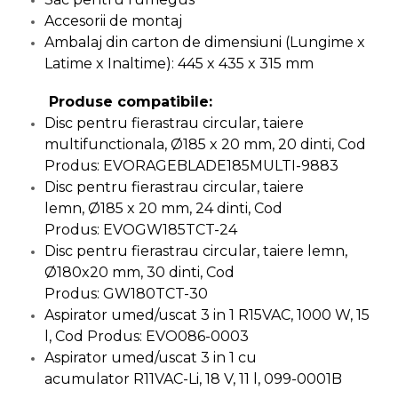
Demolatoare cu SDS-MAX / SDS-
Accesorii de montaj
Plus
Flex & Polizor Unghiular,
Ambalaj din carton de dimensiuni (Lungime x
Suporti & Discuri
Latime x Inaltime): 445 x 435 x 315 mm
Pompe, Turbojet, Aparate &
Utilaje Spalat Auto
Produse compatibile:
Masini de Frezat Verticale
Disc pentru fierastrau circular, taiere
multifunctionala, Ø185 x 20 mm, 20 dinti, Cod
Masini de Taiat / Frezat
Produs: EVORAGEBLADE185MULTI-9883
Caneluri
Disc pentru fierastrau circular, taiere
Masina de tuns oi
lemn, Ø185 x 20 mm, 24 dinti, Cod
profesionala
Produs: EVOGW185TCT-24
Pistoale de Vopsit
Disc pentru fierastrau circular, taiere lemn,
Letcoane & Consumabile
Ø180x20 mm, 30 dinti, Cod
Produs: GW180TCT-30
Pistol de lipit si accesorii
Aspirator umed/uscat 3 in 1 R15VAC, 1000 W, 15
Suflante cu Aer Cald
l, Cod Produs: EVO086-0003
Pietre si polizoare de banc
Aspirator umed/uscat 3 in 1 cu
profesionale
acumulator R11VAC-Li, 18 V, 11 l, 099-0001B
Masina de gaurit cu coloana