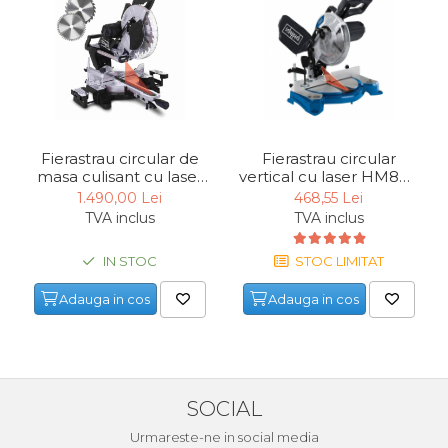
Pistol de Antifonat
Pistol Pneumatic Pentru
Silicon
Surubelnita pneumatica si
pistol pneumatic de insurubat
Accesorii Scule Pneumatice
Fierastrau circular de
Fierastrau circular
Capsator pneumatic pentru
masa culisant cu laser
vertical cu laser HM80L
KZGS305-BE
Scheppach
cuie
1.490,00 Lei
468,55 Lei
Scheppach
3901105915, 1500 W, 210
TVA inclus
TVA inclus
Polizoare Pneumatice
58012159944, 2000 W,
mm
Ø305 mm
IN STOC
STOC LIMITAT
Unelte de Gradinarit
Adauga in cos
Adauga in cos
Pompa Apa Gradina
Motocoasa si coasa
electrica
Carucioare & Remorca de
SOCIAL
Gradina
Urmareste-ne in social media
Fierastraie de Mana