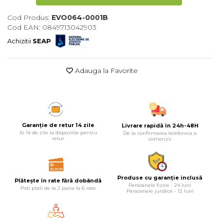
Lampi
Cod Produs:
EVO064-0001B
Cod EAN: 0849713042903
Echipamente Pentru Service-uri
Auto
Achizitii
SEAP
Tester de Tensiune
Decalimetru Pneumatic si
Adauga la Favorite
Manual
Manometru
Antifurt Bicicleta
Densimetru
Garanție de retur 14 zile
Livrare rapidă în 24h-48H
Ai 14 de zile la dispozitie pentru
De la confirmarea telefonica a
retur
comenzii
Accesorii Auto
Tester Baterie Auto
Presa Arc
Produse cu garanție inclusă
Plătește în rate fără dobândă
Cheie Roti
Persoanele fizice - 24 luni
Poti plati de la 2 pana la 6 rate
Persoanele juridice - 12 luni
Cheie Bujii
Cheie Filtru Ulei