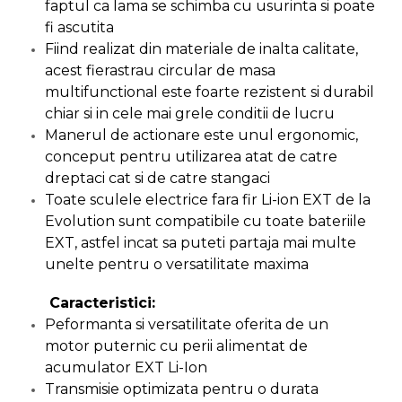
faptul ca lama se schimba cu usurinta si poate
Chingi Auto & Coarde
fi ascutita
Elastice
Fiind realizat din materiale de inalta calitate,
Intretinere & Cosmetica
acest fierastrau circular de masa
auto
multifunctional este foarte rezistent si durabil
chiar si in cele mai grele conditii de lucru
Scule pentru coloana de
esapament
Manerul de actionare este unul ergonomic,
conceput pentru utilizarea atat de catre
dreptaci cat si de catre stangaci
Scule de Mana
Toate sculele electrice fara fir Li-ion EXT de la
Surubelnite
Evolution sunt compatibile cu toate bateriile
Scule Tamplarie
EXT, astfel incat sa puteti partaja mai multe
Accesorii Pentru Taiat,
unelte pentru o versatilitate maxima
Gaurit si Slefuit
Caracteristici:
Truse Scule
Peformanta si versatilitate oferita de un
Baroase
motor puternic cu perii alimentat de
Set Biti
acumulator EXT Li-Ion
Transmisie optimizata pentru o durata
Adaptoare Pentru Biti