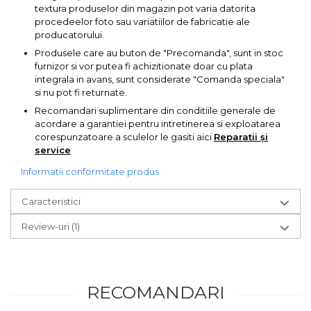
textura produselor din magazin pot varia datorita
Fierastraie Electrice
procedeelor foto sau variatiilor de fabricatie ale
producatorului.
Fierastrau cu banda vertical
Produsele care au buton de "Precomanda", sunt in stoc
Foarfeci Electrice
furnizor si vor putea fi achizitionate doar cu plata
integrala in avans, sunt considerate "Comanda speciala"
Aspiratoare Profesionale &
si nu pot fi returnate.
Industriale
Recomandari suplimentare din conditiile generale de
Dezumidificatoare de Aer
acordare a garantiei pentru intretinerea si exploatarea
Profesionale Industriale
corespunzatoare a sculelor le gasiti aici
Reparatii și
service
Acumulatori & Incarcatoare
Scule Electrice: Bormasini,
Informatii conformitate produs
Autofiletante
Statii & Masini Universale de
Caracteristici
Ascutit Scule
Review-uri
(1)
Aparate de masurat digitale
& Telemetru laser
Pistoale & Capsatoare
Electrice pentru Cuie si Capse
RECOMANDARI
Aparat / dispozitiv ascutit