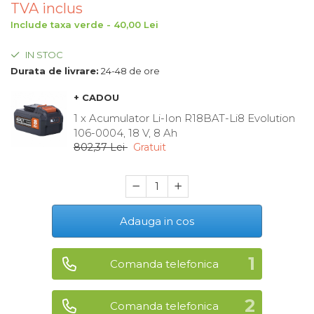
TVA inclus
Maturi, Mopuri, Galeti &
Include taxa verde - 40,00 Lei
Accesorii
Jucarii
IN STOC
Durata de livrare:
24-48 de ore
Microscoape
Cantare
+ CADOU
1 x Acumulator Li-Ion R18BAT-Li8 Evolution
Rafturi
106-0004, 18 V, 8 Ah
802,37 Lei
Gratuit
Baterii & Acumulatori
Baterii AAA
Baterii AA
Adauga in cos
Corpuri de Iluminat
Lanterne
Comanda telefonica
Proiectoare
Iluminare Led
Comanda telefonica