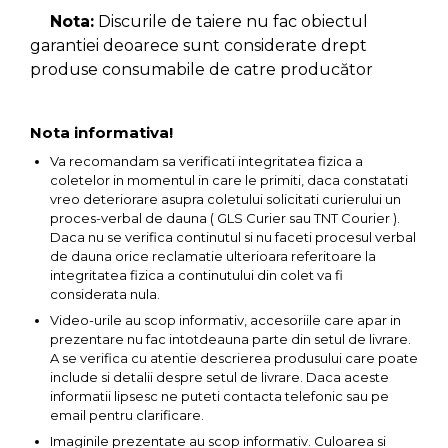
verticala / profesionala
Nota:
Discurile de taiere nu fac obiectul
garantiei deoarece sunt considerate drept
Electropalan & Scripete
Electric
produse consumabile de catre producător
Suport Bormasina
Priza & prelungitoare
Nota informativa!
electrice
Va recomandam sa verificati integritatea fizica a
coletelor in momentul in care le primiti, daca constatati
Scule multifunctionale si
vreo deteriorare asupra coletului solicitati curierului un
accesorii
proces-verbal de dauna ( GLS Curier sau TNT Courier ).
Compresoare de Aer
Daca nu se verifica continutul si nu faceti procesul verbal
Profesionale
de dauna orice reclamatie ulterioara referitoare la
integritatea fizica a continutului din colet va fi
Masini de Slefuit Alternative
considerata nula.
si Orbitale
Video-urile au scop informativ, accesoriile care apar in
Aparate & Invertoare de
prezentare nu fac intotdeauna parte din setul de livrare.
Sudura
A se verifica cu atentie descrierea produsului care poate
include si detalii despre setul de livrare. Daca aceste
Rindele Electrice
informatii lipsesc ne puteti contacta telefonic sau pe
email pentru clarificare.
Generator Curent Electric
Imaginile prezentate au scop informativ. Culoarea si
Masina debitat metal