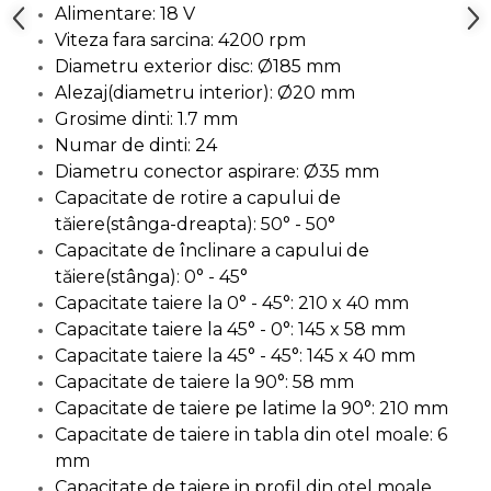
Alimentare: 18 V
Unelte de Zugravit
Viteza fara sarcina: 4200 rpm
Roata de Masurat
Diametru exterior disc: Ø185 mm
Alezaj(diametru interior): Ø20 mm
Lacate & Incuietori
Grosime dinti: 1.7 mm
Scripete Manual
Numar de dinti: 24
Banc de lucru – tamplarie
Diametru conector aspirare: Ø35 mm
Capacitate de rotire a capului de
Transpalet / carucior
transport marfa
tăiere(stânga-dreapta): 50° - 50°
Capacitate de înclinare a capului de
Perie de Sarma
tăiere(stânga): 0° - 45°
Capsator Manual
Capacitate taiere la 0° - 45°: 210 x 40 mm
Poansoane Cifre & Litere
Capacitate taiere la 45° - 0°: 145 x 58 mm
Capacitate taiere la 45° - 45°: 145 x 40 mm
Adaptor Unghiular
Bormasina
Capacitate de taiere la 90°: 58 mm
Capacitate de taiere pe latime la 90°: 210 mm
Nicovala fierarie
Capacitate de taiere in tabla din otel moale: 6
Chei
mm
Scari
Capacitate de taiere in profil din otel moale