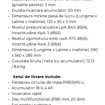
(grosime perete): 3 mm
Echipamente de Lucru &
Protectia Muncii
Durata incarcare acumulator: 50 min
Dimensiuni minime piesa de lucru (Lungime x
Multidetector
Latime x Inaltime): 125 x 30 x 3 mm
Pistol Spuma Poliuretanica
Nivelul presiunii acustice LpA: 84.5 dB(A),
Pistol Silicon (Tub de
Incertitudine KpA: 3 dB(A)
Silicon)
Nivelul zgomotului emis: LwA: 97.5 dB(A),
Termometru Infrarosu
Incertitudine KwA: 3 dB(A)
Dimensiuni (Lungime x Latime x Inaltime): 590
Menghina de banc –
x 560 x 285 mm
tamplarie si alte domenii
Greutate bruta / neta (cu acumulator): 12.13
Suruburi si dibluri
/ 8.6 Kg
Carlige de Ridicare
Setul de livrare include:
Dispozitive de Taiat si
Manipulat Sticla
Fierastrau circular de masa R185SMS-Li
Acumulator 18 V, 4 Ah
Incarcator rapid
Scule Electrice & Unelte
Disc multifunctional, Ø185 mm, 20 dinti
Ciocane Rotopercutoare &
Sac pentru rumegus