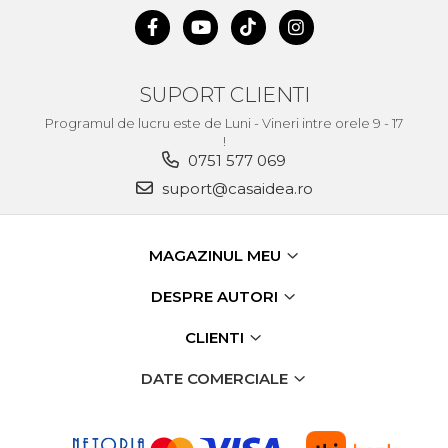
Foarfece Gradina
Lopeti Gradina
Foarfece Electrice
SUPORT CLIENTI
Aspiratoare & Suflante
Programul de lucru este de Luni - Vineri intre orele 9 - 17
Frunze
!
0751 577 069
Motocultoare
suport@casaidea.ro
Dispozitiv de Batut Stalpi
Freze de Zapada
MAGAZINUL MEU
Masina Tuns Gard Viu
Tocatoare Crengi
DESPRE AUTORI
Masina de Maturat
CLIENTI
Pulverizatoare
DATE COMERCIALE
Trimmere Iarba & Gazon
Motosape
Motoburghie & Foreze de