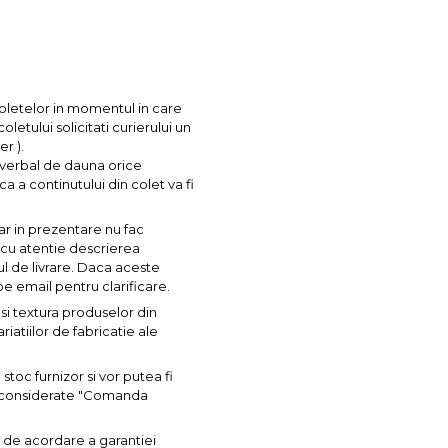
coletelor in momentul in care
letului solicitati curierului un
r ).
l verbal de dauna orice
ca a continutului din colet va fi
ar in prezentare nu fac
a cu atentie descrierea
ul de livrare. Daca aceste
pe email pentru clarificare.
si textura produselor din
iatiilor de fabricatie ale
toc furnizor si vor putea fi
nt considerate "Comanda
 de acordare a garantiei