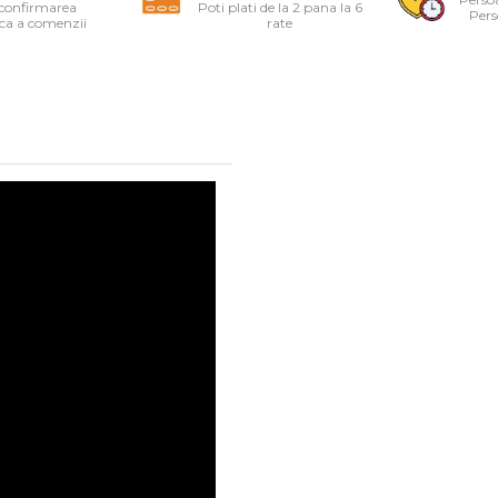
 confirmarea
Poti plati de la 2 pana la 6
Pers
ica a comenzii
rate