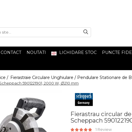
CONTACT
NOUTATI
LICHIDARE STOC
PUNCTE FIDE
ice /
Fierastraie Circulare Unghiulare / Pendulare Stationare de
PX Scheppach 5901221901, 2000 W, Ø210 mm
Fierastrau circular d
Scheppach 59012219
1 Review