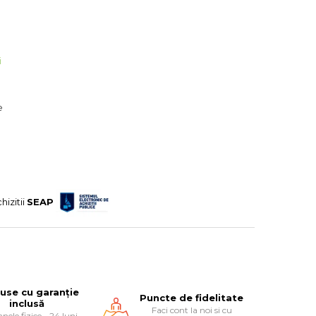
i
e
hizitii
SEAP
use cu garanție
Puncte de fidelitate
inclusă
Faci cont la noi si cu
nele fizice - 24 luni